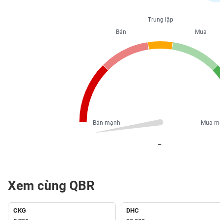
PHIẾU
Trung lập
Bán
Mua
CÔNG
CỤ
ĐẦU
TƯ
XUẤT
DỮ
Bán mạnh
Mua m
LIỆU
_
TIN
MỚI
Xem cùng QBR
Ngành
(-)
CKG
DHC