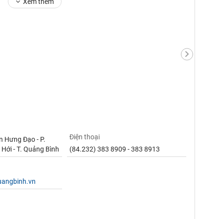
Xem thêm
Điện thoại
n Hưng Đạo - P.
 Hới - T. Quảng Bình
(84.232) 383 8909 - 383 8913
uangbinh.vn