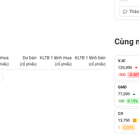
Thảo 
Cùng 
 mua
Dư bán
KLTB 1 lệnh mua
KLTB 1 lệnh bán
NN mua
VJC
phiếu)
(cổ phiếu)
(cổ phiếu)
(cổ phiếu)
(tỷ VNĐ)
125,500
-500
-0.40
GMD
77,200
100
0.13%
CII
13,750
0
0.00%