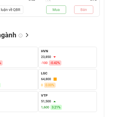
luận về
QBR
Mua
Bán
ngành
NN bán
Tự doanh mua
Tự doanh bán
HVN
(tỷ VNĐ)
(tỷ VNĐ)
(tỷ VNĐ)
23,850
%
-100
-0.42%
LGC
64,800
0
0.00%
VTP
51,500
1,600
3.21%