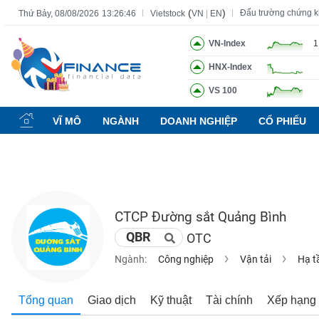
(
)
Đấu trường chứng 
Thứ Bảy, 08/08/2026
13:26:47
Vietstock
VN
|
EN
VN-Index
1
HNX-Index
Tất cả
Tính năng
Ngành
Mã chứng khoán
Lãnh đạ
VS 100
Tính
năng
VĨ MÔ
NGÀNH
DOANH NGHIỆP
CỔ PHIẾU
(-)
VIETSTOCK
CTCP Đường sắt Quảng Bình
CHỨNG
QBR
OTC
KHOÁN
Ngành:
Công nghiệp
Vận tải
Hạ t
DOANH
Tổng quan
Giao dịch
Kỹ thuật
Tài chính
Xếp hạng
NGHIỆP