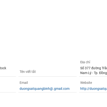
Địa chỉ
tock
Số 377 đường Trầ
Tên viết tắt
Nam Lý - Tp. Đồng
Email
Website
duongsatquangbinh@.gmail.com
http://duongsatq