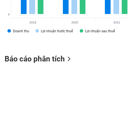
0
2019
2020
2021
TIÊU
Doanh thu
Lợi nhuận trước thuế
Lợi nhuận sau thuế
DÙNG
KHÔNG
THIẾT
YẾU
Báo cáo phân tích
TIÊU
DÙNG
THIẾT
YẾU
CHĂM