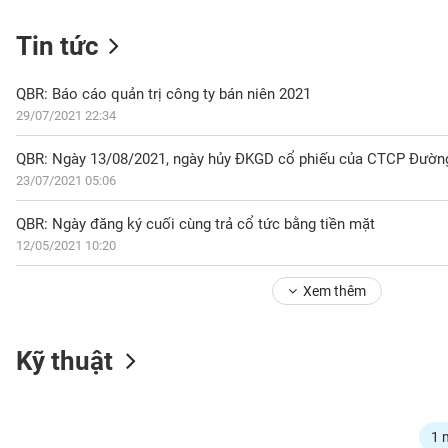
Tin tức
NGÀNH
QBR: Báo cáo quản trị công ty bán niên 2021
29/07/2021 22:34
QBR: Ngày 13/08/2021, ngày hủy ĐKGD cổ phiếu của CTCP Đường
DOANH
23/07/2021 05:06
NGHIỆP
QBR: Ngày đăng ký cuối cùng trả cổ tức bằng tiền mặt
12/05/2021 10:20
CỔ
PHIẾU
Xem thêm
PHÁI
Kỹ thuật
SINH
TRÁI
1 