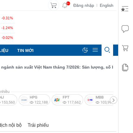
9+
Đăng nhập
English
|
-0.31%
-1.24%
-0.02%
LIỆU
TIN MỚI
nh sản xuất Việt Nam tháng 7/2026: Sản lượng, số lượng đơn đặt 
nhiều
NJ
HPG
FPT
MBB
V
153,560
122,188
117,662
103,997
dịch nội bộ
Trái phiếu