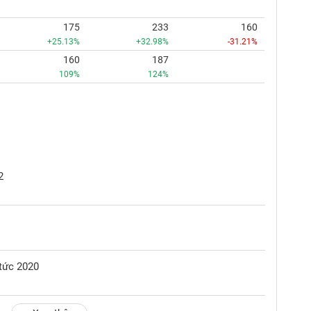
175
233
160
+25.13%
+32.98%
-31.21%
160
187
109%
124%
2
 tức 2020