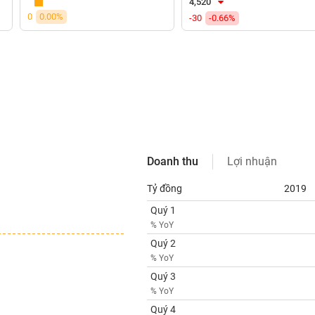
4,520
0
0.00%
-30
-0.66%
Doanh thu
Lợi nhuận
Tỷ đồng
2019
Quý 1
% YoY
Quý 2
% YoY
Quý 3
% YoY
Quý 4