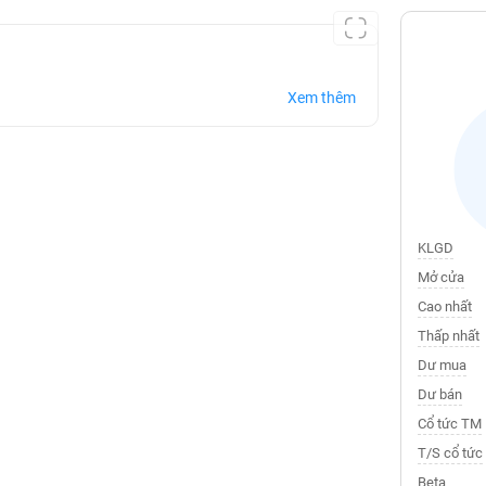
Xem thêm
KLGD
Mở cửa
Cao nhất
Thấp nhất
Dư mua
Dư bán
Cổ tức TM
T/S cổ tức
Beta