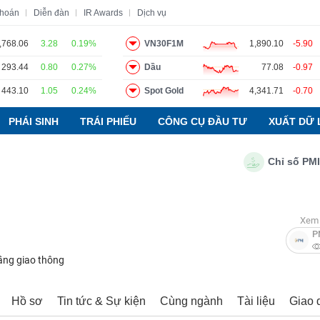
khoán
Diễn đàn
IR Awards
Dịch vụ
,768.06
3.28
0.19%
VN30F1M
1,890.10
-5.90
293.44
0.80
0.27%
Dầu
77.08
-0.97
o
Tin tức
Báo cáo phân tích
Thuật ngữ
Dịch vụ
443.10
1.05
0.24%
Spot Gold
4,341.71
-0.70
PHÁI SINH
TRÁI PHIẾU
CÔNG CỤ ĐẦU TƯ
XUẤT DỮ 
Chỉ số PMI ngà
Xem 
P
ầng giao thông
Hồ sơ
Tin tức & Sự kiện
Cùng ngành
Tài liệu
Giao 