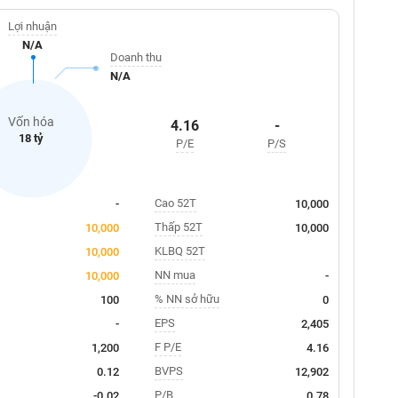
Lợi nhuận
N/A
Doanh thu
N/A
Vốn hóa
4.16
-
18 tỷ
P/E
P/S
Cao 52T
-
10,000
Thấp 52T
10,000
10,000
KLBQ 52T
10,000
NN mua
10,000
-
% NN sở hữu
100
0
EPS
-
2,405
F P/E
1,200
4.16
BVPS
0.12
12,902
P/B
-0.02
0.78