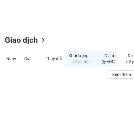
GIỚI
ĐÔNG
DƯƠNG
Giao dịch
TÀI
CHÍNH
Khối lượng
Giá trị
Dư
Ngày
Giá
Thay đổi
CÁ
(cổ phiếu)
(tỷ VNĐ)
(cổ 
NHÂN
Xem thêm
PHÂN
TÍCH
VIETSTOCKFINANCE
VĨ
MÔ