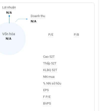
Lợi nhuận
N/A
Doanh thu
N/A
Vốn hóa
P/E
P/B
N/A
Cao 52T
Thấp 52T
KLBQ 52T
NN mua
% NN sở hữu
EPS
F P/E
BVPS