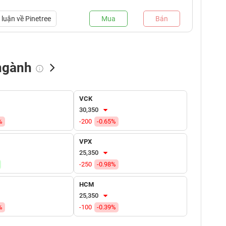
luận về
Pinetree
Mua
Bán
ngành
NN bán
Tự doanh mua
Tự doanh bán
VCK
(tỷ VNĐ)
(tỷ VNĐ)
(tỷ VNĐ)
30,350
%
-200
-0.65%
VPX
25,350
-250
-0.98%
HCM
25,350
%
-100
-0.39%