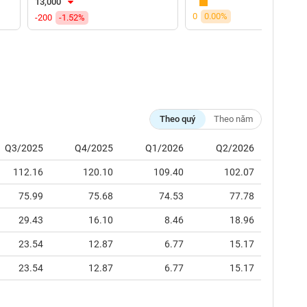
13,000
0
0.00%
-200
-1.52%
Theo quý
Theo năm
Q3/2025
Q4/2025
Q1/2026
Q2/2026
112.16
120.10
109.40
102.07
75.99
75.68
74.53
77.78
29.43
16.10
8.46
18.96
23.54
12.87
6.77
15.17
23.54
12.87
6.77
15.17