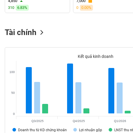
4,850
7,000
VS-
310
6.83%
0
0.00%
SECTOR
Tài chính
NĂNG
LƯỢNG
Kết quả kinh doanh
100
NGUYÊN
VẬT
50
LIỆU
0
Q3/2025
Q4/2025
Q1/2026
CÔNG
Doanh thu từ KD chứng khoán
Lợi nhuận gộp
LNST thu 
NGHIỆP