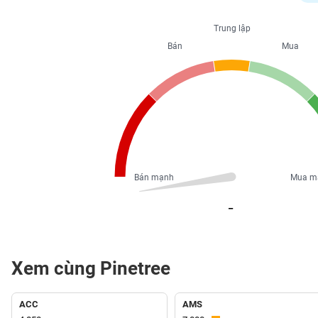
PHIẾU
Trung lập
Bán
Mua
CÔNG
CỤ
ĐẦU
TƯ
XUẤT
DỮ
Bán mạnh
Mua m
LIỆU
_
TIN
MỚI
Xem cùng Pinetree
Ngành
(-)
ACC
AMS