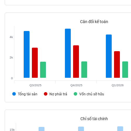
Cân đối kế toán
TIÊU
DÙNG
4k
KHÔNG
THIẾT
YẾU
2k
0
TIÊU
Q3/2025
Q4/2025
Q1/2026
DÙNG
THIẾT
Tổng tài sản
Nợ phải trả
Vốn chủ sỡ hữu
YẾU
Chỉ số tài chính
CHĂM
15k