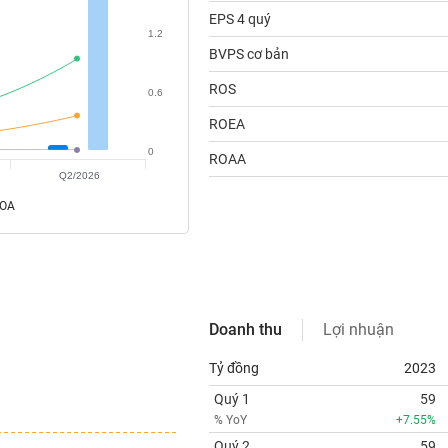
EPS 4 quý
1.2
BVPS cơ bản
ROS
0.6
ROEA
0
ROAA
Q2/2026
ROA
Doanh thu
Lợi nhuận
Tỷ đồng
2023
Quý 1
59
% YoY
+7.55%
Quý 2
59