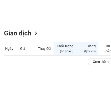
GIỚI
ĐÔNG
DƯƠNG
Giao dịch
TÀI
CHÍNH
Khối lượng
Giá trị
Dư
Ngày
Giá
Thay đổi
CÁ
(cổ phiếu)
(tỷ VNĐ)
(cổ 
NHÂN
Xem thêm
PHÂN
TÍCH
VIETSTOCKFINANCE
VĨ
MÔ