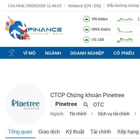
(
)
Đấu trường chứng
Chủ Nhật, 09/08/2026
11:46:04
Vietstock
VN
|
EN
VN-Index
1
HNX-Index
Tất cả
Tính năng
Ngành
Mã chứng khoán
Lãnh đạ
VS 100
Tính
năng
VĨ MÔ
NGÀNH
DOANH NGHIỆP
CỔ PHIẾU
(-)
VIETSTOCK
CTCP Chứng khoán Pinetree
CHỨNG
Pinetree
OTC
KHOÁN
Ngành:
Tài chính
Dịch vụ tài chính
DOANH
Tổng quan
Giao dịch
Kỹ thuật
Tài chính
Xếp hạng
NGHIỆP