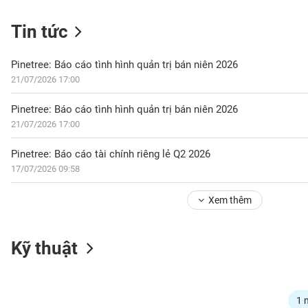
Tin tức
NGÀNH
Pinetree: Báo cáo tình hình quản trị bán niên 2026
21/07/2026 17:00
Pinetree: Báo cáo tình hình quản trị bán niên 2026
DOANH
21/07/2026 17:00
NGHIỆP
Pinetree: Báo cáo tài chính riêng lẻ Q2 2026
17/07/2026 09:58
CỔ
PHIẾU
Xem thêm
PHÁI
Kỹ thuật
SINH
TRÁI
1 