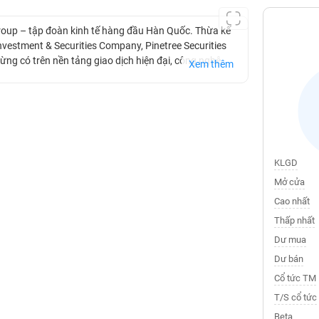
roup – tập đoàn kinh tế hàng đầu Hàn Quốc. Thừa kế
vestment & Securities Company, Pinetree Securities
ng có trên nền tảng giao dịch hiện đại, công nghệ
Xem thêm
KLGD
Mở cửa
Cao nhất
Thấp nhất
Dư mua
Dư bán
Cổ tức TM
T/S cổ tức
Beta