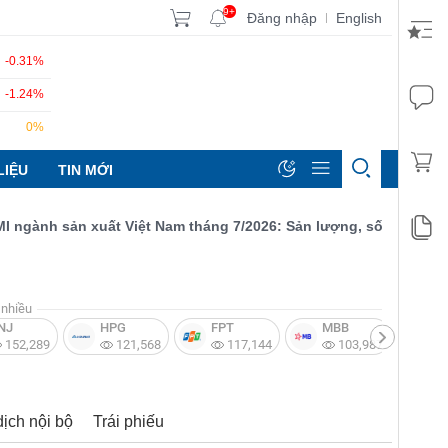
9+
Đăng nhập
English
|
-0.31%
-1.24%
0%
LIỆU
TIN MỚI
ành sản xuất Việt Nam tháng 7/2026: Sản lượng, số lượng đơn đặ
nhiều
NJ
HPG
FPT
MBB
V
152,289
121,568
117,144
103,987
dịch nội bộ
Trái phiếu