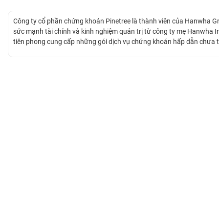
Công ty cổ phần chứng khoán Pinetree là thành viên của Hanwha G
BẤT
sức mạnh tài chính và kinh nghiệm quản trị từ công ty mẹ Hanwha In
ĐỘNG
tiên phong cung cấp những gói dịch vụ chứng khoán hấp dẫn chưa từ
SẢN
cao.
TÀI
CHÍNH
HÀNG
HÓA
KINH
TẾ
THẾ