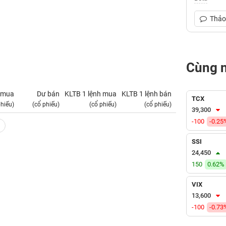
Thảo 
Cùng 
 mua
Dư bán
KLTB 1 lệnh mua
KLTB 1 lệnh bán
NN mua
TCX
phiếu)
(cổ phiếu)
(cổ phiếu)
(cổ phiếu)
(tỷ VNĐ)
39,300
-100
-0.25
SSI
24,450
150
0.62%
VIX
13,600
-100
-0.73