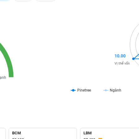
10.00
Vị thế vốn
ạnh
Pinetree
Ngành
BCM
LBM