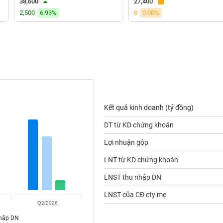
38,600
27,400
2,500
6.93%
0
0.00%
Kết quả kinh doanh (tỷ đồng)
DT từ KD chứng khoán
Lợi nhuận gộp
LNT từ KD chứng khoán
LNST thu nhập DN
LNST của CĐ cty mẹ
Q2/2026
nhập DN