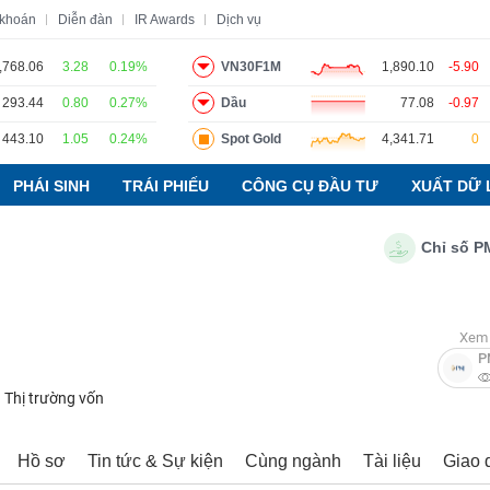
 khoán
Diễn đàn
IR Awards
Dịch vụ
,768.06
3.28
0.19%
VN30F1M
1,890.10
-5.90
293.44
0.80
0.27%
Dầu
77.08
-0.97
o
Tin tức
Báo cáo phân tích
Thuật ngữ
Dịch vụ
443.10
1.05
0.24%
Spot Gold
4,341.71
0
PHÁI SINH
TRÁI PHIẾU
CÔNG CỤ ĐẦU TƯ
XUẤT DỮ 
Chỉ số PMI ng
Xem 
P
Thị trường vốn
Hồ sơ
Tin tức & Sự kiện
Cùng ngành
Tài liệu
Giao 