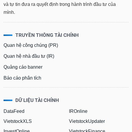
tài
và tự tin đưa ra quyết định trong hành trình đầu tư của
chính
mình.
TRUYỀN THÔNG TÀI CHÍNH
Quan hệ công chúng (PR)
Quan hệ nhà đầu tư (IR)
Quảng cáo banner
Báo cáo phân tích
DỮ LIỆU TÀI CHÍNH
DataFeed
IROnline
VietstockXLS
VietstockUpdater
InvestOnline
VietstockFinance