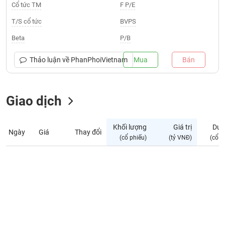
Giá
Cổ tức TM
F P/E
tích
Đặt
T/S cổ tức
BVPS
Biểu
lệnh
đồ
ĐÔNG
Beta
P/B
Nước
tài
DƯƠNG
ngoài
chính
Thảo luận về
PhanPhoiVietnam
Mua
Bán
Tự
TÀI
doanh
CHÍNH
Ảnh
Giao dịch
CÁ
hưởng
NHÂN
chỉ
Khối lượng
Giá trị
Dư 
số
Ngày
Giá
Thay đổi
(cổ phiếu)
(tỷ VNĐ)
(cổ p
Biến
PHÂN
động
TÍCH
cổ
VIETSTOCKFINANCE
phiếu
Giao
dịch
VĨ
nội
MÔ
bộ