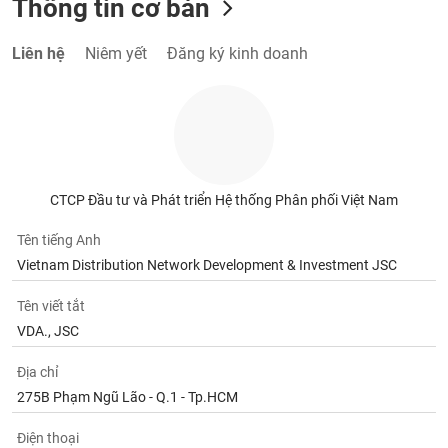
Thông tin cơ bản
VỤ
TRUYỀN
THÔNG
Liên hệ
Niêm yết
Đăng ký kinh doanh
TIỆN
ÍCH
CTCP Đầu tư và Phát triển Hệ thống Phân phối Việt Nam
Tên tiếng Anh
Vietnam Distribution Network Development & Investment JSC
BẤT
ĐỘNG
Tên viết tắt
SẢN
VDA., JSC
Mã
Địa chỉ
chứng
khoán
275B Phạm Ngũ Lão - Q.1 - Tp.HCM
(-)
Điện thoại