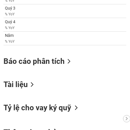
% YoY
SÓC
SỨC
Quý 3
KHỎE
% YoY
Quý 4
% YoY
Năm
% YoY
TÀI
CHÍNH
Báo cáo phân tích
CÔNG
Tài liệu
NGHỆ
THÔNG
TIN
Tỷ lệ cho vay ký quỹ
DỊCH