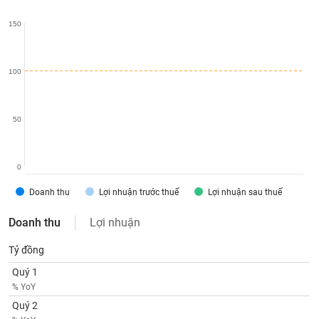
liệu
150
Tâm
lý
TIÊU
thị
100
DÙNG
trường
KHÔNG
THIẾT
YẾU
50
0
TIÊU
Doanh thu
Lợi nhuận trước thuế
Lợi nhuận sau thuế
DÙNG
THIẾT
Doanh thu
Lợi nhuận
YẾU
Tỷ đồng
Quý 1
% YoY
Quý 2
CHĂM