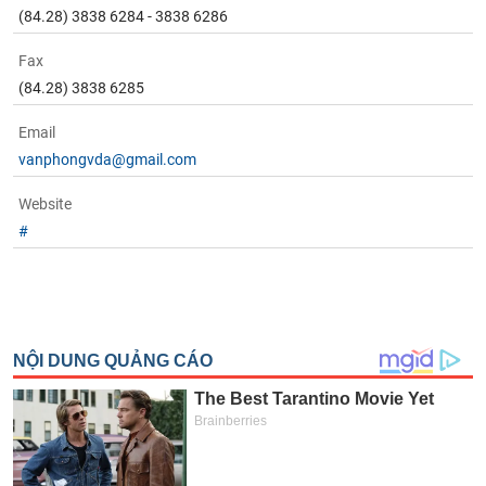
Tất cả
Cổ phiếu
Chỉ số
Chứng chỉ quỹ
Chứng q
(84.28) 3838 6284 - 3838 6286
Fax
Lãnh
đạo
(84.28) 3838 6285
(-)
Email
Tất cả
Người nội bộ
Người liên quan
Cổ đông lớn
vanphongvda@gmail.com
Tin
Website
tức
#
(-)
Bài
viết
của
tác
giả
(-)
Báo
cáo