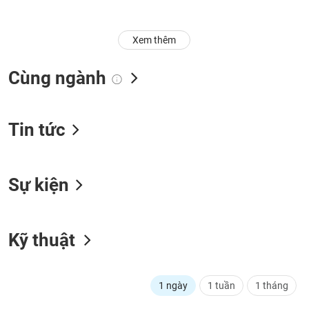
Trạng
thái
Xem thêm
NGÀNH
cổ
phiếu
Cùng ngành
Quy
DOANH
mô
NGHIỆP
thị
Tin tức
trường
Niêm
CỔ
yết
Sự kiện
PHIẾU
Niêm
yết
mới
PHÁI
Kỹ thuật
Niêm
SINH
yết
bổ
1 ngày
1 tuần
1 tháng
sung
TRÁI