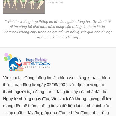
chính
* Vietstock tổng hợp thông tin từ các nguồn đáng tin cậy vào thời
Công
điểm công bố cho mục đích cung cấp thông tin tham khảo.
cụ
Vietstock không chịu trách nhiệm đối với bất kỳ kết quả nào từ việc
đầu
sử dụng các thông tin này.
tư
Truyền
thông
tài
Vietstock – Cổng thông tin tài chính và chứng khoán chính
chính
thức hoạt động từ ngày 02/08/2002, với định hướng trở
thành người bạn đồng hành đáng tin cậy của nhà đầu tư.
Ngay từ những ngày đầu, Vietstock đã không ngừng nỗ lực
mang đến hệ thống thông tin và dữ liệu tài chính chính xác
Dữ
liệu
– cập nhật – đầy đủ, giúp nhà đầu tư hiểu đúng, nhìn rộng