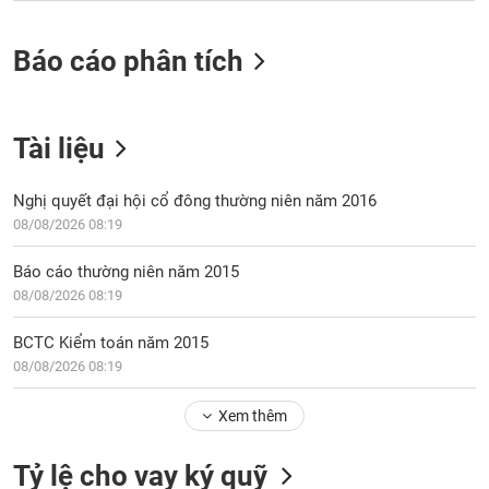
VỤ
TRUYỀN
Báo cáo phân tích
THÔNG
Tài liệu
TIỆN
ÍCH
Nghị quyết đại hội cổ đông thường niên năm 2016
08/08/2026 08:19
Báo cáo thường niên năm 2015
08/08/2026 08:19
BẤT
ĐỘNG
BCTC Kiểm toán năm 2015
SẢN
08/08/2026 08:19
Mã
chứng
Xem thêm
khoán
(-)
Tỷ lệ cho vay ký quỹ