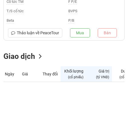
Giá
Cổ tức TM
F P/E
tích
Đặt
T/S cổ tức
BVPS
Biểu
lệnh
đồ
ĐÔNG
Beta
P/B
Nước
tài
DƯƠNG
ngoài
chính
Thảo luận về
PeaceTour
Mua
Bán
Tự
TÀI
doanh
CHÍNH
Giao dịch
Ảnh
CÁ
hưởng
NHÂN
chỉ
Khối lượng
Giá trị
Dư 
số
Ngày
Giá
Thay đổi
(cổ phiếu)
(tỷ VNĐ)
(cổ p
Biến
PHÂN
động
TÍCH
cổ
VIETSTOCKFINANCE
phiếu
Giao
dịch
VĨ
nội
MÔ
bộ