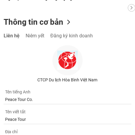
Tất cả
Cổ phiếu
Chỉ số
Chứng chỉ quỹ
Chứng q
Lãnh
Thông tin cơ bản
đạo
(-)
Liên hệ
Niêm yết
Đăng ký kinh doanh
Tất cả
Người nội bộ
Người liên quan
Cổ đông lớn
Tin
tức
(-)
CTCP Du lịch Hòa Bình Việt Nam
Bài
viết
Tên tiếng Anh
của
tác
Peace Tour Co.
giả
(-)
Tên viết tắt
Peace Tour
Báo
Địa chỉ
cáo