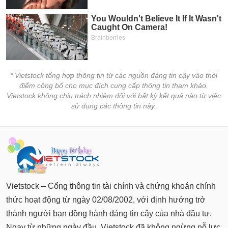
tài
chính
* Vietstock tổng hợp thông tin từ các nguồn đáng tin cậy vào thời
điểm công bố cho mục đích cung cấp thông tin tham khảo.
Vietstock không chịu trách nhiệm đối với bất kỳ kết quả nào từ việc
sử dụng các thông tin này.
Vietstock – Cổng thông tin tài chính và chứng khoán chính
thức hoạt động từ ngày 02/08/2002, với định hướng trở
thành người bạn đồng hành đáng tin cậy của nhà đầu tư.
Ngay từ những ngày đầu, Vietstock đã không ngừng nỗ lực