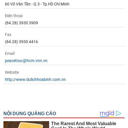
phân
60 Võ Văn Tần - Q.3 - Tp.Hồ Chí Minh
tích
(-)
Điện thoại
(84.28) 3930 3909
Thuật
ngữ
Fax
(-)
(84.28) 3930 4416
Email
Dịch
peacetour@hcm.vnn.vn
vụ
(-)
Website
http://www.dulichhoabinh.com.vn
Đào
tạo
Sách
tài