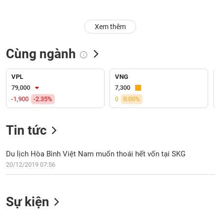
Trạng
Xem thêm
thái
NGÀNH
cổ
phiếu
Cùng ngành
Quy
DOANH
mô
VPL
VNG
NGHIỆP
thị
79,000
7,300
trường
-1,900
-2.35%
0
0.00%
Niêm
CỔ
yết
Tin tức
PHIẾU
Niêm
yết
Du lịch Hòa Bình Việt Nam muốn thoái hết vốn tại SKG
mới
20/12/2019 07:56
PHÁI
Niêm
SINH
yết
bổ
Sự kiện
sung
TRÁI