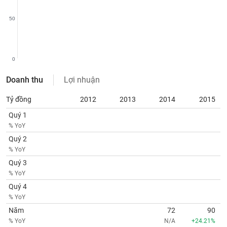
SÓC
SỨC
50
KHỎE
0
TÀI
Doanh thu
Lợi nhuận
CHÍNH
Tỷ đồng
2012
2013
2014
2015
Quý 1
% YoY
CÔNG
Quý 2
NGHỆ
% YoY
THÔNG
Quý 3
TIN
% YoY
Quý 4
% YoY
Năm
72
90
DỊCH
% YoY
N/A
+24.21%