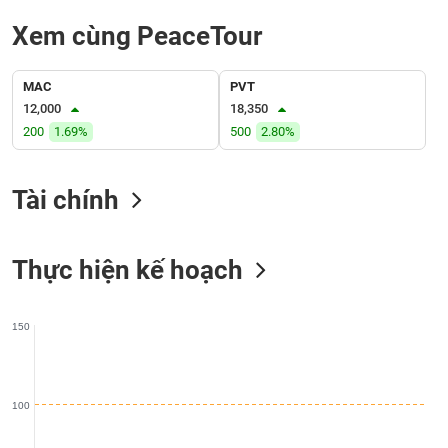
liệu
Xem cùng PeaceTour
Tâm
lý
TIÊU
MAC
PVT
thị
DÙNG
12,000
18,350
trường
KHÔNG
200
1.69%
500
2.80%
THIẾT
YẾU
Tài chính
Thực hiện kế hoạch
TIÊU
DÙNG
THIẾT
150
YẾU
100
CHĂM