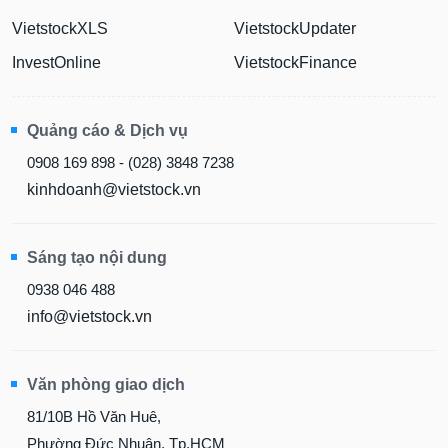
VietstockXLS
VietstockUpdater
InvestOnline
VietstockFinance
Quảng cáo & Dịch vụ
0908 169 898 - (028) 3848 7238
kinhdoanh@vietstock.vn
Sáng tạo nội dung
0938 046 488
info@vietstock.vn
Văn phòng giao dịch
81/10B Hồ Văn Huê,
Phường Đức Nhuận, Tp.HCM