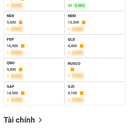
SÓC
0
0.00%
20
0.56%
SỨC
KHỎE
NDX
NEM
5,600
13,300
0
0.00%
0
0.00%
PSP
QLD
TÀI
16,500
4,400
CHÍNH
0
0.00%
0
0.00%
QNU
RUSCO
9,800
0
0.00%
0
0.00%
CÔNG
NGHỆ
SAP
SJC
THÔNG
14,500
4,100
TIN
0
0.00%
0
0.00%
Tài chính
DỊCH