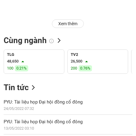
Trạng
thái
NGÀNH
cổ
Xem thêm
phiếu
Cùng ngành
Quy
DOANH
mô
NGHIỆP
thị
TLG
TV2
trường
48,650
26,500
100
0.21%
200
0.76%
Niêm
CỔ
yết
PHIẾU
Tin tức
Niêm
yết
mới
PYU: Tài liệu họp Đại hội đồng cổ đông
PHÁI
Niêm
SINH
24/05/2022 07:32
yết
bổ
PYU: Tài liệu họp Đại hội đồng cổ đông
sung
13/05/2022 03:10
TRÁI