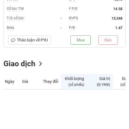
Giá
tích
Cổ tức TM
F P/E
14.58
Đặt
Biểu
lệnh
T/S cổ tức
BVPS
-
15,348
đồ
ĐÔNG
Nước
tài
DƯƠNG
Beta
P/B
-
1.47
ngoài
chính
Tự
Thảo luận về
PYU
Mua
Bán
TÀI
doanh
CHÍNH
Ảnh
CÁ
hưởng
Giao dịch
NHÂN
chỉ
số
Khối lượng
Giá trị
Dư 
Ngày
Giá
Thay đổi
Biến
PHÂN
(cổ phiếu)
(tỷ VNĐ)
(cổ p
động
TÍCH
cổ
VIETSTOCKFINANCE
phiếu
Giao
dịch
VĨ
nội
MÔ
bộ