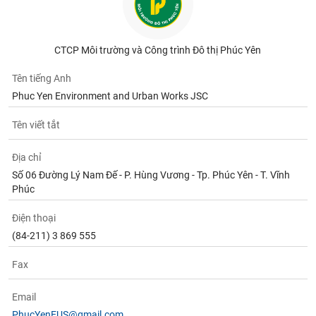
chính
CTCP Môi trường và Công trình Đô thị Phúc Yên
Công
Tên tiếng Anh
cụ
Phuc Yen Environment and Urban Works JSC
đầu
tư
Tên viết tắt
Địa chỉ
Số 06 Đường Lý Nam Đế - P. Hùng Vương - Tp. Phúc Yên - T. Vĩnh
Truyền
Phúc
thông
tài
Điện thoại
chính
(84-211) 3 869 555
Fax
Dữ
Email
liệu
PhucYenEUS@gmail.com