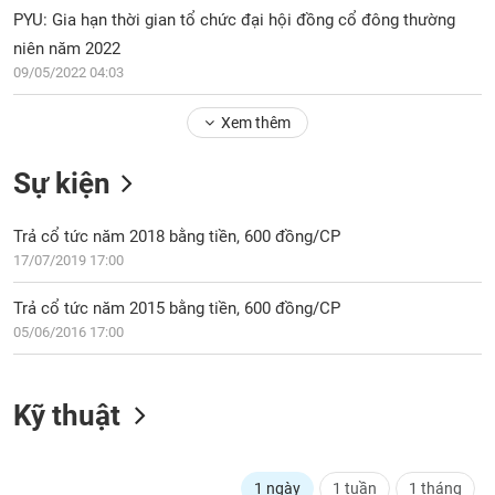
PHIẾU
Hủy
PYU: Gia hạn thời gian tổ chức đại hội đồng cổ đông thường
niêm
niên năm 2022
yết
09/05/2022 04:03
Theo
CÔNG
dõi
Xem thêm
CỤ
đặc
ĐẦU
biệt
TƯ
Sự kiện
Không
được
Trả cổ tức năm 2018 bằng tiền, 600 đồng/CP
ký
XUẤT
17/07/2019 17:00
quỹ
DỮ
LIỆU
Danh
Trả cổ tức năm 2015 bằng tiền, 600 đồng/CP
mục
05/06/2016 17:00
ETF
TIN
Cổ
MỚI
Kỹ thuật
phiếu
chi
Ngành
tiết
(-)
1 ngày
1 tuần
1 tháng