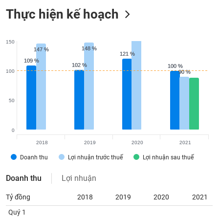
VỤ
Thực hiện kế hoạch
TRUYỀN
THÔNG
150
148 %
148 %
147 %
147 %
121 %
121 %
109 %
109 %
102 %
102 %
100 %
100 %
100
90 %
90 %
TIỆN
ÍCH
50
0
BẤT
ĐỘNG
2018
2019
2020
2021
SẢN
Doanh thu
Lợi nhuận trước thuế
Lợi nhuận sau thuế
Mã
Doanh thu
Lợi nhuận
chứng
khoán
Tỷ đồng
2018
2019
2020
2021
(-)
Quý 1