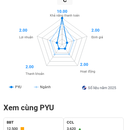
C
liệu
10.00
Khả năng thanh toán
Tâm
lý
TIÊU
thị
DÙNG
2.00
2.00
trường
KHÔNG
Lợi nhuận
Định giá
THIẾT
YẾU
2.00
2.00
Hoạt động
Thanh khoản
TIÊU
DÙNG
PYU
Ngành
Số liệu năm 2025
THIẾT
YẾU
Xem cùng PYU
BBT
CCL
CHĂM
12,500
3,620