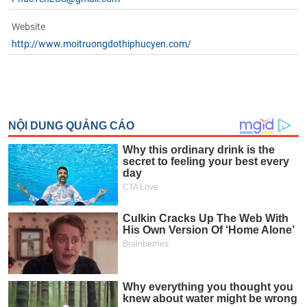
tài
chính
Website
http://www.moitruongdothiphucyen.com/