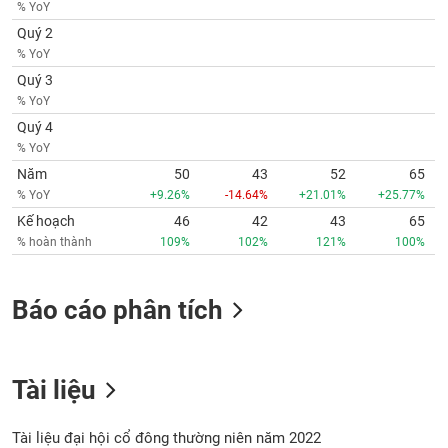
Tất cả
Cổ phiếu
Chỉ số
Chứng chỉ quỹ
Chứng q
% YoY
Quý 2
% YoY
Lãnh
đạo
Quý 3
(-)
% YoY
Quý 4
Tất cả
Người nội bộ
Người liên quan
Cổ đông lớn
% YoY
Năm
50
43
52
65
Tin
% YoY
+9.26%
-14.64%
+21.01%
+25.77%
tức
(-)
Kế hoạch
46
42
43
65
% hoàn thành
109%
102%
121%
100%
Bài
viết
Báo cáo phân tích
của
tác
giả
(-)
Tài liệu
Báo
Tài liệu đại hội cổ đông thường niên năm 2022
cáo