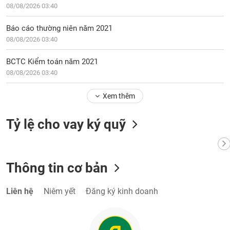
phân
08/08/2026 03:40
tích
(-)
Báo cáo thường niên năm 2021
08/08/2026 03:40
Thuật
BCTC Kiểm toán năm 2021
ngữ
(-)
08/08/2026 03:40
Xem thêm
Dịch
vụ
(-)
Tỷ lệ cho vay ký quỹ
Đào
tạo
Thông tin cơ bản
Liên hệ
Niêm yết
Đăng ký kinh doanh
Sách
tài