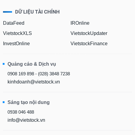
Hủy
PHIẾU
niêm
DỮ LIỆU TÀI CHÍNH
yết
DataFeed
IROnline
Theo
CÔNG
dõi
VietstockXLS
VietstockUpdater
CỤ
đặc
ĐẦU
biệt
InvestOnline
VietstockFinance
TƯ
Không
được
Quảng cáo & Dịch vụ
ký
XUẤT
quỹ
0908 169 898 - (028) 3848 7238
DỮ
Danh
LIỆU
kinhdoanh@vietstock.vn
mục
ETF
Sáng tạo nội dung
TIN
Cổ
MỚI
phiếu
0938 046 488
chi
info@vietstock.vn
Ngành
tiết
(-)