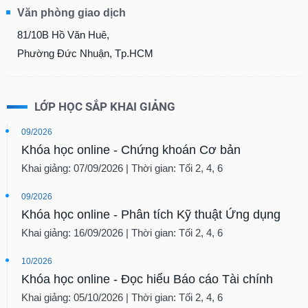
Tổng
VS-
Văn phòng giao dịch
quan
SECTOR
81/10B Hồ Văn Huê,
Giao
dịch
Phường Đức Nhuận, Tp.HCM
Tài
chính
LỚP HỌC SẮP KHAI GIẢNG
NĂNG
Phân
LƯỢNG
tích
09/2026
kỹ
Khóa học online - Chứng khoán Cơ bản
thuật
Khai giảng: 07/09/2026 | Thời gian: Tối 2, 4, 6
Hồ
NGUYÊN
sơ
09/2026
VẬT
doanh
Khóa học online - Phân tích Kỹ thuật Ứng dụng
nghiệp
LIỆU
Khai giảng: 16/09/2026 | Thời gian: Tối 2, 4, 6
Tin
tức
10/2026
sự
Khóa học online - Đọc hiểu Báo cáo Tài chính
kiện
CÔNG
Khai giảng: 05/10/2026 | Thời gian: Tối 2, 4, 6
NGHIỆP
Tài