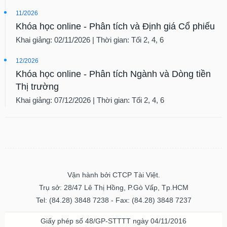
liệu
11/2026
Khóa học online - Phân tích và Định giá Cổ phiếu
Tâm
lý
Khai giảng: 02/11/2026 | Thời gian: Tối 2, 4, 6
TIÊU
thị
DÙNG
trường
12/2026
KHÔNG
Khóa học online - Phân tích Ngành và Dòng tiền
THIẾT
Thị trường
YẾU
Khai giảng: 07/12/2026 | Thời gian: Tối 2, 4, 6
TIÊU
DÙNG
THIẾT
YẾU
Vận hành bởi CTCP Tài Việt.
Trụ sở: 28/47 Lê Thị Hồng, P.Gò Vấp, Tp.HCM
Tel: (84.28) 3848 7238 - Fax: (84.28) 3848 7237
Giấy phép số 48/GP-STTTT ngày 04/11/2016
CHĂM