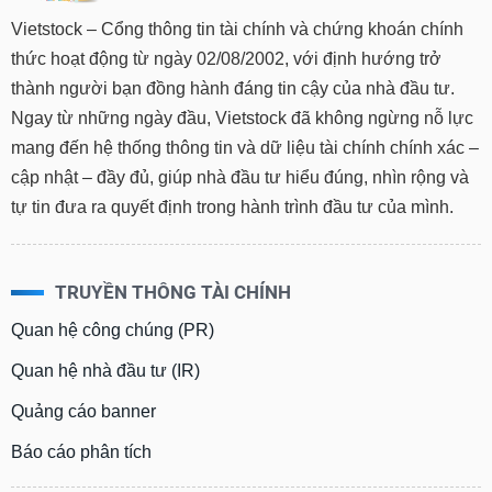
Vietstock – Cổng thông tin tài chính và chứng khoán chính
Trạng
thức hoạt động từ ngày 02/08/2002, với định hướng trở
thái
NGÀNH
cổ
thành người bạn đồng hành đáng tin cậy của nhà đầu tư.
phiếu
Ngay từ những ngày đầu, Vietstock đã không ngừng nỗ lực
mang đến hệ thống thông tin và dữ liệu tài chính chính xác –
Quy
mô
cập nhật – đầy đủ, giúp nhà đầu tư hiểu đúng, nhìn rộng và
DOANH
thị
NGHIỆP
tự tin đưa ra quyết định trong hành trình đầu tư của mình.
trường
Niêm
yết
CỔ
TRUYỀN THÔNG TÀI CHÍNH
PHIẾU
Niêm
Quan hệ công chúng (PR)
yết
mới
Quan hệ nhà đầu tư (IR)
PHÁI
Niêm
SINH
Quảng cáo banner
yết
bổ
Báo cáo phân tích
sung
TRÁI