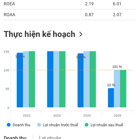
ROEA
2.19
6.01
ROAA
0.87
2.07
Thực hiện kế hoạch
150
147 %
147 %
145 %
145 %
101 %
101 %
100
52 %
52 %
50
0
2023
2024
2025
2026
Doanh thu
Lợi nhuận trước thuế
Lợi nhuận sau thuế
Doanh thu
Lợi nhuận