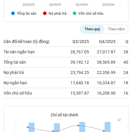
chính
Q3/2025
Q4/2025
Q1/2026
Q2/2026
Tổng tài sản
Nợ phải trả
Vốn chủ sỡ hữu
Công
Theo quý
Theo năm
cụ
đầu
Cân đối kế toán (tỷ đồng)
Q3/2025
Q4/2025
Q1
tư
Tài sản ngắn hạn
28,767.05
27,017.87
28,9
Tổng tài sản
39,192.12
38,565.89
40,7
Nợ phải trả
23,794.25
22,356.99
24,0
Truyền
thông
Nợ ngắn hạn
17,640.18
16,334.87
18,3
tài
chính
Vốn chủ sở hữu
15,397.87
16,208.90
16,6
Chỉ số tài chính
12
Dữ
liệu