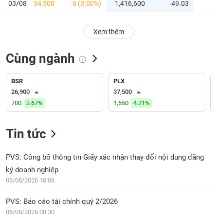
PHIẾU
Hủy
03/08
34,500
0 (0.00%)
1,416,600
49.03
niêm
yết
Xem thêm
Theo
CÔNG
dõi
CỤ
Cùng ngành
đặc
ĐẦU
biệt
TƯ
BSR
PLX
Không
26,900
37,500
được
700
2.67%
1,550
4.31%
ký
XUẤT
quỹ
DỮ
LIỆU
Tin tức
Danh
mục
ETF
PVS: Công bố thông tin Giấy xác nhận thay đổi nội dung đăng
TIN
ký doanh nghiệp
Cổ
MỚI
phiếu
06/08/2026 10:06
chi
Ngành
tiết
PVS: Báo cáo tài chính quý 2/2026
(-)
06/08/2026 08:30