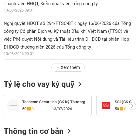
Thành viên HĐQT, Kiểm soát viên Tổng công ty
10/08/2026 09:01
Nghị quyết HĐQT số 294/PTSC-BTK ngày 16/06/2026 của Tổng
công ty Cổ phần Dịch vụ Kỹ thuật Dầu khí Việt Nam (PTSC) về
việc Phê duyệt Nội dung và Tài liệu trình ĐHĐCĐ tại phiên Họp
ĐHĐCĐ thường niên 2026 của Tổng công ty
10/08/2026 09:01
Xem thêm
Tỷ lệ cho vay ký quỹ
Techcom Securities (CK Kỹ Thương)
SSI (CK SSI
50
0
13/07/2026
50
0
Thông tin cơ bản