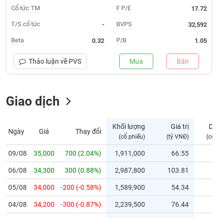
Cổ tức TM
F P/E
17.72
Trạng
T/S cổ tức
BVPS
-
32,592
thái
NGÀNH
cổ
Beta
P/B
0.32
1.05
phiếu
Thảo luận về
PVS
Mua
Bán
Quy
DOANH
mô
NGHIỆP
thị
trường
Giao dịch
Niêm
CỔ
yết
Khối lượng
Giá trị
Dư
PHIẾU
Ngày
Giá
Thay đổi
(cổ phiếu)
(tỷ VNĐ)
(cổ 
Niêm
yết
09/08
35,000
700 (2.04%)
1,911,000
66.55
mới
PHÁI
06/08
34,300
300 (0.88%)
2,987,800
103.81
Niêm
SINH
yết
05/08
34,000
-200 (-0.58%)
1,589,900
54.34
bổ
04/08
sung
34,200
-300 (-0.87%)
2,239,500
76.44
TRÁI