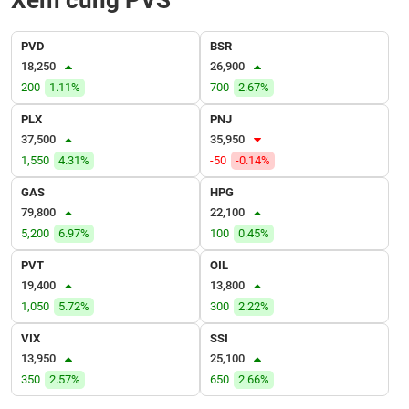
Xem cùng PVS
VỤ
TRUYỀN
THÔNG
PVD
BSR
18,250
26,900
200
1.11%
700
2.67%
PLX
PNJ
TIỆN
37,500
35,950
ÍCH
1,550
4.31%
-50
-0.14%
GAS
HPG
79,800
22,100
5,200
6.97%
100
0.45%
BẤT
PVT
OIL
ĐỘNG
19,400
13,800
SẢN
1,050
5.72%
300
2.22%
Mã
VIX
SSI
chứng
13,950
25,100
khoán
(-)
350
2.57%
650
2.66%