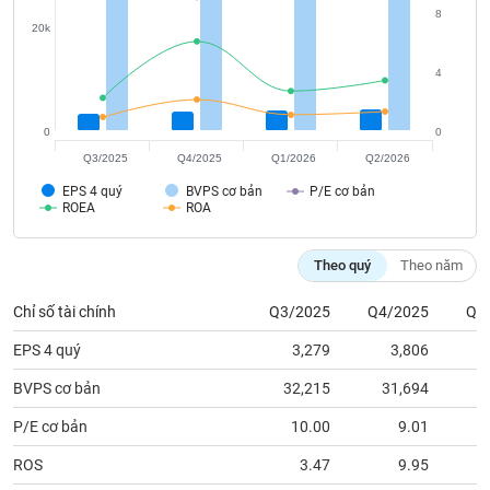
tài
8
chính
20k
4
0
0
Q3/2025
Q4/2025
Q1/2026
Q2/2026
EPS 4 quý
BVPS cơ bản
P/E cơ bản
ROEA
ROA
Theo quý
Theo năm
Chỉ số tài chính
Q3/2025
Q4/2025
Q1
EPS 4 quý
3,279
3,806
BVPS cơ bản
32,215
31,694
3
P/E cơ bản
10.00
9.01
ROS
3.47
9.95