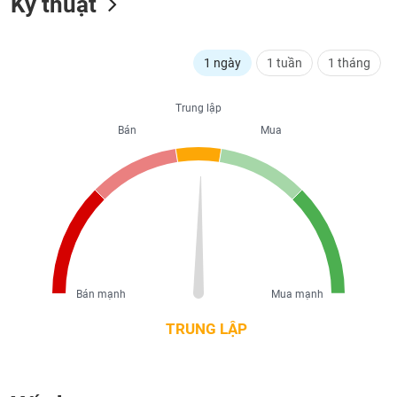
Kỹ thuật
liệu
Tâm
1 ngày
1 tuần
1 tháng
lý
TIÊU
thị
DÙNG
trường
Trung lập
KHÔNG
THIẾT
Bán
Mua
YẾU
TIÊU
DÙNG
THIẾT
YẾU
Bán mạnh
Mua mạnh
TRUNG LẬP
CHĂM