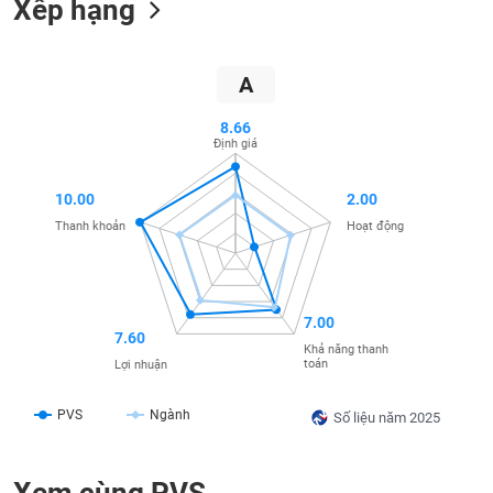
Xếp hạng
SÓC
SỨC
KHỎE
A
8.66
Định giá
TÀI
CHÍNH
10.00
2.00
Thanh khoản
Hoạt động
CÔNG
NGHỆ
7.00
7.60
THÔNG
Khả năng thanh
toán
Lợi nhuận
TIN
PVS
Ngành
Số liệu năm 2025
DỊCH