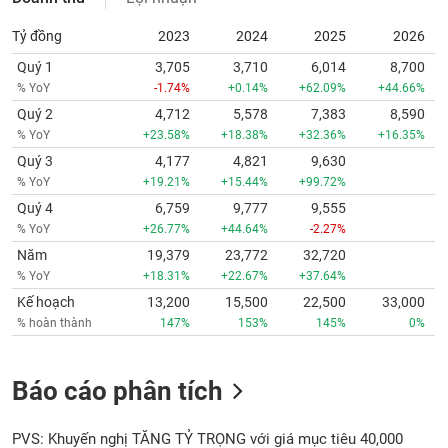
Tỷ đồng
2023
2024
2025
2026
Quý 1
3,705
3,710
6,014
8,700
% YoY
-1.74%
+0.14%
+62.09%
+44.66%
Quý 2
4,712
5,578
7,383
8,590
% YoY
+23.58%
+18.38%
+32.36%
+16.35%
Quý 3
4,177
4,821
9,630
% YoY
+19.21%
+15.44%
+99.72%
Quý 4
6,759
9,777
9,555
% YoY
+26.77%
+44.64%
-2.27%
Năm
19,379
23,772
32,720
% YoY
+18.31%
+22.67%
+37.64%
Kế hoạch
13,200
15,500
22,500
33,000
% hoàn thành
147%
153%
145%
0%
Báo cáo phân tích
PVS: Khuyến nghị TĂNG TỶ TRỌNG với giá mục tiêu 40,000