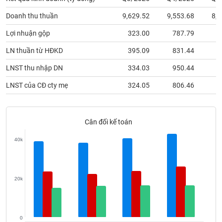
phân
tích
Doanh thu thuần
9,629.52
9,553.68
8,6
(-)
Lợi nhuận gộp
323.00
787.79
8
LN thuần từ HĐKD
395.09
831.44
5
Thuật
ngữ
(-)
LNST thu nhập DN
334.03
950.44
4
LNST của CĐ cty mẹ
324.05
806.46
4
Dịch
vụ
(-)
Cân đối kế toán
40k
Đào
tạo
20k
Sách
tài
0