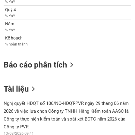
% YoY
Quý 4
% YoY
Năm
% YoY
Kế hoạch
% hoàn thành
Báo cáo phân tích
Tài liệu
Nghị quyết HĐQT số 106/NQ-HĐQT-PVR ngày 29 tháng 06 năm
2026 về việc lựa chọn Công ty TNHH Hãng Kiểm toán AASC là
Công ty thực hiện kiểm toán và soát xét BCTC năm 2026 của
Công ty PVR
10/08/2026 09:41