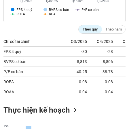
tài
Q3/2025
Q4/2025
Q1/2026
Q2/2026
chính
EPS 4 quý
BVPS cơ bản
P/E cơ bản
ROEA
ROA
Theo quý
Theo năm
Chỉ số tài chính
Q3/2025
Q4/2025
Q1
EPS 4 quý
-30
-28
BVPS cơ bản
8,813
8,806
P/E cơ bản
-40.25
-38.78
ROEA
-0.08
-0.08
ROAA
-0.04
-0.04
Thực hiện kế hoạch
150