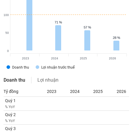
100
71 %
71 %
57 %
57 %
50
28 %
28 %
0
2023
2024
2025
2026
Doanh thu
Lợi nhuận trước thuế
Doanh thu
Lợi nhuận
Tỷ đồng
2023
2024
2025
2026
Quý 1
% YoY
Quý 2
% YoY
Quý 3