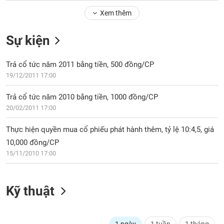
Tổng
VS-
quan
Xem thêm
SECTOR
Giao
Sự kiện
dịch
Tài
Trả cổ tức năm 2011 bằng tiền, 500 đồng/CP
chính
NĂNG
19/12/2011 17:00
Phân
LƯỢNG
tích
Trả cổ tức năm 2010 bằng tiền, 1000 đồng/CP
kỹ
20/02/2011 17:00
thuật
Hồ
Thực hiện quyền mua cổ phiếu phát hành thêm, tỷ lệ 10:4,5, giá
NGUYÊN
sơ
10,000 đồng/CP
VẬT
doanh
15/11/2010 17:00
LIỆU
nghiệp
Tin
tức
Kỹ thuật
sự
CÔNG
kiện
NGHIỆP
Tài