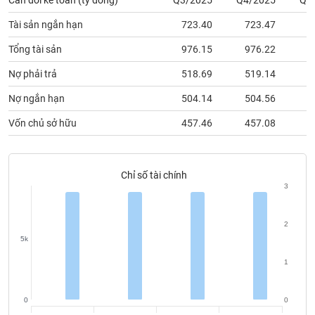
Cân đối kế toán (tỷ đồng)
Q3/2025
Q4/2025
Q1
chính
Tài sản ngắn hạn
723.40
723.47
7
Tổng tài sản
976.15
976.22
9
Công
Nợ phải trả
518.69
519.14
5
cụ
đầu
Nợ ngắn hạn
504.14
504.56
5
tư
Vốn chủ sở hữu
457.46
457.08
4
Chỉ số tài chính
Truyền
3
thông
tài
chính
2
5k
1
Dữ
0
0
liệu