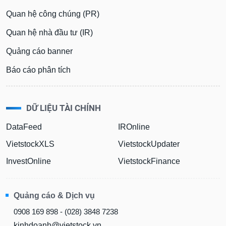
Quan hệ công chúng (PR)
Quan hệ nhà đầu tư (IR)
Quảng cáo banner
Báo cáo phân tích
DỮ LIỆU TÀI CHÍNH
DataFeed
IROnline
VietstockXLS
VietstockUpdater
InvestOnline
VietstockFinance
Quảng cáo & Dịch vụ
0908 169 898 - (028) 3848 7238
kinhdoanh@vietstock.vn