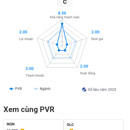
C
SÓC
SỨC
8.50
KHỎE
Khả năng thanh toán
2.00
2.00
Lợi nhuận
Định giá
TÀI
CHÍNH
2.00
2.00
Hoạt động
Thanh khoản
CÔNG
NGHỆ
PVR
Ngành
Số liệu năm 2025
THÔNG
TIN
Xem cùng PVR
NQN
OLC
DỊCH