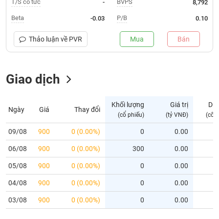
T/S cổ tức
BVPS
-
8,792
Trạng
Beta
P/B
-0.03
0.10
thái
NGÀNH
cổ
Thảo luận về
PVR
Mua
Bán
phiếu
Quy
Giao dịch
DOANH
mô
NGHIỆP
thị
trường
Khối lượng
Giá trị
Dư
Ngày
Giá
Thay đổi
Niêm
(cổ phiếu)
(tỷ VNĐ)
(cổ 
CỔ
yết
PHIẾU
09/08
900
0 (0.00%)
0
0.00
Niêm
06/08
yết
900
0 (0.00%)
300
0.00
mới
PHÁI
05/08
900
0 (0.00%)
0
0.00
Niêm
SINH
04/08
900
0 (0.00%)
0
0.00
yết
bổ
03/08
900
0 (0.00%)
0
0.00
sung
TRÁI