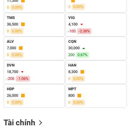
11,300
VỤ
0
0.00%
0
0.00%
TRUYỀN
THÔNG
TMS
VIG
36,500
4,100
0
0.00%
-100
-2.38%
ALV
CQN
TIỆN
7,000
30,000
ÍCH
0
0.00%
200
0.67%
DVN
HAN
18,700
8,300
-200
-1.06%
0
0.00%
BẤT
ĐỘNG
HDP
MPT
SẢN
26,000
800
0
0.00%
0
0.00%
Mã
chứng
khoán
Tài chính
(-)