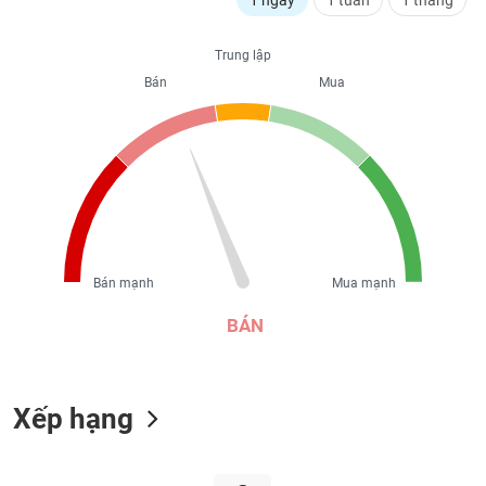
1 ngày
1 tuần
1 tháng
liệu
Trung lập
Tâm
lý
Bán
Mua
TIÊU
thị
DÙNG
trường
KHÔNG
THIẾT
YẾU
Bán mạnh
Mua mạnh
TIÊU
DÙNG
BÁN
THIẾT
YẾU
Xếp hạng
CHĂM