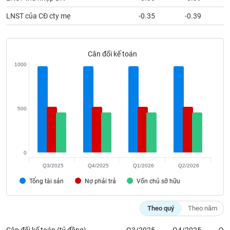
phân
tích
LNST của CĐ cty mẹ
-0.35
-0.39
(-)
Thuật
Cân đối kế toán
ngữ
1000
(-)
Dịch
vụ
500
(-)
Đào
0
tạo
Q3/2025
Q4/2025
Q1/2026
Q2/2026
Tổng tài sản
Nợ phải trả
Vốn chủ sỡ hữu
Theo quý
Theo năm
Sách
tài