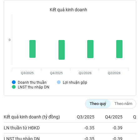
Tất cả
Cổ phiếu
Chỉ số
Chứng chỉ quỹ
Chứng q
Kết quả kinh doanh
Lãnh
đạo
(-)
0
Tất cả
Người nội bộ
Người liên quan
Cổ đông lớn
Tin
tức
(-)
Q3/2025
Q4/2025
Q1/2026
Q2/2026
Doanh thu thuần
Lợi nhuận gộp
Bài
LNST thu nhập DN
viết
của
tác
Theo quý
Theo năm
giả
(-)
Kết quả kinh doanh (tỷ đồng)
Q3/2025
Q4/2025
Q1
LN thuần từ HĐKD
-0.35
-0.39
Báo
cáo
LNST thu nhập DN
-0.35
-0.39