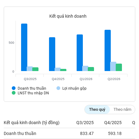
Tất cả
Cổ phiếu
Chỉ số
Chứng chỉ quỹ
Chứng q
Kết quả kinh doanh
Lãnh
đạo
(-)
Tất cả
Người nội bộ
Người liên quan
Cổ đông lớn
500
Tin
tức
(-)
0
Q3/2025
Q4/2025
Q1/2026
Q2/2026
Bài
Doanh thu thuần
Lợi nhuận gộp
viết
LNST thu nhập DN
của
tác
giả
Theo quý
Theo năm
(-)
Kết quả kinh doanh (tỷ đồng)
Q3/2025
Q4/2025
Q1
Báo
Doanh thu thuần
833.47
593.18
6
cáo