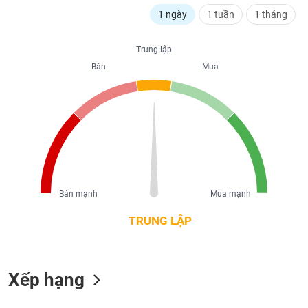
liệu
1 ngày
1 tuần
1 tháng
Tâm
Trung lập
lý
TIÊU
thị
Bán
Mua
DÙNG
trường
KHÔNG
THIẾT
YẾU
TIÊU
Bán mạnh
Mua mạnh
DÙNG
THIẾT
TRUNG LẬP
YẾU
Xếp hạng
CHĂM