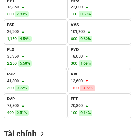
PVT
HPG
VỤ
18,350
22,000
TRUYỀN
500
2.80%
150
0.69%
THÔNG
BSR
VVS
26,200
101,200
1,150
4.59%
600
0.60%
TIỆN
PLX
PVD
ÍCH
35,950
18,050
2,250
6.68%
300
1.69%
PHP
VIX
41,800
13,600
BẤT
300
0.72%
-100
-0.73%
ĐỘNG
SẢN
DVP
FPT
78,800
70,800
Mã
400
0.51%
100
0.14%
chứng
khoán
(-)
Tài chính