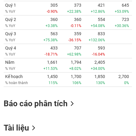
Quý 1
305
373
421
645
% YoY
-0.90%
+22.38%
+12.86%
+53.09%
Quý 2
360
360
554
723
% YoY
+3.38%
-0.11%
+54.08%
+30.36%
Quý 3
563
359
833
% YoY
+75.38%
-36.15%
+132.06%
Quý 4
433
707
593
% YoY
-18.71%
+62.98%
-16.04%
Năm
1,661
1,794
2,405
% YoY
+11.53%
+8.02%
+34.00%
Kế hoạch
1,450
1,700
1,850
2,700
% hoàn thành
115%
106%
130%
0%
Báo cáo phân tích
Tài liệu