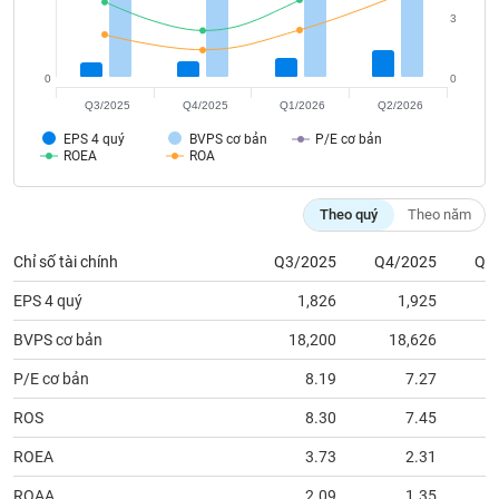
tài
3
chính
0
0
Q3/2025
Q4/2025
Q1/2026
Q2/2026
EPS 4 quý
BVPS cơ bản
P/E cơ bản
ROEA
ROA
Theo quý
Theo năm
Chỉ số tài chính
Q3/2025
Q4/2025
Q1
EPS 4 quý
1,826
1,925
BVPS cơ bản
18,200
18,626
1
P/E cơ bản
8.19
7.27
ROS
8.30
7.45
ROEA
3.73
2.31
ROAA
2.09
1.35