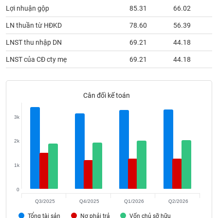
phân
Lợi nhuận gộp
85.31
66.02
tích
(-)
LN thuần từ HĐKD
78.60
56.39
LNST thu nhập DN
69.21
44.18
Thuật
ngữ
LNST của CĐ cty mẹ
69.21
44.18
(-)
Cân đối kế toán
Dịch
vụ
(-)
3k
2k
Đào
tạo
1k
0
Sách
Q3/2025
Q4/2025
Q1/2026
Q2/2026
tài
Tổng tài sản
Nợ phải trả
Vốn chủ sỡ hữu