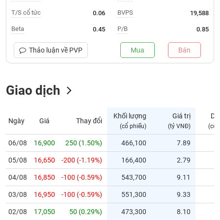
T/S cổ tức
BVPS
0.06
19,588
Trạng
thái
Beta
P/B
0.45
0.85
NGÀNH
cổ
phiếu
Thảo luận về
PVP
Mua
Bán
Quy
DOANH
mô
NGHIỆP
Giao dịch
thị
trường
Niêm
Khối lượng
Giá trị
Dư
Ngày
Giá
Thay đổi
CỔ
yết
(cổ phiếu)
(tỷ VNĐ)
(cổ 
PHIẾU
Niêm
06/08
16,900
250 (1.50%)
466,100
7.89
yết
mới
05/08
16,650
-200 (-1.19%)
166,400
2.79
PHÁI
Niêm
SINH
04/08
16,850
-100 (-0.59%)
543,700
9.11
yết
03/08
16,950
-100 (-0.59%)
551,300
9.33
bổ
sung
TRÁI
02/08
17,050
50 (0.29%)
473,300
8.10