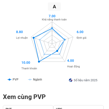
SÓC
A
SỨC
KHỎE
7.00
Khả năng thanh toán
8.80
6.00
TÀI
Lợi nhuận
Định giá
CHÍNH
4.00
10.00
CÔNG
Hoạt động
Thanh khoản
NGHỆ
THÔNG
PVP
Ngành
Số liệu năm 2025
TIN
Xem cùng PVP
DỊCH