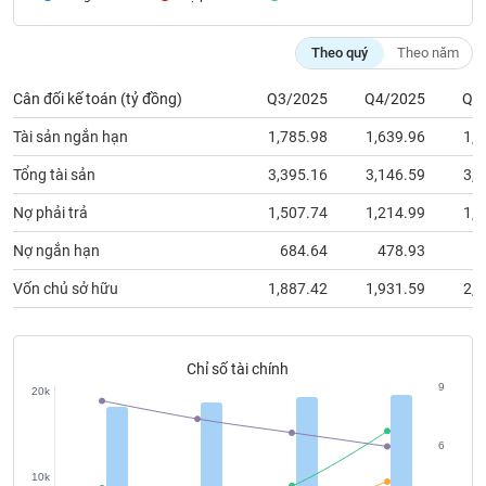
chính
Theo quý
Theo năm
Cân đối kế toán (tỷ đồng)
Q3/2025
Q4/2025
Q1
Công
cụ
Tài sản ngắn hạn
1,785.98
1,639.96
1,8
đầu
tư
Tổng tài sản
3,395.16
3,146.59
3,2
Nợ phải trả
1,507.74
1,214.99
1,2
Nợ ngắn hạn
684.64
478.93
5
Truyền
Vốn chủ sở hữu
1,887.42
1,931.59
2,0
thông
tài
chính
Chỉ số tài chính
9
20k
Dữ
6
liệu
10k