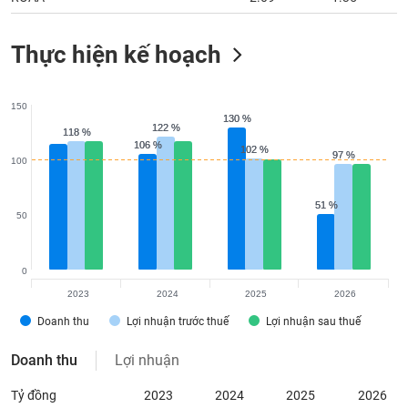
Thực hiện kế hoạch
150
130 %
130 %
122 %
122 %
118 %
118 %
106 %
106 %
102 %
102 %
97 %
97 %
100
51 %
51 %
50
0
2023
2024
2025
2026
Doanh thu
Lợi nhuận trước thuế
Lợi nhuận sau thuế
Doanh thu
Lợi nhuận
Tỷ đồng
2023
2024
2025
2026