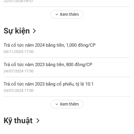
Tổng
22/07/2026 09:57
VS-
quan
SECTOR
Xem thêm
Giao
dịch
Sự kiện
Tài
chính
NĂNG
Trả cổ tức năm 2024 bằng tiền, 1,000 đồng/CP
Phân
LƯỢNG
04/11/2025 17:00
tích
kỹ
Trả cổ tức năm 2023 bằng tiền, 800 đồng/CP
thuật
24/07/2024 17:00
Hồ
NGUYÊN
sơ
Trả cổ tức năm 2023 bằng cổ phiếu, tỷ lệ 10:1
VẬT
doanh
24/07/2024 17:00
LIỆU
nghiệp
Xem thêm
Tin
tức
sự
Kỹ thuật
CÔNG
kiện
NGHIỆP
Tài