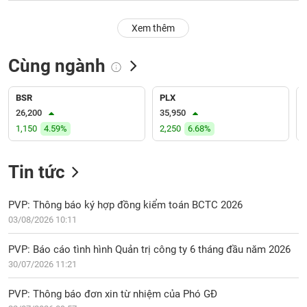
PHIẾU
Hủy
niêm
Xem thêm
yết
Theo
Cùng ngành
CÔNG
dõi
CỤ
đặc
ĐẦU
biệt
BSR
PLX
TƯ
26,200
35,950
Không
1,150
4.59%
2,250
6.68%
được
ký
XUẤT
quỹ
DỮ
Tin tức
LIỆU
Danh
mục
PVP: Thông báo ký hợp đồng kiểm toán BCTC 2026
ETF
03/08/2026 10:11
TIN
Cổ
MỚI
PVP: Báo cáo tình hình Quản trị công ty 6 tháng đầu năm 2026
phiếu
30/07/2026 11:21
chi
Ngành
tiết
(-)
PVP: Thông báo đơn xin từ nhiệm của Phó GĐ