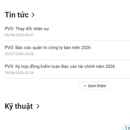
Tin tức
NGÀNH
PVO: Thay đổi nhân sự
05/08/2026 09:47
DOANH
PVO: Báo cáo quản trị công ty bán niên 2026
NGHIỆP
30/07/2026 02:06
PVO: Ký hợp đồng kiểm toán Báo cáo tài chính năm 2026
29/06/2026 03:54
CỔ
PHIẾU
Xem thêm
PHÁI
Kỹ thuật
SINH
TRÁI
1 