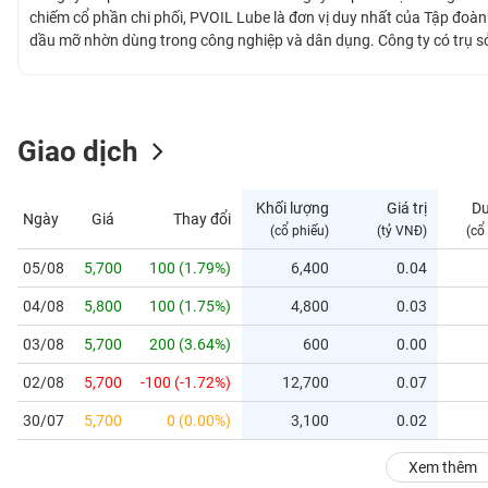
GIỚI
chiếm cổ phần chi phối, PVOIL Lube là đơn vị duy nhất của Tập đoà
dầu mỡ nhờn dùng trong công nghiệp và dân dụng. Công ty có trụ sở c
Bình Thạnh - Tp. HCM. Hoạt động trong lĩnh vực sản xuất sản phẩm
ĐÔNG
loại dùng trong lĩnh vực công nghiệp và dân dụng.
DƯƠNG
Giao dịch
TÀI
CHÍNH
Khối lượng
Giá trị
D
Ngày
Giá
Thay đổi
CÁ
(cổ phiếu)
(tỷ VNĐ)
(cổ
NHÂN
05/08
5,700
100 (1.79%)
6,400
0.04
04/08
5,800
100 (1.75%)
4,800
0.03
PHÂN
TÍCH
03/08
5,700
200 (3.64%)
600
0.00
VIETSTOCKFINANCE
02/08
5,700
-100 (-1.72%)
12,700
0.07
30/07
5,700
0 (0.00%)
3,100
0.02
VĨ
Xem thêm
MÔ