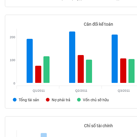
Cân đối kế toán
TIÊU
DÙNG
200
KHÔNG
THIẾT
YẾU
100
0
TIÊU
DÙNG
Q1/2011
Q2/2011
Q3/2011
THIẾT
Tổng tài sản
Nợ phải trả
Vốn chủ sỡ hữu
YẾU
Chỉ số tài chính
CHĂM