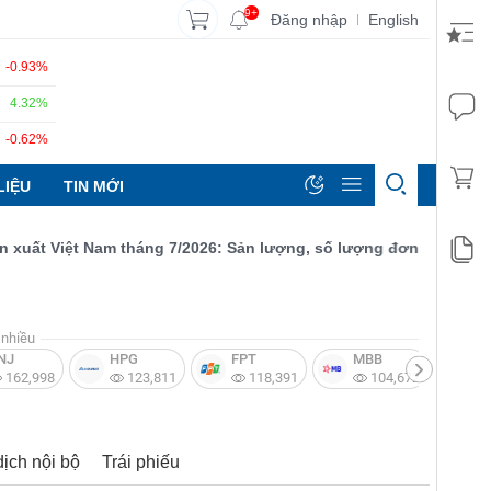
9+
Đăng nhập
English
|
-0.93%
4.32%
-0.62%
LIỆU
TIN MỚI
 Việt Nam tháng 7/2026: Sản lượng, số lượng đơn đặt hàng mới v
nhiều
NJ
HPG
FPT
MBB
V
162,998
123,811
118,391
104,672
dịch nội bộ
Trái phiếu