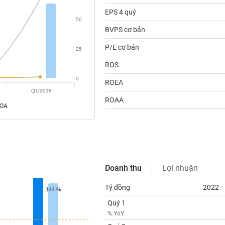
EPS 4 quý
50
BVPS cơ bản
P/E cơ bản
25
ROS
0
ROEA
Q1/2018
ROAA
ROA
Doanh thu
Lợi nhuận
Tỷ đồng
2022
144 %
144 %
Quý 1
% YoY