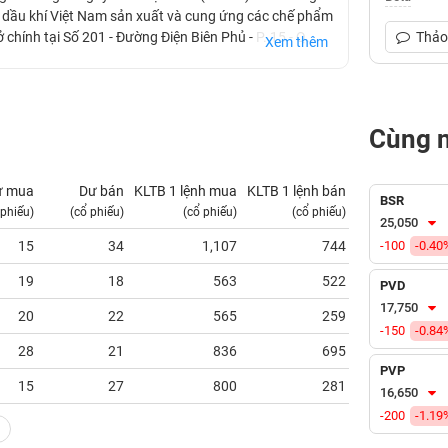
n dầu khí Việt Nam sản xuất và cung ứng các chế phẩm
hính tại Số 201 - Đường Điện Biên Phủ - P. 15 - Q.
Thảo 
Xem thêm
 dầu mỏ tinh chế bao gồm các loại dầu mỡ nhờn các
Cùng 
ư mua
Dư bán
KLTB 1 lệnh mua
KLTB 1 lệnh bán
NN mua
BSR
 phiếu)
(cổ phiếu)
(cổ phiếu)
(cổ phiếu)
(tỷ VNĐ)
25,050
15
34
1,107
744
-100
0.00
-0.40
19
18
563
522
0.00
PVD
17,750
20
22
565
259
0.00
-150
-0.84
28
21
836
695
0.00
PVP
15
27
800
281
0.00
16,650
-200
-1.19