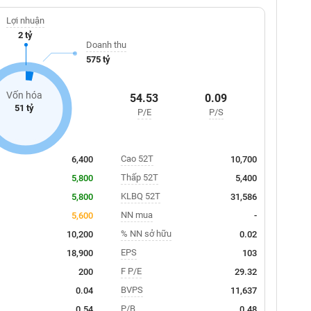
Lợi nhuận
2 tỷ
Doanh thu
575 tỷ
Vốn hóa
54.53
0.09
51 tỷ
P/E
P/S
Cao 52T
6,400
10,700
Thấp 52T
5,800
5,400
KLBQ 52T
5,800
31,586
NN mua
5,600
-
% NN sở hữu
10,200
0.02
EPS
18,900
103
F P/E
200
29.32
BVPS
0.04
11,637
P/B
0.54
0.48