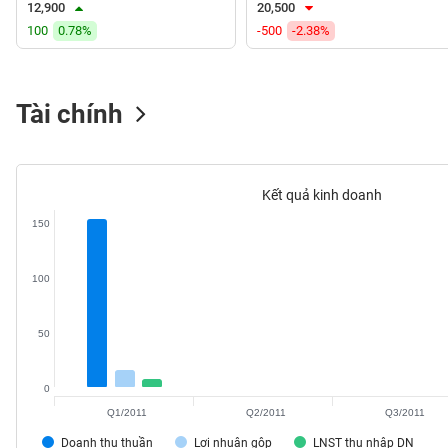
12,900
20,500
VS-
100
0.78%
-500
-2.38%
SECTOR
Tài chính
NĂNG
LƯỢNG
Kết quả kinh doanh
150
NGUYÊN
100
VẬT
LIỆU
50
0
Q1/2011
Q2/2011
Q3/2011
CÔNG
NGHIỆP
Doanh thu thuần
Lợi nhuận gộp
LNST thu nhập DN