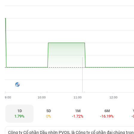
BẤT
ĐỘNG
SẢN
TÀI
CHÍNH
HÀNG
HÓA
9:00
10:00
11:00
12:00
KINH
TẾ
1D
5D
1M
6M
1.79%
0%
-1.72%
-16.19%
-
THẾ
Công ty Cổ phần Dầu nhờn PVOIL là Công ty cổ phần đại chúng tron