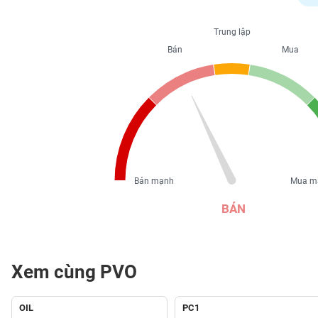
PHIẾU
Trung lập
Bán
Mua
CÔNG
CỤ
ĐẦU
TƯ
XUẤT
DỮ
Bán mạnh
Mua m
LIỆU
BÁN
TIN
MỚI
Xem cùng PVO
Ngành
(-)
OIL
PC1