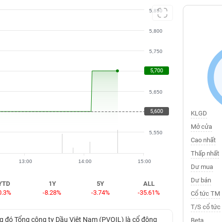
5,850
5,800
5,750
5,700
5,700
5,650
5,600
5,600
KLGD
Mở cửa
5,550
Cao nhất
Thấp nhất
13:00
14:00
15:00
Dư mua
Dư bán
YTD
1Y
5Y
ALL
0.3%
-8.28%
-3.74%
-35.61%
Cổ tức TM
T/S cổ tức
g đó Tổng công ty Dầu Việt Nam (PVOIL) là cổ đông
Beta