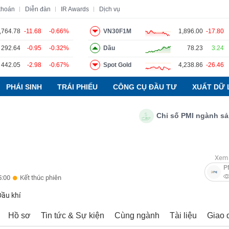
khoán
Diễn đàn
IR Awards
Dịch vụ
,764.78
-11.68
-0.66%
VN30F1M
1,896.00
-17.80
292.64
-0.95
-0.32%
Dầu
78.23
3.24
o
Tin tức
Báo cáo phân tích
Thuật ngữ
Dịch vụ
442.05
-2.98
-0.67%
Spot Gold
4,238.86
-26.46
PHÁI SINH
TRÁI PHIẾU
CÔNG CỤ ĐẦU TƯ
XUẤT DỮ 
Chỉ số PMI ngành sản xuất
Xem 
P
5:00
Kết thúc phiên
Dầu khí
Hồ sơ
Tin tức & Sự kiện
Cùng ngành
Tài liệu
Giao 