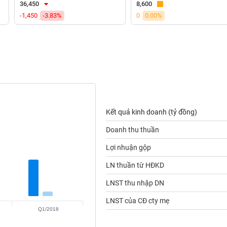
36,450
8,600
-1,450
-3.83%
0
0.00%
Kết quả kinh doanh (tỷ đồng)
Doanh thu thuần
Lợi nhuận gộp
LN thuần từ HĐKD
LNST thu nhập DN
LNST của CĐ cty mẹ
Q1/2018