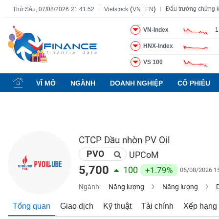
(
)
Đấu trường chứng 
Thứ Sáu, 07/08/2026
21:41:53
Vietstock
VN
|
EN
VN-Index
1
HNX-Index
Tất cả
Tính năng
Ngành
Mã chứng khoán
Lãnh đạ
VS 100
Tính
năng
VĨ MÔ
NGÀNH
DOANH NGHIỆP
CỔ PHIẾU
(-)
VIETSTOCK
CTCP Dầu nhờn PV Oil
PVO
CHỨNG
UPCoM
KHOÁN
5,700
100
+1.79%
06/08/2026 1
Ngành:
Năng lượng
Năng lượng
DOANH
Tổng quan
Giao dịch
Kỹ thuật
Tài chính
Xếp hạng
NGHIỆP