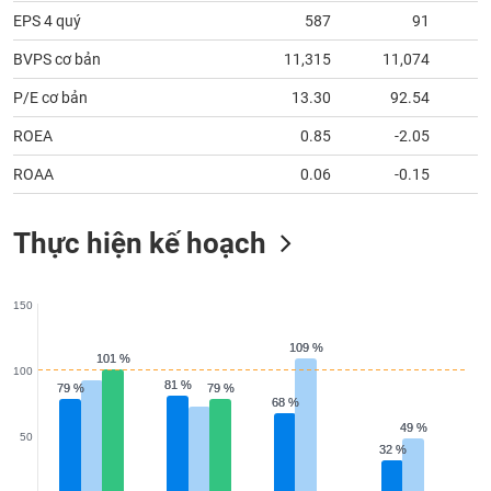
tài
EPS 4 quý
587
91
chính
BVPS cơ bản
11,315
11,074
1
P/E cơ bản
13.30
92.54
ROEA
0.85
-2.05
ROAA
0.06
-0.15
Thực hiện kế hoạch
150
109 %
109 %
101 %
101 %
100
81 %
81 %
79 %
79 %
79 %
79 %
68 %
68 %
49 %
49 %
50
32 %
32 %