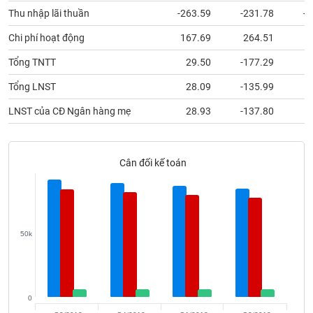
Tất cả
Cổ phiếu
Chỉ số
Chứng chỉ quỹ
Chứng q
Thu nhập lãi thuần
-263.59
-231.78
-1
Chi phí hoạt động
167.69
264.51
1
Lãnh
đạo
Tổng TNTT
29.50
-177.29
(-)
Tổng LNST
28.09
-135.99
Tất cả
Người nội bộ
Người liên quan
Cổ đông lớn
LNST của CĐ Ngân hàng mẹ
28.93
-137.80
Tin
tức
(-)
Cân đối kế toán
Bài
viết
của
tác
50k
giả
(-)
Báo
0
cáo