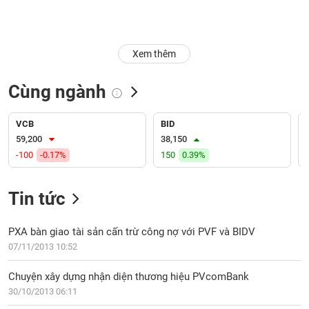
Trạng
thái
NGÀNH
cổ
Xem thêm
phiếu
Cùng ngành
Quy
DOANH
mô
NGHIỆP
thị
VCB
BID
trường
59,200
38,150
-100
-0.17%
150
0.39%
Niêm
CỔ
yết
PHIẾU
Tin tức
Niêm
yết
mới
PXA bàn giao tài sản cấn trừ công nợ với PVF và BIDV
PHÁI
Niêm
SINH
07/11/2013 10:52
yết
bổ
Chuyện xây dựng nhận diện thương hiệu PVcomBank
sung
30/10/2013 06:11
TRÁI