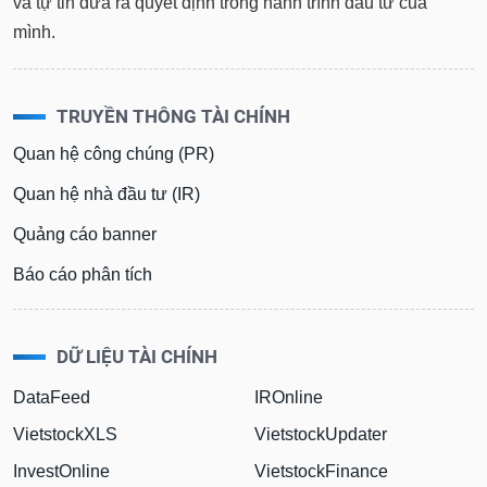
và tự tin đưa ra quyết định trong hành trình đầu tư của
mình.
TRUYỀN THÔNG TÀI CHÍNH
Quan hệ công chúng (PR)
Quan hệ nhà đầu tư (IR)
Quảng cáo banner
Báo cáo phân tích
DỮ LIỆU TÀI CHÍNH
DataFeed
IROnline
VietstockXLS
VietstockUpdater
InvestOnline
VietstockFinance