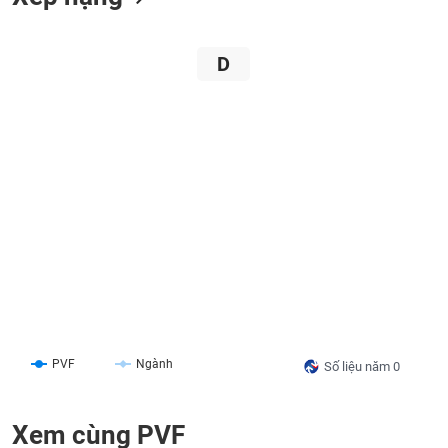
liệu
Tâm
D
lý
TIÊU
thị
DÙNG
trường
KHÔNG
THIẾT
YẾU
TIÊU
DÙNG
THIẾT
YẾU
PVF
Ngành
Số liệu năm 0
Xem cùng PVF
CHĂM