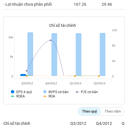
chính
- Lợi nhuận chưa phân phối
167.26
29.46
Chỉ số tài chính
Công
120
cụ
10k
đầu
tư
80
5k
40
Truyền
0
0
thông
Q3/2012
Q4/2012
Q1/2013
Q2/2013
tài
chính
EPS 4 quý
BVPS cơ bản
P/E cơ bản
ROEA
ROA
Theo quý
Theo năm
Dữ
liệu
Chỉ số tài chính
Q3/2012
Q4/2012
Q1