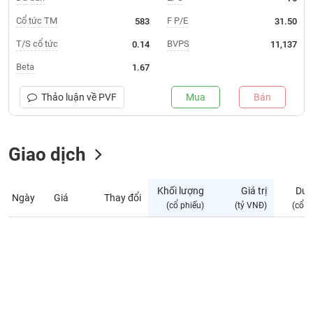
Giá
tích
Cổ tức TM
F P/E
583
31.50
Đặt
Biểu
lệnh
T/S cổ tức
BVPS
0.14
11,137
đồ
ĐÔNG
Nước
tài
DƯƠNG
Beta
1.67
ngoài
chính
Tự
Thảo luận về
PVF
Mua
Bán
TÀI
doanh
CHÍNH
Ảnh
CÁ
hưởng
Giao dịch
NHÂN
chỉ
số
Khối lượng
Giá trị
Dư 
Ngày
Giá
Thay đổi
Biến
PHÂN
(cổ phiếu)
(tỷ VNĐ)
(cổ p
động
TÍCH
cổ
VIETSTOCKFINANCE
phiếu
Giao
dịch
VĨ
nội
MÔ
bộ