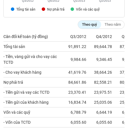
Q3/2012
Q4/2012
Q1/2013
Q2/2013
phân
tích
Tổng tài sản
Nợ phải trả
Vốn và các quỹ
(-)
Theo quý
Theo năm
Thuật
ngữ
Cân đối kế toán (tỷ đồng)
Q3/2012
Q4/2012
Q1
(-)
Tổng tài sản
91,891.22
89,644.78
87,3
Dịch
- Tiền, vàng gửi và cho vay các
9,984.66
9,346.45
9,2
vụ
TCTD
(-)
- Cho vay khách hàng
41,619.76
38,664.26
37,9
Nợ phải trả
84,661.86
82,558.21
80,2
Đào
tạo
- Tiền gửi và vay các TCTD
23,370.41
23,975.51
23,5
- Tiền gửi của khách hàng
16,834.74
25,035.06
25,5
Vốn và các quỹ
6,788.79
6,644.19
6,6
Sách
- Vốn của TCTD
6,055.60
6,055.60
6,0
tài