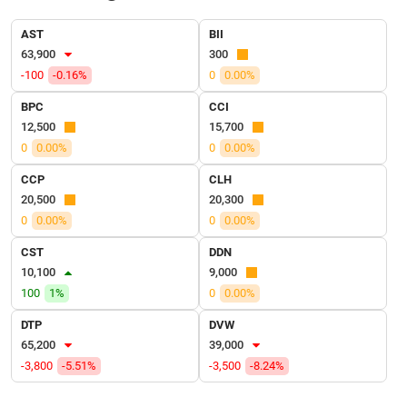
SÓC
SỨC
AST
BII
KHỎE
63,900
300
-100
-0.16%
0
0.00%
BPC
CCI
12,500
15,700
TÀI
0
0.00%
0
0.00%
CHÍNH
CCP
CLH
20,500
20,300
0
0.00%
0
0.00%
CÔNG
CST
DDN
NGHỆ
10,100
9,000
THÔNG
100
1%
0
0.00%
TIN
DTP
DVW
65,200
39,000
-3,800
-5.51%
-3,500
-8.24%
DỊCH