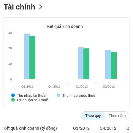
VỤ
Tài chính
TRUYỀN
THÔNG
Kết quả kinh doanh
30
TIỆN
20
ÍCH
10
0
BẤT
ĐỘNG
Q3/2012
Q4/2012
Q1/2013
Q2/2013
SẢN
Thu nhập lãi thuần
Thu nhập trước thuế
Lợi nhuận sau thuế
Mã
chứng
Theo quý
Theo năm
khoán
(-)
Kết quả kinh doanh (tỷ đồng)
Q3/2012
Q4/2012
Q1