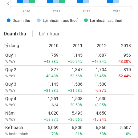
0
2010
2011
2012
2013
Doanh thu
Lợi nhuận trước thuế
Lợi nhuận sau thuế
Doanh thu
Lợi nhuận
Tỷ đồng
2010
2011
2012
2013
Quý 1
759
1,145
1,687
956
% YoY
+43.88%
+50.94%
+47.34%
-43.30%
Quý 2
877
1,347
1,704
810
% YoY
+40.48%
+53.66%
+26.45%
-52.44%
Quý 3
1,143
1,506
1,500
% YoY
+81.88%
+31.68%
-0.37%
Quý 4
1,251
1,508
1,630
% YoY
N/A
+20.59%
+8.05%
Năm
4,020
5,493
4,650
% YoY
+58.87%
+36.66%
-15.34%
Kế hoạch
5,059
6,800
6,860
5,507
% hoàn thành
79%
81%
68%
0%