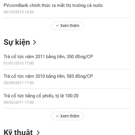
PHIẾU
Hủy
PVcomBank chính thức ra mắt thị trường cả nước
niêm
03/10/2013 14:20
yết
Theo
Xem thêm
CÔNG
dõi
CỤ
đặc
ĐẦU
Sự kiện
biệt
TƯ
Không
Trả cổ tức năm 2011 bằng tiền, 350 đồng/CP
được
01/01/2013 17:00
ký
XUẤT
quỹ
DỮ
Trả cổ tức năm 2010 bằng tiền, 583 đồng/CP
LIỆU
Danh
20/09/2011 17:00
mục
ETF
Trả cổ tức bằng cổ phiếu, tỷ lệ 100:20
TIN
09/02/2011 17:00
Cổ
MỚI
phiếu
Xem thêm
chi
Ngành
tiết
(-)
Kỹ thuật