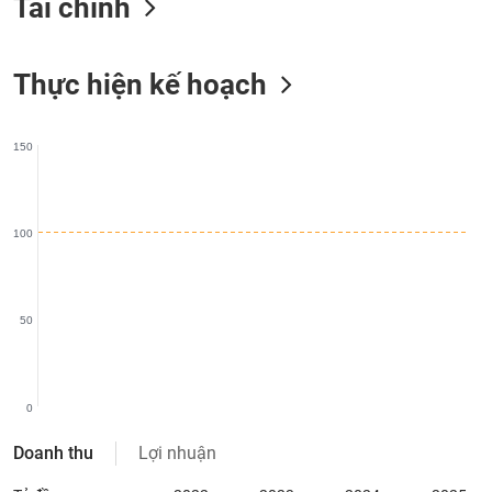
Tài chính
liệu
Tâm
Thực hiện kế hoạch
lý
TIÊU
thị
DÙNG
trường
KHÔNG
150
THIẾT
YẾU
100
TIÊU
DÙNG
50
THIẾT
YẾU
0
Doanh thu
Lợi nhuận
CHĂM