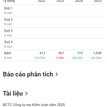
Tỷ đồng
2022
2023
2024
2025
SÓC
SỨC
Quý 1
KHỎE
% YoY
Quý 2
% YoY
Quý 3
TÀI
% YoY
CHÍNH
Quý 4
% YoY
Năm
612
567
773
1,038
% YoY
+15.75%
-7.34%
+36.35%
+34.30%
CÔNG
NGHỆ
Báo cáo phân tích
THÔNG
TIN
Tài liệu
DỊCH
BCTC Công ty mẹ Kiểm toán năm 2025