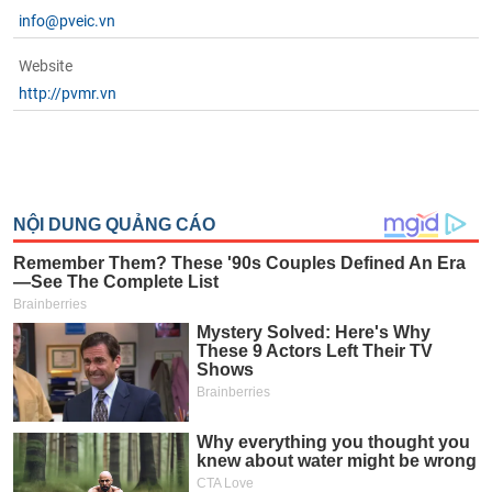
phân
info@pveic.vn
tích
(-)
Website
http://pvmr.vn
Thuật
ngữ
(-)
Dịch
vụ
(-)
Đào
tạo
Sách
tài