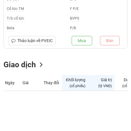
Giá
tích
Cổ tức TM
F P/E
Đặt
Biểu
lệnh
T/S cổ tức
BVPS
đồ
ĐÔNG
Nước
tài
DƯƠNG
Beta
P/B
ngoài
chính
Tự
Thảo luận về
PVEIC
Mua
Bán
TÀI
doanh
CHÍNH
Ảnh
CÁ
hưởng
Giao dịch
NHÂN
chỉ
số
Khối lượng
Giá trị
Dư 
Ngày
Giá
Thay đổi
Biến
PHÂN
(cổ phiếu)
(tỷ VNĐ)
(cổ p
động
TÍCH
cổ
VIETSTOCKFINANCE
phiếu
Giao
dịch
VĨ
nội
MÔ
bộ