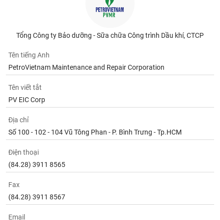
Tất cả
Cổ phiếu
Chỉ số
Chứng chỉ quỹ
Chứng q
Lãnh
Tổng Công ty Bảo dưỡng - Sữa chữa Công trình Dầu khí, CTCP
đạo
(-)
Tên tiếng Anh
Tất cả
Người nội bộ
Người liên quan
Cổ đông lớn
PetroVietnam Maintenance and Repair Corporation
Tên viết tắt
Tin
tức
PV EIC Corp
(-)
Địa chỉ
Số 100 - 102 - 104 Vũ Tông Phan - P. Bình Trưng - Tp.HCM
Bài
viết
Điện thoại
của
tác
(84.28) 3911 8565
giả
(-)
Fax
(84.28) 3911 8567
Báo
cáo
Email