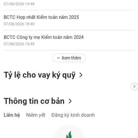
VỤ
07/08/2026 19:49
TRUYỀN
THÔNG
BCTC Hợp nhất Kiểm toán năm 2025
07/08/2026 19:49
BCTC Công ty mẹ Kiểm toán năm 2024
07/08/2026 19:49
TIỆN
ÍCH
Xem thêm
Tỷ lệ cho vay ký quỹ
BẤT
ĐỘNG
SẢN
Thông tin cơ bản
Mã
Liên hệ
Niêm yết
Đăng ký kinh doanh
chứng
khoán
(-)