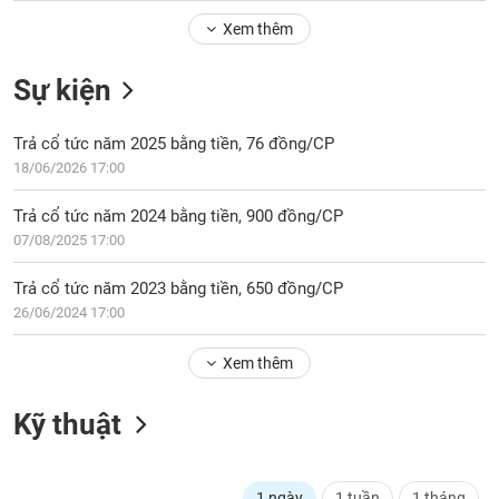
Tổng
VS-
quan
Xem thêm
SECTOR
Giao
Sự kiện
dịch
Tài
Trả cổ tức năm 2025 bằng tiền, 76 đồng/CP
chính
NĂNG
18/06/2026 17:00
Phân
LƯỢNG
tích
Trả cổ tức năm 2024 bằng tiền, 900 đồng/CP
kỹ
07/08/2025 17:00
thuật
Hồ
Trả cổ tức năm 2023 bằng tiền, 650 đồng/CP
NGUYÊN
sơ
26/06/2024 17:00
VẬT
doanh
LIỆU
nghiệp
Xem thêm
Tin
tức
Kỹ thuật
sự
CÔNG
kiện
NGHIỆP
Tài
1 ngày
1 tuần
1 tháng