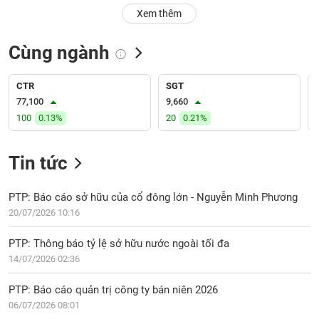
PHIẾU
Hủy
Xem thêm
niêm
yết
Cùng ngành
Theo
CÔNG
dõi
CỤ
đặc
CTR
SGT
ĐẦU
biệt
77,100
9,660
TƯ
100
0.13%
20
0.21%
Không
được
ký
Tin tức
XUẤT
quỹ
DỮ
LIỆU
Danh
PTP: Báo cáo sở hữu của cổ đông lớn - Nguyễn Minh Phương
mục
20/07/2026 10:16
ETF
TIN
PTP: Thông báo tỷ lệ sở hữu nước ngoài tối đa
Cổ
MỚI
14/07/2026 02:36
phiếu
chi
Ngành
PTP: Báo cáo quản trị công ty bán niên 2026
tiết
(-)
06/07/2026 08:01