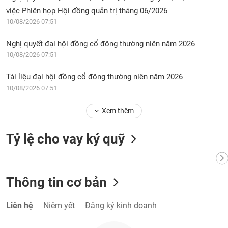
chính
việc Phiên họp Hội đồng quản trị tháng 06/2026
10/08/2026 07:51
Nghị quyết đại hội đồng cổ đông thường niên năm 2026
Công
10/08/2026 07:51
cụ
đầu
Tài liệu đại hội đồng cổ đông thường niên năm 2026
tư
10/08/2026 07:51
Xem thêm
Truyền
Tỷ lệ cho vay ký quỹ
thông
tài
chính
Thông tin cơ bản
Liên hệ
Niêm yết
Đăng ký kinh doanh
Dữ
liệu