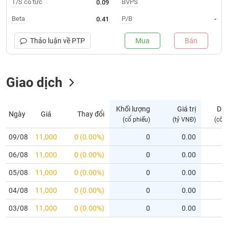
T/S cổ tức
BVPS
0.09
Trạng
Beta
P/B
0.41
-
thái
NGÀNH
cổ
Thảo luận về
PTP
Mua
Bán
phiếu
Quy
Giao dịch
DOANH
mô
NGHIỆP
thị
trường
Khối lượng
Giá trị
Dư
Ngày
Giá
Thay đổi
Niêm
(cổ phiếu)
(tỷ VNĐ)
(cổ 
CỔ
yết
PHIẾU
09/08
11,000
0 (0.00%)
0
0.00
Niêm
06/08
yết
11,000
0 (0.00%)
0
0.00
mới
PHÁI
05/08
11,000
0 (0.00%)
0
0.00
Niêm
SINH
04/08
11,000
0 (0.00%)
0
0.00
yết
bổ
03/08
11,000
0 (0.00%)
0
0.00
sung
TRÁI