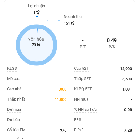
Giá
pháp phần mềm dịch vụ khuyến mãi, trúng thưởng, hóa đơn điện
tích
Lợi nhuận
tử, ..
Đặt
1 tỷ
Biểu
lệnh
Doanh thu
đồ
ĐÔNG
151 tỷ
Nước
tài
DƯƠNG
ngoài
chính
Vốn hóa
-
0.49
Tự
73 tỷ
P/E
P/S
TÀI
doanh
CHÍNH
Ảnh
CÁ
hưởng
NHÂN
KLGD
Cao 52T
-
13,900
chỉ
số
Mở cửa
Thấp 52T
-
8,500
Biến
Cao nhất
KLBQ 52T
11,000
1,091
PHÂN
động
TÍCH
Thấp nhất
NN mua
11,000
-
cổ
VIETSTOCKFINANCE
phiếu
Dư mua
% NN sở hữu
-
0.08
Giao
Dư bán
EPS
-
dịch
Cổ tức TM
F P/E
976
7.28
VĨ
nội
MÔ
bộ