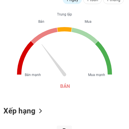
liệu
Trung lập
Tâm
Bán
Mua
lý
TIÊU
thị
DÙNG
trường
KHÔNG
THIẾT
YẾU
Bán mạnh
Mua mạnh
TIÊU
DÙNG
BÁN
THIẾT
YẾU
Xếp hạng
CHĂM