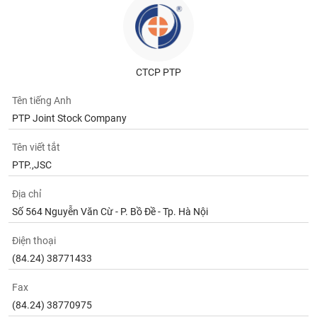
tài
chính
CTCP PTP
Tên tiếng Anh
PTP Joint Stock Company
Tên viết tắt
PTP.,JSC
Địa chỉ
Số 564 Nguyễn Văn Cừ - P. Bồ Đề - Tp. Hà Nội
Điện thoại
(84.24) 38771433
Fax
(84.24) 38770975