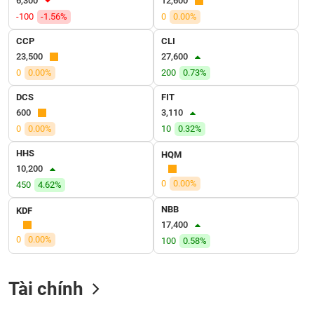
6,300
12,600
VỤ
-100
-1.56%
0
0.00%
TRUYỀN
THÔNG
CCP
CLI
23,500
27,600
0
0.00%
200
0.73%
DCS
FIT
TIỆN
600
3,110
ÍCH
0
0.00%
10
0.32%
HHS
HQM
10,200
0
0.00%
450
4.62%
BẤT
ĐỘNG
NBB
KDF
SẢN
17,400
0
0.00%
100
0.58%
Mã
chứng
khoán
Tài chính
(-)