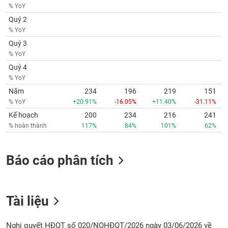
phân
% YoY
tích
Quý 2
(-)
% YoY
Quý 3
Thuật
% YoY
ngữ
Quý 4
(-)
% YoY
Năm
234
196
219
151
Dịch
% YoY
+20.91%
-16.05%
+11.40%
-31.11%
vụ
Kế hoạch
200
234
216
241
(-)
% hoàn thành
117%
84%
101%
62%
Đào
Báo cáo phân tích
tạo
Tài liệu
Sách
tài
Nghị quyết HĐQT số 020/NQHĐQT/2026 ngày 03/06/2026 về