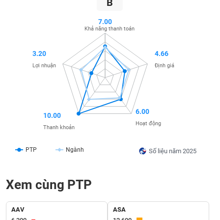
B
SÓC
SỨC
7.00
KHỎE
Khả năng thanh toán
3.20
4.66
Lợi nhuận
Định giá
TÀI
CHÍNH
6.00
10.00
Hoạt động
Thanh khoản
CÔNG
NGHỆ
PTP
Ngành
Số liệu năm 2025
THÔNG
TIN
Xem cùng PTP
AAV
ASA
DỊCH