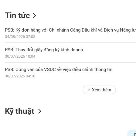
Tin tức
NGÀNH
04/08/2026 07:05
DOANH
PSB: Thay đổi giấy đăng ký kinh doanh
NGHIỆP
30/07/2026 10:04
PSB: Công văn của VSDC về việc điều chỉnh thông tin
30/07/2026 04:18
CỔ
PHIẾU
Xem thêm
PHÁI
Kỹ thuật
SINH
TRÁI
1 