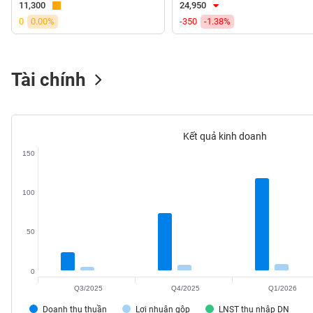
11,300
24,950
VS-
0
0.00%
-350
-1.38%
SECTOR
Tài chính
NĂNG
LƯỢNG
Kết quả kinh doanh
150
NGUYÊN
100
VẬT
LIỆU
50
0
Q3/2025
Q4/2025
Q1/2026
CÔNG
NGHIỆP
Doanh thu thuần
Lợi nhuận gộp
LNST thu nhập DN