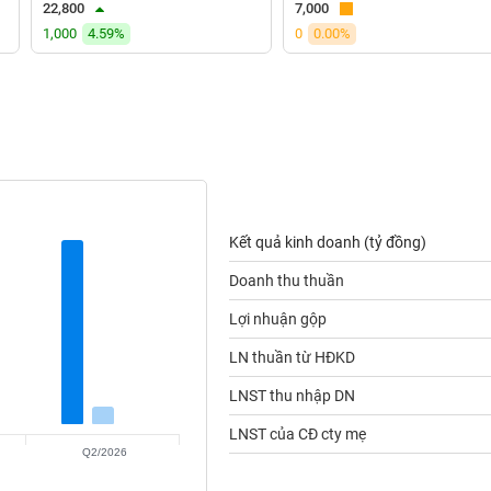
22,800
7,000
1,000
4.59%
0
0.00%
Kết quả kinh doanh (tỷ đồng)
Doanh thu thuần
Lợi nhuận gộp
LN thuần từ HĐKD
LNST thu nhập DN
LNST của CĐ cty mẹ
Q2/2026