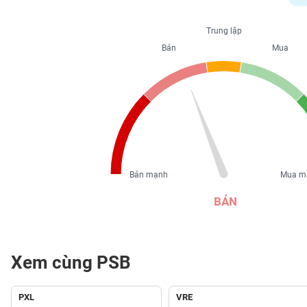
PHIẾU
Trung lập
Bán
Mua
CÔNG
CỤ
ĐẦU
TƯ
XUẤT
DỮ
Bán mạnh
Mua m
LIỆU
BÁN
TIN
MỚI
Xem cùng PSB
Ngành
(-)
PXL
VRE