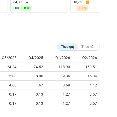
34,300
13,750
300
0.88%
0
0.00%
Theo quý
Theo năm
Q3/2025
Q4/2025
Q1/2026
Q2/2026
24.24
74.52
118.90
150.51
5.08
8.06
9.36
15.34
4.60
1.67
3.69
4.42
0.17
0.13
1.27
0.57
0.17
0.13
1.27
0.57