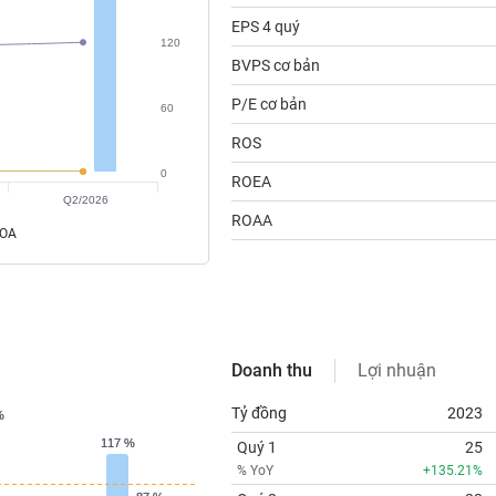
EPS 4 quý
120
BVPS cơ bản
P/E cơ bản
60
ROS
0
ROEA
Q2/2026
ROAA
ROA
Doanh thu
Lợi nhuận
Tỷ đồng
2023
%
%
117 %
117 %
Quý 1
25
% YoY
+135.21%