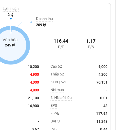
Lợi nhuận
2 tỷ
Doanh thu
209 tỷ
Vốn hóa
116.44
1.17
245 tỷ
P/E
P/S
Cao 52T
10,200
9,000
Thấp 52T
4,900
4,200
KLBQ 52T
4,900
70,151
NN mua
4,800
-
% NN sở hữu
21,100
0.01
EPS
16,900
43
F P/E
117.92
BVPS
-
11,248
P/B
0.67
0.44