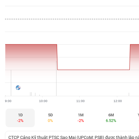
BẤT
ĐỘNG
SẢN
TÀI
CHÍNH
HÀNG
HÓA
9:00
10:00
11:00
12:00
KINH
TẾ
1D
5D
1M
6M
-2%
0%
-2%
6.52%
THẾ
CTCP Cảng Kỹ thuật PTSC Sao Mai (UPCoM: PSB) được thành lập năm