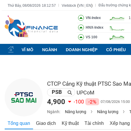
(
)
Đấu trường chứng 
Thứ Bảy, 08/08/2026
18:12:58
Vietstock
VN
|
EN
VN-Index
1
HNX-Index
Tất cả
Tính năng
Ngành
Mã chứng khoán
Lãnh đạ
VS 100
Tính
năng
VĨ MÔ
NGÀNH
DOANH NGHIỆP
CỔ PHIẾU
(-)
VIETSTOCK
CTCP Cảng Kỹ thuật PTSC Sao Ma
PSB
CHỨNG
UPCoM
KHOÁN
4,900
-100
-2%
07/08/2026 15:00
Ngành:
Năng lượng
Năng lượng
DOANH
Tổng quan
Giao dịch
Kỹ thuật
Tài chính
Xếp hạng
NGHIỆP