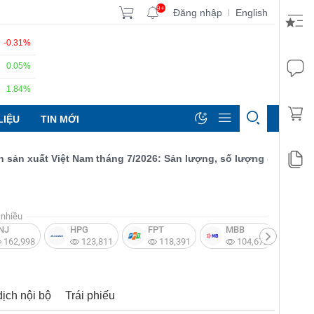
9+
Đăng nhập
English
|
-0.31%
0.05%
1.84%
LIỆU
TIN MỚI
xuất Việt Nam tháng 7/2026: Sản lượng, số lượng đơn đặt hàng m
nhiều
NJ
HPG
FPT
MBB
V
162,998
123,811
118,391
104,672
dịch nội bộ
Trái phiếu