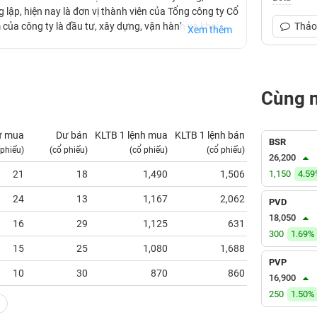
lập, hiện nay là đơn vị thành viên của Tổng công ty Cổ
của công ty là đầu tư, xây dựng, vận hành và khai
Thảo 
Xem thêm
ao Mai – Bến Đình, thuộc phường Rạch Dừa, Thành phố
oạt động tìm kiếm, thăm dò và khai thác dầu khí,
Cùng 
ư mua
Dư bán
KLTB 1 lệnh mua
KLTB 1 lệnh bán
NN mua
BSR
 phiếu)
(cổ phiếu)
(cổ phiếu)
(cổ phiếu)
(tỷ VNĐ)
26,200
21
18
1,490
1,506
1,150
0.00
4.5
24
13
1,167
2,062
0.00
PVD
18,050
16
29
1,125
631
0.00
300
1.69%
15
25
1,080
1,688
0.00
PVP
10
30
870
860
0.00
16,900
250
1.50%