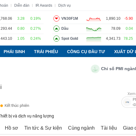
khoán
Diễn đàn
IR Awards
Dịch vụ
,768.06
3.28
0.19%
VN30F1M
1,890.10
-5.90
293.44
0.80
0.27%
Dầu
78.09
0.04
o
Tin tức
Báo cáo phân tích
Thuật ngữ
Dịch vụ
443.10
1.05
0.24%
Spot Gold
4,341.73
78.25
PHÁI SINH
TRÁI PHIẾU
CÔNG CỤ ĐẦU TƯ
XUẤT DỮ 
Chỉ số PMI ngành sản 
i
Xem 
P
Kết thúc phiên
Thiết bị và dịch vụ năng lượng
Hồ sơ
Tin tức & Sự kiện
Cùng ngành
Tài liệu
Giao 