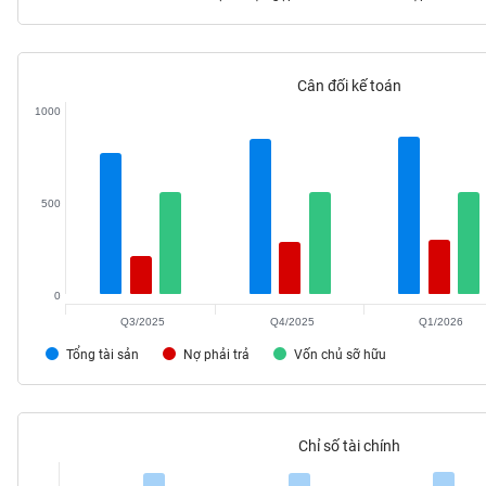
Cân đối kế toán
TIÊU
1000
DÙNG
KHÔNG
THIẾT
YẾU
500
0
TIÊU
DÙNG
Q3/2025
Q4/2025
Q1/2026
THIẾT
Tổng tài sản
Nợ phải trả
Vốn chủ sỡ hữu
YẾU
Chỉ số tài chính
CHĂM