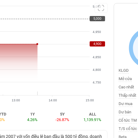
5,050
5,000
5,000
4,950
4,900
4,900
4,850
4,800
KLGD
Mở cửa
4,750
Cao nhất
Thấp nhất
13:00
14:00
15:00
Dư mua
Dư bán
YTD
1Y
5Y
ALL
0%
4.26%
-26.87%
1,139.91%
Cổ tức TM
T/S cổ tức
 2007 với vốn điều lệ ban đầu là 500 tỷ đồng, doanh
Beta