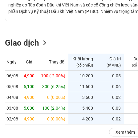
GIỚI
nghiệp do Tập đoàn Dầu khí Việt Nam và các cổ đông chiến lược sáng 
phần Dịch vụ Kỹ thuật Dầu khí Việt Nam (PTSC). Nhiệm vụ trọng tâm 
thác Tổ hợp Cảng – Căn cứ Dịch vụ Hàng hải Dầu khí tại khu vực S
ĐÔNG
Hồ Chí Minh. Tổ hợp được đầu tư với quy mô hiện đại nhằm phục vụ h
DƯƠNG
đồng thời cung cấp các dịch vụ kỹ thuật dầu khí có liên quan.
Giao dịch
TÀI
CHÍNH
Khối lượng
Giá trị
D
Ngày
Giá
Thay đổi
CÁ
(cổ phiếu)
(tỷ VNĐ)
(cổ
NHÂN
06/08
4,900
-100 (-2.00%)
10,200
0.05
05/08
5,100
300 (6.25%)
11,600
0.06
PHÂN
TÍCH
04/08
4,900
0 (0.00%)
3,600
0.02
VIETSTOCKFINANCE
03/08
5,000
100 (2.04%)
5,400
0.03
02/08
4,900
0 (0.00%)
4,200
0.02
VĨ
Xem thêm
MÔ