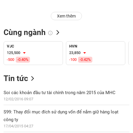
Trạng
Xem thêm
thái
NGÀNH
cổ
phiếu
Cùng ngành
Quy
DOANH
mô
VJC
HVN
NGHIỆP
thị
125,500
23,850
trường
-500
-0.40%
-100
-0.42%
Niêm
CỔ
yết
Tin tức
PHIẾU
Niêm
yết
Soi các khoản đầu tư tài chính trong năm 2015 của MHC
mới
12/02/2016 09:07
PHÁI
Niêm
SINH
S99: Thay đổi mục đích sử dụng vốn để nắm giữ hàng loạt
yết
bổ
công ty
sung
17/04/2015 04:27
TRÁI