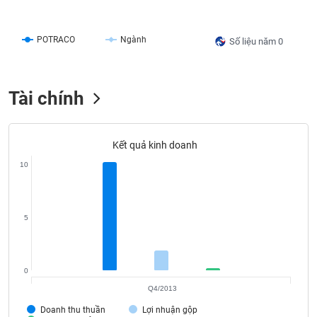
liệu
Tâm
POTRACO
Ngành
Số liệu năm 0
lý
TIÊU
thị
DÙNG
trường
KHÔNG
Tài chính
THIẾT
YẾU
Kết quả kinh doanh
10
TIÊU
DÙNG
5
THIẾT
YẾU
0
Q4/2013
CHĂM
Doanh thu thuần
Lợi nhuận gộp