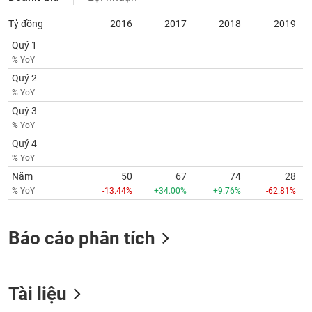
chính
Tỷ đồng
2016
2017
2018
2019
Quý 1
% YoY
Công
Quý 2
cụ
% YoY
đầu
tư
Quý 3
% YoY
Quý 4
% YoY
Năm
50
67
74
28
Truyền
thông
% YoY
-13.44%
+34.00%
+9.76%
-62.81%
tài
chính
Báo cáo phân tích
Dữ
Tài liệu
liệu