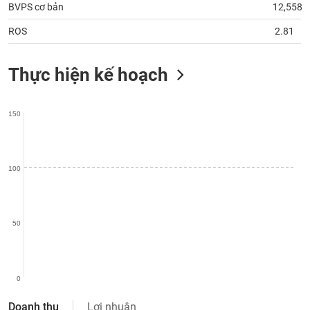
phân
BVPS cơ bản
12,558
tích
(-)
ROS
2.81
Thực hiện kế hoạch
Thuật
ngữ
(-)
150
Dịch
vụ
(-)
100
Đào
tạo
50
0
Sách
tài
Doanh thu
Lợi nhuận