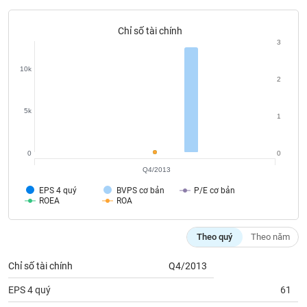
Tất cả
Cổ phiếu
Chỉ số
Chứng chỉ quỹ
Chứng q
Chỉ số tài chính
Lãnh
3
đạo
(-)
10k
2
Tất cả
Người nội bộ
Người liên quan
Cổ đông lớn
5k
1
Tin
tức
(-)
0
0
Q4/2013
Bài
EPS 4 quý
BVPS cơ bản
P/E cơ bản
ROEA
ROA
viết
của
tác
giả
Theo quý
Theo năm
(-)
Chỉ số tài chính
Q4/2013
Báo
EPS 4 quý
61
cáo