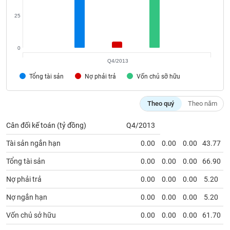
VỤ
TRUYỀN
25
THÔNG
0
Q4/2013
Tổng tài sản
TIỆN
Nợ phải trả
Vốn chủ sỡ hữu
ÍCH
Theo quý
Theo năm
Cân đối kế toán (tỷ đồng)
Q4/2013
BẤT
Tài sản ngắn hạn
0.00
0.00
0.00
43.77
ĐỘNG
SẢN
Tổng tài sản
0.00
0.00
0.00
66.90
Nợ phải trả
0.00
0.00
0.00
5.20
Mã
chứng
Nợ ngắn hạn
0.00
0.00
0.00
5.20
khoán
(-)
Vốn chủ sở hữu
0.00
0.00
0.00
61.70