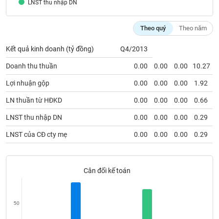
SÓC
LNST thu nhập DN
SỨC
KHỎE
Theo quý
Theo năm
Kết quả kinh doanh (tỷ đồng)
Q4/2013
Doanh thu thuần
0.00
0.00
0.00
10.27
TÀI
CHÍNH
Lợi nhuận gộp
0.00
0.00
0.00
1.92
LN thuần từ HĐKD
0.00
0.00
0.00
0.66
LNST thu nhập DN
0.00
0.00
0.00
0.29
CÔNG
LNST của CĐ cty mẹ
0.00
0.00
0.00
0.29
NGHỆ
THÔNG
TIN
Cân đối kế toán
50
DỊCH