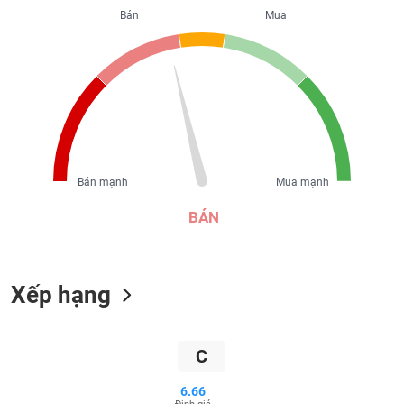
liệu
Bán
Mua
Tâm
lý
TIÊU
thị
DÙNG
trường
KHÔNG
THIẾT
YẾU
Bán mạnh
Mua mạnh
BÁN
TIÊU
DÙNG
THIẾT
Xếp hạng
YẾU
C
CHĂM
6.66