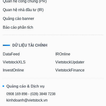
Quan hệ công chúng (PR)
Quan hệ nhà đầu tư (IR)
Quảng cáo banner
Báo cáo phân tích
DỮ LIỆU TÀI CHÍNH
DataFeed
IROnline
VietstockXLS
VietstockUpdater
InvestOnline
VietstockFinance
Quảng cáo & Dịch vụ
0908 169 898 - (028) 3848 7238
kinhdoanh@vietstock.vn