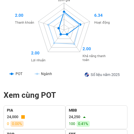
Định giá
SÓC
SỨC
KHỎE
2.00
6.34
Thanh khoản
Hoạt động
TÀI
2.00
CHÍNH
2.00
Khả năng thanh
toán
Lợi nhuận
POT
Ngành
Số liệu năm 2025
CÔNG
NGHỆ
Xem cùng POT
THÔNG
TIN
PIA
MBB
24,000
24,250
0
0.00%
100
0.41%
DỊCH