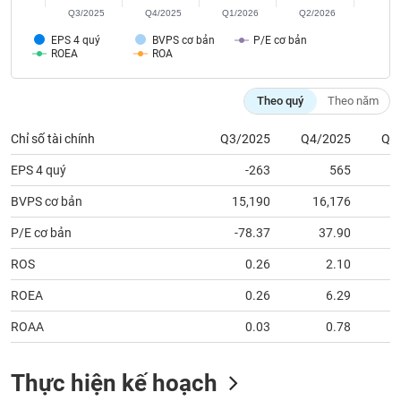
tài
Q3/2025
Q4/2025
Q1/2026
Q2/2026
chính
EPS 4 quý
BVPS cơ bản
P/E cơ bản
ROEA
ROA
Theo quý
Theo năm
Chỉ số tài chính
Q3/2025
Q4/2025
Q1
EPS 4 quý
-263
565
BVPS cơ bản
15,190
16,176
1
P/E cơ bản
-78.37
37.90
ROS
0.26
2.10
ROEA
0.26
6.29
ROAA
0.03
0.78
Thực hiện kế hoạch