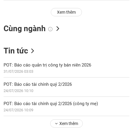
PHIẾU
Hủy
niêm
Xem thêm
yết
Theo
Cùng ngành
CÔNG
dõi
CỤ
đặc
ĐẦU
biệt
TƯ
Tin tức
Không
được
ký
POT: Báo cáo quản trị công ty bán niên 2026
XUẤT
quỹ
31/07/2026 03:03
DỮ
LIỆU
Danh
POT: Báo cáo tài chính quý 2/2026
mục
24/07/2026 10:10
ETF
TIN
POT: Báo cáo tài chính quý 2/2026 (công ty mẹ)
Cổ
MỚI
phiếu
24/07/2026 10:09
chi
Ngành
tiết
Xem thêm
(-)