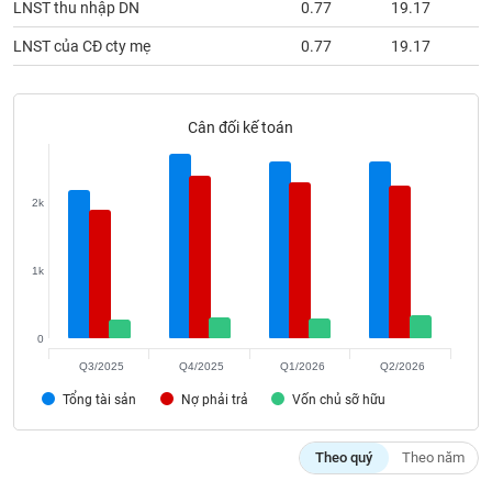
LNST thu nhập DN
0.77
19.17
phân
tích
(-)
LNST của CĐ cty mẹ
0.77
19.17
Thuật
Cân đối kế toán
ngữ
(-)
2k
Dịch
vụ
(-)
1k
Đào
0
tạo
Q3/2025
Q4/2025
Q1/2026
Q2/2026
Tổng tài sản
Nợ phải trả
Vốn chủ sỡ hữu
Sách
Theo quý
Theo năm
tài