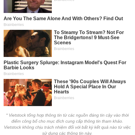
* Vietstock tổng hợp thông tin từ các nguồn đáng tin cậy vào thời
điểm công bố cho mục đích cung cấp thông tin tham khảo.
Vietstock không chịu trách nhiệm đối với bất kỳ kết quả nào từ việc
sử dụng các thông tin này.