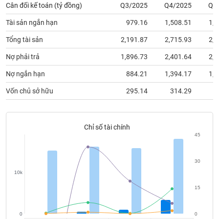
chính
Cân đối kế toán (tỷ đồng)
Q3/2025
Q4/2025
Q1
Tài sản ngắn hạn
979.16
1,508.51
1,4
Tổng tài sản
2,191.87
2,715.93
2,6
Công
Nợ phải trả
1,896.73
2,401.64
2,3
cụ
đầu
Nợ ngắn hạn
884.21
1,394.17
1,3
tư
Vốn chủ sở hữu
295.14
314.29
3
Truyền
Chỉ số tài chính
thông
45
tài
chính
30
10k
15
Dữ
liệu
0
0