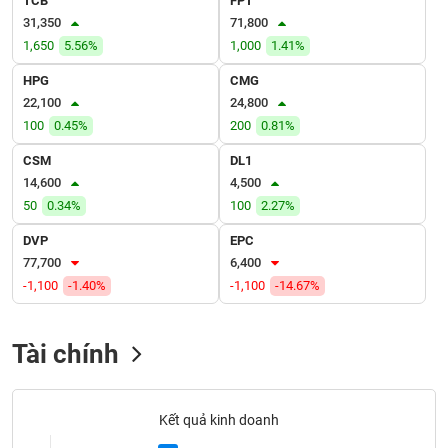
TCB
FPT
VỤ
31,350
71,800
TRUYỀN
1,650
5.56%
1,000
1.41%
THÔNG
HPG
CMG
22,100
24,800
100
0.45%
200
0.81%
TIỆN
CSM
DL1
ÍCH
14,600
4,500
50
0.34%
100
2.27%
DVP
EPC
77,700
6,400
BẤT
-1,100
-1.40%
-1,100
-14.67%
ĐỘNG
SẢN
Tài chính
Mã
chứng
khoán
(-)
Kết quả kinh doanh