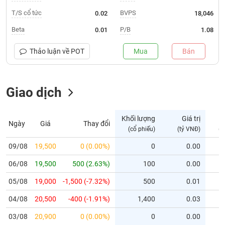
T/S cổ tức
BVPS
0.02
18,046
Trạng
thái
Beta
P/B
0.01
1.08
NGÀNH
cổ
phiếu
Thảo luận về
POT
Mua
Bán
Quy
DOANH
mô
NGHIỆP
Giao dịch
thị
trường
Niêm
Khối lượng
Giá trị
Ngày
Giá
Thay đổi
CỔ
yết
(cổ phiếu)
(tỷ VNĐ)
(c
PHIẾU
Niêm
09/08
19,500
0 (0.00%)
0
0.00
yết
mới
06/08
19,500
500 (2.63%)
100
0.00
PHÁI
Niêm
SINH
05/08
19,000
-1,500 (-7.32%)
500
0.01
yết
04/08
20,500
-400 (-1.91%)
1,400
0.03
bổ
sung
TRÁI
03/08
20,900
0 (0.00%)
0
0.00