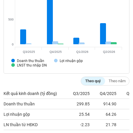
Tất cả
Cổ phiếu
Chỉ số
Chứng chỉ quỹ
Chứng q
Lãnh
500
đạo
(-)
Tất cả
Người nội bộ
Người liên quan
Cổ đông lớn
0
Q3/2025
Q4/2025
Q1/2026
Q2/2026
Tin
tức
Doanh thu thuần
Lợi nhuận gộp
(-)
LNST thu nhập DN
Theo quý
Theo năm
Bài
viết
của
Kết quả kinh doanh (tỷ đồng)
Q3/2025
Q4/2025
Q1
tác
giả
Doanh thu thuần
299.85
914.90
1
(-)
Lợi nhuận gộp
25.54
64.26
LN thuần từ HĐKD
-2.23
21.78
Báo
cáo