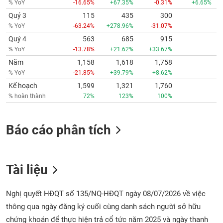
% YoY
-16.65%
+67.35%
-0.31%
+6.65%
Quý 3
115
435
300
% YoY
-63.24%
+278.96%
-31.07%
Quý 4
563
685
915
% YoY
-13.78%
+21.62%
+33.67%
Năm
1,158
1,618
1,758
% YoY
-21.85%
+39.79%
+8.62%
Kế hoạch
1,599
1,321
1,760
% hoàn thành
72%
123%
100%
Báo cáo phân tích
Tài liệu
Nghị quyết HĐQT số 135/NQ-HĐQT ngày 08/07/2026 về việc
thông qua ngày đăng ký cuối cùng danh sách người sở hữu
chứng khoán để thực hiện trả cổ tức năm 2025 và ngày thanh