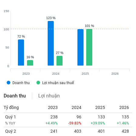
150
123 %
123 %
101 %
101 %
100
72 %
72 %
50
27 %
27 %
16 %
16 %
0
2023
2024
2025
2026
Doanh thu
Lợi nhuận sau thuế
Doanh thu
Lợi nhuận
Tỷ đồng
2023
2024
2025
2026
Quý 1
238
96
133
135
% YoY
+4.49%
-59.83%
+39.09%
+1.46%
Quý 2
241
403
401
428