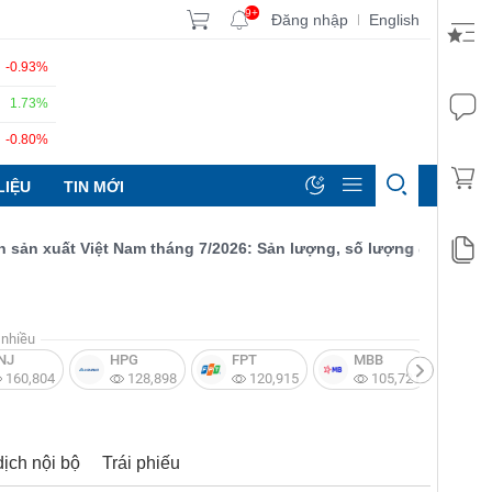
9+
Đăng nhập
English
|
-0.93%
1.73%
-0.80%
LIỆU
TIN MỚI
xuất Việt Nam tháng 7/2026: Sản lượng, số lượng đơn đặt hàng m
nhiều
NJ
HPG
FPT
MBB
V
160,804
128,898
120,915
105,721
dịch nội bộ
Trái phiếu