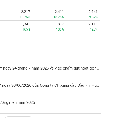
2,217
2,411
2,641
+8.75%
+8.76%
+9.57%
1,341
1,817
2,113
165%
133%
125%
Nghị quyết HĐQT số 1438/NQ- DKHY ngày 24 tháng 7 năm 2026 về việc chấm dứt hoạt động của Chi nhánh Phố Hiến
Nghị quyết HĐQT số 1249/NQ-DKHY ngày 30/06/2026 của Công ty CP Xăng dầu Dầu khí Hưng Yên về việc chấp thuận thực hiện thủ tục xác định tư cách công ty đại chúng của Công ty
hường niên năm 2026