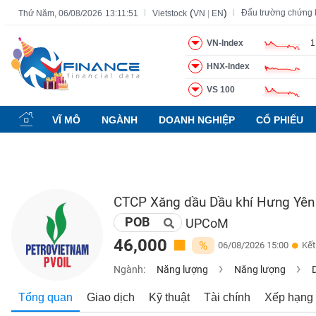
(
)
Đấu trường chứng
Thứ Năm, 06/08/2026
13:11:52
Vietstock
VN
|
EN
VN-Index
1
HNX-Index
Tất cả
Tính năng
Ngành
Mã chứng khoán
Lãnh đạ
VS 100
Tính
năng
VĨ MÔ
NGÀNH
DOANH NGHIỆP
CỔ PHIẾU
(-)
VIETSTOCK
CTCP Xăng dầu Dầu khí Hưng Yên
POB
CHỨNG
UPCoM
KHOÁN
46,000
%
06/08/2026 15:00
Kết
Ngành:
Năng lượng
Năng lượng
DOANH
Tổng quan
Giao dịch
Kỹ thuật
Tài chính
Xếp hạng
NGHIỆP