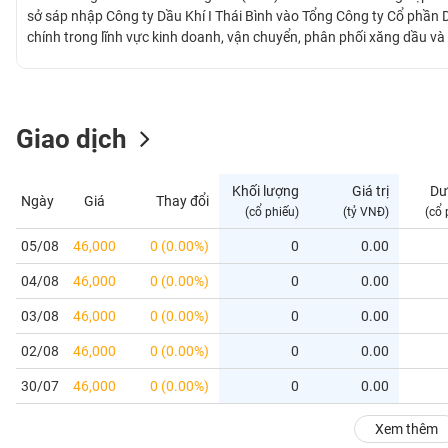
GIỚI
sở sáp nhập Công ty Dầu Khí I Thái Bình vào Tổng Công ty Cổ phần 
chính trong lĩnh vực kinh doanh, vận chuyển, phân phối xăng dầu v
chi nhánh và 01 kho trung chuyển xăng dầu có sức chứa 6,000 m3 c
ĐÔNG
thành phố trên địa bàn tỉnh Hưng Yên.
DƯƠNG
Giao dịch
TÀI
CHÍNH
Khối lượng
Giá trị
Dư
Ngày
Giá
Thay đổi
CÁ
(cổ phiếu)
(tỷ VNĐ)
(cổ 
NHÂN
05/08
46,000
0 (0.00%)
0
0.00
04/08
46,000
0 (0.00%)
0
0.00
PHÂN
TÍCH
03/08
46,000
0 (0.00%)
0
0.00
VIETSTOCKFINANCE
02/08
46,000
0 (0.00%)
0
0.00
30/07
46,000
0 (0.00%)
0
0.00
VĨ
Xem thêm
MÔ