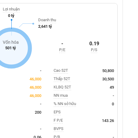
Lợi nhuận
0 tỷ
Doanh thu
2,641 tỷ
Vốn hóa
-
0.19
501 tỷ
P/E
P/S
Cao 52T
-
50,800
Thấp 52T
46,000
30,500
KLBQ 52T
46,000
49
NN mua
46,000
-
% NN sở hữu
-
0
EPS
200
F P/E
143.26
BVPS
-
P/B
0.06
-