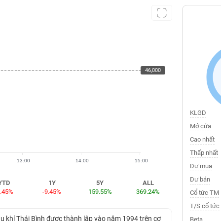
46,000
46,000
KLGD
Mở cửa
Cao nhất
Thấp nhất
13:00
14:00
15:00
Dư mua
Dư bán
YTD
1Y
5Y
ALL
9.45%
-9.45%
159.55%
369.24%
Cổ tức TM
T/S cổ tức
u khí Thái Bình được thành lập vào năm 1994 trên cơ
Beta