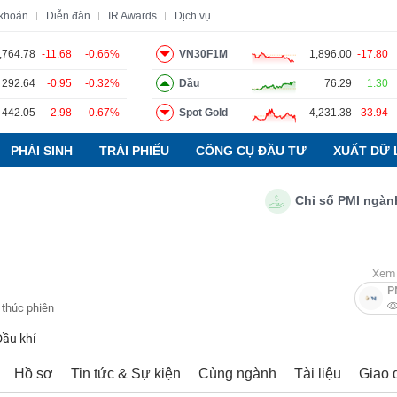
 khoán
Diễn đàn
IR Awards
Dịch vụ
,764.78
-11.68
-0.66%
VN30F1M
1,896.00
-17.80
292.64
-0.95
-0.32%
Dầu
76.29
1.30
o
Tin tức
Báo cáo phân tích
Thuật ngữ
Dịch vụ
442.05
-2.98
-0.67%
Spot Gold
4,231.38
-33.94
PHÁI SINH
TRÁI PHIẾU
CÔNG CỤ ĐẦU TƯ
XUẤT DỮ 
Chỉ số PMI ngành sản 
Xem 
P
 thúc phiên
Dầu khí
Hồ sơ
Tin tức & Sự kiện
Cùng ngành
Tài liệu
Giao 