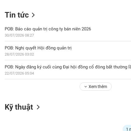
Tin tức
NGÀNH
POB: Báo cáo quản trị công ty bán niên 2026
30/07/2026 08:27
DOANH
POB: Nghị quyết Hội đồng quản trị
NGHIỆP
28/07/2026 03:02
POB: Ngày đăng ký cuối cùng Đại hội đồng cổ đông bất thường 
22/07/2026 05:04
CỔ
PHIẾU
Xem thêm
PHÁI
Kỹ thuật
SINH
TRÁI
1 