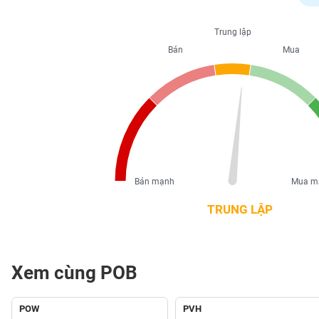
PHIẾU
Trung lập
Bán
Mua
CÔNG
CỤ
ĐẦU
TƯ
XUẤT
DỮ
Bán mạnh
Mua m
LIỆU
TRUNG LẬP
TIN
MỚI
Xem cùng POB
Ngành
(-)
POW
PVH