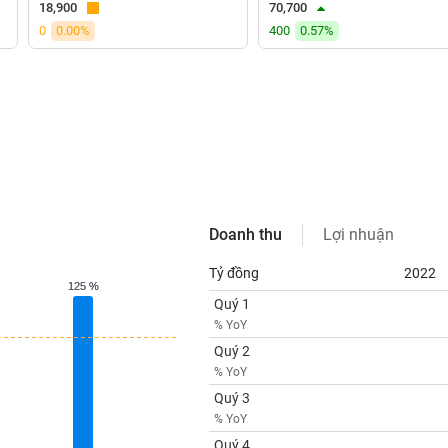
18,900
70,700
0
0.00%
400
0.57%
Doanh thu
Lợi nhuận
Tỷ đồng
2022
125 %
125 %
Quý 1
% YoY
Quý 2
% YoY
Quý 3
% YoY
Quý 4