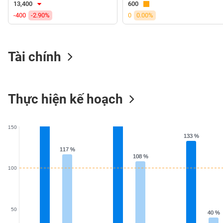
13,400
600
VS-
-400
-2.90%
0
0.00%
SECTOR
Tài chính
NĂNG
LƯỢNG
Thực hiện kế hoạch
150
133 %
133 %
NGUYÊN
VẬT
117 %
117 %
108 %
108 %
LIỆU
100
CÔNG
50
40 %
40 %
NGHIỆP