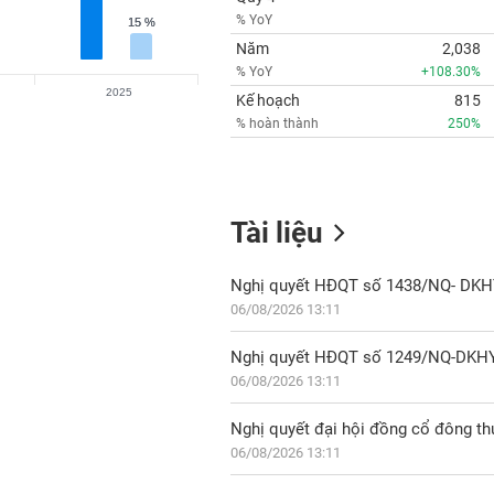
% YoY
15 %
15 %
Năm
2,038
% YoY
+108.30%
2025
Kế hoạch
815
% hoàn thành
250%
Tài liệu
06/08/2026 13:11
06/08/2026 13:11
Nghị quyết đại hội đồng cổ đông t
06/08/2026 13:11