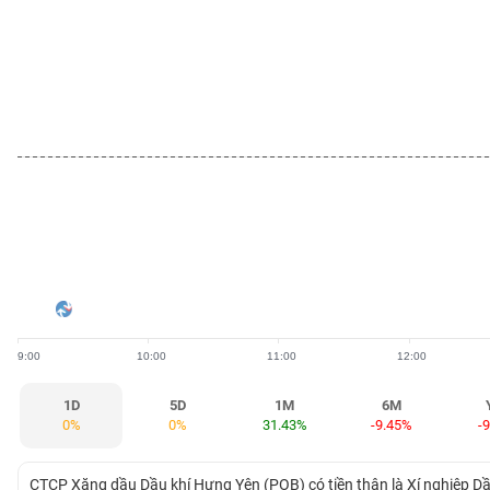
BẤT
ĐỘNG
SẢN
TÀI
CHÍNH
HÀNG
HÓA
9:00
10:00
11:00
12:00
KINH
TẾ
1D
5D
1M
6M
0%
0%
31.43%
-9.45%
-
THẾ
CTCP Xăng dầu Dầu khí Hưng Yên (POB) có tiền thân là Xí nghiệp Dầ