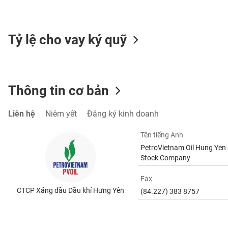
SÓC
SỨC
KHỎE
Tỷ lệ cho vay ký quỹ
TÀI
Thông tin cơ bản
CHÍNH
Liên hệ
Niêm yết
Đăng ký kinh doanh
Tên tiếng Anh
CÔNG
PetroVietnam Oil Hung Yen 
NGHỆ
Stock Company
THÔNG
TIN
Fax
CTCP Xăng dầu Dầu khí Hưng Yên
(84.227) 383 8757
DỊCH