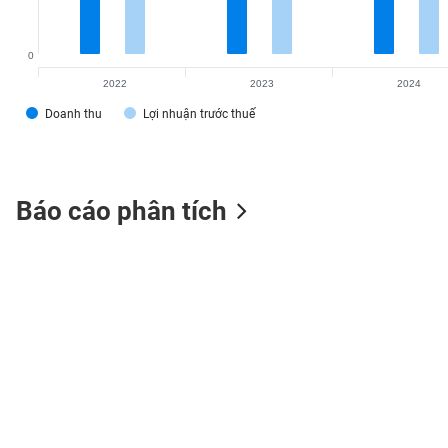
0
2022
2023
2024
TIÊU
DÙNG
Doanh thu
Lợi nhuận trước thuế
KHÔNG
THIẾT
YẾU
Báo cáo phân tích
TIÊU
DÙNG
THIẾT
YẾU
CHĂM