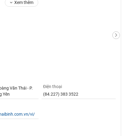
Xem thêm
Điện thoại
àng Văn Thái - P.
g Yên
(84.227) 383 3522
haibinh.com.vn/vi/