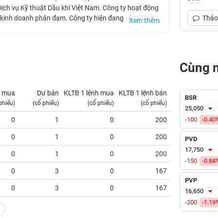
Dịch vụ Kỹ thuật Dầu khí Việt Nam. Công ty hoạt động
à kinh doanh phân đạm. Công ty hiện đang sở hữu 01
Thảo 
Xem thêm
ùng hệ thống 17 cửa hàng xăng dầu tại các huyện,
Cùng 
 mua
Dư bán
KLTB 1 lệnh mua
KLTB 1 lệnh bán
NN mua
BSR
phiếu)
(cổ phiếu)
(cổ phiếu)
(cổ phiếu)
(tỷ VNĐ)
25,050
0
1
0
200
-100
0.00
-0.40
0
1
0
200
0.00
PVD
17,750
0
1
0
200
0.00
-150
-0.84
0
3
0
167
0.00
PVP
0
3
0
167
0.00
16,650
-200
-1.19