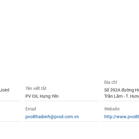
Địa chỉ
Tên viết tắt
Joint
Số 392A đường Ho
PV OIL Hưng Yên
Trần Lãm - T. Hưn
Email
Website
pvoilthaibinh@pvoil.com.vn
http://www.pvoilt