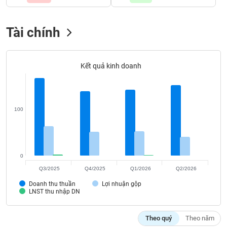
Tất cả
Cổ phiếu
Chỉ số
Chứng chỉ quỹ
Chứng q
Tài chính
Lãnh
đạo
(-)
Kết quả kinh doanh
Tất cả
Người nội bộ
Người liên quan
Cổ đông lớn
Tin
tức
(-)
100
Bài
viết
0
của
tác
Q3/2025
Q4/2025
Q1/2026
Q2/2026
giả
(-)
Doanh thu thuần
Lợi nhuận gộp
LNST thu nhập DN
Báo
Theo quý
Theo năm
cáo