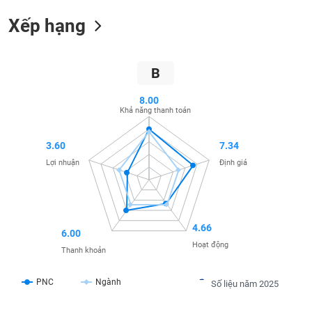
SÓC
SỨC
Xếp hạng
KHỎE
B
8.00
TÀI
Khả năng thanh toán
CHÍNH
3.60
7.34
Lợi nhuận
Định giá
CÔNG
NGHỆ
THÔNG
4.66
TIN
6.00
Hoạt động
Thanh khoản
PNC
Ngành
Số liệu năm 2025
DỊCH