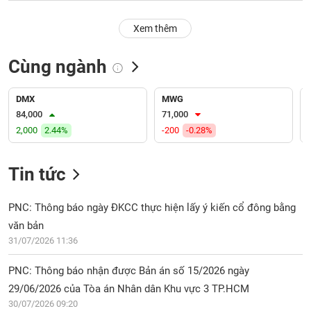
PHIẾU
Hủy
niêm
Xem thêm
yết
Theo
Cùng ngành
CÔNG
dõi
CỤ
đặc
ĐẦU
biệt
DMX
MWG
TƯ
84,000
71,000
Không
2,000
2.44%
-200
-0.28%
được
ký
XUẤT
quỹ
DỮ
Tin tức
LIỆU
Danh
mục
PNC: Thông báo ngày ĐKCC thực hiện lấy ý kiến cổ đông bằng
ETF
văn bản
TIN
31/07/2026 11:36
Cổ
MỚI
phiếu
PNC: Thông báo nhận được Bản án số 15/2026 ngày
chi
Ngành
tiết
29/06/2026 của Tòa án Nhân dân Khu vực 3 TP.HCM
(-)
30/07/2026 09:20