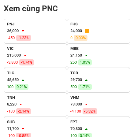
VỤ
Xem cùng PNC
TRUYỀN
THÔNG
PNJ
FHS
36,000
24,000
-450
-1.23%
0
0.00%
TIỆN
VIC
MBB
ÍCH
215,000
24,150
-3,800
-1.74%
250
1.05%
TLG
TCB
48,650
29,700
BẤT
100
0.21%
500
1.71%
ĐỘNG
SẢN
TNH
VHM
8,220
73,000
Mã
-180
-2.14%
-4,100
-5.32%
chứng
khoán
SHB
FPT
(-)
11,700
70,800
-100
-0.85%
100
0.14%