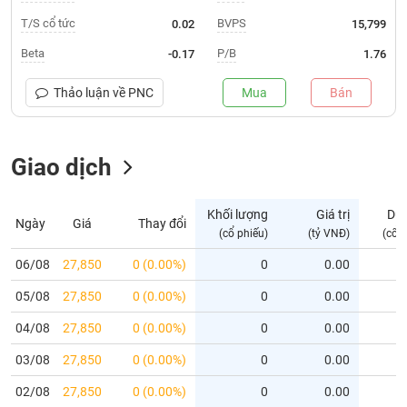
T/S cổ tức
BVPS
0.02
15,799
Trạng
thái
Beta
P/B
-0.17
1.76
NGÀNH
cổ
phiếu
Thảo luận về
PNC
Mua
Bán
Quy
DOANH
mô
NGHIỆP
Giao dịch
thị
trường
Niêm
Khối lượng
Giá trị
Dư
Ngày
Giá
Thay đổi
CỔ
yết
(cổ phiếu)
(tỷ VNĐ)
(cổ 
PHIẾU
Niêm
06/08
27,850
0 (0.00%)
0
0.00
yết
mới
05/08
27,850
0 (0.00%)
0
0.00
PHÁI
Niêm
SINH
04/08
27,850
0 (0.00%)
0
0.00
yết
03/08
27,850
0 (0.00%)
0
0.00
bổ
sung
TRÁI
02/08
27,850
0 (0.00%)
0
0.00