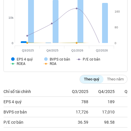
tài
chính
160
10k
80
0
0
Q3/2025
Q4/2025
Q1/2026
Q2/2026
EPS 4 quý
BVPS cơ bản
P/E cơ bản
ROEA
ROA
Theo quý
Theo năm
Chỉ số tài chính
Q3/2025
Q4/2025
Q1
EPS 4 quý
788
189
BVPS cơ bản
17,726
17,010
1
P/E cơ bản
36.59
98.58
1