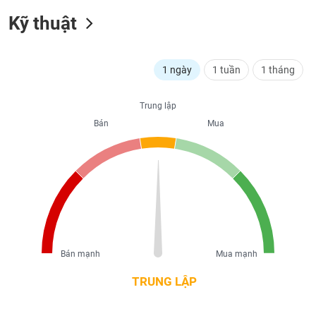
liệu
Kỹ thuật
Tâm
lý
TIÊU
thị
1 ngày
1 tuần
1 tháng
DÙNG
trường
KHÔNG
THIẾT
Trung lập
YẾU
Bán
Mua
TIÊU
DÙNG
THIẾT
YẾU
Bán mạnh
Mua mạnh
TRUNG LẬP
CHĂM