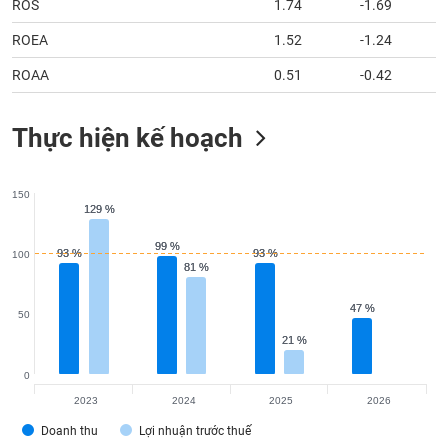
ROS
1.74
-1.69
ROEA
1.52
-1.24
ROAA
0.51
-0.42
Thực hiện kế hoạch
150
129 %
129 %
99 %
99 %
93 %
93 %
93 %
93 %
100
81 %
81 %
47 %
47 %
50
21 %
21 %
0
2023
2024
2025
2026
Doanh thu
Lợi nhuận trước thuế