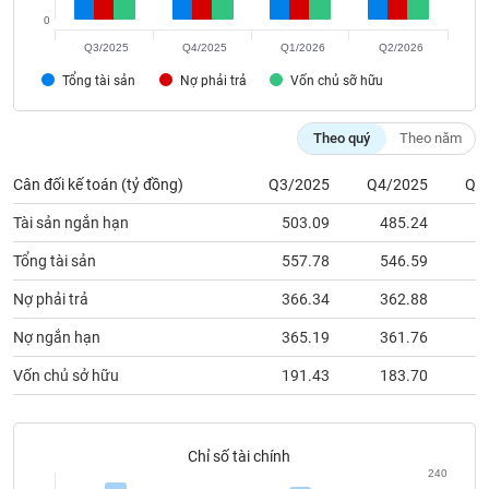
chính
0
Q3/2025
Q4/2025
Q1/2026
Q2/2026
Tổng tài sản
Nợ phải trả
Vốn chủ sỡ hữu
Công
cụ
Theo quý
Theo năm
đầu
tư
Cân đối kế toán (tỷ đồng)
Q3/2025
Q4/2025
Q1
Tài sản ngắn hạn
503.09
485.24
4
Tổng tài sản
557.78
546.59
5
Truyền
Nợ phải trả
366.34
362.88
3
thông
tài
Nợ ngắn hạn
365.19
361.76
3
chính
Vốn chủ sở hữu
191.43
183.70
1
Dữ
Chỉ số tài chính
liệu
240