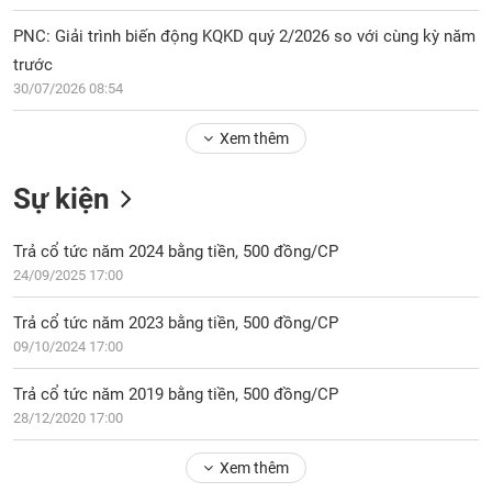
Tổng
VS-
quan
SECTOR
PNC: Giải trình biến động KQKD quý 2/2026 so với cùng kỳ năm
Giao
trước
dịch
30/07/2026 08:54
Tài
Xem thêm
chính
NĂNG
Phân
LƯỢNG
Sự kiện
tích
kỹ
thuật
Trả cổ tức năm 2024 bằng tiền, 500 đồng/CP
24/09/2025 17:00
Hồ
NGUYÊN
sơ
VẬT
Trả cổ tức năm 2023 bằng tiền, 500 đồng/CP
doanh
LIỆU
09/10/2024 17:00
nghiệp
Tin
Trả cổ tức năm 2019 bằng tiền, 500 đồng/CP
tức
28/12/2020 17:00
sự
CÔNG
kiện
Xem thêm
NGHIỆP
Tài