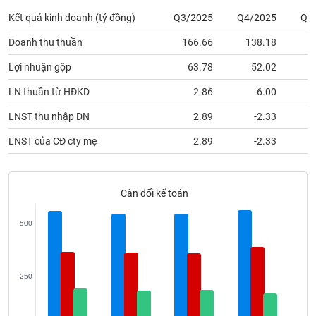
phân
Kết quả kinh doanh (tỷ đồng)
Q3/2025
Q4/2025
Q1
tích
(-)
Doanh thu thuần
166.66
138.18
1
Lợi nhuận gộp
63.78
52.02
Thuật
ngữ
LN thuần từ HĐKD
2.86
-6.00
(-)
LNST thu nhập DN
2.89
-2.33
Dịch
LNST của CĐ cty mẹ
2.89
-2.33
vụ
(-)
Cân đối kế toán
Đào
tạo
500
250
Sách
tài