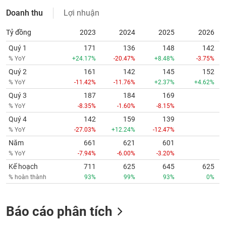
Doanh thu
Lợi nhuận
Tỷ đồng
2023
2024
2025
2026
Quý 1
171
136
148
142
% YoY
+24.17%
-20.47%
+8.48%
-3.75%
Quý 2
161
142
145
152
% YoY
-11.42%
-11.76%
+2.37%
+4.62%
Quý 3
187
184
169
% YoY
-8.35%
-1.60%
-8.15%
Quý 4
142
159
139
% YoY
-27.03%
+12.24%
-12.47%
Năm
661
621
601
% YoY
-7.94%
-6.00%
-3.20%
Kế hoạch
711
625
645
625
% hoàn thành
93%
99%
93%
0%
Báo cáo phân tích