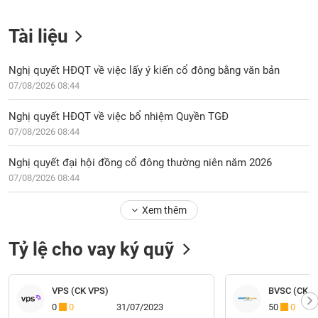
Tài liệu
Nghị quyết HĐQT về việc lấy ý kiến cổ đông bằng văn bản
07/08/2026 08:44
Nghị quyết HĐQT về việc bổ nhiệm Quyền TGĐ
07/08/2026 08:44
Nghị quyết đại hội đồng cổ đông thường niên năm 2026
07/08/2026 08:44
Xem thêm
Tỷ lệ cho vay ký quỹ
VPS (CK VPS)
BVSC (CK Bả
0
0
31/07/2023
50
0