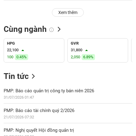
PHIẾU
Hủy
niêm
Xem thêm
yết
Theo
Cùng ngành
CÔNG
dõi
CỤ
đặc
ĐẦU
biệt
HPG
GVR
TƯ
22,100
31,800
Không
100
0.45%
2,050
6.89%
được
ký
XUẤT
quỹ
DỮ
Tin tức
LIỆU
Danh
mục
PMP: Báo cáo quản trị công ty bán niên 2026
ETF
31/07/2026 01:47
TIN
Cổ
MỚI
PMP: Báo cáo tài chính quý 2/2026
phiếu
21/07/2026 07:32
chi
Ngành
tiết
(-)
PMP: Nghị quyết Hội đồng quản trị