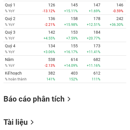
Quý 1
126
145
147
146
% YoY
-13.12%
+15.11%
+1.69%
-0.59%
Quý 2
136
158
178
242
% YoY
-2.21%
+15.98%
+12.51%
+36.30%
Quý 3
142
153
184
% YoY
+4.55%
+7.59%
+20.77%
Quý 4
134
155
173
% YoY
+3.06%
+16.17%
+11.41%
Năm
538
614
682
% YoY
-2.13%
+14.09%
+11.16%
Kế hoạch
382
403
612
% hoàn thành
141%
152%
111%
Báo cáo phân tích
Tài liệu