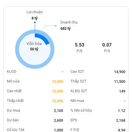
Giá
tích
Đặt
Lợi nhuận
Biểu
lệnh
8 tỷ
đồ
ĐÔNG
Doanh thu
Nước
tài
DƯƠNG
682 tỷ
ngoài
chính
Tự
Vốn hóa
5.53
0.07
TÀI
doanh
50 tỷ
P/E
P/S
CHÍNH
Ảnh
CÁ
hưởng
NHÂN
chỉ
KLGD
Cao 52T
-
14,900
số
Mở cửa
Thấp 52T
12,000
11,500
Biến
PHÂN
động
Cao nhất
KLBQ 52T
12,000
149
TÍCH
cổ
VIETSTOCKFINANCE
Thấp nhất
NN mua
12,000
-
phiếu
Dư mua
% NN sở hữu
2,100
1.12
Giao
dịch
Dư bán
EPS
2,600
2,168
VĨ
nội
Cổ tức TM
F P/E
1,000
4.94
MÔ
bộ