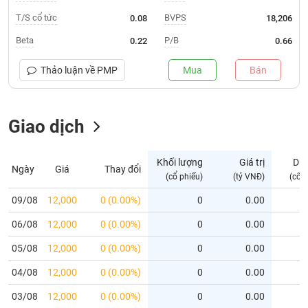
T/S cổ tức
BVPS
0.08
18,206
Trạng
thái
Beta
P/B
0.22
0.66
NGÀNH
cổ
phiếu
Thảo luận về
PMP
Mua
Bán
Quy
DOANH
mô
NGHIỆP
Giao dịch
thị
trường
Niêm
Khối lượng
Giá trị
Dư
Ngày
Giá
Thay đổi
CỔ
yết
(cổ phiếu)
(tỷ VNĐ)
(cổ 
PHIẾU
Niêm
09/08
12,000
0 (0.00%)
0
0.00
yết
mới
06/08
12,000
0 (0.00%)
0
0.00
PHÁI
Niêm
SINH
05/08
12,000
0 (0.00%)
0
0.00
yết
04/08
12,000
0 (0.00%)
0
0.00
bổ
sung
TRÁI
03/08
12,000
0 (0.00%)
0
0.00