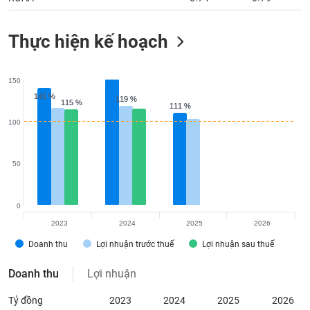
Thực hiện kế hoạch
150
141 %
141 %
119 %
119 %
115 %
115 %
111 %
111 %
100
50
0
2023
2024
2025
2026
Doanh thu
Lợi nhuận trước thuế
Lợi nhuận sau thuế
Doanh thu
Lợi nhuận
Tỷ đồng
2023
2024
2025
2026