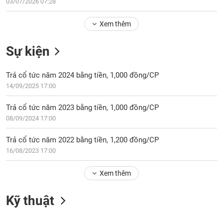
Tổng
03/07/2026 07:28
VS-
quan
SECTOR
Xem thêm
Giao
dịch
Sự kiện
Tài
chính
NĂNG
Trả cổ tức năm 2024 bằng tiền, 1,000 đồng/CP
Phân
LƯỢNG
14/09/2025 17:00
tích
kỹ
Trả cổ tức năm 2023 bằng tiền, 1,000 đồng/CP
thuật
08/09/2024 17:00
Hồ
NGUYÊN
sơ
Trả cổ tức năm 2022 bằng tiền, 1,200 đồng/CP
VẬT
doanh
16/08/2023 17:00
LIỆU
nghiệp
Xem thêm
Tin
tức
sự
Kỹ thuật
CÔNG
kiện
NGHIỆP
Tài