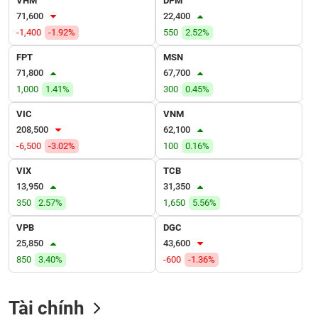
VHM
DPM
VỤ
71,600
22,400
TRUYỀN
-1,400
-1.92%
550
2.52%
THÔNG
FPT
MSN
71,800
67,700
1,000
1.41%
300
0.45%
TIỆN
VIC
VNM
ÍCH
208,500
62,100
-6,500
-3.02%
100
0.16%
VIX
TCB
13,950
31,350
BẤT
350
2.57%
1,650
5.56%
ĐỘNG
SẢN
VPB
DGC
25,850
43,600
Mã
850
3.40%
-600
-1.36%
chứng
khoán
(-)
Tài chính