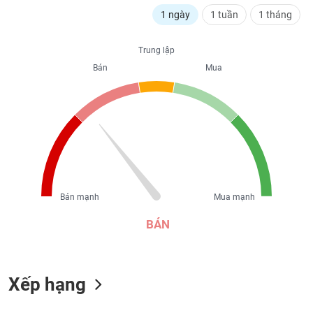
liệu
1 ngày
1 tuần
1 tháng
Tâm
Trung lập
lý
TIÊU
thị
Bán
Mua
DÙNG
trường
KHÔNG
THIẾT
YẾU
TIÊU
Bán mạnh
Mua mạnh
DÙNG
THIẾT
BÁN
YẾU
Xếp hạng
CHĂM