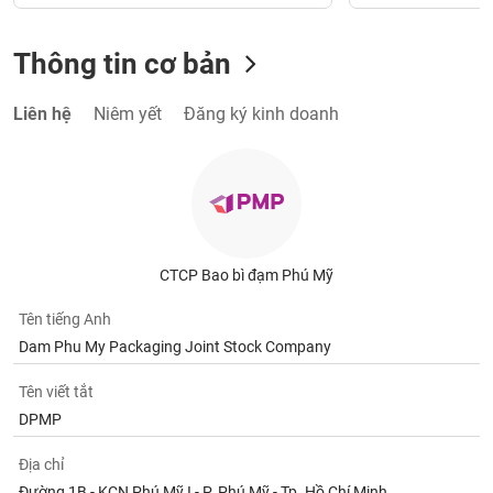
Thông tin cơ bản
Liên hệ
Niêm yết
Đăng ký kinh doanh
CTCP Bao bì đạm Phú Mỹ
Tên tiếng Anh
Dam Phu My Packaging Joint Stock Company
Tên viết tắt
DPMP
Địa chỉ
Đường 1B - KCN Phú Mỹ I - P. Phú Mỹ - Tp. Hồ Chí Minh