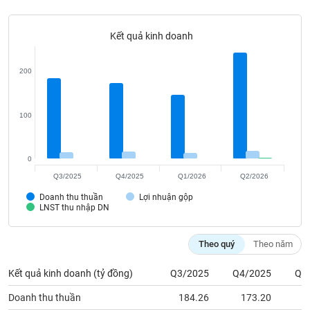
Tất cả
Cổ phiếu
Chỉ số
Chứng chỉ quỹ
Chứng q
Kết quả kinh doanh
Lãnh
đạo
(-)
200
Tất cả
Người nội bộ
Người liên quan
Cổ đông lớn
100
Tin
tức
(-)
0
Q3/2025
Q4/2025
Q1/2026
Q2/2026
Bài
Doanh thu thuần
Lợi nhuận gộp
viết
LNST thu nhập DN
của
tác
giả
Theo quý
Theo năm
(-)
Kết quả kinh doanh (tỷ đồng)
Q3/2025
Q4/2025
Q1
Báo
Doanh thu thuần
184.26
173.20
1
cáo