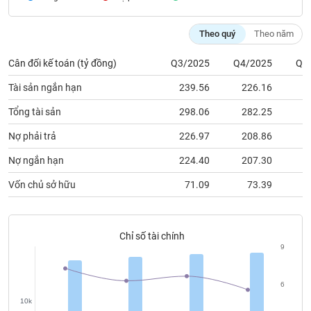
chính
Theo quý
Theo năm
Cân đối kế toán (tỷ đồng)
Q3/2025
Q4/2025
Q1
Công
cụ
Tài sản ngắn hạn
239.56
226.16
2
đầu
tư
Tổng tài sản
298.06
282.25
3
Nợ phải trả
226.97
208.86
2
Nợ ngắn hạn
224.40
207.30
2
Truyền
Vốn chủ sở hữu
71.09
73.39
thông
tài
chính
Chỉ số tài chính
9
Dữ
6
liệu
10k