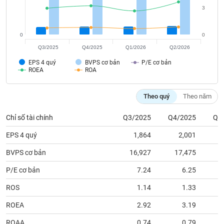
tài
3
chính
0
0
Q3/2025
Q4/2025
Q1/2026
Q2/2026
EPS 4 quý
BVPS cơ bản
P/E cơ bản
ROEA
ROA
Theo quý
Theo năm
Chỉ số tài chính
Q3/2025
Q4/2025
Q1
EPS 4 quý
1,864
2,001
BVPS cơ bản
16,927
17,475
1
P/E cơ bản
7.24
6.25
ROS
1.14
1.33
ROEA
2.92
3.19
ROAA
0.74
0.79