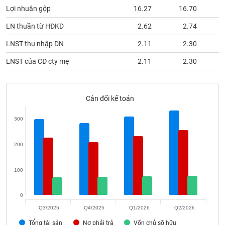
phân
Lợi nhuận gộp
16.27
16.70
tích
(-)
LN thuần từ HĐKD
2.62
2.74
LNST thu nhập DN
2.11
2.30
Thuật
ngữ
LNST của CĐ cty mẹ
2.11
2.30
(-)
Cân đối kế toán
Dịch
vụ
(-)
300
200
Đào
tạo
100
0
Sách
Q3/2025
Q4/2025
Q1/2026
Q2/2026
tài
Tổng tài sản
Nợ phải trả
Vốn chủ sỡ hữu