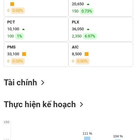
VỤ
20,650
TRUYỀN
0
0.00%
150
0.73%
THÔNG
PCT
PLX
10,100
36,050
100
1%
2,350
6.97%
TIỆN
PMS
AIC
ÍCH
33,100
8,500
0
0.00%
0
0.00%
Tài chính
BẤT
ĐỘNG
SẢN
Thực hiện kế hoạch
Mã
chứng
150
khoán
(-)
111 %
111 %
104 %
104 %