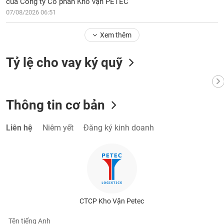
của Công ty Cổ phần Kho vận PETEC
chính
07/08/2026 06:51
Xem thêm
Công
Tỷ lệ cho vay ký quỹ
cụ
đầu
tư
Thông tin cơ bản
Liên hệ
Niêm yết
Đăng ký kinh doanh
Truyền
thông
tài
chính
CTCP Kho Vận Petec
Dữ
liệu
Tên tiếng Anh