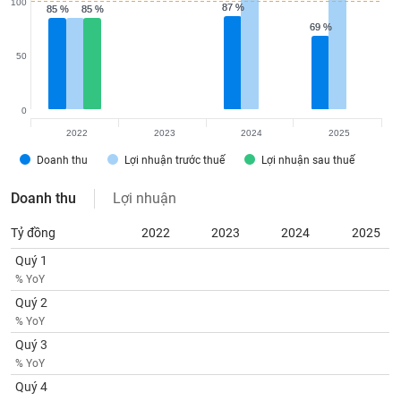
100
Tất cả
Cổ phiếu
Chỉ số
Chứng chỉ quỹ
Chứng q
87 %
87 %
85 %
85 %
85 %
85 %
69 %
69 %
Lãnh
50
đạo
(-)
0
Tất cả
Người nội bộ
Người liên quan
Cổ đông lớn
2022
2023
2024
2025
Doanh thu
Lợi nhuận trước thuế
Lợi nhuận sau thuế
Tin
tức
(-)
Doanh thu
Lợi nhuận
Tỷ đồng
2022
2023
2024
2025
Bài
Quý 1
viết
của
% YoY
tác
Quý 2
giả
% YoY
(-)
Quý 3
% YoY
Báo
Quý 4
cáo