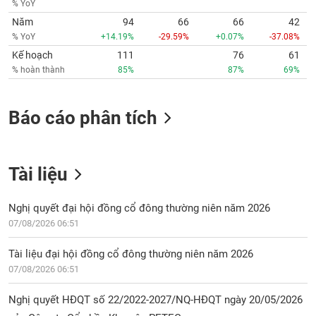
% YoY
phân
tích
Năm
94
66
66
42
(-)
% YoY
+14.19%
-29.59%
+0.07%
-37.08%
Kế hoạch
111
76
61
% hoàn thành
85%
87%
69%
Thuật
ngữ
(-)
Báo cáo phân tích
Dịch
vụ
(-)
Tài liệu
Nghị quyết đại hội đồng cổ đông thường niên năm 2026
Đào
tạo
07/08/2026 06:51
Tài liệu đại hội đồng cổ đông thường niên năm 2026
07/08/2026 06:51
Sách
Nghị quyết HĐQT số 22/2022-2027/NQ-HĐQT ngày 20/05/2026
tài