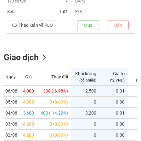
T/S cổ tức
BVPS
-
Trạng
Beta
P/B
1.02
-
thái
NGÀNH
cổ
Thảo luận về
PLO
Mua
Bán
phiếu
Quy
DOANH
mô
Giao dịch
NGHIỆP
thị
trường
Niêm
Khối lượng
Giá trị
D
Ngày
Giá
Thay đổi
CỔ
yết
(cổ phiếu)
(tỷ VNĐ)
(c
PHIẾU
Niêm
06/08
4,000
-300 (-6.98%)
2,500
0.01
yết
05/08
4,300
0 (0.00%)
0
0.00
mới
PHÁI
Niêm
SINH
04/08
3,600
-600 (-14.29%)
3,200
0.01
yết
03/08
4,200
0 (0.00%)
0
0.00
bổ
sung
TRÁI
02/08
4,200
0 (0.00%)
0
0.00