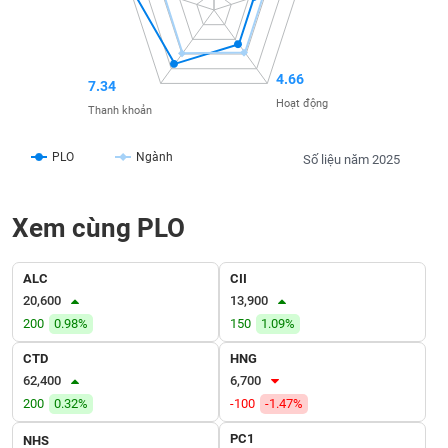
SÓC
SỨC
KHỎE
4.66
7.34
Hoạt động
Thanh khoản
TÀI
PLO
Ngành
Số liệu năm 2025
CHÍNH
Xem cùng PLO
CÔNG
ALC
CII
NGHỆ
20,600
13,900
THÔNG
200
0.98%
150
1.09%
TIN
CTD
HNG
62,400
6,700
200
0.32%
-100
-1.47%
DỊCH
PC1
NHS