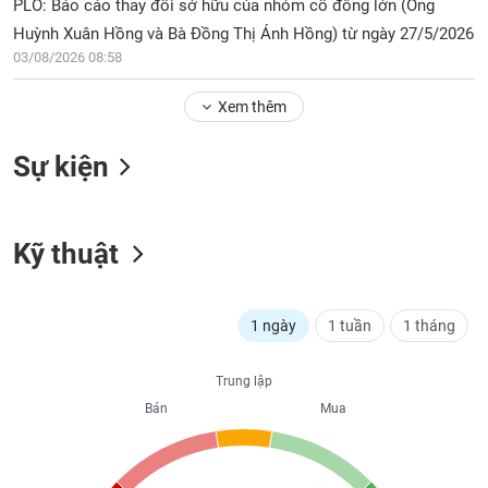
Tổng
PLO: Báo cáo thay đổi sở hữu của nhóm cổ đông lớn (Ông
VS-
quan
SECTOR
Huỳnh Xuân Hồng và Bà Đồng Thị Ánh Hồng) từ ngày 27/5/2026
03/08/2026 08:58
Giao
dịch
Xem thêm
Tài
chính
NĂNG
Sự kiện
Phân
LƯỢNG
tích
kỹ
thuật
Kỹ thuật
Hồ
NGUYÊN
sơ
VẬT
doanh
1 ngày
1 tuần
1 tháng
LIỆU
nghiệp
Tin
Trung lập
tức
Bán
Mua
sự
CÔNG
kiện
NGHIỆP
Tài