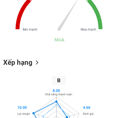
liệu
Tâm
lý
TIÊU
thị
DÙNG
Bán mạnh
Mua mạnh
trường
KHÔNG
THIẾT
MUA
YẾU
Xếp hạng
TIÊU
DÙNG
B
THIẾT
YẾU
8.00
Khả năng thanh toán
10.00
4.66
CHĂM
Lợi nhuận
Định giá