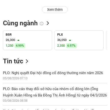
PHIẾU
Hủy
niêm
Xem thêm
yết
Theo
Cùng ngành
CÔNG
dõi
CỤ
đặc
ĐẦU
biệt
BSR
PLX
TƯ
26,300
36,050
Không
1,250
4.99%
2,350
6.97%
được
ký
XUẤT
quỹ
Tin tức
DỮ
LIỆU
Danh
mục
PLO: Nghị quyết Đại hội đồng cổ đông thường niên năm 2026
ETF
05/08/2026 07:13
TIN
Cổ
MỚI
PLO: Báo cáo thay đổi sở hữu của nhóm cổ đông lớn (Ông
phiếu
Huỳnh Xuân Hồng và Bà Đồng Thị Ánh Hồng) từ ngày 04/3/2026
chi
Ngành
03/08/2026 08:58
tiết
(-)