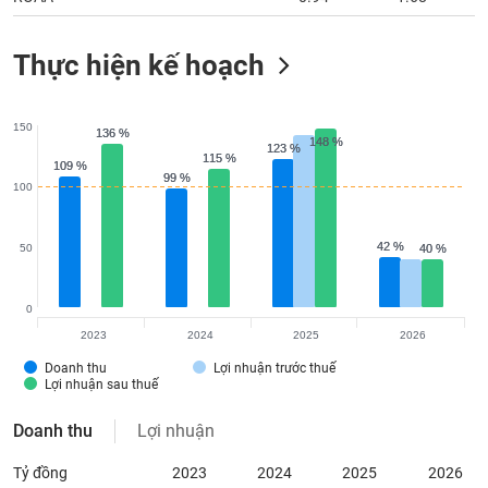
Thực hiện kế hoạch
150
136 %
136 %
148 %
148 %
123 %
123 %
115 %
115 %
109 %
109 %
99 %
99 %
100
42 %
42 %
50
40 %
40 %
0
2023
2024
2025
2026
Doanh thu
Lợi nhuận trước thuế
Lợi nhuận sau thuế
Doanh thu
Lợi nhuận
Tỷ đồng
2023
2024
2025
2026