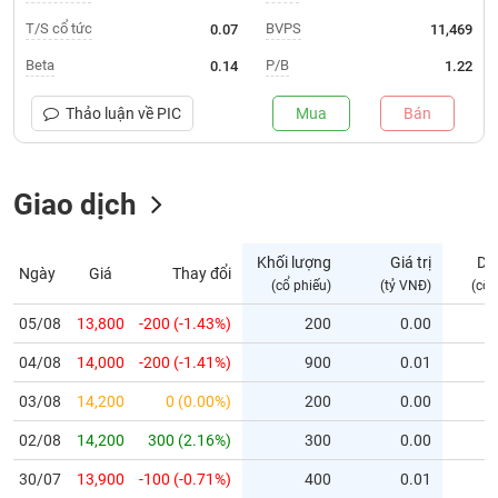
T/S cổ tức
BVPS
0.07
11,469
Trạng
thái
Beta
P/B
0.14
1.22
NGÀNH
cổ
phiếu
Thảo luận về
PIC
Mua
Bán
Quy
DOANH
mô
NGHIỆP
Giao dịch
thị
trường
Niêm
Khối lượng
Giá trị
Dư
Ngày
Giá
Thay đổi
CỔ
yết
(cổ phiếu)
(tỷ VNĐ)
(cổ 
PHIẾU
Niêm
05/08
13,800
-200 (-1.43%)
200
0.00
yết
mới
04/08
14,000
-200 (-1.41%)
900
0.01
PHÁI
Niêm
SINH
03/08
14,200
0 (0.00%)
200
0.00
yết
02/08
14,200
300 (2.16%)
300
0.00
bổ
sung
TRÁI
30/07
13,900
-100 (-0.71%)
400
0.01