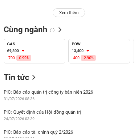
PHIẾU
Hủy
niêm
Xem thêm
yết
Theo
Cùng ngành
CÔNG
dõi
CỤ
đặc
ĐẦU
biệt
GAS
POW
TƯ
69,800
13,400
Không
-700
-0.99%
-400
-2.90%
được
ký
XUẤT
quỹ
DỮ
Tin tức
LIỆU
Danh
mục
PIC: Báo cáo quản trị công ty bán niên 2026
ETF
31/07/2026 08:36
TIN
Cổ
MỚI
PIC: Quyết định của Hội đồng quản trị
phiếu
24/07/2026 03:39
chi
Ngành
tiết
(-)
PIC: Báo cáo tài chính quý 2/2026