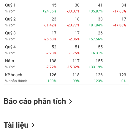
Quý 1
45
30
41
34
% YoY
+24.86%
-33.07%
+35.87%
-17.65%
Quý 2
23
18
33
17
% YoY
-31.42%
-20.77%
+81.94%
-47.88%
Quý 3
17
17
26
% YoY
-25.53%
-2.36%
+57.56%
Quý 4
52
51
55
% YoY
-7.28%
-1.75%
+6.31%
Năm
138
117
155
% YoY
-7.72%
-15.32%
+33.19%
Kế hoạch
126
118
126
123
% hoàn thành
109%
99%
123%
0%
Báo cáo phân tích
Tài liệu