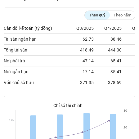
chính
Theo quý
Theo năm
Cân đối kế toán (tỷ đồng)
Q3/2025
Q4/2025
Q1
Công
cụ
Tài sản ngắn hạn
62.73
88.46
đầu
tư
Tổng tài sản
418.49
444.00
4
Nợ phải trả
47.14
65.41
Nợ ngắn hạn
17.14
35.41
Truyền
Vốn chủ sở hữu
371.35
378.59
3
thông
tài
chính
Chỉ số tài chính
30
10k
Dữ
20
liệu