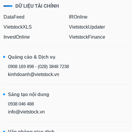
DỮ LIỆU TÀI CHÍNH
DataFeed
IROnline
VietstockXLS
VietstockUpdater
InvestOnline
VietstockFinance
Quảng cáo & Dịch vụ
0908 169 898 - (028) 3848 7238
kinhdoanh@vietstock.vn
Sáng tạo nội dung
0938 046 488
info@vietstock.vn
Văn phòng giao dịch