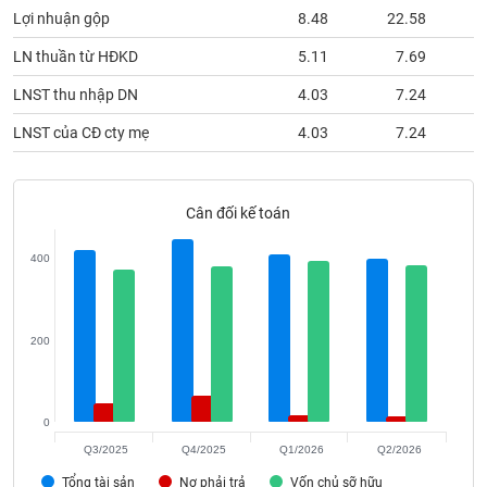
phân
Lợi nhuận gộp
8.48
22.58
tích
(-)
LN thuần từ HĐKD
5.11
7.69
LNST thu nhập DN
4.03
7.24
Thuật
ngữ
LNST của CĐ cty mẹ
4.03
7.24
(-)
Cân đối kế toán
Dịch
vụ
(-)
400
Đào
tạo
200
0
Sách
Q3/2025
Q4/2025
Q1/2026
Q2/2026
tài
Tổng tài sản
Nợ phải trả
Vốn chủ sỡ hữu