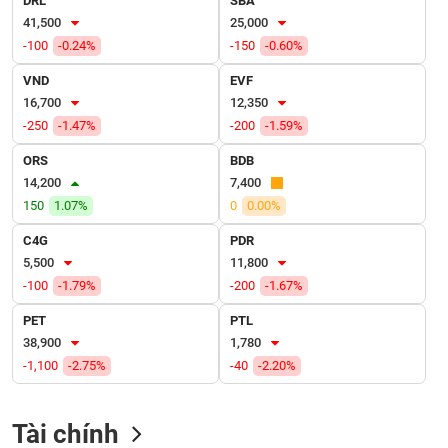
DRL
SBA
VỤ
41,500
25,000
TRUYỀN
-100
-0.24%
-150
-0.60%
THÔNG
VND
EVF
16,700
12,350
-250
-1.47%
-200
-1.59%
TIỆN
ORS
BDB
ÍCH
14,200
7,400
150
1.07%
0
0.00%
C4G
PDR
5,500
11,800
BẤT
-100
-1.79%
-200
-1.67%
ĐỘNG
SẢN
PET
PTL
38,900
1,780
Mã
-1,100
-2.75%
-40
-2.20%
chứng
khoán
(-)
Tài chính