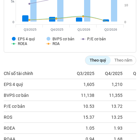
tài
5k
10
chính
0
0
Q3/2025
Q4/2025
Q1/2026
Q2/2026
EPS 4 quý
BVPS cơ bản
P/E cơ bản
ROEA
ROA
Theo quý
Theo năm
Chỉ số tài chính
Q3/2025
Q4/2025
Q1
EPS 4 quý
1,605
1,210
BVPS cơ bản
11,138
11,355
1
P/E cơ bản
10.53
13.72
ROS
15.37
13.25
ROEA
1.05
1.93
ROAA
0.94
1.68