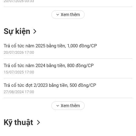
Tổng
20/07/2026 03:33
VS-
quan
SECTOR
Xem thêm
Giao
dịch
Sự kiện
Tài
chính
NĂNG
Trả cổ tức năm 2025 bằng tiền, 1,000 đồng/CP
Phân
LƯỢNG
20/07/2026 17:00
tích
kỹ
Trả cổ tức năm 2024 bằng tiền, 800 đồng/CP
thuật
15/07/2025 17:00
Hồ
NGUYÊN
sơ
Trả cổ tức đợt 2/2023 bằng tiền, 500 đồng/CP
VẬT
doanh
27/08/2024 17:00
LIỆU
nghiệp
Xem thêm
Tin
tức
sự
Kỹ thuật
CÔNG
kiện
NGHIỆP
Tài