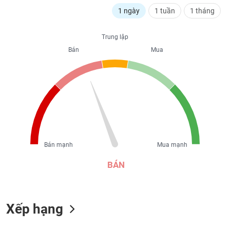
liệu
1 ngày
1 tuần
1 tháng
Tâm
Trung lập
lý
TIÊU
thị
Bán
Mua
DÙNG
trường
KHÔNG
THIẾT
YẾU
TIÊU
Bán mạnh
Mua mạnh
DÙNG
THIẾT
BÁN
YẾU
Xếp hạng
CHĂM