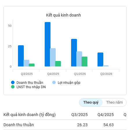
Tất cả
Cổ phiếu
Chỉ số
Chứng chỉ quỹ
Chứng q
Kết quả kinh doanh
Lãnh
đạo
(-)
50
Tất cả
Người nội bộ
Người liên quan
Cổ đông lớn
25
Tin
tức
(-)
0
Q3/2025
Q4/2025
Q1/2026
Q2/2026
Bài
Doanh thu thuần
Lợi nhuận gộp
viết
LNST thu nhập DN
của
tác
giả
Theo quý
Theo năm
(-)
Kết quả kinh doanh (tỷ đồng)
Q3/2025
Q4/2025
Q1
Báo
Doanh thu thuần
26.23
54.63
cáo