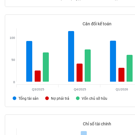
Cân đối kế toán
TIÊU
DÙNG
100
KHÔNG
THIẾT
YẾU
50
0
TIÊU
DÙNG
Q3/2025
Q4/2025
Q1/2026
THIẾT
Tổng tài sản
Nợ phải trả
Vốn chủ sỡ hữu
YẾU
Chỉ số tài chính
CHĂM