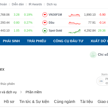
khoán
Diễn đàn
IR Awards
Dịch vụ
,768.06
3.28
0.19%
VN30F1M
1,890.10
-5.90
293.44
0.80
0.27%
Dầu
77.91
-0.14
o
Tin tức
Báo cáo phân tích
Thuật ngữ
Dịch vụ
443.10
1.05
0.24%
Spot Gold
4,292.84
29.36
PHÁI SINH
TRÁI PHIẾU
CÔNG CỤ ĐẦU TƯ
XUẤT DỮ 
Chỉ số PMI
mex
Xem 
P
 thúc phiên
và dịch vụ
Phần mềm
Hồ sơ
Tin tức & Sự kiện
Cùng ngành
Tài liệu
Giao 