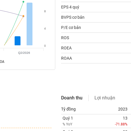
EPS 4 quý
8
BVPS cơ bản
P/E cơ bản
4
ROS
0
ROEA
Q2/2026
ROAA
ROA
Doanh thu
Lợi nhuận
Tỷ đồng
2023
Quý 1
13
% YoY
-71.88%