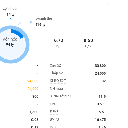
Lợi nhuận
14 tỷ
Doanh thu
176 tỷ
Vốn hóa
6.72
0.53
94 tỷ
P/E
P/S
Cao 52T
-
30,800
Thấp 52T
-
24,000
KLBQ 52T
24,000
132
NN mua
24,000
-
% NN sở hữu
300
11.5
EPS
-
3,571
F P/E
1,800
5.51
BVPS
0.08
16,475
P/B
0.12
1.46