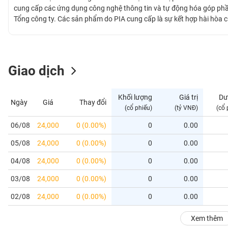
GIỚI
cung cấp các ứng dụng công nghệ thông tin và tự động hóa góp phầ
Tổng công ty. Các sản phẩm do PIA cung cấp là sự kết hợp hài hòa củ
kinh nghiệm quản lý. Một số sản phẩm nổi bật như: Hệ thống các 
ĐÔNG
DƯƠNG
Giao dịch
TÀI
CHÍNH
Khối lượng
Giá trị
Dư
Ngày
Giá
Thay đổi
CÁ
(cổ phiếu)
(tỷ VNĐ)
(cổ 
NHÂN
06/08
24,000
0 (0.00%)
0
0.00
05/08
24,000
0 (0.00%)
0
0.00
PHÂN
TÍCH
04/08
24,000
0 (0.00%)
0
0.00
VIETSTOCKFINANCE
03/08
24,000
0 (0.00%)
0
0.00
02/08
24,000
0 (0.00%)
0
0.00
VĨ
Xem thêm
MÔ