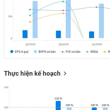
SÓC
SỨC
KHỎE
10k
TÀI
0
CHÍNH
Q3/2025
Q4/2025
Q1/2026
EPS 4 quý
BVPS cơ bản
P/E cơ bản
ROEA
CÔNG
Thực hiện kế hoạch
NGHỆ
THÔNG
TIN
150
116 %
116 %
100 %
100 %
100 %
100 %
100 %
100 %
100
DỊCH