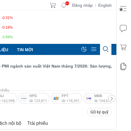
9+
Đăng nhập
English
|
-0.31%
-0.18%
0.69%
LIỆU
TIN MỚI
 ngành sản xuất Việt Nam tháng 7/2026: Sản lượng, số lượng đơn 
nhiều
NJ
HPG
FPT
MBB
V
162,998
123,811
118,391
104,672
GD ký quỹ
dịch nội bộ
Trái phiếu