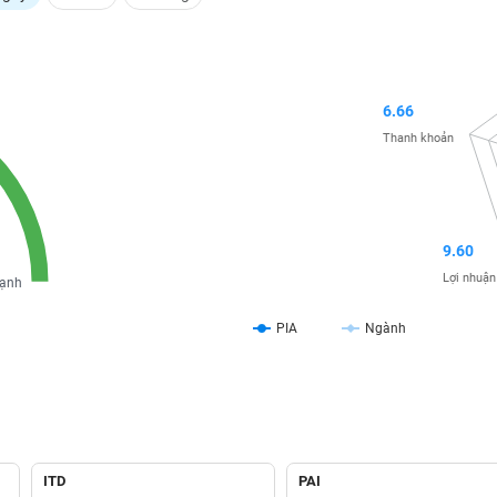
6.66
Thanh khoản
9.60
Lợi nhuận
ạnh
PIA
Ngành
ITD
PAI