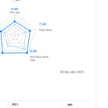
6.66
Định giá
7.34
Hoạt động
9.50
Khả năng thanh
toán
Số liệu năm 2025
PC1
PFI