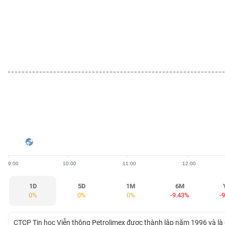
BẤT
ĐỘNG
SẢN
TÀI
CHÍNH
HÀNG
HÓA
9:00
10:00
11:00
12:00
KINH
TẾ
1D
5D
1M
6M
0%
0%
0%
-9.43%
-
THẾ
CTCP Tin học Viễn thông Petrolimex được thành lập năm 1996 và là