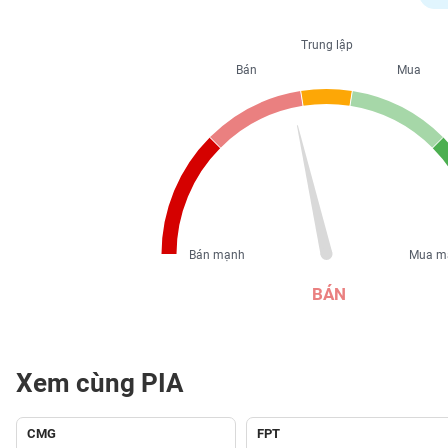
PHIẾU
Trung lập
Bán
Mua
CÔNG
CỤ
ĐẦU
TƯ
XUẤT
DỮ
Bán mạnh
Mua m
LIỆU
BÁN
TIN
MỚI
Xem cùng PIA
Ngành
(-)
CMG
FPT