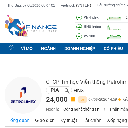
(
)
Đấu trường chứng 
Thứ Sáu, 07/08/2026
08:07:02
Vietstock
VN
|
EN
VN-Index
1
HNX-Index
Tất cả
Tính năng
Ngành
Mã chứng khoán
Lãnh đạ
VS 100
Tính
năng
VĨ MÔ
NGÀNH
DOANH NGHIỆP
CỔ PHIẾU
(-)
VIETSTOCK
CTCP Tin học Viễn thông Petroli
PIA
CHỨNG
HNX
KHOÁN
24,000
%
07/08/2026 14:59
Kết
Ngành:
Công nghệ thông tin
Phần mềm 
DOANH
Tổng quan
Giao dịch
Kỹ thuật
Tài chính
Xếp hạng
NGHIỆP