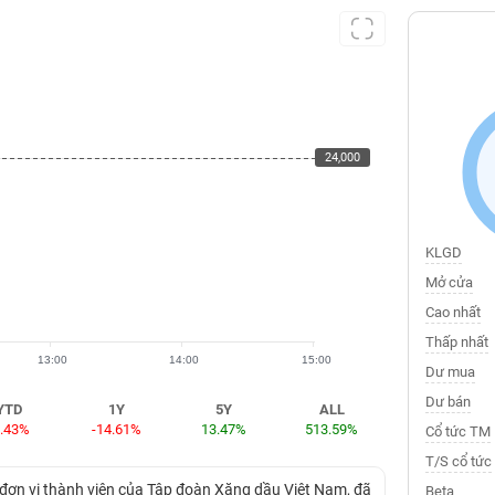
24,000
24,000
KLGD
Mở cửa
Cao nhất
Thấp nhất
13:00
14:00
15:00
Dư mua
Dư bán
YTD
1Y
5Y
ALL
9.43%
-14.61%
13.47%
513.59%
Cổ tức TM
T/S cổ tức
 đơn vị thành viên của Tập đoàn Xăng dầu Việt Nam, đã
Beta