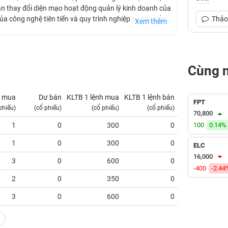
n thay đổi diện mạo hoạt động quản lý kinh doanh của
a công nghệ tiên tiến và quy trình nghiệp vụ căn bản,
Thảo 
Xem thêm
phần mềm PIS, PBM, EGAS.
Cùng 
 mua
Dư bán
KLTB 1 lệnh mua
KLTB 1 lệnh bán
NN mua
FPT
phiếu)
(cổ phiếu)
(cổ phiếu)
(cổ phiếu)
(tỷ VNĐ)
70,800
1
0
300
0
100
0.00
0.14%
1
0
300
0
0.00
ELC
16,000
3
0
600
0
0.00
-400
-2.44
2
0
350
0
0.00
3
0
600
0
0.00