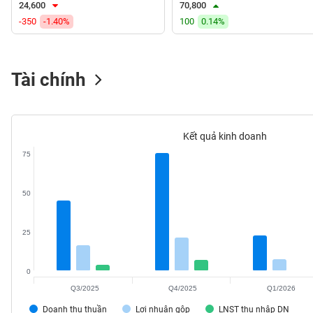
24,600
70,800
VS-
-350
-1.40%
100
0.14%
SECTOR
Tài chính
NĂNG
LƯỢNG
Kết quả kinh doanh
75
NGUYÊN
50
VẬT
LIỆU
25
0
Q3/2025
Q4/2025
Q1/2026
CÔNG
NGHIỆP
Doanh thu thuần
Lợi nhuận gộp
LNST thu nhập DN