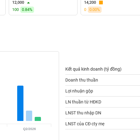
12,000
14,200
100
0.84%
0
0.00%
Kết quả kinh doanh (tỷ đồng)
Doanh thu thuần
Lợi nhuận gộp
LN thuần từ HĐKD
LNST thu nhập DN
LNST của CĐ cty mẹ
Q2/2026