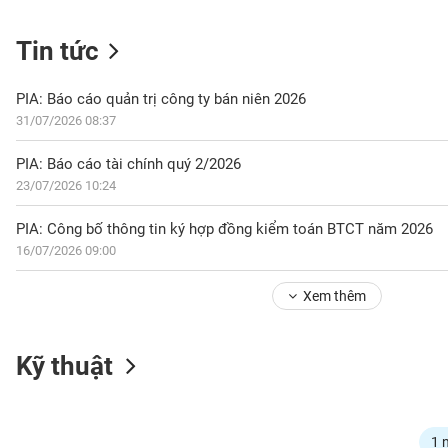
Tin tức
NGÀNH
PIA: Báo cáo quản trị công ty bán niên 2026
31/07/2026 08:37
DOANH
PIA: Báo cáo tài chính quý 2/2026
NGHIỆP
23/07/2026 10:24
PIA: Công bố thông tin ký hợp đồng kiểm toán BTCT năm 2026
16/07/2026 09:00
CỔ
PHIẾU
Xem thêm
PHÁI
Kỹ thuật
SINH
TRÁI
1 