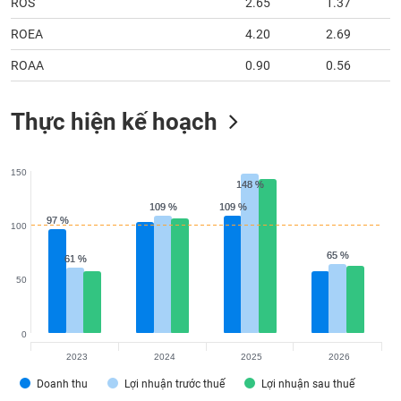
ROS
2.65
1.37
ROEA
4.20
2.69
ROAA
0.90
0.56
Thực hiện kế hoạch
150
148 %
148 %
109 %
109 %
109 %
109 %
97 %
97 %
100
65 %
65 %
61 %
61 %
50
0
2023
2024
2025
2026
Doanh thu
Lợi nhuận trước thuế
Lợi nhuận sau thuế