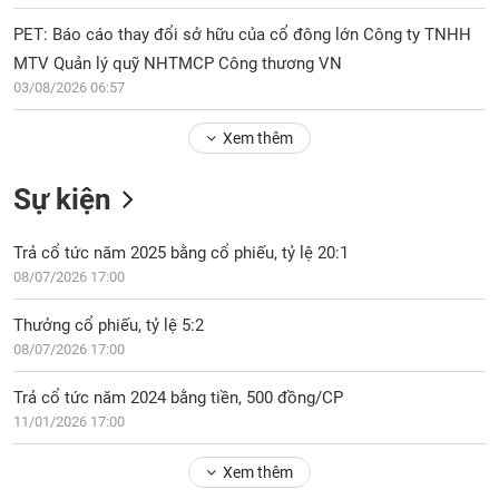
Tổng
VS-
quan
SECTOR
PET: Báo cáo thay đổi sở hữu của cổ đông lớn Công ty TNHH
Giao
MTV Quản lý quỹ NHTMCP Công thương VN
dịch
03/08/2026 06:57
Tài
Xem thêm
chính
NĂNG
Phân
LƯỢNG
Sự kiện
tích
kỹ
thuật
Trả cổ tức năm 2025 bằng cổ phiếu, tỷ lệ 20:1
08/07/2026 17:00
Hồ
NGUYÊN
sơ
VẬT
Thưởng cổ phiếu, tỷ lệ 5:2
doanh
LIỆU
08/07/2026 17:00
nghiệp
Tin
Trả cổ tức năm 2024 bằng tiền, 500 đồng/CP
tức
11/01/2026 17:00
sự
CÔNG
kiện
Xem thêm
NGHIỆP
Tài