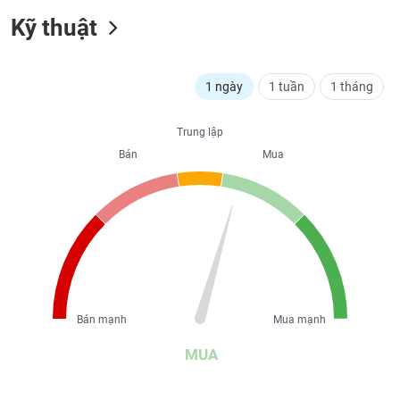
liệu
Kỹ thuật
Tâm
lý
TIÊU
1 ngày
1 tuần
1 tháng
thị
DÙNG
trường
KHÔNG
THIẾT
Trung lập
YẾU
Bán
Mua
TIÊU
DÙNG
THIẾT
YẾU
Bán mạnh
Mua mạnh
MUA
CHĂM