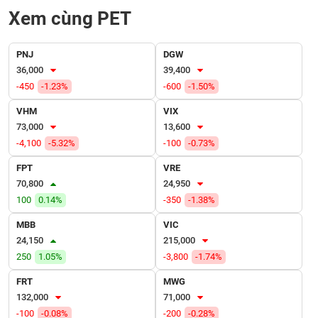
VỤ
Xem cùng PET
TRUYỀN
THÔNG
PNJ
DGW
36,000
39,400
-450
-1.23%
-600
-1.50%
TIỆN
VHM
VIX
ÍCH
73,000
13,600
-4,100
-5.32%
-100
-0.73%
FPT
VRE
70,800
24,950
BẤT
100
0.14%
-350
-1.38%
ĐỘNG
SẢN
MBB
VIC
24,150
215,000
250
1.05%
-3,800
-1.74%
Mã
chứng
khoán
FRT
MWG
(-)
132,000
71,000
-100
-0.08%
-200
-0.28%