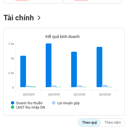
Tất cả
Cổ phiếu
Chỉ số
Chứng chỉ quỹ
Chứng q
Tài chính
Lãnh
đạo
(-)
Kết quả kinh doanh
Tất cả
Người nội bộ
Người liên quan
Cổ đông lớn
7.5k
Tin
tức
5k
(-)
2.5k
Bài
viết
0
của
tác
Q3/2025
Q4/2025
Q1/2026
Q2/2026
giả
(-)
Doanh thu thuần
Lợi nhuận gộp
LNST thu nhập DN
Báo
Theo quý
Theo năm
cáo