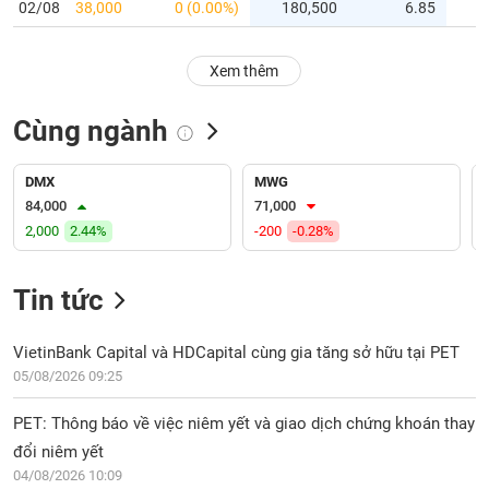
PHIẾU
Hủy
02/08
38,000
0 (0.00%)
180,500
6.85
niêm
yết
Xem thêm
Theo
CÔNG
dõi
CỤ
Cùng ngành
đặc
ĐẦU
biệt
TƯ
DMX
MWG
Không
84,000
71,000
được
2,000
2.44%
-200
-0.28%
ký
XUẤT
quỹ
DỮ
LIỆU
Tin tức
Danh
mục
ETF
VietinBank Capital và HDCapital cùng gia tăng sở hữu tại PET
TIN
05/08/2026 09:25
Cổ
MỚI
phiếu
PET: Thông báo về việc niêm yết và giao dịch chứng khoán thay
chi
Ngành
tiết
đổi niêm yết
(-)
04/08/2026 10:09