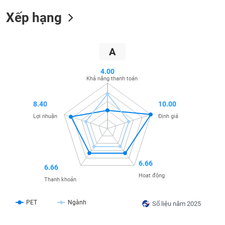
SÓC
SỨC
Xếp hạng
KHỎE
A
4.00
TÀI
Khả năng thanh toán
CHÍNH
8.40
10.00
Lợi nhuận
Định giá
CÔNG
NGHỆ
THÔNG
6.66
6.66
TIN
Hoạt động
Thanh khoản
PET
Ngành
Số liệu năm 2025
DỊCH