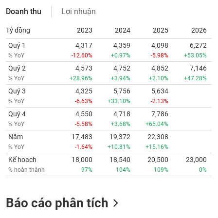
Doanh thu
Lợi nhuận
Tỷ đồng
2023
2024
2025
2026
Quý 1
4,317
4,359
4,098
6,272
% YoY
-12.60%
+0.97%
-5.98%
+53.05%
Quý 2
4,573
4,752
4,852
7,146
% YoY
+28.96%
+3.94%
+2.10%
+47.28%
Quý 3
4,325
5,756
5,634
% YoY
-6.63%
+33.10%
-2.13%
Quý 4
4,550
4,718
7,786
% YoY
-5.58%
+3.68%
+65.04%
Năm
17,483
19,372
22,308
% YoY
-1.64%
+10.81%
+15.16%
Kế hoạch
18,000
18,540
20,500
23,000
% hoàn thành
97%
104%
109%
0%
Báo cáo phân tích