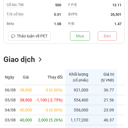
Cổ tức TM
F P/E
500
13.11
Trạng
T/S cổ tức
BVPS
0.01
26,501
thái
NGÀNH
cổ
Beta
P/B
1.08
1.47
phiếu
Thảo luận về
PET
Mua
Bán
Quy
DOANH
mô
NGHIỆP
thị
trường
Giao dịch
Niêm
CỔ
yết
Khối lượng
Giá trị
PHIẾU
Ngày
Giá
Thay đổi
(cổ phiếu)
(tỷ VNĐ)
(c
Niêm
yết
06/08
38,900
0 (0.00%)
921,000
36.77
mới
PHÁI
05/08
38,900
-1,100 (-2.75%)
554,400
21.56
Niêm
SINH
yết
04/08
40,000
0 (0.00%)
556,000
23.09
bổ
03/08
sung
40,000
2,000 (5.26%)
1,177,200
46.37
TRÁI