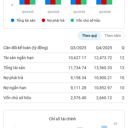
chính
0
Q3/2025
Q4/2025
Q1/2026
Q2/2026
Tổng tài sản
Nợ phải trả
Vốn chủ sỡ hữu
Công
cụ
Theo quý
Theo năm
đầu
tư
Cân đối kế toán (tỷ đồng)
Q3/2025
Q4/2025
Q1
Tài sản ngắn hạn
10,627.17
12,473.72
12,4
Tổng tài sản
11,734.74
13,560.33
13,5
Truyền
Nợ phải trả
9,158.34
10,900.21
10,8
thông
tài
Nợ ngắn hạn
9,111.28
10,852.97
10,7
chính
Vốn chủ sở hữu
2,576.40
2,660.12
2,7
Dữ
Chỉ số tài chính
liệu
24