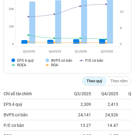
tài
chính
20k
16
10k
8
0
0
Q3/2025
Q4/2025
Q1/2026
Q2/2026
EPS 4 quý
BVPS cơ bản
P/E cơ bản
ROEA
ROA
Theo quý
Theo năm
Chỉ số tài chính
Q3/2025
Q4/2025
Q1
EPS 4 quý
2,309
2,413
BVPS cơ bản
24,141
24,926
2
P/E cơ bản
13.27
14.47