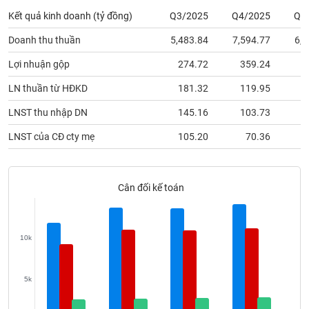
phân
Kết quả kinh doanh (tỷ đồng)
Q3/2025
Q4/2025
Q1
tích
(-)
Doanh thu thuần
5,483.84
7,594.77
6,1
Lợi nhuận gộp
274.72
359.24
3
Thuật
ngữ
LN thuần từ HĐKD
181.32
119.95
1
(-)
LNST thu nhập DN
145.16
103.73
1
Dịch
LNST của CĐ cty mẹ
105.20
70.36
vụ
(-)
Cân đối kế toán
Đào
tạo
10k
5k
Sách
tài