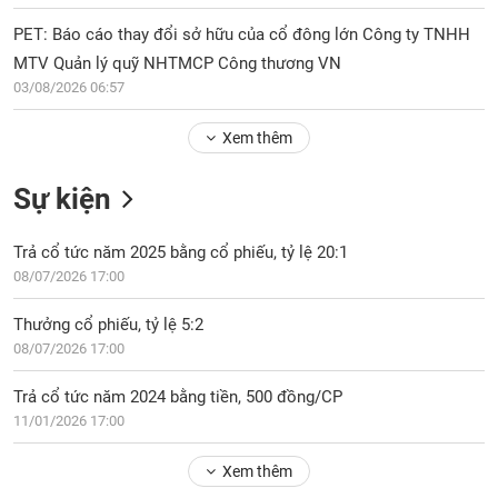
Tổng
VS-
quan
SECTOR
PET: Báo cáo thay đổi sở hữu của cổ đông lớn Công ty TNHH
Giao
MTV Quản lý quỹ NHTMCP Công thương VN
dịch
03/08/2026 06:57
Tài
Xem thêm
chính
NĂNG
Phân
LƯỢNG
Sự kiện
tích
kỹ
thuật
Trả cổ tức năm 2025 bằng cổ phiếu, tỷ lệ 20:1
08/07/2026 17:00
Hồ
NGUYÊN
sơ
VẬT
Thưởng cổ phiếu, tỷ lệ 5:2
doanh
LIỆU
08/07/2026 17:00
nghiệp
Tin
Trả cổ tức năm 2024 bằng tiền, 500 đồng/CP
tức
11/01/2026 17:00
sự
CÔNG
kiện
Xem thêm
NGHIỆP
Tài