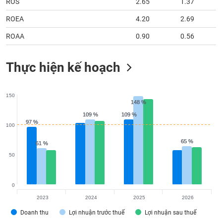
ROS
2.65
1.37
ROEA
4.20
2.69
ROAA
0.90
0.56
Thực hiện kế hoạch
150
148 %
148 %
109 %
109 %
109 %
109 %
97 %
97 %
100
65 %
65 %
61 %
61 %
50
0
2023
2024
2025
2026
Doanh thu
Lợi nhuận trước thuế
Lợi nhuận sau thuế