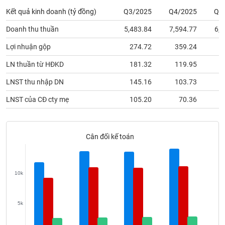
phân
Kết quả kinh doanh (tỷ đồng)
Q3/2025
Q4/2025
Q1
tích
(-)
Doanh thu thuần
5,483.84
7,594.77
6,1
Lợi nhuận gộp
274.72
359.24
3
Thuật
ngữ
LN thuần từ HĐKD
181.32
119.95
1
(-)
LNST thu nhập DN
145.16
103.73
1
Dịch
LNST của CĐ cty mẹ
105.20
70.36
vụ
(-)
Cân đối kế toán
Đào
tạo
10k
5k
Sách
tài