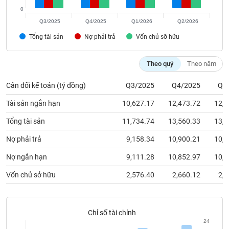
chính
0
Q3/2025
Q4/2025
Q1/2026
Q2/2026
Tổng tài sản
Nợ phải trả
Vốn chủ sỡ hữu
Công
cụ
Theo quý
Theo năm
đầu
tư
Cân đối kế toán (tỷ đồng)
Q3/2025
Q4/2025
Q1
Tài sản ngắn hạn
10,627.17
12,473.72
12,4
Tổng tài sản
11,734.74
13,560.33
13,5
Truyền
Nợ phải trả
9,158.34
10,900.21
10,8
thông
tài
Nợ ngắn hạn
9,111.28
10,852.97
10,7
chính
Vốn chủ sở hữu
2,576.40
2,660.12
2,7
Dữ
Chỉ số tài chính
liệu
24