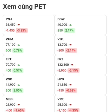
VỤ
Xem cùng PET
TRUYỀN
THÔNG
PNJ
DGW
36,450
40,000
-1,450
-3.83%
850
2.17%
TIỆN
VHM
VIX
ÍCH
77,100
13,700
600
0.78%
-300
-2.14%
FPT
FRT
70,700
132,100
BẤT
400
0.57%
-2,900
-2.15%
ĐỘNG
SẢN
VSC
HPG
14,900
21,850
300
2.05%
-150
-0.68%
Mã
chứng
khoán
MBB
VRE
(-)
23,900
25,300
-400
-1.65%
-1,150
-4.35%