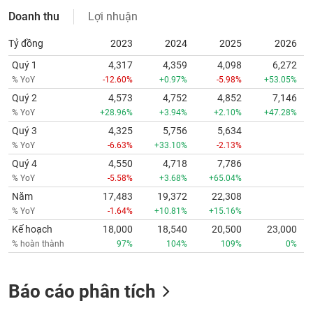
Doanh thu
Lợi nhuận
Tỷ đồng
2023
2024
2025
2026
Quý 1
4,317
4,359
4,098
6,272
% YoY
-12.60%
+0.97%
-5.98%
+53.05%
Quý 2
4,573
4,752
4,852
7,146
% YoY
+28.96%
+3.94%
+2.10%
+47.28%
Quý 3
4,325
5,756
5,634
% YoY
-6.63%
+33.10%
-2.13%
Quý 4
4,550
4,718
7,786
% YoY
-5.58%
+3.68%
+65.04%
Năm
17,483
19,372
22,308
% YoY
-1.64%
+10.81%
+15.16%
Kế hoạch
18,000
18,540
20,500
23,000
% hoàn thành
97%
104%
109%
0%
Báo cáo phân tích