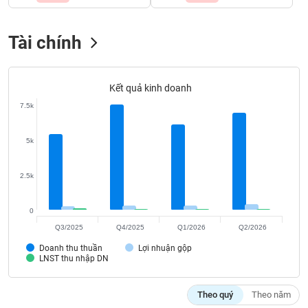
Tất cả
Cổ phiếu
Chỉ số
Chứng chỉ quỹ
Chứng q
Tài chính
Lãnh
đạo
(-)
Kết quả kinh doanh
Tất cả
Người nội bộ
Người liên quan
Cổ đông lớn
7.5k
Tin
tức
5k
(-)
2.5k
Bài
viết
0
của
tác
Q3/2025
Q4/2025
Q1/2026
Q2/2026
giả
(-)
Doanh thu thuần
Lợi nhuận gộp
LNST thu nhập DN
Báo
Theo quý
Theo năm
cáo