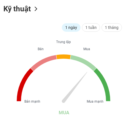
liệu
Kỹ thuật
Tâm
lý
TIÊU
1 ngày
1 tuần
1 tháng
thị
DÙNG
trường
KHÔNG
THIẾT
Trung lập
YẾU
Bán
Mua
TIÊU
DÙNG
THIẾT
YẾU
Bán mạnh
Mua mạnh
MUA
CHĂM