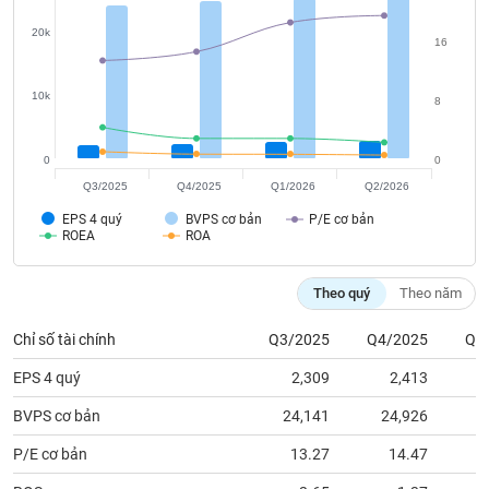
tài
chính
20k
16
10k
8
0
0
Q3/2025
Q4/2025
Q1/2026
Q2/2026
EPS 4 quý
BVPS cơ bản
P/E cơ bản
ROEA
ROA
Theo quý
Theo năm
Chỉ số tài chính
Q3/2025
Q4/2025
Q1
EPS 4 quý
2,309
2,413
BVPS cơ bản
24,141
24,926
2
P/E cơ bản
13.27
14.47