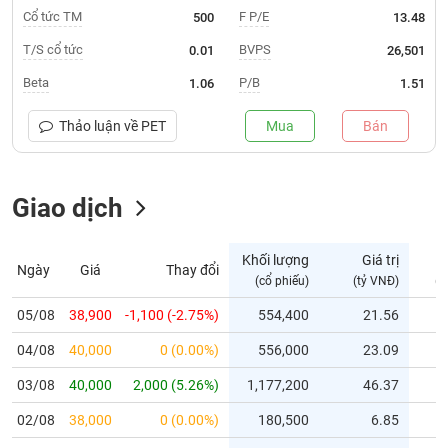
Cổ tức TM
F P/E
500
13.48
Trạng
T/S cổ tức
BVPS
0.01
26,501
thái
NGÀNH
cổ
Beta
P/B
1.06
1.51
phiếu
Thảo luận về
PET
Mua
Bán
Quy
DOANH
mô
NGHIỆP
thị
trường
Giao dịch
Niêm
CỔ
yết
Khối lượng
Giá trị
PHIẾU
Ngày
Giá
Thay đổi
(cổ phiếu)
(tỷ VNĐ)
(c
Niêm
yết
05/08
38,900
-1,100 (-2.75%)
554,400
21.56
mới
PHÁI
04/08
40,000
0 (0.00%)
556,000
23.09
Niêm
SINH
yết
03/08
40,000
2,000 (5.26%)
1,177,200
46.37
bổ
02/08
sung
38,000
0 (0.00%)
180,500
6.85
TRÁI