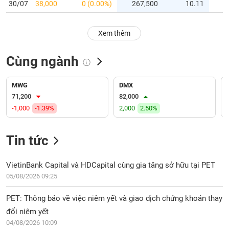
PHIẾU
Hủy
30/07
38,000
0 (0.00%)
267,500
10.11
niêm
yết
Xem thêm
Theo
CÔNG
dõi
CỤ
Cùng ngành
đặc
ĐẦU
biệt
TƯ
MWG
DMX
Không
71,200
82,000
được
-1,000
-1.39%
2,000
2.50%
ký
XUẤT
quỹ
DỮ
LIỆU
Tin tức
Danh
mục
ETF
VietinBank Capital và HDCapital cùng gia tăng sở hữu tại PET
TIN
05/08/2026 09:25
Cổ
MỚI
phiếu
PET: Thông báo về việc niêm yết và giao dịch chứng khoán thay
chi
Ngành
tiết
đổi niêm yết
(-)
04/08/2026 10:09