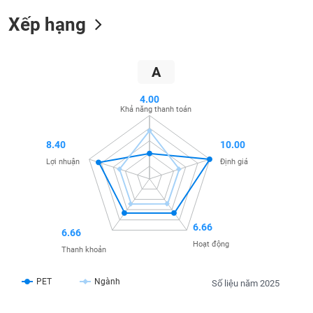
SÓC
SỨC
Xếp hạng
KHỎE
A
4.00
TÀI
Khả năng thanh toán
CHÍNH
8.40
10.00
Lợi nhuận
Định giá
CÔNG
NGHỆ
THÔNG
6.66
6.66
TIN
Hoạt động
Thanh khoản
PET
Ngành
Số liệu năm 2025
DỊCH