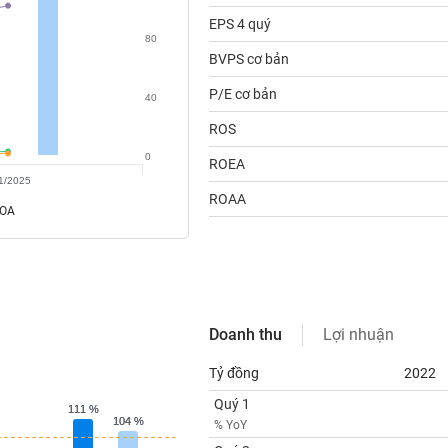
EPS 4 quý
80
BVPS cơ bản
P/E cơ bản
40
ROS
0
ROEA
1/2025
ROAA
ROA
Doanh thu
Lợi nhuận
Tỷ đồng
2022
Quý 1
111 %
111 %
104 %
104 %
% YoY