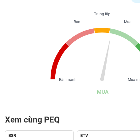
PHIẾU
Trung lập
Bán
Mua
CÔNG
CỤ
ĐẦU
TƯ
XUẤT
DỮ
Bán mạnh
Mua m
LIỆU
MUA
TIN
MỚI
Xem cùng PEQ
Ngành
(-)
BSR
BTV