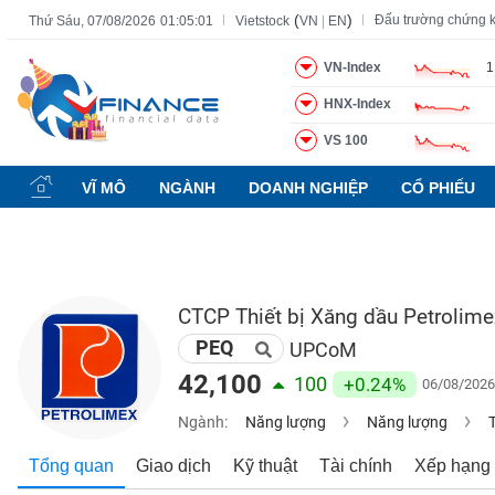
(
)
Đấu trường chứng 
Thứ Sáu, 07/08/2026
01:05:02
Vietstock
VN
|
EN
VN-Index
1
HNX-Index
Tất cả
Tính năng
Ngành
Mã chứng khoán
Lãnh đạ
VS 100
Tính
năng
VĨ MÔ
NGÀNH
DOANH NGHIỆP
CỔ PHIẾU
(-)
VIETSTOCK
CTCP Thiết bị Xăng dầu Petrolime
PEQ
CHỨNG
UPCoM
KHOÁN
42,100
100
+0.24%
06/08/2026
Ngành:
Năng lượng
Năng lượng
DOANH
Tổng quan
Giao dịch
Kỹ thuật
Tài chính
Xếp hạng
NGHIỆP