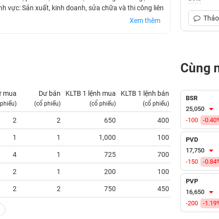
nh vực: Sản xuất, kinh doanh, sửa chữa và thi công liên
Thảo 
Xem thêm
Cùng 
ư mua
Dư bán
KLTB 1 lệnh mua
KLTB 1 lệnh bán
NN mua
BSR
 phiếu)
(cổ phiếu)
(cổ phiếu)
(cổ phiếu)
(tỷ VNĐ)
25,050
2
2
650
400
-100
0.00
-0.40
1
1
1,000
100
0.00
PVD
17,750
4
1
725
700
0.00
-150
-0.84
2
1
200
100
0.00
PVP
2
2
750
450
0.00
16,650
-200
-1.19