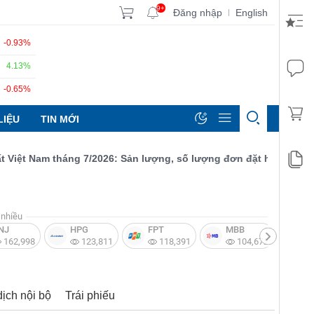
9+
Đăng nhập
English
|
-0.93%
4.13%
-0.65%
LIỆU
TIN MỚI
t Nam tháng 7/2026: Sản lượng, số lượng đơn đặt hàng mới và xuấ
nhiều
NJ
HPG
FPT
MBB
V
162,998
123,811
118,391
104,672
dịch nội bộ
Trái phiếu