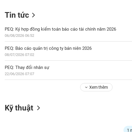
Tin tức
NGÀNH
PEQ: Ký hợp đồng kiểm toán báo cáo tài chính năm 2026
06/08/2026 06:52
DOANH
PEQ: Báo cáo quản trị công ty bán niên 2026
NGHIỆP
08/07/2026 07:02
PEQ: Thay đổi nhân sự
22/06/2026 07:07
CỔ
PHIẾU
Xem thêm
PHÁI
Kỹ thuật
SINH
TRÁI
1 