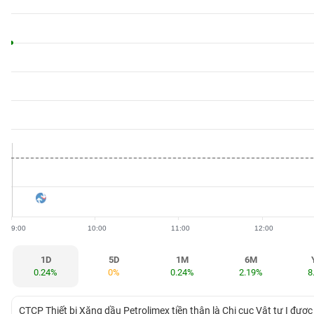
BẤT
ĐỘNG
SẢN
TÀI
CHÍNH
HÀNG
HÓA
9:00
10:00
11:00
12:00
KINH
TẾ
1D
5D
1M
6M
0.24%
0%
0.24%
2.19%
8
THẾ
CTCP Thiết bị Xăng dầu Petrolimex tiền thân là Chi cục Vật tư I được 