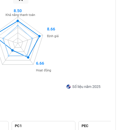
8.50
Khả năng thanh toán
8.66
Định giá
6.66
Hoạt động
Số liệu năm 2025
PC1
PEC