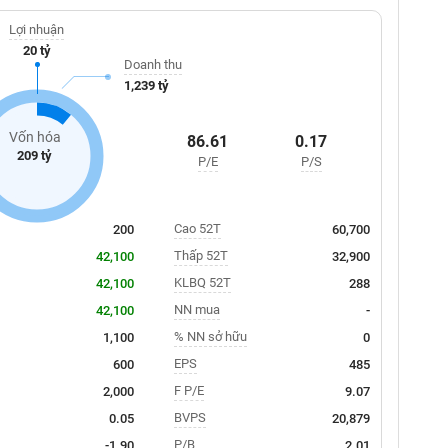
Lợi nhuận
20 tỷ
Doanh thu
1,239 tỷ
Vốn hóa
86.61
0.17
209 tỷ
P/E
P/S
Cao 52T
200
60,700
Thấp 52T
42,100
32,900
KLBQ 52T
42,100
288
NN mua
42,100
-
% NN sở hữu
1,100
0
EPS
600
485
F P/E
2,000
9.07
BVPS
0.05
20,879
P/B
-1.90
2.01