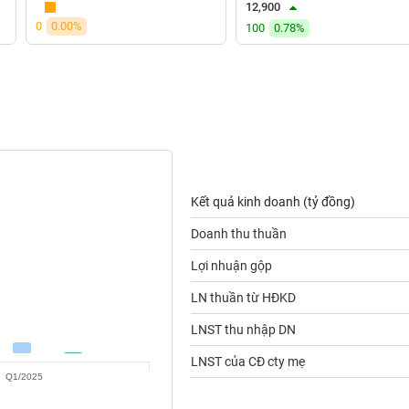
12,900
0
0.00%
100
0.78%
Kết quả kinh doanh (tỷ đồng)
Doanh thu thuần
Lợi nhuận gộp
LN thuần từ HĐKD
LNST thu nhập DN
LNST của CĐ cty mẹ
Q1/2025