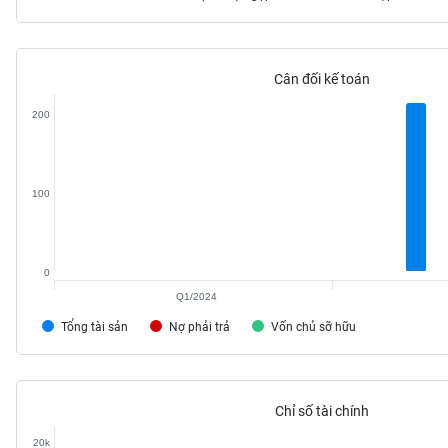
Cân đối kế toán
TIÊU
DÙNG
200
KHÔNG
THIẾT
YẾU
100
0
TIÊU
DÙNG
Q1/2024
THIẾT
Tổng tài sản
Nợ phải trả
Vốn chủ sỡ hữu
YẾU
Chỉ số tài chính
CHĂM
20k