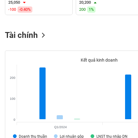
25,050
20,200
VS-
-100
-0.40%
200
1%
SECTOR
Tài chính
NĂNG
LƯỢNG
Kết quả kinh doanh
200
NGUYÊN
VẬT
LIỆU
100
0
Q1/2024
CÔNG
NGHIỆP
Doanh thu thuần
Lợi nhuận gộp
LNST thu nhập DN