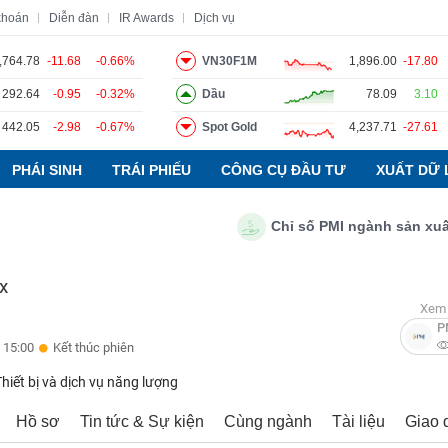
khoán
Diễn đàn
IR Awards
Dịch vụ
,764.78
-11.68
-0.66%
VN30F1M
1,896.00
-17.80
292.64
-0.95
-0.32%
Dầu
78.09
3.10
o
Tin tức
Báo cáo phân tích
Thuật ngữ
Dịch vụ
442.05
-2.98
-0.67%
Spot Gold
4,237.71
-27.61
PHÁI SINH
TRÁI PHIẾU
CÔNG CỤ ĐẦU TƯ
XUẤT DỮ 
Chỉ số PMI ngành sản xuất Việ
x
Xem 
P
 15:00
Kết thúc phiên
Thiết bị và dịch vụ năng lượng
Hồ sơ
Tin tức & Sự kiện
Cùng ngành
Tài liệu
Giao 