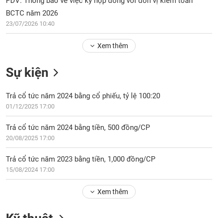
PDV: Thông báo về việc ký hợp đồng với đơn vị kiểm toán
Tổng
VS-
quan
BCTC năm 2026
SECTOR
23/07/2026 10:40
Giao
dịch
Xem thêm
Tài
chính
Sự kiện
NĂNG
Phân
LƯỢNG
tích
Trả cổ tức năm 2024 bằng cổ phiếu, tỷ lệ 100:20
kỹ
01/12/2025 17:00
thuật
Hồ
Trả cổ tức năm 2024 bằng tiền, 500 đồng/CP
NGUYÊN
sơ
20/08/2025 17:00
VẬT
doanh
LIỆU
nghiệp
Trả cổ tức năm 2023 bằng tiền, 1,000 đồng/CP
15/08/2024 17:00
Tin
tức
sự
Xem thêm
CÔNG
kiện
NGHIỆP
Tài