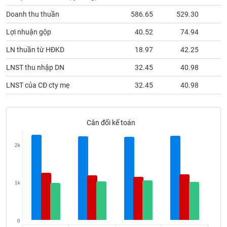
phân
tích
Doanh thu thuần
586.65
529.30
4
(-)
Lợi nhuận gộp
40.52
74.94
LN thuần từ HĐKD
18.97
42.25
Thuật
ngữ
LNST thu nhập DN
32.45
40.98
(-)
LNST của CĐ cty mẹ
32.45
40.98
Dịch
vụ
(-)
Cân đối kế toán
2k
Đào
tạo
1k
Sách
tài
0