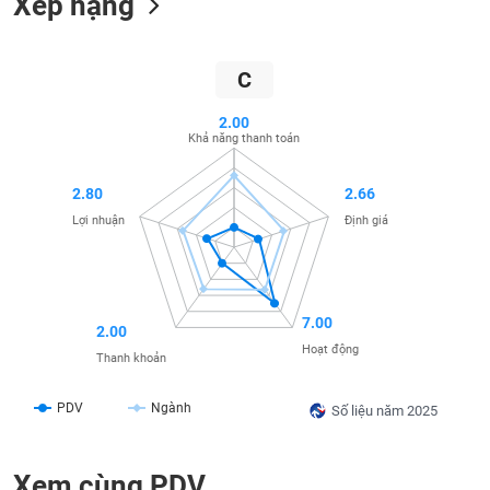
Xếp hạng
SÓC
SỨC
KHỎE
C
2.00
Khả năng thanh toán
TÀI
CHÍNH
2.80
2.66
Lợi nhuận
Định giá
CÔNG
NGHỆ
7.00
2.00
THÔNG
Hoạt động
Thanh khoản
TIN
PDV
Ngành
Số liệu năm 2025
DỊCH
Xem cùng PDV