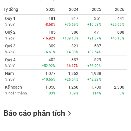
Tỷ đồng
2023
2024
2025
2026
Quý 1
181
317
351
441
% YoY
-8.68%
+75.69%
+10.53%
+25.65%
Quý 2
185
386
471
688
% YoY
-16.92%
+109.13%
+21.87%
+46.13%
Quý 3
309
321
587
% YoY
+6.61%
+4.03%
+82.64%
Quý 4
402
337
529
% YoY
+52.92%
-16.17%
+56.90%
Năm
1,077
1,362
1,938
% YoY
+10.65%
+26.54%
+42.23%
Kế hoạch
1,050
1,250
1,700
2,300
% hoàn thành
103%
109%
114%
0%
Báo cáo phân tích