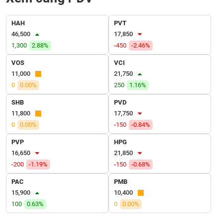
VỤ
TRUYỀN
HAH
PVT
THÔNG
46,500
17,850
1,300
2.88%
-450
-2.46%
VOS
VCI
11,000
21,750
TIỆN
ÍCH
0
0.00%
250
1.16%
SHB
PVD
11,800
17,750
0
0.00%
-150
-0.84%
BẤT
PVP
HPG
ĐỘNG
16,650
21,850
SẢN
-200
-1.19%
-150
-0.68%
Mã
PAC
PMB
chứng
15,900
10,400
khoán
(-)
100
0.63%
0
0.00%