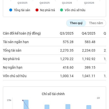
chính
Q3/2025
Q4/2025
Q1/2026
Q2/2026
Tổng tài sản
Nợ phải trả
Vốn chủ sỡ hữu
Theo quý
Theo năm
Công
cụ
Cân đối kế toán (tỷ đồng)
Q3/2025
Q4/2025
Q1
đầu
tư
Tài sản ngắn hạn
575.28
583.48
6
Tổng tài sản
2,270.35
2,234.03
2,2
Nợ phải trả
1,270.22
1,192.92
1,1
Truyền
thông
Nợ ngắn hạn
418.60
389.15
4
tài
Vốn chủ sở hữu
1,000.14
1,041.11
1,0
chính
Chỉ số tài chính
18
Dữ
15k
liệu