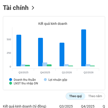
Tất cả
Cổ phiếu
Chỉ số
Chứng chỉ quỹ
Chứng q
Tài chính
Lãnh
đạo
(-)
Kết quả kinh doanh
Tất cả
Người nội bộ
Người liên quan
Cổ đông lớn
500
Tin
tức
(-)
250
Bài
0
viết
Q3/2025
Q4/2025
Q1/2026
Q2/2026
của
tác
Doanh thu thuần
Lợi nhuận gộp
giả
LNST thu nhập DN
(-)
Theo quý
Theo năm
Báo
cáo
Kết quả kinh doanh (tỷ đồng)
Q3/2025
Q4/2025
Q1