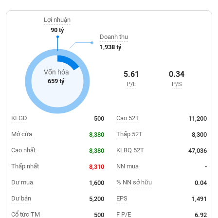
Giá
dịch vụ quản lý tàu và cung ứng thuyền viên.
tích
Đặt
Lợi nhuận
Biểu
lệnh
90 tỷ
đồ
ĐÔNG
Doanh thu
Nước
tài
DƯƠNG
1,938 tỷ
ngoài
chính
Tự
Vốn hóa
5.61
0.34
TÀI
doanh
659 tỷ
P/E
P/S
CHÍNH
Ảnh
CÁ
hưởng
NHÂN
chỉ
KLGD
Cao 52T
500
11,200
số
Mở cửa
Thấp 52T
8,380
8,300
Biến
PHÂN
động
Cao nhất
KLBQ 52T
8,380
47,036
TÍCH
cổ
VIETSTOCKFINANCE
Thấp nhất
NN mua
8,310
-
phiếu
Dư mua
% NN sở hữu
1,600
0.04
Giao
dịch
Dư bán
EPS
5,200
1,491
VĨ
nội
Cổ tức TM
F P/E
500
6.92
MÔ
bộ