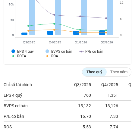
tài
12
10k
chính
6
5k
0
0
Q3/2025
Q4/2025
Q1/2026
Q2/2026
EPS 4 quý
BVPS cơ bản
P/E cơ bản
ROEA
ROA
Theo quý
Theo năm
Chỉ số tài chính
Q3/2025
Q4/2025
Q1
EPS 4 quý
760
1,351
BVPS cơ bản
15,132
13,126
1
P/E cơ bản
16.70
7.33
ROS
5.53
7.74