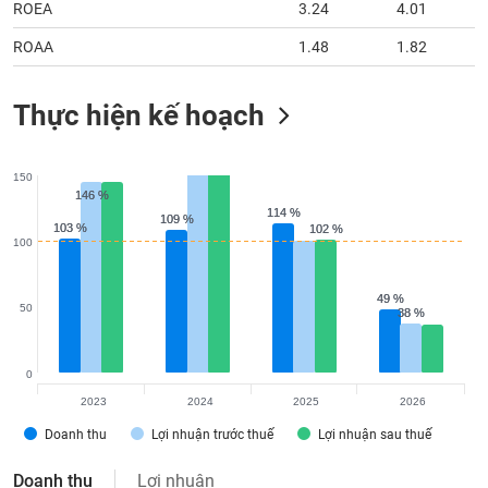
ROEA
3.24
4.01
ROAA
1.48
1.82
Thực hiện kế hoạch
150
146 %
146 %
114 %
114 %
109 %
109 %
103 %
103 %
102 %
102 %
100
49 %
49 %
50
38 %
38 %
0
2023
2024
2025
2026
Doanh thu
Lợi nhuận trước thuế
Lợi nhuận sau thuế
Doanh thu
Lợi nhuận