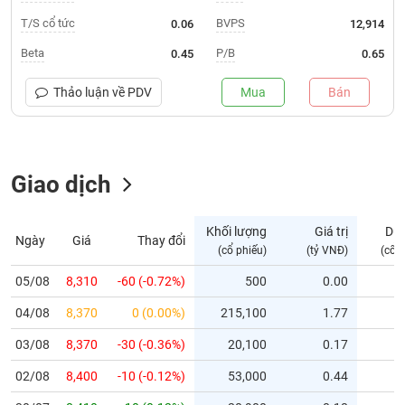
T/S cổ tức
BVPS
0.06
12,914
Trạng
thái
Beta
P/B
0.45
0.65
NGÀNH
cổ
phiếu
Thảo luận về
PDV
Mua
Bán
Quy
DOANH
mô
NGHIỆP
thị
Giao dịch
trường
Niêm
CỔ
yết
Khối lượng
Giá trị
Dư
Ngày
Giá
Thay đổi
PHIẾU
(cổ phiếu)
(tỷ VNĐ)
(cổ 
Niêm
yết
05/08
8,310
-60 (-0.72%)
500
0.00
mới
PHÁI
04/08
8,370
0 (0.00%)
215,100
1.77
Niêm
SINH
yết
03/08
8,370
-30 (-0.36%)
20,100
0.17
bổ
02/08
8,400
-10 (-0.12%)
53,000
0.44
sung
TRÁI