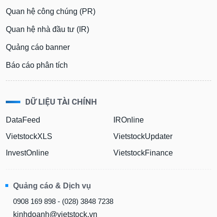
phân
Quan hệ công chúng (PR)
tích
(-)
Quan hệ nhà đầu tư (IR)
Quảng cáo banner
Thuật
ngữ
Báo cáo phân tích
(-)
Dịch
DỮ LIỆU TÀI CHÍNH
vụ
(-)
DataFeed
IROnline
VietstockXLS
VietstockUpdater
Đào
InvestOnline
VietstockFinance
tạo
Quảng cáo & Dịch vụ
Sách
0908 169 898 - (028) 3848 7238
tài
kinhdoanh@vietstock.vn