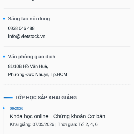
chính
Sáng tạo nội dung
0938 046 488
Công
cụ
info@vietstock.vn
đầu
tư
Văn phòng giao dịch
81/10B Hồ Văn Huê,
Phường Đức Nhuận, Tp.HCM
Truyền
thông
tài
chính
LỚP HỌC SẮP KHAI GIẢNG
09/2026
Khóa học online - Chứng khoán Cơ bản
Dữ
Khai giảng: 07/09/2026 | Thời gian: Tối 2, 4, 6
liệu