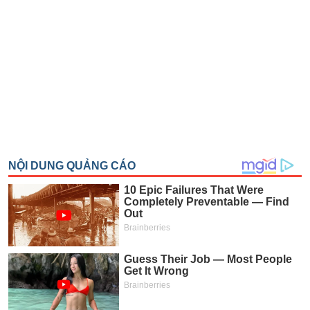
SÓC
SỨC
KHỎE
TÀI
CHÍNH
CÔNG
NGHỆ
THÔNG
TIN
DỊCH