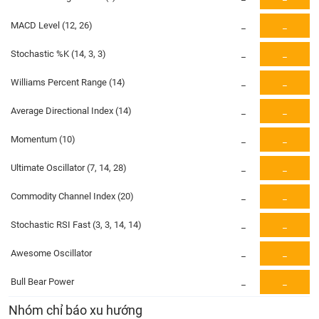
PHIẾU
Hủy
niêm
MACD Level (12, 26)
_
_
yết
Stochastic %K (14, 3, 3)
_
_
Theo
CÔNG
dõi
CỤ
Williams Percent Range (14)
_
_
đặc
ĐẦU
biệt
TƯ
Average Directional Index (14)
_
_
Không
được
Momentum (10)
_
_
ký
XUẤT
Ultimate Oscillator (7, 14, 28)
quỹ
_
_
DỮ
LIỆU
Danh
Commodity Channel Index (20)
_
_
mục
ETF
Stochastic RSI Fast (3, 3, 14, 14)
_
_
TIN
Cổ
MỚI
Awesome Oscillator
_
_
phiếu
chi
Bull Bear Power
_
_
Ngành
tiết
(-)
Nhóm chỉ báo xu hướng