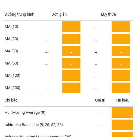
Tổng
VS-
quan
SECTOR
Đường trung bình
Đơn giản
Lũy thừa
Giao
dịch
MA (10)
_
_
_
_
Tài
MA (20)
_
_
_
_
chính
NĂNG
Phân
LƯỢNG
MA (30)
_
_
_
_
tích
kỹ
MA (50)
_
_
_
_
thuật
MA (100)
_
_
_
_
Hồ
NGUYÊN
sơ
VẬT
MA (200)
_
_
_
_
doanh
LIỆU
nghiệp
Chỉ báo
Giá trị
Tín hiệu
Tin
Hull Moving Average (9)
_
_
tức
sự
Ichimoku Base Line (9, 26, 52, 26)
_
_
CÔNG
kiện
NGHIỆP
Tài
Volume Weighted Moving Average (20)
_
_