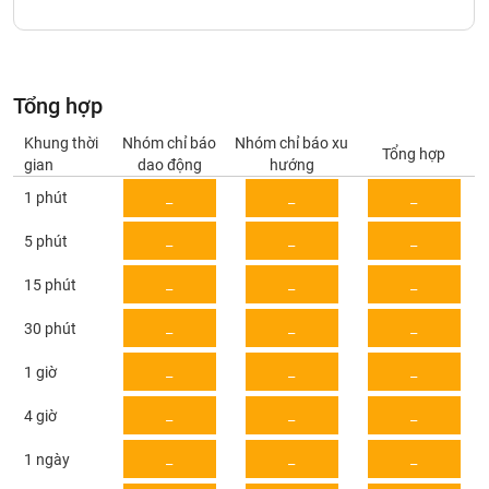
Giá
tích
Đặt
Biểu
lệnh
đồ
ĐÔNG
Nước
tài
DƯƠNG
Tổng hợp
ngoài
chính
Khung thời
Nhóm chỉ báo
Nhóm chỉ báo xu
Tự
Tổng hợp
gian
dao động
hướng
TÀI
doanh
CHÍNH
1 phút
_
_
_
Ảnh
CÁ
hưởng
NHÂN
_
_
_
5 phút
chỉ
số
_
_
_
15 phút
Biến
PHÂN
_
_
_
30 phút
động
TÍCH
cổ
VIETSTOCKFINANCE
_
_
_
1 giờ
phiếu
_
_
_
Giao
4 giờ
dịch
_
_
_
1 ngày
VĨ
nội
MÔ
bộ