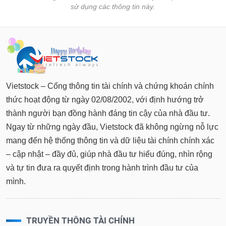
Tất cả
Cổ phiếu
Chỉ số
Chứng chỉ quỹ
Chứng q
sử dụng các thông tin này.
Lãnh
đạo
(-)
Tất cả
Người nội bộ
Người liên quan
Cổ đông lớn
Vietstock – Cổng thông tin tài chính và chứng khoán chính
Tin
thức hoạt động từ ngày 02/08/2002, với định hướng trở
tức
(-)
thành người bạn đồng hành đáng tin cậy của nhà đầu tư.
Ngay từ những ngày đầu, Vietstock đã không ngừng nỗ lực
mang đến hệ thống thông tin và dữ liệu tài chính chính xác
Bài
viết
– cập nhật – đầy đủ, giúp nhà đầu tư hiểu đúng, nhìn rộng
của
tác
và tự tin đưa ra quyết định trong hành trình đầu tư của
giả
mình.
(-)
Báo
TRUYỀN THÔNG TÀI CHÍNH
cáo