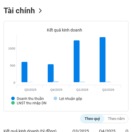
Tất cả
Cổ phiếu
Chỉ số
Chứng chỉ quỹ
Chứng q
Tài chính
Lãnh
đạo
(-)
Kết quả kinh doanh
Tất cả
Người nội bộ
Người liên quan
Cổ đông lớn
1000
Tin
tức
(-)
500
Bài
0
viết
Q3/2025
Q4/2025
Q1/2026
Q2/2026
của
tác
Doanh thu thuần
Lợi nhuận gộp
giả
LNST thu nhập DN
(-)
Theo quý
Theo năm
Báo
cáo
Kết quả kinh doanh (tỷ đồng)
Q3/2025
Q4/2025
Q1