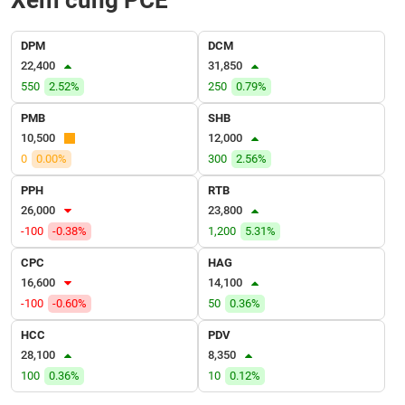
Xem cùng PCE
VỤ
TRUYỀN
THÔNG
DPM
DCM
22,400
31,850
550
2.52%
250
0.79%
PMB
SHB
TIỆN
10,500
12,000
ÍCH
0
0.00%
300
2.56%
PPH
RTB
26,000
23,800
-100
-0.38%
1,200
5.31%
BẤT
CPC
HAG
ĐỘNG
16,600
14,100
SẢN
-100
-0.60%
50
0.36%
Mã
HCC
PDV
chứng
28,100
8,350
khoán
(-)
100
0.36%
10
0.12%