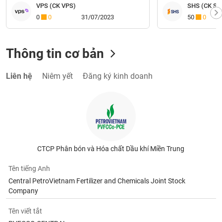
VPS (CK VPS)
SHS (CK Sài
0
0
31/07/2023
50
0
Thông tin cơ bản
Liên hệ
Niêm yết
Đăng ký kinh doanh
CTCP Phân bón và Hóa chất Dầu khí Miền Trung
Tên tiếng Anh
Central PetroVietnam Fertilizer and Chemicals Joint Stock
Company
Tên viết tắt