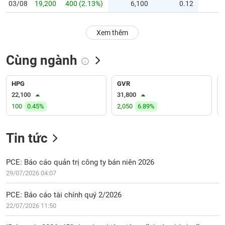
PHIẾU
Hủy
03/08
19,200
400 (2.13%)
6,100
0.12
niêm
yết
Xem thêm
Theo
CÔNG
dõi
CỤ
Cùng ngành
đặc
ĐẦU
biệt
TƯ
HPG
GVR
Không
22,100
31,800
được
100
0.45%
2,050
6.89%
ký
XUẤT
quỹ
DỮ
LIỆU
Tin tức
Danh
mục
ETF
PCE: Báo cáo quản trị công ty bán niên 2026
TIN
29/07/2026 04:07
Cổ
MỚI
phiếu
PCE: Báo cáo tài chính quý 2/2026
chi
Ngành
22/07/2026 11:50
tiết
(-)