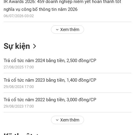
Tổng
IR Awards 2026: 459 doanh nghiệp niêm yết hoàn thành tốt
VS-
quan
SECTOR
nghĩa vụ công bố thông tin năm 2026
06/07/2026 03:02
Giao
dịch
Xem thêm
Tài
chính
NĂNG
Sự kiện
Phân
LƯỢNG
tích
Trả cổ tức năm 2024 bằng tiền, 2,500 đồng/CP
kỹ
27/08/2025 17:00
thuật
Hồ
Trả cổ tức năm 2023 bằng tiền, 1,400 đồng/CP
NGUYÊN
sơ
VẬT
29/08/2024 17:00
doanh
LIỆU
nghiệp
Trả cổ tức năm 2022 bằng tiền, 3,000 đồng/CP
Tin
29/08/2023 17:00
tức
sự
Xem thêm
CÔNG
kiện
NGHIỆP
Tài