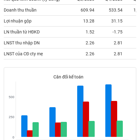
phân
tích
Doanh thu thuần
609.94
533.54
1,2
(-)
Lợi nhuận gộp
13.28
31.15
LN thuần từ HĐKD
1.52
-1.75
Thuật
ngữ
(-)
LNST thu nhập DN
2.26
2.81
LNST của CĐ cty mẹ
2.26
2.81
Dịch
vụ
(-)
Cân đối kế toán
Đào
500
tạo
250
Sách
tài
0