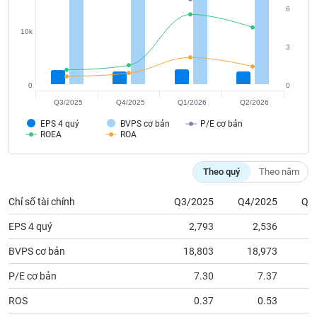
tài
6
chính
10k
3
0
0
Q3/2025
Q4/2025
Q1/2026
Q2/2026
EPS 4 quý
BVPS cơ bản
P/E cơ bản
ROEA
ROA
Theo quý
Theo năm
Chỉ số tài chính
Q3/2025
Q4/2025
Q1
EPS 4 quý
2,793
2,536
BVPS cơ bản
18,803
18,973
2
P/E cơ bản
7.30
7.37
ROS
0.37
0.53