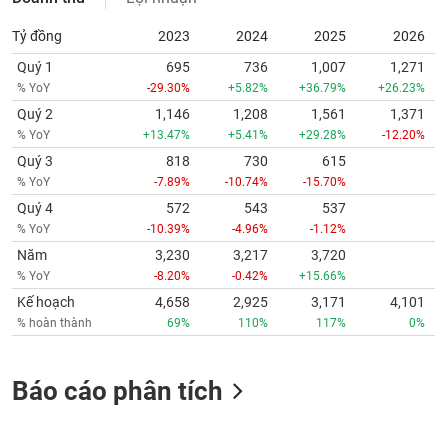
Tỷ đồng
2023
2024
2025
2026
Quý 1
695
736
1,007
1,271
% YoY
-29.30%
+5.82%
+36.79%
+26.23%
Quý 2
1,146
1,208
1,561
1,371
% YoY
+13.47%
+5.41%
+29.28%
-12.20%
Quý 3
818
730
615
% YoY
-7.89%
-10.74%
-15.70%
Quý 4
572
543
537
% YoY
-10.39%
-4.96%
-1.12%
Năm
3,230
3,217
3,720
% YoY
-8.20%
-0.42%
+15.66%
Kế hoạch
4,658
2,925
3,171
4,101
% hoàn thành
69%
110%
117%
0%
Báo cáo phân tích