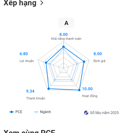
Xếp hạng
SÓC
SỨC
KHỎE
A
8.00
Khả năng thanh toán
TÀI
CHÍNH
6.80
8.00
Lợi nhuận
Định giá
CÔNG
NGHỆ
10.00
9.34
THÔNG
Hoạt động
Thanh khoản
TIN
PCE
Ngành
Số liệu năm 2025
DỊCH