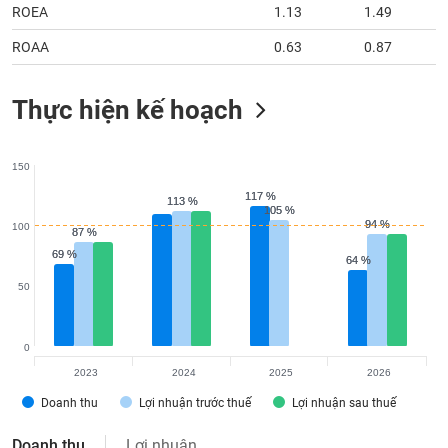
ROEA
1.13
1.49
ROAA
0.63
0.87
Thực hiện kế hoạch
150
117 %
117 %
113 %
113 %
105 %
105 %
94 %
94 %
100
87 %
87 %
69 %
69 %
64 %
64 %
50
0
2023
2024
2025
2026
Doanh thu
Lợi nhuận trước thuế
Lợi nhuận sau thuế
Doanh thu
Lợi nhuận