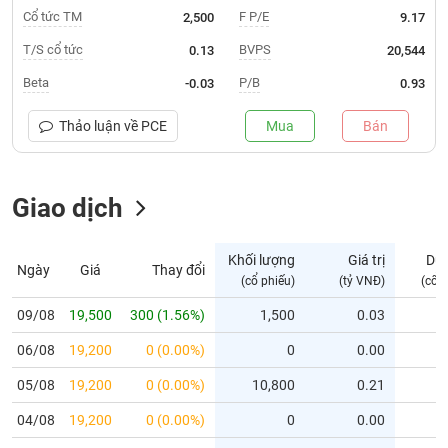
Cổ tức TM
F P/E
2,500
9.17
Trạng
T/S cổ tức
BVPS
0.13
20,544
thái
NGÀNH
cổ
Beta
P/B
-0.03
0.93
phiếu
Thảo luận về
PCE
Mua
Bán
Quy
DOANH
mô
NGHIỆP
thị
trường
Giao dịch
Niêm
CỔ
yết
Khối lượng
Giá trị
Dư
PHIẾU
Ngày
Giá
Thay đổi
(cổ phiếu)
(tỷ VNĐ)
(cổ 
Niêm
yết
09/08
19,500
300 (1.56%)
1,500
0.03
mới
PHÁI
06/08
19,200
0 (0.00%)
0
0.00
Niêm
SINH
yết
05/08
19,200
0 (0.00%)
10,800
0.21
bổ
04/08
sung
19,200
0 (0.00%)
0
0.00
TRÁI