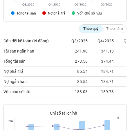
chính
Q3/2025
Q4/2025
Q1/2026
Q2/2026
Tổng tài sản
Nợ phải trả
Vốn chủ sỡ hữu
Công
Theo quý
Theo năm
cụ
đầu
Cân đối kế toán (tỷ đồng)
Q3/2025
Q4/2025
Q1
tư
Tài sản ngắn hạn
241.90
341.13
6
Tổng tài sản
273.56
374.44
6
Nợ phải trả
85.54
184.71
4
Truyền
thông
Nợ ngắn hạn
85.54
184.71
4
tài
chính
Vốn chủ sở hữu
188.03
189.73
2
Chỉ số tài chính
9
Dữ
20k
liệu