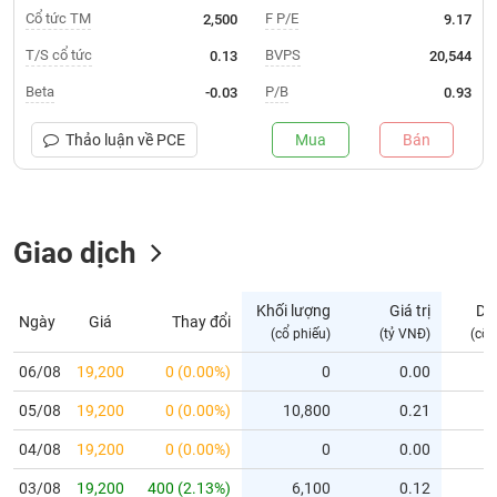
Cổ tức TM
F P/E
2,500
9.17
Trạng
T/S cổ tức
BVPS
0.13
20,544
thái
NGÀNH
cổ
Beta
P/B
-0.03
0.93
phiếu
Thảo luận về
PCE
Mua
Bán
Quy
DOANH
mô
NGHIỆP
thị
trường
Giao dịch
Niêm
CỔ
yết
PHIẾU
Khối lượng
Giá trị
Dư
Niêm
Ngày
Giá
Thay đổi
(cổ phiếu)
(tỷ VNĐ)
(cổ 
yết
mới
06/08
19,200
0 (0.00%)
0
0.00
PHÁI
Niêm
SINH
05/08
19,200
0 (0.00%)
10,800
0.21
yết
bổ
04/08
19,200
0 (0.00%)
0
0.00
sung
TRÁI
03/08
19,200
400 (2.13%)
6,100
0.12