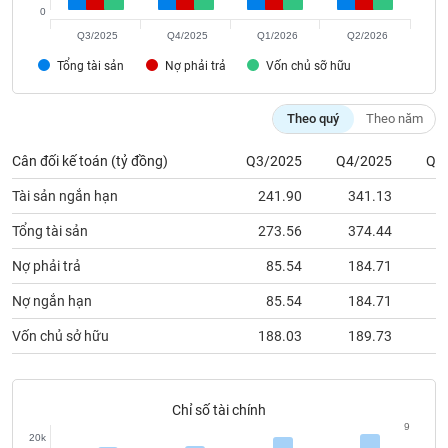
chính
0
Q3/2025
Q4/2025
Q1/2026
Q2/2026
Tổng tài sản
Nợ phải trả
Vốn chủ sỡ hữu
Công
cụ
Theo quý
Theo năm
đầu
tư
Cân đối kế toán (tỷ đồng)
Q3/2025
Q4/2025
Q1
Tài sản ngắn hạn
241.90
341.13
6
Tổng tài sản
273.56
374.44
6
Truyền
Nợ phải trả
85.54
184.71
4
thông
tài
Nợ ngắn hạn
85.54
184.71
4
chính
Vốn chủ sở hữu
188.03
189.73
2
Chỉ số tài chính
Dữ
9
liệu
20k