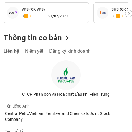
VPS (CK VPS)
SHS (CK Sài
0
0
31/07/2023
50
0
Thông tin cơ bản
Liên hệ
Niêm yết
Đăng ký kinh doanh
CTCP Phân bón và Hóa chất Dầu khí Miền Trung
Tên tiếng Anh
Central PetroVietnam Fertilizer and Chemicals Joint Stock
Company
Tên viết tắt