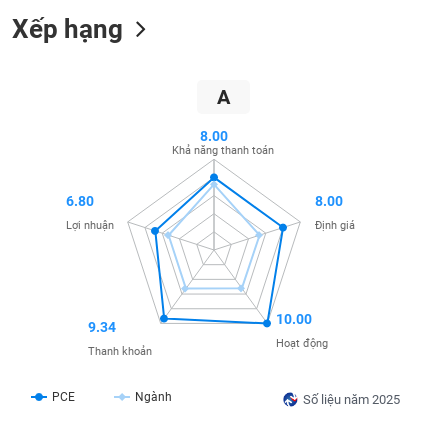
SÓC
Xếp hạng
SỨC
KHỎE
A
8.00
TÀI
Khả năng thanh toán
CHÍNH
6.80
8.00
Lợi nhuận
Định giá
CÔNG
NGHỆ
THÔNG
10.00
9.34
TIN
Hoạt động
Thanh khoản
PCE
Ngành
Số liệu năm 2025
DỊCH