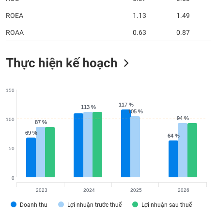
ROEA
1.13
1.49
ROAA
0.63
0.87
Thực hiện kế hoạch
150
117 %
117 %
113 %
113 %
105 %
105 %
94 %
94 %
100
87 %
87 %
69 %
69 %
64 %
64 %
50
0
2023
2024
2025
2026
Doanh thu
Lợi nhuận trước thuế
Lợi nhuận sau thuế