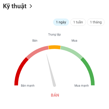
Kỹ thuật
liệu
Tâm
lý
TIÊU
1 ngày
1 tuần
1 tháng
thị
DÙNG
trường
KHÔNG
Trung lập
THIẾT
YẾU
Bán
Mua
TIÊU
DÙNG
THIẾT
YẾU
Bán mạnh
Mua mạnh
BÁN
CHĂM