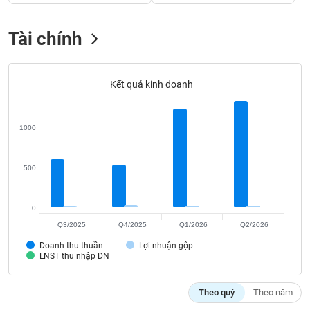
Tất cả
Cổ phiếu
Chỉ số
Chứng chỉ quỹ
Chứng q
Tài chính
Lãnh
đạo
(-)
Kết quả kinh doanh
Tất cả
Người nội bộ
Người liên quan
Cổ đông lớn
Tin
1000
tức
(-)
500
Bài
viết
0
của
Q3/2025
Q4/2025
Q1/2026
Q2/2026
tác
giả
Doanh thu thuần
Lợi nhuận gộp
(-)
LNST thu nhập DN
Báo
Theo quý
Theo năm
cáo