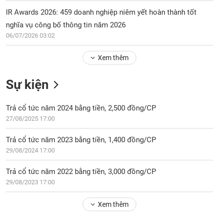
Tổng
VS-
quan
IR Awards 2026: 459 doanh nghiệp niêm yết hoàn thành tốt
SECTOR
nghĩa vụ công bố thông tin năm 2026
Giao
06/07/2026 03:02
dịch
Tài
Xem thêm
chính
NĂNG
Phân
LƯỢNG
Sự kiện
tích
kỹ
Trả cổ tức năm 2024 bằng tiền, 2,500 đồng/CP
thuật
27/08/2025 17:00
Hồ
NGUYÊN
sơ
Trả cổ tức năm 2023 bằng tiền, 1,400 đồng/CP
VẬT
doanh
29/08/2024 17:00
LIỆU
nghiệp
Trả cổ tức năm 2022 bằng tiền, 3,000 đồng/CP
Tin
tức
29/08/2023 17:00
sự
CÔNG
kiện
Xem thêm
NGHIỆP
Tài