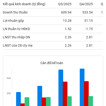
phân
Kết quả kinh doanh (tỷ đồng)
Q3/2025
Q4/2025
Q1
tích
(-)
Doanh thu thuần
609.94
533.54
1,2
Lợi nhuận gộp
13.28
31.15
Thuật
ngữ
LN thuần từ HĐKD
1.52
-1.75
(-)
LNST thu nhập DN
2.26
2.81
LNST của CĐ cty mẹ
2.26
2.81
Dịch
vụ
(-)
Cân đối kế toán
Đào
tạo
500
250
Sách
tài