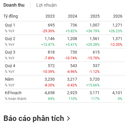
Doanh thu
Lợi nhuận
Tỷ đồng
2023
2024
2025
2026
Quý 1
695
736
1,007
1,271
% YoY
-29.30%
+5.82%
+36.79%
+26.23%
Quý 2
1,146
1,208
1,561
1,371
% YoY
+13.47%
+5.41%
+29.28%
-12.20%
Quý 3
818
730
615
% YoY
-7.89%
-10.74%
-15.70%
Quý 4
572
543
537
% YoY
-10.39%
-4.96%
-1.12%
Năm
3,230
3,217
3,720
% YoY
-8.20%
-0.42%
+15.66%
Kế hoạch
4,658
2,925
3,171
4,101
% hoàn thành
69%
110%
117%
0%
Báo cáo phân tích