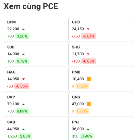
VỤ
Xem cùng PCE
TRUYỀN
THÔNG
DPM
GHC
22,200
24,150
700
3.26%
-750
-3.01%
TIỆN
SJD
SHB
ÍCH
14,000
11,700
100
0.72%
-100
-0.85%
HAG
PMB
14,050
10,400
BẤT
-50
-0.35%
0
0.00%
ĐỘNG
DVP
QNS
SẢN
79,100
47,000
700
0.89%
0
0.00%
Mã
chứng
SAB
PNJ
khoán
(-)
44,950
36,800
1,250
2.86%
350
0.96%