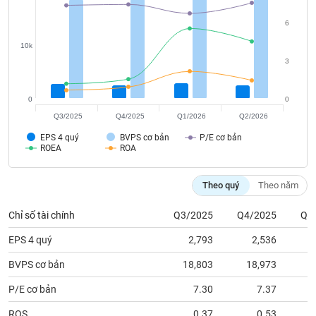
tài
chính
6
10k
3
0
0
Q3/2025
Q4/2025
Q1/2026
Q2/2026
EPS 4 quý
BVPS cơ bản
P/E cơ bản
ROEA
ROA
Theo quý
Theo năm
Chỉ số tài chính
Q3/2025
Q4/2025
Q1
EPS 4 quý
2,793
2,536
BVPS cơ bản
18,803
18,973
2
P/E cơ bản
7.30
7.37
ROS
0.37
0.53