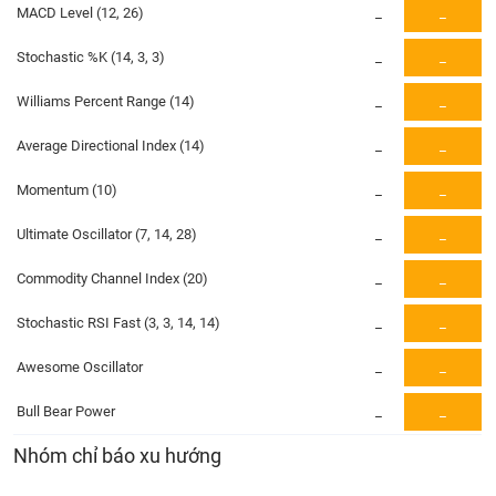
PHIẾU
Hủy
MACD Level (12, 26)
_
_
niêm
yết
Stochastic %K (14, 3, 3)
_
_
Theo
CÔNG
Williams Percent Range (14)
_
_
dõi
CỤ
đặc
ĐẦU
Average Directional Index (14)
_
_
biệt
TƯ
Momentum (10)
_
_
Không
được
Ultimate Oscillator (7, 14, 28)
_
_
ký
XUẤT
quỹ
DỮ
Commodity Channel Index (20)
_
_
LIỆU
Danh
mục
Stochastic RSI Fast (3, 3, 14, 14)
_
_
ETF
Awesome Oscillator
_
_
TIN
Cổ
MỚI
phiếu
Bull Bear Power
_
_
chi
Ngành
Nhóm chỉ báo xu hướng
tiết
(-)