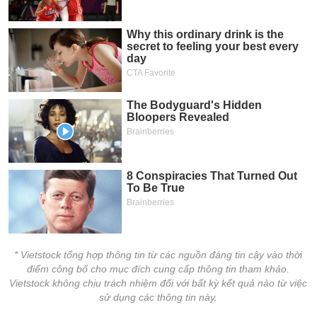
VỤ
TRUYỀN
THÔNG
TIỆN
ÍCH
BẤT
ĐỘNG
SẢN
* Vietstock tổng hợp thông tin từ các nguồn đáng tin cậy vào thời
Mã
chứng
điểm công bố cho mục đích cung cấp thông tin tham khảo.
khoán
Vietstock không chịu trách nhiệm đối với bất kỳ kết quả nào từ việc
(-)
sử dụng các thông tin này.