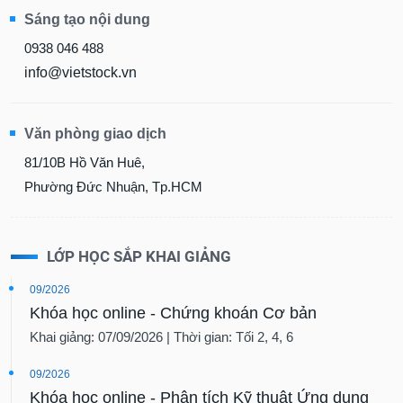
chính
Sáng tạo nội dung
0938 046 488
info@vietstock.vn
Công
cụ
đầu
Văn phòng giao dịch
tư
81/10B Hồ Văn Huê,
Phường Đức Nhuận, Tp.HCM
Truyền
thông
LỚP HỌC SẮP KHAI GIẢNG
tài
chính
09/2026
Khóa học online - Chứng khoán Cơ bản
Khai giảng: 07/09/2026 | Thời gian: Tối 2, 4, 6
Dữ
09/2026
liệu
Khóa học online - Phân tích Kỹ thuật Ứng dụng