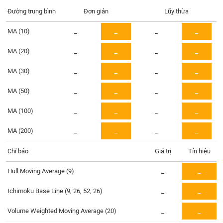
Tổng
VS-
quan
Đường trung bình
Đơn giản
Lũy thừa
SECTOR
Giao
MA (10)
_
_
_
_
dịch
MA (20)
_
_
_
_
Tài
chính
MA (30)
_
_
_
_
NĂNG
Phân
LƯỢNG
tích
MA (50)
_
_
_
_
kỹ
MA (100)
thuật
_
_
_
_
Hồ
MA (200)
_
_
_
_
NGUYÊN
sơ
VẬT
doanh
Chỉ báo
Giá trị
Tín hiệu
LIỆU
nghiệp
Hull Moving Average (9)
_
_
Tin
tức
Ichimoku Base Line (9, 26, 52, 26)
_
_
sự
CÔNG
kiện
Volume Weighted Moving Average (20)
_
_
NGHIỆP
Tài