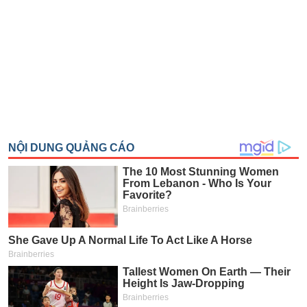
SÓC
SỨC
KHỎE
TÀI
CHÍNH
CÔNG
NGHỆ
THÔNG
TIN
DỊCH