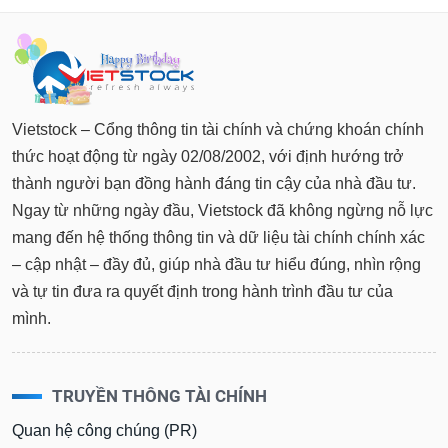
Tất cả
Cổ phiếu
Chỉ số
Chứng chỉ quỹ
Chứng q
Lãnh
đạo
(-)
Vietstock – Cổng thông tin tài chính và chứng khoán chính
Tất cả
Người nội bộ
Người liên quan
Cổ đông lớn
thức hoạt động từ ngày 02/08/2002, với định hướng trở
thành người bạn đồng hành đáng tin cậy của nhà đầu tư.
Tin
tức
Ngay từ những ngày đầu, Vietstock đã không ngừng nỗ lực
(-)
mang đến hệ thống thông tin và dữ liệu tài chính chính xác
– cập nhật – đầy đủ, giúp nhà đầu tư hiểu đúng, nhìn rộng
Bài
và tự tin đưa ra quyết định trong hành trình đầu tư của
viết
của
mình.
tác
giả
(-)
TRUYỀN THÔNG TÀI CHÍNH
Báo
Quan hệ công chúng (PR)
cáo