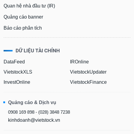
phân
Quan hệ nhà đầu tư (IR)
tích
(-)
Quảng cáo banner
Báo cáo phân tích
Thuật
ngữ
(-)
DỮ LIỆU TÀI CHÍNH
Dịch
DataFeed
IROnline
vụ
(-)
VietstockXLS
VietstockUpdater
InvestOnline
VietstockFinance
Đào
tạo
Quảng cáo & Dịch vụ
0908 169 898 - (028) 3848 7238
kinhdoanh@vietstock.vn
Sách
tài