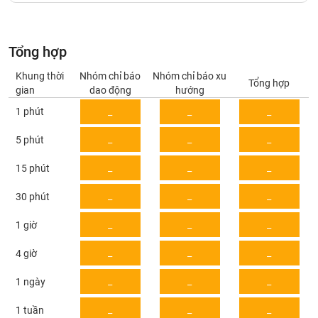
Giá
tích
Đặt
Biểu
lệnh
đồ
ĐÔNG
Tổng hợp
Nước
tài
DƯƠNG
ngoài
chính
Khung thời
Nhóm chỉ báo
Nhóm chỉ báo xu
Tổng hợp
gian
dao động
hướng
Tự
1 phút
_
_
_
TÀI
doanh
CHÍNH
Ảnh
_
_
_
5 phút
CÁ
hưởng
NHÂN
chỉ
_
_
_
15 phút
số
_
_
_
30 phút
Biến
PHÂN
động
TÍCH
_
_
_
1 giờ
cổ
VIETSTOCKFINANCE
phiếu
_
_
_
4 giờ
Giao
_
_
_
1 ngày
dịch
VĨ
nội
_
_
_
1 tuần
MÔ
bộ