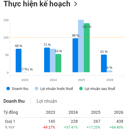
Thực hiện kế hoạch
150
141 %
141 %
98 %
98 %
100
71 %
71 %
68 %
68 %
53 %
53 %
51 %
51 %
50
6 %
6 %
2 %
2 %
1 %
1 %
0
2023
2024
2025
2026
Doanh thu
Lợi nhuận trước thuế
Lợi nhuận sau thuế
Doanh thu
Lợi nhuận
Tỷ đồng
2023
2024
2025
2026
Quý 1
145
228
267
438
% YoY
-49.27%
+57.41%
+17.23%
+64.40%