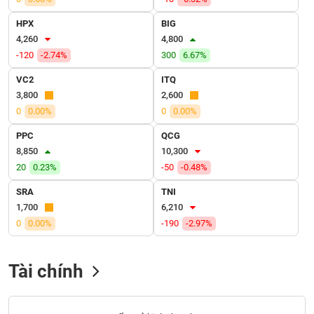
VỤ
TRUYỀN
HPX
BIG
THÔNG
4,260
4,800
-120
-2.74%
300
6.67%
VC2
ITQ
3,800
2,600
TIỆN
0
0.00%
0
0.00%
ÍCH
PPC
QCG
8,850
10,300
20
0.23%
-50
-0.48%
BẤT
SRA
TNI
ĐỘNG
1,700
6,210
SẢN
0
0.00%
-190
-2.97%
Mã
chứng
Tài chính
khoán
(-)