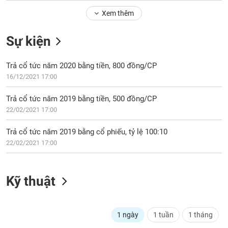
Tổng
VS-
quan
Xem thêm
SECTOR
Giao
Sự kiện
dịch
Tài
Trả cổ tức năm 2020 bằng tiền, 800 đồng/CP
chính
NĂNG
16/12/2021 17:00
Phân
LƯỢNG
tích
Trả cổ tức năm 2019 bằng tiền, 500 đồng/CP
kỹ
22/02/2021 17:00
thuật
Hồ
Trả cổ tức năm 2019 bằng cổ phiếu, tỷ lệ 100:10
NGUYÊN
sơ
22/02/2021 17:00
VẬT
doanh
LIỆU
nghiệp
Kỹ thuật
Tin
tức
sự
CÔNG
kiện
1 ngày
1 tuần
1 tháng
NGHIỆP
Tài