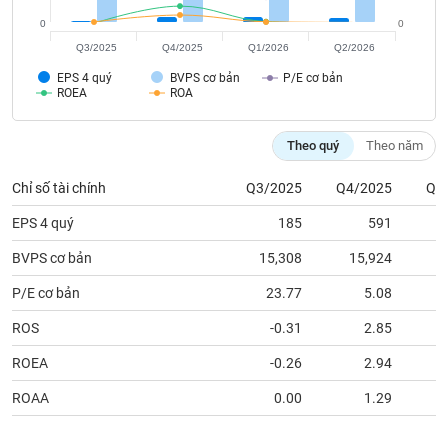
tài
chính
0
0
Q3/2025
Q4/2025
Q1/2026
Q2/2026
EPS 4 quý
BVPS cơ bản
P/E cơ bản
ROEA
ROA
Theo quý
Theo năm
Chỉ số tài chính
Q3/2025
Q4/2025
Q1
EPS 4 quý
185
591
BVPS cơ bản
15,308
15,924
1
P/E cơ bản
23.77
5.08
ROS
-0.31
2.85
ROEA
-0.26
2.94
ROAA
0.00
1.29