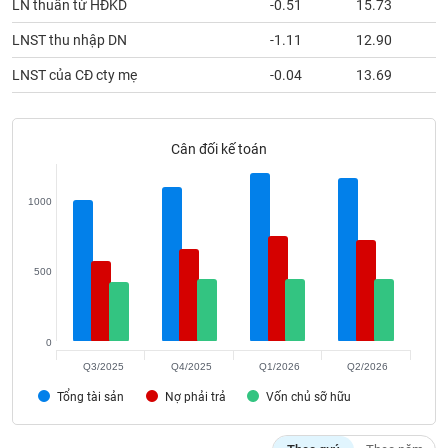
LN thuần từ HĐKD
-0.51
15.73
phân
tích
LNST thu nhập DN
-1.11
12.90
(-)
LNST của CĐ cty mẹ
-0.04
13.69
Thuật
ngữ
(-)
Cân đối kế toán
Dịch
1000
vụ
(-)
500
Đào
tạo
0
Q3/2025
Q4/2025
Q1/2026
Q2/2026
Tổng tài sản
Nợ phải trả
Vốn chủ sỡ hữu
Sách
tài