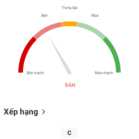
liệu
Trung lập
Bán
Mua
Tâm
lý
TIÊU
thị
DÙNG
trường
KHÔNG
THIẾT
YẾU
Bán mạnh
Mua mạnh
TIÊU
BÁN
DÙNG
THIẾT
YẾU
Xếp hạng
C
CHĂM