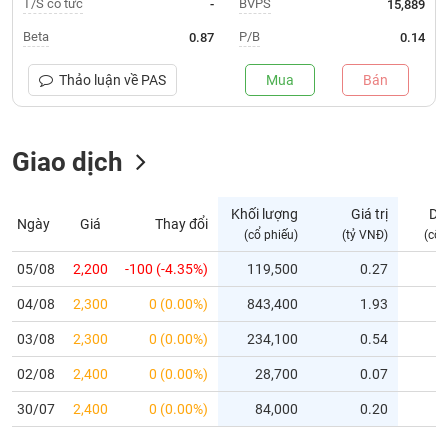
T/S cổ tức
BVPS
-
15,889
Trạng
Beta
P/B
0.87
0.14
thái
NGÀNH
cổ
Thảo luận về
PAS
Mua
Bán
phiếu
Quy
Giao dịch
DOANH
mô
NGHIỆP
thị
trường
Khối lượng
Giá trị
Dư
Ngày
Giá
Thay đổi
Niêm
(cổ phiếu)
(tỷ VNĐ)
(cổ 
CỔ
yết
PHIẾU
05/08
2,200
-100 (-4.35%)
119,500
0.27
Niêm
04/08
yết
2,300
0 (0.00%)
843,400
1.93
mới
PHÁI
03/08
2,300
0 (0.00%)
234,100
0.54
Niêm
SINH
02/08
2,400
0 (0.00%)
28,700
0.07
yết
bổ
30/07
2,400
0 (0.00%)
84,000
0.20
sung
TRÁI