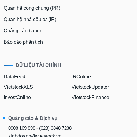
Quan hệ công chúng (PR)
Quan hệ nhà đầu tư (IR)
Quảng cáo banner
Báo cáo phân tích
DỮ LIỆU TÀI CHÍNH
DataFeed
IROnline
VietstockXLS
VietstockUpdater
InvestOnline
VietstockFinance
Quảng cáo & Dịch vụ
0908 169 898 - (028) 3848 7238
kinhdoanh@vietstock.vn