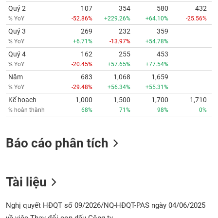
Quý 2
107
354
580
432
% YoY
-52.86%
+229.26%
+64.10%
-25.56%
Quý 3
269
232
359
% YoY
+6.71%
-13.97%
+54.78%
Quý 4
162
255
453
% YoY
-20.45%
+57.65%
+77.54%
Năm
683
1,068
1,659
% YoY
-29.48%
+56.34%
+55.31%
Kế hoạch
1,000
1,500
1,700
1,710
% hoàn thành
68%
71%
98%
0%
Báo cáo phân tích
Tài liệu
Nghị quyết HĐQT số 09/2026/NQ-HĐQT-PAS ngày 04/06/2025