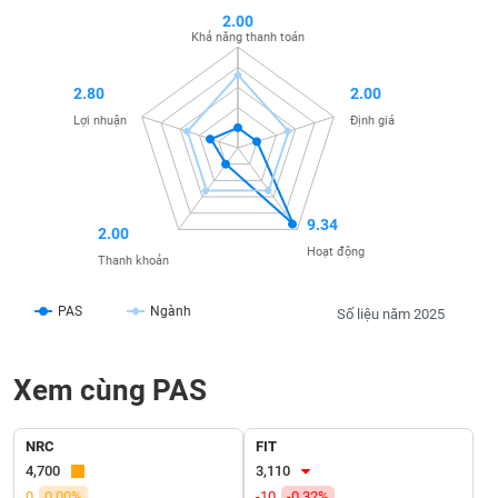
SÓC
2.00
SỨC
Khả năng thanh toán
KHỎE
2.80
2.00
Lợi nhuận
Định giá
TÀI
CHÍNH
9.34
2.00
Hoạt động
Thanh khoản
CÔNG
PAS
Ngành
Số liệu năm 2025
NGHỆ
THÔNG
TIN
Xem cùng PAS
NRC
FIT
4,700
3,110
DỊCH
0
0.00%
-10
-0.32%