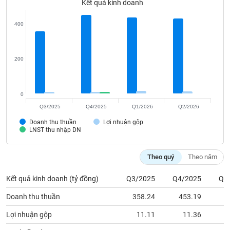
Kết quả kinh doanh
Tất cả
Cổ phiếu
Chỉ số
Chứng chỉ quỹ
Chứng q
400
Lãnh
đạo
(-)
200
Tất cả
Người nội bộ
Người liên quan
Cổ đông lớn
Tin
0
tức
Q3/2025
Q4/2025
Q1/2026
Q2/2026
(-)
Doanh thu thuần
Lợi nhuận gộp
LNST thu nhập DN
Bài
viết
Theo quý
Theo năm
của
tác
giả
Kết quả kinh doanh (tỷ đồng)
Q3/2025
Q4/2025
Q1
(-)
Doanh thu thuần
358.24
453.19
4
Lợi nhuận gộp
11.11
11.36
Báo
cáo