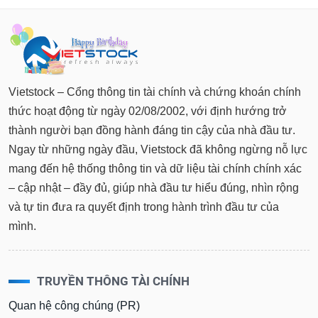
Tất cả
Cổ phiếu
Chỉ số
Chứng chỉ quỹ
Chứng q
Lãnh
đạo
(-)
Vietstock – Cổng thông tin tài chính và chứng khoán chính
Tất cả
Người nội bộ
Người liên quan
Cổ đông lớn
thức hoạt động từ ngày 02/08/2002, với định hướng trở
thành người bạn đồng hành đáng tin cậy của nhà đầu tư.
Tin
tức
Ngay từ những ngày đầu, Vietstock đã không ngừng nỗ lực
(-)
mang đến hệ thống thông tin và dữ liệu tài chính chính xác
– cập nhật – đầy đủ, giúp nhà đầu tư hiểu đúng, nhìn rộng
Bài
và tự tin đưa ra quyết định trong hành trình đầu tư của
viết
của
mình.
tác
giả
(-)
TRUYỀN THÔNG TÀI CHÍNH
Báo
Quan hệ công chúng (PR)
cáo