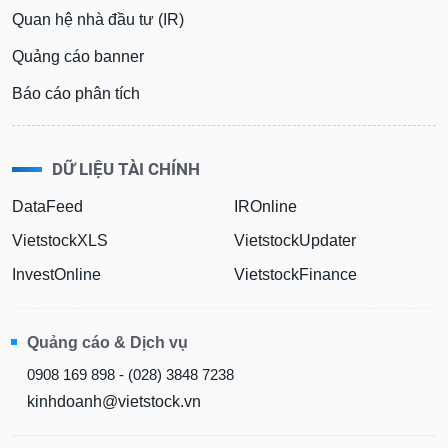
phân
Quan hệ nhà đầu tư (IR)
tích
(-)
Quảng cáo banner
Báo cáo phân tích
Thuật
ngữ
(-)
DỮ LIỆU TÀI CHÍNH
Dịch
DataFeed
IROnline
vụ
(-)
VietstockXLS
VietstockUpdater
InvestOnline
VietstockFinance
Đào
tạo
Quảng cáo & Dịch vụ
0908 169 898 - (028) 3848 7238
kinhdoanh@vietstock.vn
Sách
tài