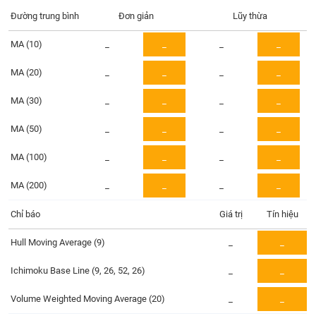
Tổng
VS-
quan
Đường trung bình
Đơn giản
Lũy thừa
SECTOR
Giao
MA (10)
_
_
_
_
dịch
MA (20)
_
_
_
_
Tài
chính
MA (30)
_
_
_
_
NĂNG
Phân
LƯỢNG
tích
MA (50)
_
_
_
_
kỹ
MA (100)
thuật
_
_
_
_
Hồ
MA (200)
_
_
_
_
NGUYÊN
sơ
VẬT
doanh
Chỉ báo
Giá trị
Tín hiệu
LIỆU
nghiệp
Hull Moving Average (9)
_
_
Tin
tức
Ichimoku Base Line (9, 26, 52, 26)
_
_
sự
CÔNG
kiện
Volume Weighted Moving Average (20)
_
_
NGHIỆP
Tài