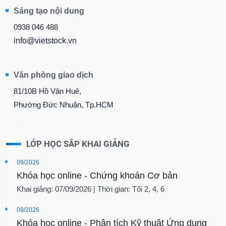
chính
Sáng tạo nội dung
0938 046 488
info@vietstock.vn
Công
cụ
đầu
Văn phòng giao dịch
tư
81/10B Hồ Văn Huê,
Phường Đức Nhuận, Tp.HCM
Truyền
thông
LỚP HỌC SẮP KHAI GIẢNG
tài
chính
09/2026
Khóa học online - Chứng khoán Cơ bản
Khai giảng: 07/09/2026 | Thời gian: Tối 2, 4, 6
Dữ
09/2026
liệu
Khóa học online - Phân tích Kỹ thuật Ứng dụng