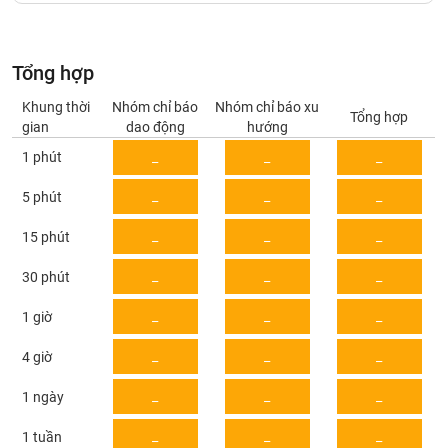
Giá
tích
Đặt
Biểu
lệnh
đồ
ĐÔNG
Tổng hợp
Nước
tài
DƯƠNG
ngoài
chính
Khung thời
Nhóm chỉ báo
Nhóm chỉ báo xu
Tổng hợp
gian
dao động
hướng
Tự
1 phút
_
_
_
TÀI
doanh
CHÍNH
Ảnh
_
_
_
5 phút
CÁ
hưởng
NHÂN
chỉ
_
_
_
15 phút
số
_
_
_
30 phút
Biến
PHÂN
động
TÍCH
_
_
_
1 giờ
cổ
VIETSTOCKFINANCE
phiếu
_
_
_
4 giờ
Giao
_
_
_
1 ngày
dịch
VĨ
nội
_
_
_
1 tuần
MÔ
bộ