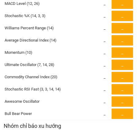
PHIẾU
Hủy
MACD Level (12, 26)
_
_
niêm
yết
Stochastic %K (14, 3, 3)
_
_
Theo
CÔNG
Williams Percent Range (14)
_
_
dõi
CỤ
đặc
ĐẦU
Average Directional Index (14)
_
_
biệt
TƯ
Momentum (10)
_
_
Không
được
Ultimate Oscillator (7, 14, 28)
_
_
ký
XUẤT
quỹ
DỮ
Commodity Channel Index (20)
_
_
LIỆU
Danh
mục
Stochastic RSI Fast (3, 3, 14, 14)
_
_
ETF
Awesome Oscillator
_
_
TIN
Cổ
MỚI
phiếu
Bull Bear Power
_
_
chi
Ngành
Nhóm chỉ báo xu hướng
tiết
(-)