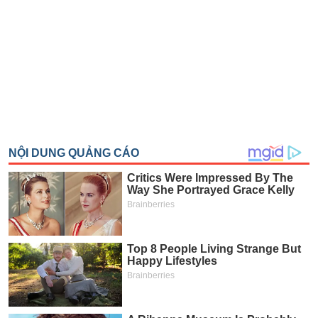
SÓC
SỨC
KHỎE
TÀI
CHÍNH
CÔNG
NGHỆ
THÔNG
TIN
DỊCH