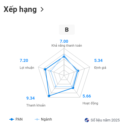
SÓC
Xếp hạng
SỨC
KHỎE
B
7.00
TÀI
Khả năng thanh toán
CHÍNH
7.20
5.34
Lợi nhuận
Định giá
CÔNG
NGHỆ
THÔNG
5.66
9.34
TIN
Hoạt động
Thanh khoản
PAN
Ngành
Số liệu năm 2025
DỊCH