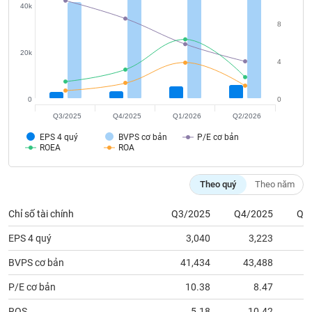
tài
40k
chính
8
20k
4
0
0
Q3/2025
Q4/2025
Q1/2026
Q2/2026
EPS 4 quý
BVPS cơ bản
P/E cơ bản
ROEA
ROA
Theo quý
Theo năm
Chỉ số tài chính
Q3/2025
Q4/2025
Q1
EPS 4 quý
3,040
3,223
BVPS cơ bản
41,434
43,488
4
P/E cơ bản
10.38
8.47
ROS
5.18
10.42