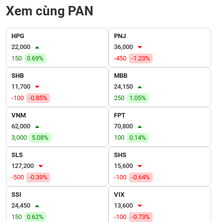
VỤ
Xem cùng PAN
TRUYỀN
THÔNG
HPG
PNJ
22,000
36,000
150
0.69%
-450
-1.23%
TIỆN
SHB
MBB
ÍCH
11,700
24,150
-100
-0.85%
250
1.05%
VNM
FPT
62,000
70,800
BẤT
3,000
5.08%
100
0.14%
ĐỘNG
SLS
SHS
SẢN
127,200
15,600
-500
-0.39%
-100
-0.64%
Mã
chứng
SSI
VIX
khoán
(-)
24,450
13,600
150
0.62%
-100
-0.73%