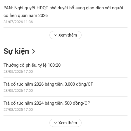
Tổng
VS-
quan
PAN: Nghị quyết HĐQT phê duyệt bổ sung giao dịch với người
SECTOR
có liên quan năm 2026
Giao
31/07/2026 11:36
dịch
Tài
Xem thêm
chính
NĂNG
Phân
LƯỢNG
Sự kiện
tích
kỹ
Thưởng cổ phiếu, tỷ lệ 100:20
thuật
28/05/2026 17:00
Hồ
NGUYÊN
sơ
VẬT
Trả cổ tức năm 2026 bằng tiền, 3,000 đồng/CP
doanh
LIỆU
28/05/2026 17:00
nghiệp
Tin
Trả cổ tức năm 2024 bằng tiền, 500 đồng/CP
tức
27/08/2025 17:00
sự
CÔNG
kiện
Xem thêm
NGHIỆP
Tài