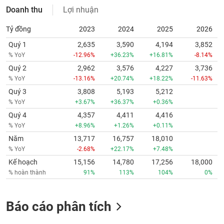
Doanh thu
Lợi nhuận
Tỷ đồng
2023
2024
2025
2026
Quý 1
2,635
3,590
4,194
3,852
% YoY
-12.96%
+36.23%
+16.81%
-8.14%
Quý 2
2,962
3,576
4,227
3,736
% YoY
-13.16%
+20.74%
+18.22%
-11.63%
Quý 3
3,808
5,193
5,212
% YoY
+3.67%
+36.37%
+0.36%
Quý 4
4,357
4,411
4,416
% YoY
+8.96%
+1.26%
+0.11%
Năm
13,717
16,757
18,010
% YoY
-2.68%
+22.17%
+7.48%
Kế hoạch
15,156
14,780
17,256
18,000
% hoàn thành
91%
113%
104%
0%
Báo cáo phân tích