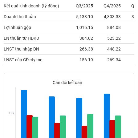
phân
Kết quả kinh doanh (tỷ đồng)
Q3/2025
Q4/2025
Q1
tích
(-)
Doanh thu thuần
5,138.10
4,303.33
3,7
Lợi nhuận gộp
1,015.15
884.08
7
Thuật
ngữ
LN thuần từ HĐKD
304.02
523.22
7
(-)
LNST thu nhập DN
266.38
448.22
6
LNST của CĐ cty mẹ
156.19
269.34
5
Dịch
vụ
(-)
Cân đối kế toán
Đào
tạo
10k
Sách
tài