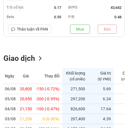
T/S cổ tức
BVPS
0.17
43,642
Trạng
thái
Beta
P/B
0.55
0.48
NGÀNH
cổ
phiếu
Thảo luận về
PAN
Mua
Bán
Quy
DOANH
mô
NGHIỆP
thị
Giao dịch
trường
Niêm
CỔ
yết
Khối lượng
Giá trị
Dư
Ngày
Giá
Thay đổi
PHIẾU
(cổ phiếu)
(tỷ VNĐ)
(cổ 
Niêm
yết
06/08
20,800
-150 (-0.72%)
271,500
5.69
mới
PHÁI
05/08
20,950
-200 (-0.95%)
297,200
6.24
Niêm
SINH
yết
04/08
21,150
-100 (-0.47%)
826,600
17.64
bổ
03/08
21,250
0 (0.00%)
207,400
4.39
sung
TRÁI