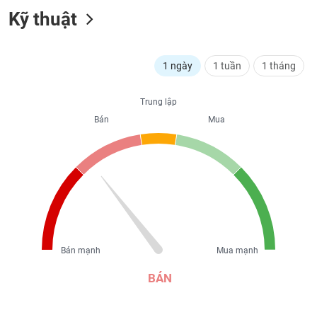
liệu
Kỹ thuật
Tâm
lý
TIÊU
1 ngày
1 tuần
1 tháng
thị
DÙNG
trường
KHÔNG
Trung lập
THIẾT
YẾU
Bán
Mua
TIÊU
DÙNG
THIẾT
YẾU
Bán mạnh
Mua mạnh
BÁN
CHĂM