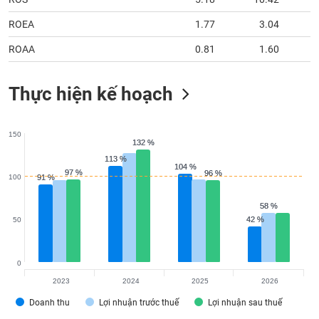
ROEA
1.77
3.04
ROAA
0.81
1.60
Thực hiện kế hoạch
150
132 %
132 %
113 %
113 %
104 %
104 %
97 %
97 %
96 %
96 %
100
91 %
91 %
58 %
58 %
42 %
42 %
50
0
2023
2024
2025
2026
Doanh thu
Lợi nhuận trước thuế
Lợi nhuận sau thuế