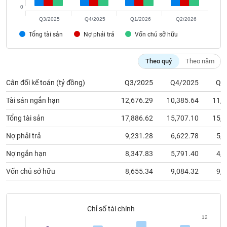
chính
0
Q3/2025
Q4/2025
Q1/2026
Q2/2026
Tổng tài sản
Nợ phải trả
Vốn chủ sỡ hữu
Công
cụ
Theo quý
Theo năm
đầu
tư
Cân đối kế toán (tỷ đồng)
Q3/2025
Q4/2025
Q1
Tài sản ngắn hạn
12,676.29
10,385.64
11,2
Tổng tài sản
17,886.62
15,707.10
15,2
Truyền
Nợ phải trả
9,231.28
6,622.78
5,5
thông
tài
Nợ ngắn hạn
8,347.83
5,791.40
4,9
chính
Vốn chủ sở hữu
8,655.34
9,084.32
9,6
Dữ
Chỉ số tài chính
liệu
12