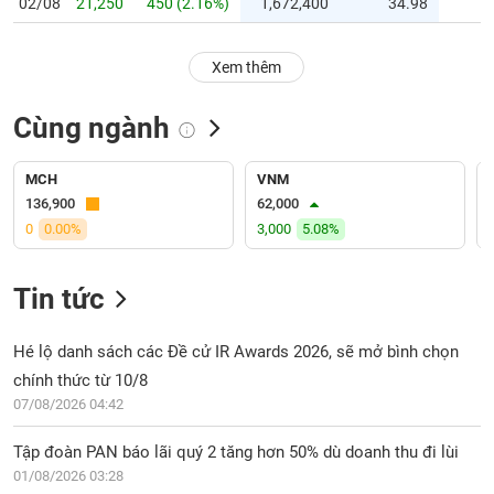
PHIẾU
02/08
21,250
450 (2.16%)
1,672,400
34.98
Hủy
niêm
yết
Xem thêm
Theo
CÔNG
dõi
Cùng ngành
CỤ
đặc
ĐẦU
biệt
TƯ
MCH
VNM
Không
136,900
62,000
được
0
0.00%
3,000
5.08%
ký
XUẤT
quỹ
DỮ
LIỆU
Tin tức
Danh
mục
ETF
Hé lộ danh sách các Đề cử IR Awards 2026, sẽ mở bình chọn
TIN
chính thức từ 10/8
Cổ
MỚI
07/08/2026 04:42
phiếu
chi
Ngành
Tập đoàn PAN báo lãi quý 2 tăng hơn 50% dù doanh thu đi lùi
tiết
(-)
01/08/2026 03:28