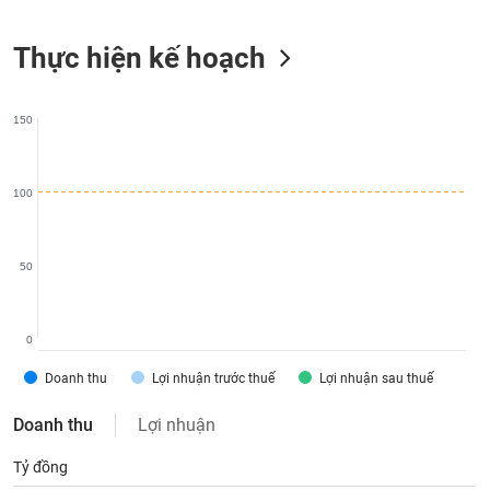
liệu
Thực hiện kế hoạch
Tâm
lý
TIÊU
thị
DÙNG
150
trường
KHÔNG
THIẾT
YẾU
100
50
TIÊU
DÙNG
THIẾT
0
YẾU
Doanh thu
Lợi nhuận trước thuế
Lợi nhuận sau thuế
Doanh thu
Lợi nhuận
Tỷ đồng
CHĂM