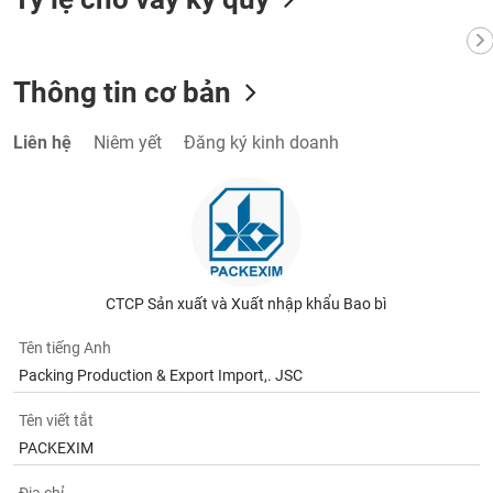
VỤ
TRUYỀN
THÔNG
Thông tin cơ bản
Liên hệ
Niêm yết
Đăng ký kinh doanh
TIỆN
ÍCH
BẤT
CTCP Sản xuất và Xuất nhập khẩu Bao bì
ĐỘNG
SẢN
Tên tiếng Anh
Packing Production & Export Import,. JSC
Mã
chứng
Tên viết tắt
khoán
PACKEXIM
(-)