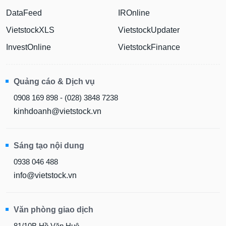
DataFeed
IROnline
VietstockXLS
VietstockUpdater
InvestOnline
VietstockFinance
Quảng cáo & Dịch vụ
0908 169 898 - (028) 3848 7238
kinhdoanh@vietstock.vn
Sáng tạo nội dung
0938 046 488
info@vietstock.vn
Văn phòng giao dịch
81/10B Hồ Văn Huê,