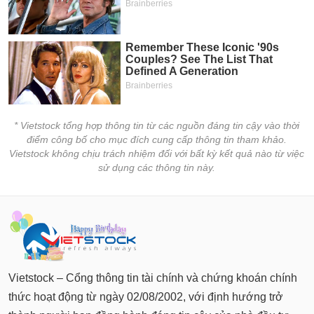
chính
Công
cụ
đầu
tư
* Vietstock tổng hợp thông tin từ các nguồn đáng tin cậy vào thời
điểm công bố cho mục đích cung cấp thông tin tham khảo.
Vietstock không chịu trách nhiệm đối với bất kỳ kết quả nào từ việc
sử dụng các thông tin này.
Truyền
thông
tài
chính
Vietstock – Cổng thông tin tài chính và chứng khoán chính
Dữ
thức hoạt động từ ngày 02/08/2002, với định hướng trở
liệu