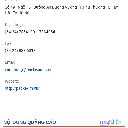
Địa chỉ
Tất cả
Cổ phiếu
Chỉ số
Chứng chỉ quỹ
Chứng q
Số 49 - Ngõ 15 - Đường An Dương Vương - P.Phú Thượng - Q.Tây
Hồ - Tp.Hà Nội
Lãnh
đạo
Điện thoại
(-)
(84.24) 7534190 – 7534034
Tất cả
Người nội bộ
Người liên quan
Cổ đông lớn
Fax
(84.24) 838 6313
Tin
tức
(-)
Email
vanphong@packexim.com
Bài
Website
viết
http://packexim.vn/
của
tác
giả
(-)
Báo
cáo