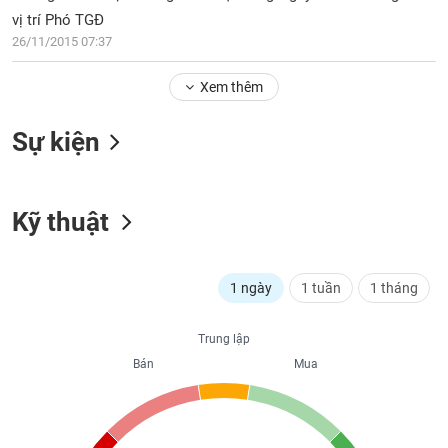
PHIẾU
Hủy
vị trí Phó TGĐ
niêm
26/11/2015 07:37
yết
Theo
Xem thêm
CÔNG
dõi
CỤ
đặc
ĐẦU
Sự kiện
biệt
TƯ
Không
được
Kỹ thuật
ký
XUẤT
quỹ
DỮ
LIỆU
Danh
1 ngày
1 tuần
1 tháng
mục
ETF
TIN
Trung lập
Cổ
MỚI
Bán
Mua
phiếu
chi
Ngành
tiết
(-)