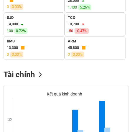
28,000
SÓC
0
0.00%
1,400
5.26%
SỨC
KHỎE
SJD
TCO
14,000
10,700
100
0.72%
-50
-0.47%
BMS
ARM
TÀI
13,300
45,800
CHÍNH
0
0.00%
0
0.00%
Tài chính
CÔNG
NGHỆ
THÔNG
Kết quả kinh doanh
TIN
25
DỊCH