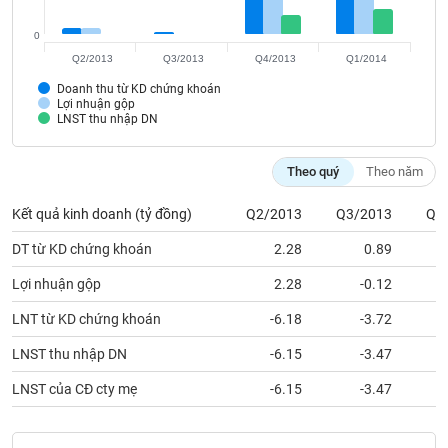
VỤ
TRUYỀN
0
THÔNG
Q2/2013
Q3/2013
Q4/2013
Q1/2014
Doanh thu từ KD chứng khoán
Lợi nhuận gộp
LNST thu nhập DN
TIỆN
ÍCH
Theo quý
Theo năm
Kết quả kinh doanh (tỷ đồng)
Q2/2013
Q3/2013
Q4
DT từ KD chứng khoán
2.28
0.89
BẤT
Lợi nhuận gộp
2.28
-0.12
ĐỘNG
SẢN
LNT từ KD chứng khoán
-6.18
-3.72
LNST thu nhập DN
-6.15
-3.47
Mã
chứng
LNST của CĐ cty mẹ
-6.15
-3.47
khoán
(-)