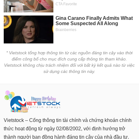
* Vietstock tổng hợp thông tin từ các nguồn đáng tin cậy vào thời
điểm công bố cho mục đích cung cấp thông tin tham khảo.
Vietstock không chịu trách nhiệm đối với bất kỳ kết quả nào từ việc
sử dụng các thông tin này.
Vietstock – Cổng thông tin tài chính và chứng khoán chính
thức hoạt động từ ngày 02/08/2002, với định hướng trở
thành người bạn đồng hành đáng tin cậy của nhà đầu tư.