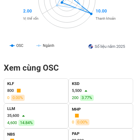
liệu
2.00
10.00
Tâm
Vị thế vốn
Thanh khoản
lý
TIÊU
thị
DÙNG
trường
KHÔNG
THIẾT
OSC
Ngành
Số liệu năm 2025
YẾU
Xem cùng OSC
TIÊU
KLF
KSD
DÙNG
800
5,500
THIẾT
0
0.00%
200
3.77%
YẾU
LLM
MHP
35,600
0
0.00%
4,600
14.84%
PAP
NBS
CHĂM