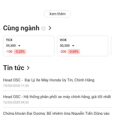
Trạng
Xem thêm
thái
NGÀNH
cổ
phiếu
Cùng ngành
Quy
DOANH
mô
TCX
VCK
NGHIỆP
thị
39,300
30,350
trường
-100
-0.25%
-200
-0.65%
Niêm
CỔ
yết
Tin tức
PHIẾU
Niêm
yết
Head OSC - Đại Lý Xe Máy Honda Uy Tín, Chính Hãng
mới
19/03/2026 11:26
PHÁI
Niêm
SINH
Head OSC - Hệ thống phân phối xe máy chính hãng, giá tốt nhất
yết
12/03/2025 04:32
bổ
sung
TRÁI
Chứng khoán Đại Dương: Bổ nhiệm ông Nguyễn Tiến Dũng vào