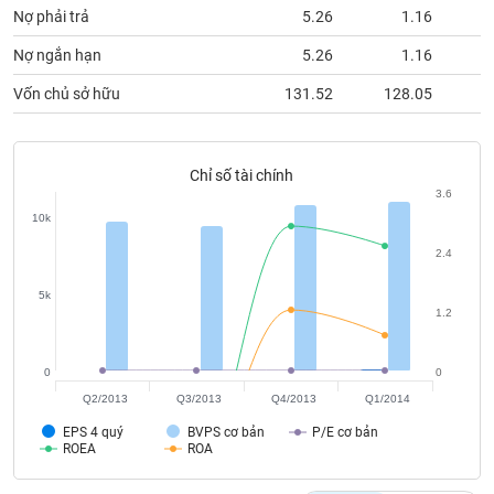
phân
Nợ phải trả
5.26
1.16
6
tích
(-)
Nợ ngắn hạn
5.26
1.16
3
Vốn chủ sở hữu
131.52
128.05
3
Thuật
ngữ
(-)
Chỉ số tài chính
3.6
Dịch
10k
vụ
(-)
2.4
5k
1.2
Đào
tạo
0
0
Q2/2013
Q3/2013
Q4/2013
Q1/2014
EPS 4 quý
BVPS cơ bản
P/E cơ bản
ROEA
ROA
Sách
tài