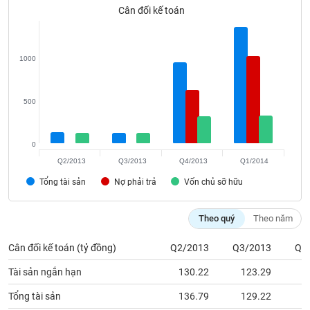
Tất cả
Cổ phiếu
Chỉ số
Chứng chỉ quỹ
Chứng q
Cân đối kế toán
Lãnh
đạo
1000
(-)
Tất cả
Người nội bộ
Người liên quan
Cổ đông lớn
500
Tin
tức
0
(-)
Q2/2013
Q3/2013
Q4/2013
Q1/2014
Tổng tài sản
Nợ phải trả
Vốn chủ sỡ hữu
Bài
viết
của
Theo quý
Theo năm
tác
giả
Cân đối kế toán (tỷ đồng)
Q2/2013
Q3/2013
Q4
(-)
Tài sản ngắn hạn
130.22
123.29
9
Báo
Tổng tài sản
136.79
129.22
9
cáo