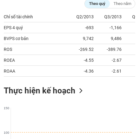
chính
Theo quý
Theo năm
Chỉ số tài chính
Q2/2013
Q3/2013
Q4
EPS 4 quý
-693
-1,166
Công
cụ
BVPS cơ bản
9,742
9,486
1
đầu
tư
ROS
-269.52
-389.76
ROEA
-4.55
-2.67
ROAA
-4.36
-2.61
Truyền
thông
Thực hiện kế hoạch
tài
chính
150
Dữ
100
liệu