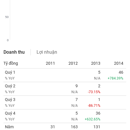
tài
chính
50
0
Doanh thu
Lợi nhuận
Tỷ đồng
2011
2012
2013
2014
Quý 1
5
46
% YoY
N/A
+784.39%
Quý 2
9
2
% YoY
N/A
-73.15%
Quý 3
7
1
% YoY
N/A
-86.71%
Quý 4
5
36
% YoY
N/A
+632.65%
Năm
31
163
131