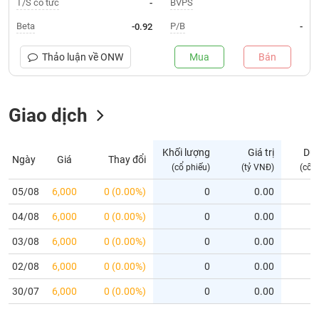
T/S cổ tức
BVPS
-
Trạng
Beta
P/B
-0.92
-
thái
NGÀNH
cổ
Thảo luận về
ONW
Mua
Bán
phiếu
Quy
Giao dịch
DOANH
mô
NGHIỆP
thị
trường
Khối lượng
Giá trị
Dư
Ngày
Giá
Thay đổi
Niêm
(cổ phiếu)
(tỷ VNĐ)
(cổ 
CỔ
yết
PHIẾU
05/08
6,000
0 (0.00%)
0
0.00
Niêm
04/08
yết
6,000
0 (0.00%)
0
0.00
mới
PHÁI
03/08
6,000
0 (0.00%)
0
0.00
Niêm
SINH
02/08
6,000
0 (0.00%)
0
0.00
yết
bổ
30/07
6,000
0 (0.00%)
0
0.00
sung
TRÁI