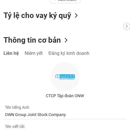
chính
Tỷ lệ cho vay ký quỹ
Công
cụ
Thông tin cơ bản
đầu
tư
Liên hệ
Niêm yết
Đăng ký kinh doanh
Truyền
thông
tài
chính
CTCP Tập đoàn ONW
Tên tiếng Anh
OWN Group Joint Stock Company
Dữ
liệu
Tên viết tắt