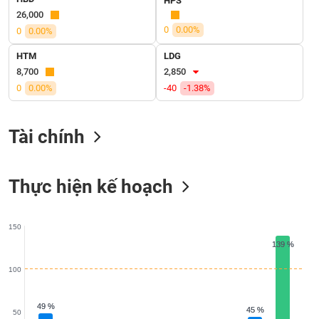
HPS
VỤ
26,000
TRUYỀN
0
0.00%
0
0.00%
THÔNG
HTM
LDG
8,700
2,850
0
0.00%
-40
-1.38%
TIỆN
ÍCH
Tài chính
Thực hiện kế hoạch
BẤT
ĐỘNG
SẢN
150
139 %
139 %
Mã
chứng
100
khoán
(-)
49 %
49 %
45 %
45 %
50