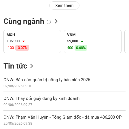
PHIẾU
Hủy
Xem thêm
niêm
yết
Cùng ngành
Theo
CÔNG
dõi
CỤ
đặc
MCH
VNM
ĐẦU
biệt
136,900
59,000
TƯ
-100
-0.07%
400
0.68%
Không
được
ký
Tin tức
XUẤT
quỹ
DỮ
LIỆU
Danh
ONW: Báo cáo quản trị công ty bán niên 2026
mục
02/08/2026 09:10
ETF
TIN
ONW: Thay đổi giấy đăng ký kinh doanh
Cổ
MỚI
02/06/2026 09:27
phiếu
chi
Ngành
ONW: Phạm Văn Huyện - Tổng Giám đốc - đã mua 436,200 CP
tiết
(-)
25/05/2026 09:38