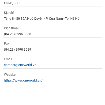
tài
ONW., JSC
chính
Địa chỉ
Tầng 8 - Số 39A Ngô Quyền - P. Cửa Nam - Tp. Hà Nội
Điện thoại
(84.28) 3995 3888
Fax
(84.28) 3990 3639
Email
contact@oneworld.vn
Website
https://www.oneworld.vn/