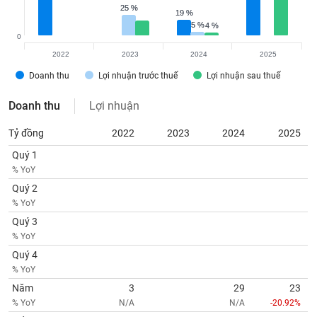
Tất cả
Cổ phiếu
Chỉ số
Chứng chỉ quỹ
Chứng q
25 %
25 %
19 %
19 %
5 %
5 %
4 %
4 %
0
Lãnh
đạo
2022
2023
2024
2025
(-)
Doanh thu
Lợi nhuận trước thuế
Lợi nhuận sau thuế
Tất cả
Người nội bộ
Người liên quan
Cổ đông lớn
Doanh thu
Lợi nhuận
Tin
Tỷ đồng
2022
2023
2024
2025
tức
(-)
Quý 1
% YoY
Quý 2
Bài
% YoY
viết
của
Quý 3
tác
% YoY
giả
Quý 4
(-)
% YoY
Năm
3
29
23
Báo
% YoY
N/A
N/A
-20.92%
cáo