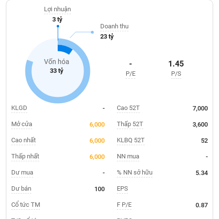
Giá
tích
Lợi nhuận
Đặt
3 tỷ
Biểu
lệnh
Doanh thu
đồ
ĐÔNG
23 tỷ
Nước
tài
DƯƠNG
ngoài
chính
Vốn hóa
-
1.45
Tự
33 tỷ
P/E
P/S
TÀI
doanh
CHÍNH
Ảnh
CÁ
hưởng
NHÂN
KLGD
Cao 52T
-
7,000
chỉ
số
Mở cửa
Thấp 52T
6,000
3,600
Biến
Cao nhất
KLBQ 52T
6,000
52
PHÂN
động
TÍCH
Thấp nhất
NN mua
6,000
-
cổ
VIETSTOCKFINANCE
phiếu
Dư mua
% NN sở hữu
-
5.34
Giao
Dư bán
EPS
100
dịch
Cổ tức TM
F P/E
0.87
VĨ
nội
MÔ
bộ