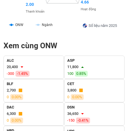
SÓC
4.66
2.00
SỨC
Hoạt động
Thanh khoản
KHỎE
ONW
Ngành
Số liệu năm 2025
TÀI
Xem cùng ONW
CHÍNH
ALC
ASP
20,400
11,800
-300
-1.45%
100
0.85%
CÔNG
BLF
CET
NGHỆ
2,700
3,800
THÔNG
0
0.00%
0
0.00%
TIN
DAC
DSN
6,300
36,650
0
0.00%
-150
-0.41%
DỊCH
HBD