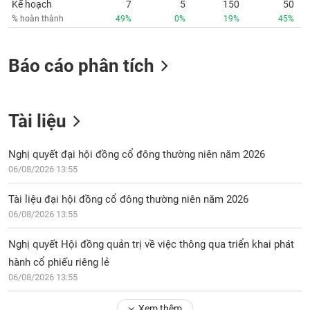
Kế hoạch
7
5
150
50
phân
tích
% hoàn thành
49%
0%
19%
45%
(-)
Báo cáo phân tích
Thuật
ngữ
(-)
Tài liệu
Dịch
vụ
Nghị quyết đại hội đồng cổ đông thường niên năm 2026
(-)
06/08/2026 13:55
Tài liệu đại hội đồng cổ đông thường niên năm 2026
Đào
06/08/2026 13:55
tạo
Nghị quyết Hội đồng quản trị về việc thông qua triển khai phát
hành cổ phiếu riêng lẻ
06/08/2026 13:55
Sách
tài
Xem thêm