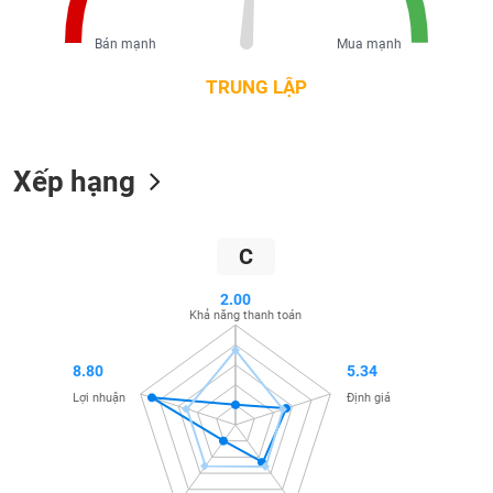
liệu
Bán mạnh
Mua mạnh
Tâm
lý
TRUNG LẬP
TIÊU
thị
DÙNG
trường
KHÔNG
THIẾT
Xếp hạng
YẾU
C
TIÊU
2.00
Khả năng thanh toán
DÙNG
THIẾT
YẾU
8.80
5.34
Lợi nhuận
Định giá
CHĂM