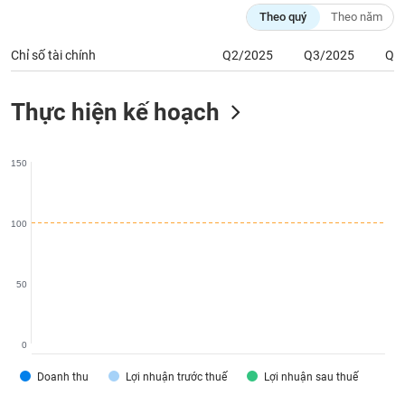
chính
Theo quý
Theo năm
Chỉ số tài chính
Q2/2025
Q3/2025
Q4
Công
Thực hiện kế hoạch
cụ
đầu
tư
150
100
Truyền
thông
tài
chính
50
0
Dữ
Doanh thu
Lợi nhuận trước thuế
Lợi nhuận sau thuế
liệu