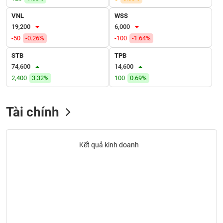
SÓC
SỨC
VNL
WSS
KHỎE
19,200
6,000
-50
-0.26%
-100
-1.64%
STB
TPB
74,600
14,600
TÀI
2,400
3.32%
100
0.69%
CHÍNH
Tài chính
CÔNG
NGHỆ
Kết quả kinh doanh
THÔNG
TIN
DỊCH