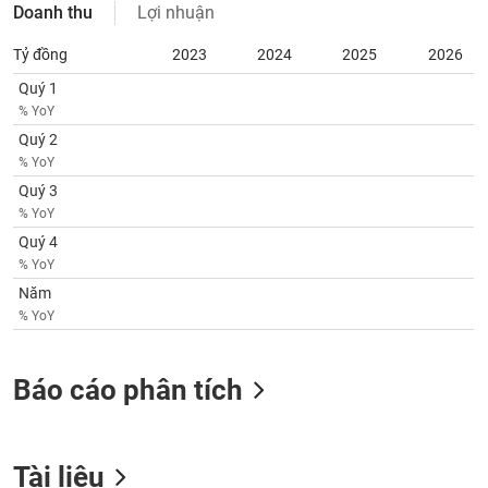
tài
Doanh thu
Lợi nhuận
chính
Tỷ đồng
2023
2024
2025
2026
Quý 1
% YoY
Quý 2
% YoY
Quý 3
% YoY
Quý 4
% YoY
Năm
% YoY
Báo cáo phân tích
Tài liệu