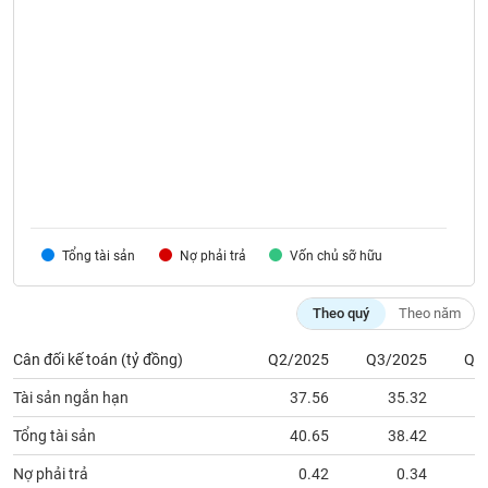
Tất cả
Cổ phiếu
Chỉ số
Chứng chỉ quỹ
Chứng q
Lãnh
đạo
(-)
Tất cả
Người nội bộ
Người liên quan
Cổ đông lớn
Tin
tức
(-)
Tổng tài sản
Nợ phải trả
Vốn chủ sỡ hữu
Bài
Theo quý
Theo năm
viết
của
tác
Cân đối kế toán (tỷ đồng)
Q2/2025
Q3/2025
Q4
giả
(-)
Tài sản ngắn hạn
37.56
35.32
Tổng tài sản
40.65
38.42
Báo
Nợ phải trả
0.42
0.34
cáo