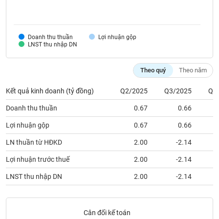
VỤ
TRUYỀN
THÔNG
Doanh thu thuần
Lợi nhuận gộp
LNST thu nhập DN
Theo quý
Theo năm
TIỆN
ÍCH
Kết quả kinh doanh (tỷ đồng)
Q2/2025
Q3/2025
Q4
Doanh thu thuần
0.67
0.66
Lợi nhuận gộp
0.67
0.66
BẤT
LN thuần từ HĐKD
2.00
-2.14
ĐỘNG
SẢN
Lợi nhuận trước thuế
2.00
-2.14
LNST thu nhập DN
2.00
-2.14
Mã
chứng
khoán
(-)
Cân đối kế toán