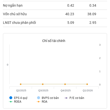
phân
Nợ ngắn hạn
0.42
0.34
tích
(-)
Vốn chủ sở hữu
40.23
38.09
LNST chưa phân phối
5.09
2.95
Thuật
ngữ
(-)
Chỉ số tài chính
3
Dịch
vụ
(-)
2
0
1
Đào
tạo
0
Q2/2025
Q3/2025
Q4/2025
Q1/2026
EPS 4 quý
BVPS cơ bản
P/E cơ bản
Sách
ROEA
ROA
tài