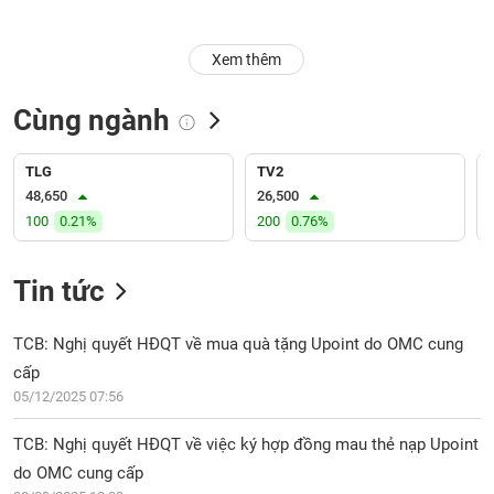
Trạng
Xem thêm
thái
NGÀNH
cổ
phiếu
Cùng ngành
Quy
DOANH
mô
TLG
TV2
NGHIỆP
thị
48,650
26,500
trường
100
0.21%
200
0.76%
Niêm
CỔ
yết
Tin tức
PHIẾU
Niêm
yết
TCB: Nghị quyết HĐQT về mua quà tặng Upoint do OMC cung
mới
cấp
PHÁI
Niêm
SINH
05/12/2025 07:56
yết
bổ
TCB: Nghị quyết HĐQT về việc ký hợp đồng mau thẻ nạp Upoint
sung
do OMC cung cấp
TRÁI