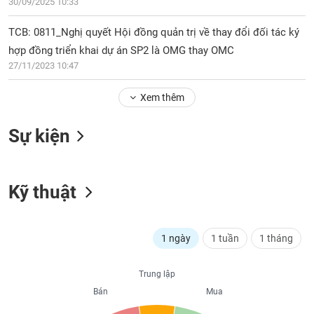
PHIẾU
30/09/2025 10:33
Hủy
niêm
TCB: 0811_Nghị quyết Hội đồng quản trị về thay đổi đối tác ký
yết
hợp đồng triển khai dự án SP2 là OMG thay OMC
Theo
CÔNG
27/11/2023 10:47
dõi
CỤ
đặc
ĐẦU
Xem thêm
biệt
TƯ
Không
Sự kiện
được
ký
XUẤT
quỹ
DỮ
LIỆU
Kỹ thuật
Danh
mục
ETF
TIN
1 ngày
1 tuần
1 tháng
Cổ
MỚI
phiếu
chi
Trung lập
Ngành
tiết
Bán
Mua
(-)