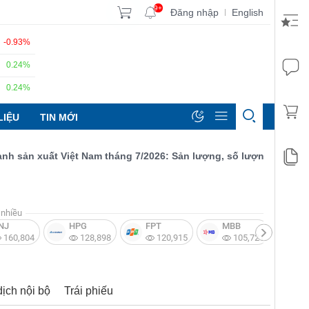
9+
Đăng nhập
English
|
-0.93%
0.24%
0.24%
LIỆU
TIN MỚI
ản xuất Việt Nam tháng 7/2026: Sản lượng, số lượng đơn đặt hàng
nhiều
NJ
HPG
FPT
MBB
V
160,804
128,898
120,915
105,721
dịch nội bộ
Trái phiếu