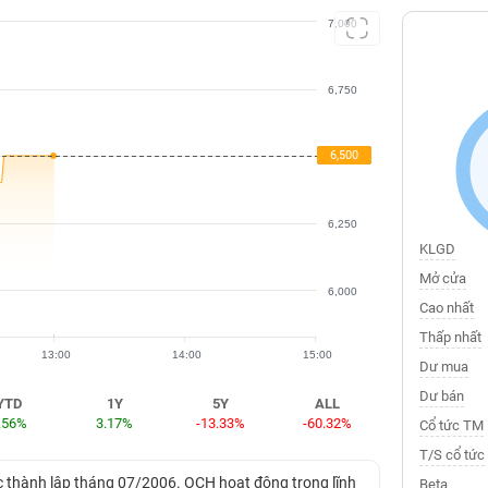
7,000
6,750
6,500
6,500
6,500
6,250
KLGD
Mở cửa
6,000
Cao nhất
Thấp nhất
13:00
14:00
15:00
Dư mua
Dư bán
YTD
1Y
5Y
ALL
.56%
3.17%
-13.33%
-60.32%
Cổ tức TM
T/S cổ tức
 thành lập tháng 07/2006. OCH hoạt động trong lĩnh
Beta