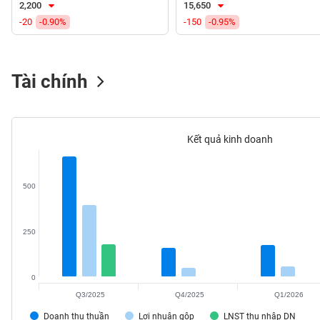
2,200
15,650
VS-
-20
-0.90%
-150
-0.95%
SECTOR
Tài chính
NĂNG
LƯỢNG
Kết quả kinh doanh
500
NGUYÊN
VẬT
LIỆU
250
0
Q3/2025
Q4/2025
Q1/2026
CÔNG
NGHIỆP
Doanh thu thuần
Lợi nhuận gộp
LNST thu nhập DN