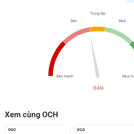
PHIẾU
Trung lập
Bán
Mua
CÔNG
CỤ
ĐẦU
TƯ
XUẤT
DỮ
Bán mạnh
Mua m
LIỆU
BÁN
TIN
MỚI
Xem cùng OCH
Ngành
(-)
OGC
VCG