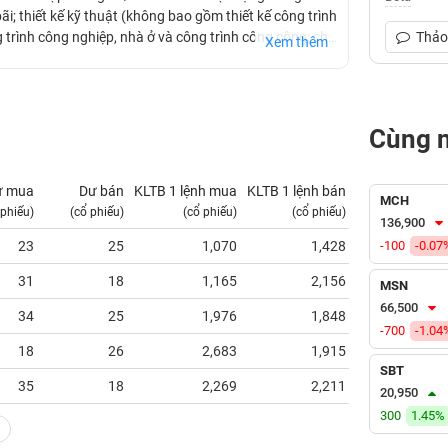
i; thiết kế kỹ thuật (không bao gồm thiết kế công trình
 trình công nghiệp, nhà ở và công trình công cộng; cho
Thảo 
Xem thêm
Cùng 
ư mua
Dư bán
KLTB 1 lệnh mua
KLTB 1 lệnh bán
NN mua
MCH
 phiếu)
(cổ phiếu)
(cổ phiếu)
(cổ phiếu)
(tỷ VNĐ)
136,900
23
25
1,070
1,428
-100
0.00
-0.07
31
18
1,165
2,156
0.00
MSN
66,500
34
25
1,976
1,848
0.00
-700
-1.04
18
26
2,683
1,915
0.00
SBT
35
18
2,269
2,211
0.00
20,950
300
1.45%