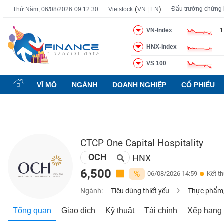
(
)
Đấu trường chứng
Thứ Năm, 06/08/2026
09:12:31
Vietstock
VN
|
EN
VN-Index
1
HNX-Index
Tất cả
Tính năng
Ngành
Mã chứng khoán
Lãnh đạ
VS 100
Tính
năng
VĨ MÔ
NGÀNH
DOANH NGHIỆP
CỔ PHIẾU
(-)
VIETSTOCK
CTCP One Capital Hospitality
OCH
CHỨNG
HNX
KHOÁN
6,500
%
06/08/2026 14:59
Kết t
Ngành:
Tiêu dùng thiết yếu
Thực phẩm,
DOANH
Tổng quan
Giao dịch
Kỹ thuật
Tài chính
Xếp hạng
NGHIỆP