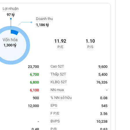
Lợi nhuận
97 tỷ
Doanh thu
1,186 tỷ
Vốn hóa
11.92
1.10
1,300 tỷ
P/E
P/S
Cao 52T
23,700
9,600
Thấp 52T
6,700
5,400
KLBQ 52T
6,800
76,326
NN mua
6,100
-
% NN sở hữu
900
0.08
EPS
12,000
545
F P/E
3.56
BVPS
-
10,238
P/B
0.48
0.63