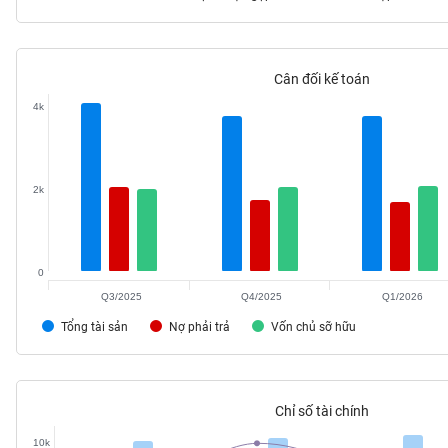
Cân đối kế toán
TIÊU
4k
DÙNG
KHÔNG
THIẾT
YẾU
2k
0
TIÊU
DÙNG
Q3/2025
Q4/2025
Q1/2026
THIẾT
Tổng tài sản
Nợ phải trả
Vốn chủ sỡ hữu
YẾU
Chỉ số tài chính
CHĂM
10k