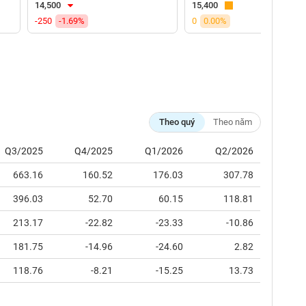
14,500
15,400
-250
-1.69%
0
0.00%
Theo quý
Theo năm
Q3/2025
Q4/2025
Q1/2026
Q2/2026
663.16
160.52
176.03
307.78
396.03
52.70
60.15
118.81
213.17
-22.82
-23.33
-10.86
181.75
-14.96
-24.60
2.82
118.76
-8.21
-15.25
13.73