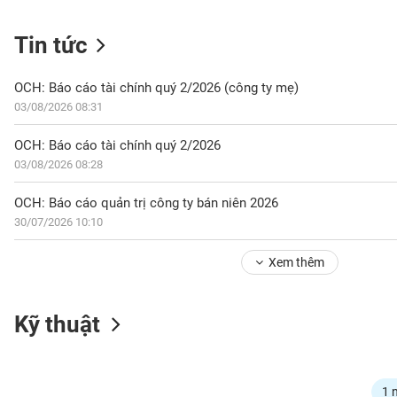
Tin tức
NGÀNH
OCH: Báo cáo tài chính quý 2/2026 (công ty mẹ)
03/08/2026 08:31
DOANH
OCH: Báo cáo tài chính quý 2/2026
NGHIỆP
03/08/2026 08:28
OCH: Báo cáo quản trị công ty bán niên 2026
30/07/2026 10:10
CỔ
PHIẾU
Xem thêm
PHÁI
Kỹ thuật
SINH
TRÁI
1 