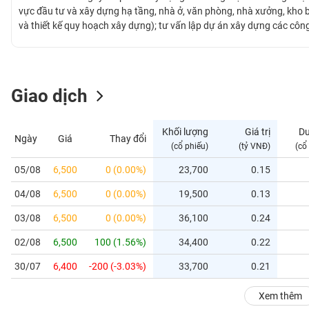
GIỚI
vực đầu tư và xây dựng hạ tầng, nhà ở, văn phòng, nhà xưởng, kho bã
và thiết kế quy hoạch xây dựng); tư vấn lập dự án xây dựng các công
thuê nhà xưởng, văn phòng, nhà ở và kho bãi...
ĐÔNG
DƯƠNG
Giao dịch
TÀI
CHÍNH
Khối lượng
Giá trị
D
Ngày
Giá
Thay đổi
CÁ
(cổ phiếu)
(tỷ VNĐ)
(cổ
NHÂN
05/08
6,500
0 (0.00%)
23,700
0.15
04/08
6,500
0 (0.00%)
19,500
0.13
PHÂN
TÍCH
03/08
6,500
0 (0.00%)
36,100
0.24
VIETSTOCKFINANCE
02/08
6,500
100 (1.56%)
34,400
0.22
30/07
6,400
-200 (-3.03%)
33,700
0.21
VĨ
Xem thêm
MÔ