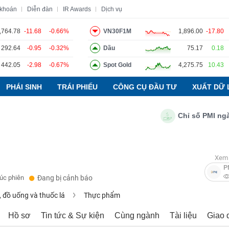
 khoán
Diễn đàn
IR Awards
Dịch vụ
,764.78
-11.68
-0.66%
VN30F1M
1,896.00
-17.80
292.64
-0.95
-0.32%
Dầu
75.17
0.18
o
Tin tức
Báo cáo phân tích
Thuật ngữ
Dịch vụ
442.05
-2.98
-0.67%
Spot Gold
4,275.75
10.43
PHÁI SINH
TRÁI PHIẾU
CÔNG CỤ ĐẦU TƯ
XUẤT DỮ 
Chỉ số PMI ngành s
Xem 
P
húc phiên
Đang bị cảnh báo
 đồ uống và thuốc lá
Thực phẩm
Hồ sơ
Tin tức & Sự kiện
Cùng ngành
Tài liệu
Giao 