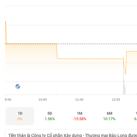
BẤT
ĐỘNG
SẢN
TÀI
CHÍNH
HÀNG
HÓA
9:00
10:00
11:00
12:00
KINH
TẾ
1D
5D
1M
6M
0%
1.56%
-15.58%
10.17%
6
THẾ
Tiền thân là Công ty Cổ phần Xây dựng - Thương mại Bảo Long được