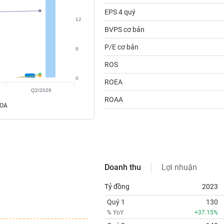
EPS 4 quý
12
BVPS cơ bản
P/E cơ bản
6
ROS
0
ROEA
Q2/2026
ROAA
ROA
Doanh thu
Lợi nhuận
Tỷ đồng
2023
Quý 1
130
% YoY
+37.15%