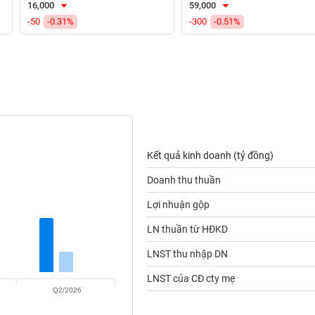
16,000
59,000
-50
-0.31%
-300
-0.51%
Kết quả kinh doanh (tỷ đồng)
Doanh thu thuần
Lợi nhuận gộp
LN thuần từ HĐKD
LNST thu nhập DN
LNST của CĐ cty mẹ
Q2/2026