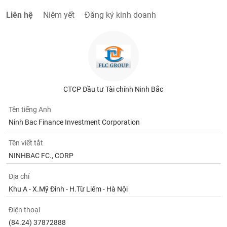
VỤ
Liên hệ
Niêm yết
Đăng ký kinh doanh
TRUYỀN
THÔNG
TIỆN
ÍCH
CTCP Đầu tư Tài chính Ninh Bắc
Tên tiếng Anh
Ninh Bac Finance Investment Corporation
BẤT
Tên viết tắt
ĐỘNG
NINHBAC FC., CORP
SẢN
Địa chỉ
Mã
Khu A - X.Mỹ Đình - H.Từ Liêm - Hà Nội
chứng
khoán
(-)
Điện thoại
(84.24) 37872888