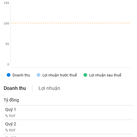
150
liệu
Tâm
lý
100
TIÊU
thị
DÙNG
trường
KHÔNG
THIẾT
50
YẾU
0
Doanh thu
Lợi nhuận trước thuế
Lợi nhuận sau thuế
TIÊU
Doanh thu
Lợi nhuận
DÙNG
THIẾT
Tỷ đồng
YẾU
Quý 1
% YoY
Quý 2
% YoY
CHĂM