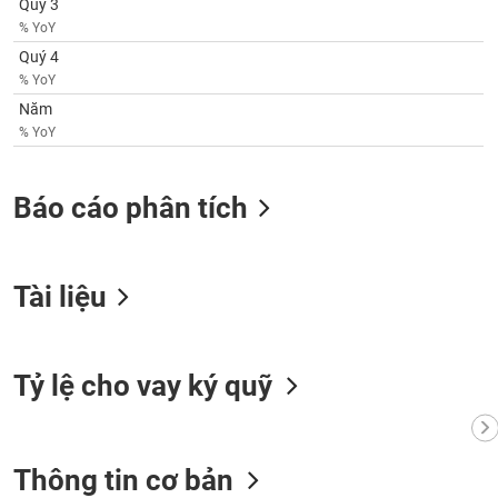
Quý 3
SÓC
% YoY
SỨC
KHỎE
Quý 4
% YoY
Năm
% YoY
TÀI
CHÍNH
Báo cáo phân tích
Tài liệu
CÔNG
NGHỆ
THÔNG
TIN
Tỷ lệ cho vay ký quỹ
Thông tin cơ bản
DỊCH