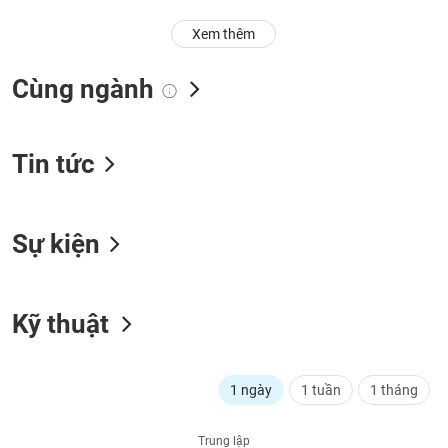
Trạng
Xem thêm
thái
NGÀNH
cổ
Cùng ngành
phiếu
Quy
DOANH
mô
Tin tức
NGHIỆP
thị
trường
Niêm
Sự kiện
CỔ
yết
PHIẾU
Niêm
yết
Kỹ thuật
mới
PHÁI
Niêm
SINH
yết
1 ngày
1 tuần
1 tháng
bổ
sung
TRÁI
Trung lập