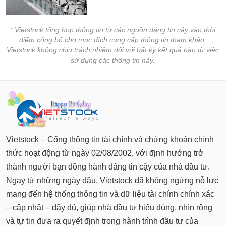
chính
* Vietstock tổng hợp thông tin từ các nguồn đáng tin cậy vào thời
điểm công bố cho mục đích cung cấp thông tin tham khảo.
Công
Vietstock không chịu trách nhiệm đối với bất kỳ kết quả nào từ việc
cụ
sử dụng các thông tin này.
đầu
tư
Truyền
thông
Vietstock – Cổng thông tin tài chính và chứng khoán chính
tài
thức hoạt động từ ngày 02/08/2002, với định hướng trở
chính
thành người bạn đồng hành đáng tin cậy của nhà đầu tư.
Ngay từ những ngày đầu, Vietstock đã không ngừng nỗ lực
mang đến hệ thống thông tin và dữ liệu tài chính chính xác
– cập nhật – đầy đủ, giúp nhà đầu tư hiểu đúng, nhìn rộng
Dữ
liệu
và tự tin đưa ra quyết định trong hành trình đầu tư của