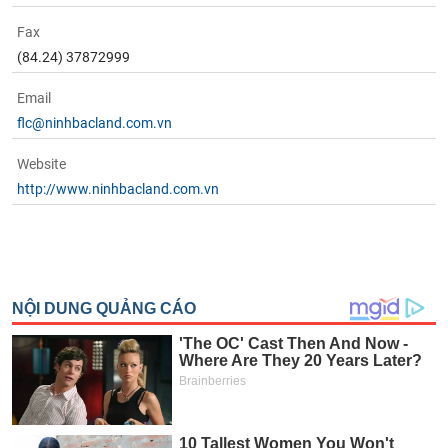
Tất cả
Cổ phiếu
Chỉ số
Chứng chỉ quỹ
Chứng q
Fax
(84.24) 37872999
Lãnh
đạo
(-)
Email
flc@ninhbacland.com.vn
Tất cả
Người nội bộ
Người liên quan
Cổ đông lớn
Website
Tin
http://www.ninhbacland.com.vn
tức
(-)
Bài
viết
của
tác
giả
(-)
Báo
cáo