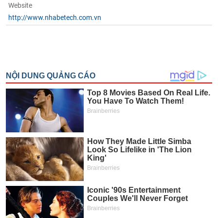
phân
Website
tích
http://www.nhabetech.com.vn
(-)
Thuật
ngữ
(-)
Dịch
vụ
(-)
Đào
tạo
Sách
tài