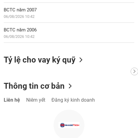
VỤ
TRUYỀN
BCTC năm 2007
THÔNG
06/08/2026 10:42
BCTC năm 2006
06/08/2026 10:42
TIỆN
ÍCH
Tỷ lệ cho vay ký quỹ
BẤT
Thông tin cơ bản
ĐỘNG
SẢN
Liên hệ
Niêm yết
Đăng ký kinh doanh
Mã
chứng
khoán
(-)