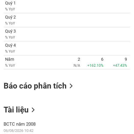
SÓC
Quý 1
SỨC
% YoY
KHỎE
Quý 2
% YoY
Quý 3
% YoY
TÀI
Quý 4
CHÍNH
% YoY
Năm
2
6
9
% YoY
N/A
+162.10%
+47.43%
CÔNG
Báo cáo phân tích
NGHỆ
THÔNG
TIN
Tài liệu
BCTC năm 2008
DỊCH
06/08/2026 10:42