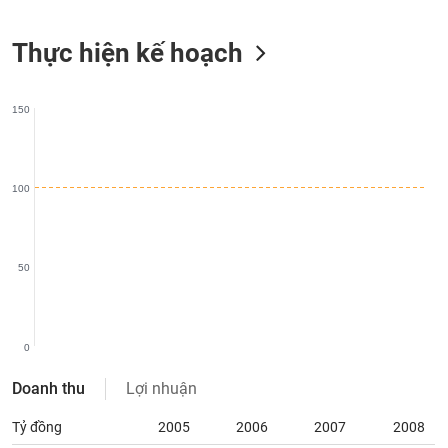
liệu
Thực hiện kế hoạch
Tâm
lý
TIÊU
thị
DÙNG
150
trường
KHÔNG
THIẾT
YẾU
100
TIÊU
50
DÙNG
THIẾT
YẾU
0
Doanh thu
Lợi nhuận
Tỷ đồng
2005
2006
2007
2008
CHĂM