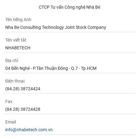
Tất cả
Cổ phiếu
Chỉ số
Chứng chỉ quỹ
Chứng q
CTCP Tư vấn Công nghệ Nhà Bè
Lãnh
Tên tiếng Anh
đạo
Nha Be Consulting Technology Joint Stock Company
(-)
Tên viết tắt
Tất cả
Người nội bộ
Người liên quan
Cổ đông lớn
NHABETECH
Tin
Địa chỉ
tức
(-)
04 Bến Nghé - P.Tân Thuận Đông - Q.7 - Tp.HCM
Điện thoại
Bài
(84.28) 38724424
viết
của
Fax
tác
giả
(84.28) 38724428
(-)
Email
info@nhabetech.com.vn
Báo
cáo