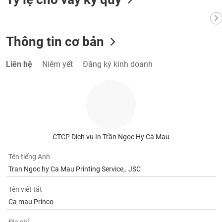
VỤ
TRUYỀN
THÔNG
Thông tin cơ bản
Liên hệ
Niêm yết
Đăng ký kinh doanh
TIỆN
ÍCH
BẤT
CTCP Dịch vụ In Trần Ngọc Hy Cà Mau
ĐỘNG
SẢN
Tên tiếng Anh
Tran Ngoc hy Ca Mau Printing Service,. JSC
Mã
chứng
Tên viết tắt
khoán
Ca mau Princo
(-)