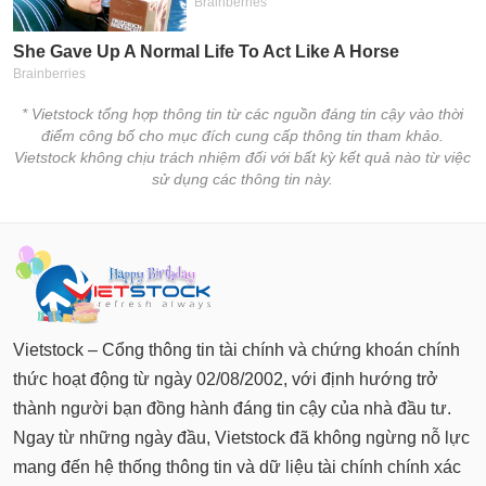
chính
Công
* Vietstock tổng hợp thông tin từ các nguồn đáng tin cậy vào thời
cụ
điểm công bố cho mục đích cung cấp thông tin tham khảo.
đầu
Vietstock không chịu trách nhiệm đối với bất kỳ kết quả nào từ việc
tư
sử dụng các thông tin này.
Truyền
thông
tài
chính
Vietstock – Cổng thông tin tài chính và chứng khoán chính
thức hoạt động từ ngày 02/08/2002, với định hướng trở
thành người bạn đồng hành đáng tin cậy của nhà đầu tư.
Ngay từ những ngày đầu, Vietstock đã không ngừng nỗ lực
Dữ
mang đến hệ thống thông tin và dữ liệu tài chính chính xác
liệu