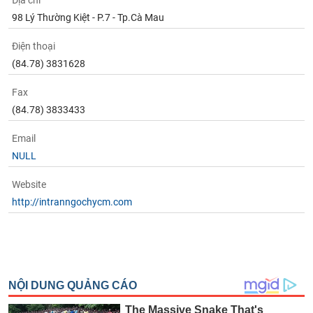
Địa chỉ
Tất cả
Cổ phiếu
Chỉ số
Chứng chỉ quỹ
Chứng q
98 Lý Thường Kiệt - P.7 - Tp.Cà Mau
Lãnh
Điện thoại
đạo
(-)
(84.78) 3831628
Tất cả
Người nội bộ
Người liên quan
Cổ đông lớn
Fax
(84.78) 3833433
Tin
Email
tức
(-)
NULL
Website
Bài
http://intranngochycm.com
viết
của
tác
giả
(-)
Báo
cáo