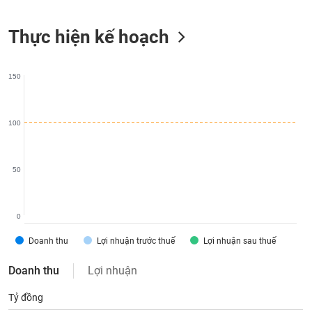
liệu
Thực hiện kế hoạch
Tâm
lý
TIÊU
thị
DÙNG
150
trường
KHÔNG
THIẾT
YẾU
100
50
TIÊU
DÙNG
THIẾT
0
YẾU
Doanh thu
Lợi nhuận trước thuế
Lợi nhuận sau thuế
Doanh thu
Lợi nhuận
Tỷ đồng
CHĂM