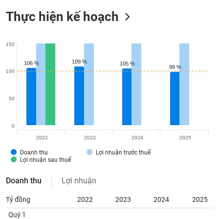
Tất cả
Cổ phiếu
Chỉ số
Chứng chỉ quỹ
Chứng q
Thực hiện kế hoạch
Lãnh
đạo
(-)
150
109 %
109 %
106 %
106 %
Tất cả
Người nội bộ
Người liên quan
Cổ đông lớn
105 %
105 %
99 %
99 %
100
Tin
tức
50
(-)
0
Bài
2022
2023
2024
2025
viết
của
Doanh thu
Lợi nhuận trước thuế
Lợi nhuận sau thuế
tác
giả
(-)
Doanh thu
Lợi nhuận
Tỷ đồng
2022
2023
2024
2025
Báo
Quý 1
cáo