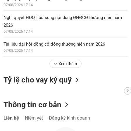
chính
07/08/2026 17:14
Nghị quyết HĐQT bổ sung nội dung ĐHĐCĐ thường niên năm
2026
Công
07/08/2026 17:14
cụ
đầu
Tài liệu đại hội đồng cổ đông thường niên năm 2026
tư
07/08/2026 17:14
Xem thêm
Truyền
Tỷ lệ cho vay ký quỹ
thông
tài
chính
Thông tin cơ bản
Liên hệ
Niêm yết
Đăng ký kinh doanh
Dữ
liệu