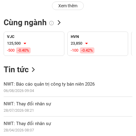
PHIẾU
Hủy
Xem thêm
niêm
yết
Cùng ngành
Theo
CÔNG
dõi
CỤ
đặc
VJC
HVN
ĐẦU
biệt
125,500
23,850
TƯ
-500
-0.40%
-100
-0.42%
Không
được
ký
Tin tức
XUẤT
quỹ
DỮ
LIỆU
Danh
NWT: Báo cáo quản trị công ty bán niên 2026
mục
06/08/2026 09:04
ETF
TIN
NWT: Thay đổi nhân sự
Cổ
MỚI
28/07/2026 08:21
phiếu
chi
Ngành
NWT: Thay đổi nhân sự
tiết
(-)
28/04/2026 08:07