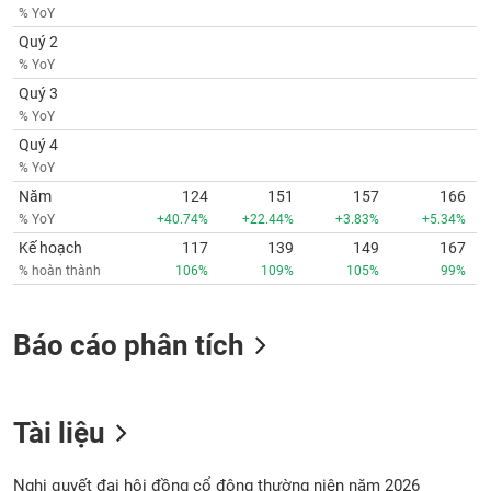
phân
% YoY
tích
Quý 2
(-)
% YoY
Quý 3
Thuật
% YoY
ngữ
Quý 4
(-)
% YoY
Năm
124
151
157
166
Dịch
% YoY
+40.74%
+22.44%
+3.83%
+5.34%
vụ
Kế hoạch
117
139
149
167
(-)
% hoàn thành
106%
109%
105%
99%
Đào
Báo cáo phân tích
tạo
Tài liệu
Sách
tài
Nghị quyết đại hội đồng cổ đông thường niên năm 2026