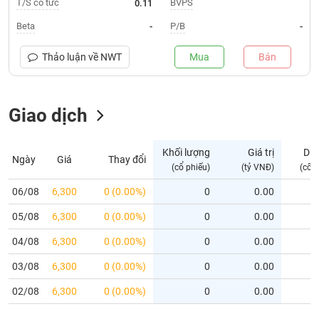
T/S cổ tức
BVPS
0.11
Trạng
Beta
P/B
-
-
thái
NGÀNH
cổ
Thảo luận về
NWT
Mua
Bán
phiếu
Quy
Giao dịch
DOANH
mô
NGHIỆP
thị
trường
Khối lượng
Giá trị
Dư
Ngày
Giá
Thay đổi
Niêm
(cổ phiếu)
(tỷ VNĐ)
(cổ 
CỔ
yết
PHIẾU
06/08
6,300
0 (0.00%)
0
0.00
Niêm
05/08
yết
6,300
0 (0.00%)
0
0.00
mới
PHÁI
04/08
6,300
0 (0.00%)
0
0.00
Niêm
SINH
03/08
6,300
0 (0.00%)
0
0.00
yết
bổ
02/08
6,300
0 (0.00%)
0
0.00
sung
TRÁI