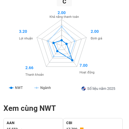
C
SÓC
SỨC
2.00
KHỎE
Khả năng thanh toán
3.20
2.00
Lợi nhuận
Định giá
TÀI
CHÍNH
7.00
2.66
Hoạt động
Thanh khoản
CÔNG
NGHỆ
NWT
Ngành
Số liệu năm 2025
THÔNG
TIN
Xem cùng NWT
AAN
CBI
DỊCH