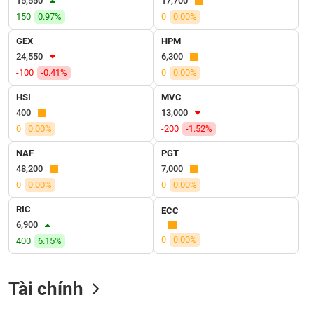
15,550
17,700
VỤ
150
0.97%
0
0.00%
TRUYỀN
THÔNG
GEX
HPM
24,550
6,300
-100
-0.41%
0
0.00%
HSI
MVC
TIỆN
400
13,000
ÍCH
0
0.00%
-200
-1.52%
NAF
PGT
48,200
7,000
0
0.00%
0
0.00%
BẤT
ĐỘNG
RIC
ECC
SẢN
6,900
0
0.00%
400
6.15%
Mã
chứng
khoán
Tài chính
(-)