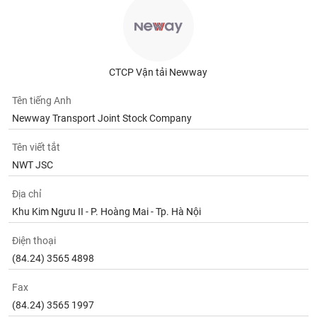
tài
chính
CTCP Vận tải Newway
Tên tiếng Anh
Newway Transport Joint Stock Company
Tên viết tắt
NWT JSC
Địa chỉ
Khu Kim Ngưu II - P. Hoàng Mai - Tp. Hà Nội
Điện thoại
(84.24) 3565 4898
Fax
(84.24) 3565 1997