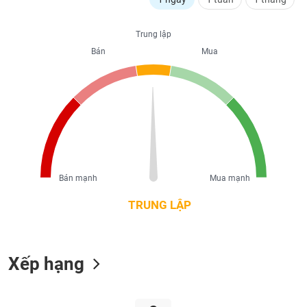
liệu
Trung lập
Tâm
Bán
Mua
lý
TIÊU
thị
DÙNG
trường
KHÔNG
THIẾT
YẾU
Bán mạnh
Mua mạnh
TIÊU
DÙNG
TRUNG LẬP
THIẾT
YẾU
Xếp hạng
CHĂM