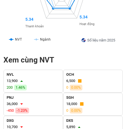
SÓC
SỨC
KHỎE
5.34
5.34
Hoạt động
Thanh khoản
NVT
Ngành
Số liệu năm 2025
TÀI
CHÍNH
Xem cùng NVT
NVL
OCH
CÔNG
13,900
6,500
NGHỆ
200
1.46%
0
0.00%
THÔNG
TIN
PNJ
SGH
36,000
18,000
-450
-1.23%
0
0.00%
DXG
DXS
DỊCH
10,700
5,890