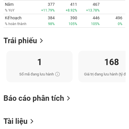
Năm
377
411
467
% YoY
+11.79%
+8.92%
+13.78%
Kế hoạch
384
390
446
496
% hoàn thành
98%
105%
105%
0%
Trái phiếu
1
168
Số mã đang lưu hành
Giá trị đang lưu hành (tỷ đồ
Báo cáo phân tích
Tài liệu