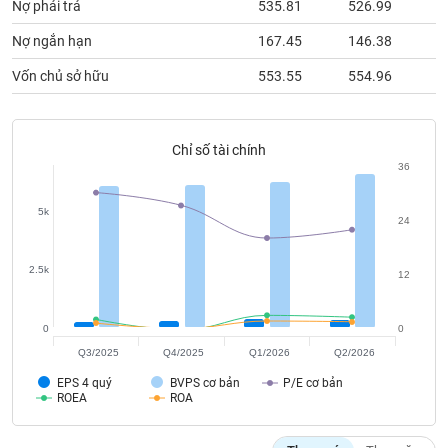
chính
Nợ phải trả
535.81
526.99
5
Nợ ngắn hạn
167.45
146.38
1
Vốn chủ sở hữu
553.55
554.96
5
Công
cụ
đầu
Chỉ số tài chính
tư
36
5k
24
Truyền
2.5k
thông
12
tài
chính
0
0
Q3/2025
Q4/2025
Q1/2026
Q2/2026
EPS 4 quý
BVPS cơ bản
P/E cơ bản
ROEA
ROA
Dữ
liệu