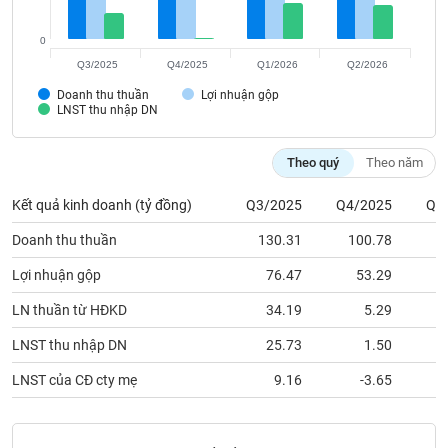
Tất cả
Cổ phiếu
Chỉ số
Chứng chỉ quỹ
Chứng q
0
Lãnh
Q3/2025
Q4/2025
Q1/2026
Q2/2026
đạo
(-)
Doanh thu thuần
Lợi nhuận gộp
LNST thu nhập DN
Tất cả
Người nội bộ
Người liên quan
Cổ đông lớn
Theo quý
Theo năm
Tin
tức
Kết quả kinh doanh (tỷ đồng)
Q3/2025
Q4/2025
Q1
(-)
Doanh thu thuần
130.31
100.78
1
Lợi nhuận gộp
76.47
53.29
Bài
viết
LN thuần từ HĐKD
34.19
5.29
của
tác
LNST thu nhập DN
25.73
1.50
giả
(-)
LNST của CĐ cty mẹ
9.16
-3.65
Báo
cáo