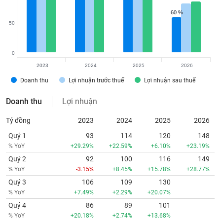
60 %
60 %
50
0
2023
2024
2025
2026
Doanh thu
Lợi nhuận trước thuế
Lợi nhuận sau thuế
Doanh thu
Lợi nhuận
Tỷ đồng
2023
2024
2025
2026
Quý 1
93
114
120
148
% YoY
+29.29%
+22.59%
+6.10%
+23.19%
Quý 2
92
100
116
149
% YoY
-3.15%
+8.45%
+15.78%
+28.77%
Quý 3
106
109
130
% YoY
+7.49%
+2.29%
+20.07%
Quý 4
86
89
101
% YoY
+20.18%
+2.74%
+13.68%