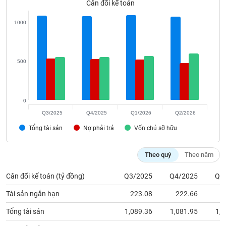
Cân đối kế toán
phân
tích
(-)
1000
Thuật
ngữ
500
(-)
Dịch
0
vụ
Q3/2025
Q4/2025
Q1/2026
Q2/2026
(-)
Tổng tài sản
Nợ phải trả
Vốn chủ sỡ hữu
Đào
Theo quý
Theo năm
tạo
Cân đối kế toán (tỷ đồng)
Q3/2025
Q4/2025
Q1
Tài sản ngắn hạn
223.08
222.66
2
Sách
Tổng tài sản
1,089.36
1,081.95
1,0
tài