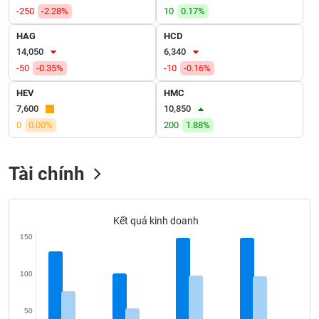
VỤ
-250
-2.28%
10
0.17%
TRUYỀN
THÔNG
HAG
HCD
14,050
6,340
-50
-0.35%
-10
-0.16%
HEV
HMC
TIỆN
7,600
10,850
ÍCH
0
0.00%
200
1.88%
Tài chính
BẤT
ĐỘNG
Kết quả kinh doanh
SẢN
150
Mã
chứng
100
khoán
(-)
50