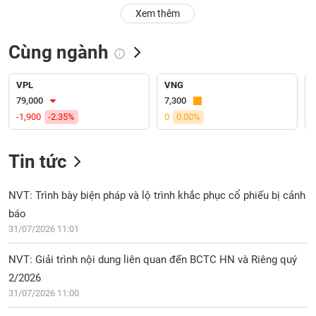
PHIẾU
Hủy
Xem thêm
niêm
yết
Cùng ngành
Theo
CÔNG
dõi
CỤ
đặc
VPL
VNG
ĐẦU
biệt
79,000
7,300
TƯ
-1,900
-2.35%
0
0.00%
Không
được
ký
Tin tức
XUẤT
quỹ
DỮ
LIỆU
Danh
NVT: Trình bày biện pháp và lộ trình khắc phục cổ phiếu bị cảnh
mục
báo
ETF
31/07/2026 11:01
TIN
Cổ
MỚI
NVT: Giải trình nội dung liên quan đến BCTC HN và Riêng quý
phiếu
chi
2/2026
Ngành
tiết
31/07/2026 11:00
(-)