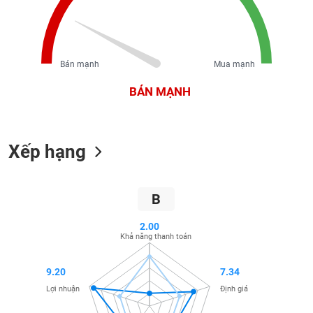
liệu
Tâm
lý
TIÊU
Bán mạnh
Mua mạnh
thị
DÙNG
trường
KHÔNG
BÁN MẠNH
THIẾT
YẾU
Xếp hạng
TIÊU
B
DÙNG
THIẾT
2.00
YẾU
Khả năng thanh toán
9.20
7.34
Lợi nhuận
Định giá
CHĂM