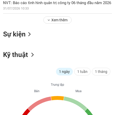
Tổng
VS-
NVT: Báo cáo tình hình quản trị công ty 06 tháng đầu năm 2026
quan
SECTOR
31/07/2026 10:33
Giao
dịch
Xem thêm
Tài
Sự kiện
chính
NĂNG
Phân
LƯỢNG
tích
kỹ
Kỹ thuật
thuật
Hồ
NGUYÊN
sơ
1 ngày
1 tuần
1 tháng
VẬT
doanh
LIỆU
nghiệp
Trung lập
Tin
Bán
Mua
tức
sự
CÔNG
kiện
NGHIỆP
Tài