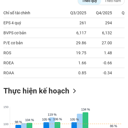
tài
Theo quý
Theo năm
chính
Chỉ số tài chính
Q3/2025
Q4/2025
Q1
EPS 4 quý
261
294
BVPS cơ bản
6,117
6,132
P/E cơ bản
29.86
27.00
ROS
19.75
1.48
ROEA
1.66
-0.66
ROAA
0.85
-0.34
Thực hiện kế hoạch
150
134 %
134 %
119 %
119 %
106 %
106 %
105 %
105 %
105 %
105 %
104 %
104 %
98 %
98 %
100
86 %
86 %