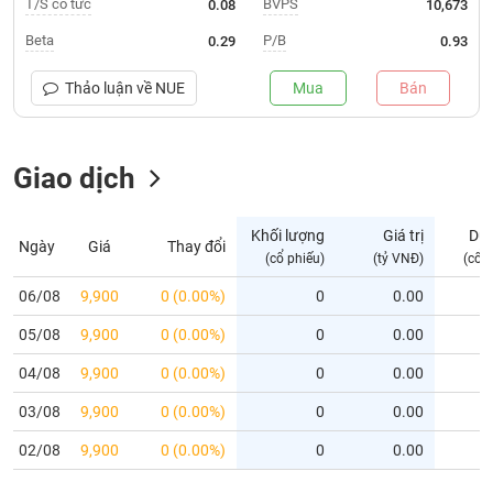
T/S cổ tức
BVPS
0.08
10,673
Trạng
Beta
P/B
0.29
0.93
thái
NGÀNH
cổ
Thảo luận về
NUE
Mua
Bán
phiếu
Quy
Giao dịch
DOANH
mô
NGHIỆP
thị
trường
Khối lượng
Giá trị
Dư
Ngày
Giá
Thay đổi
Niêm
(cổ phiếu)
(tỷ VNĐ)
(cổ 
CỔ
yết
PHIẾU
06/08
9,900
0 (0.00%)
0
0.00
Niêm
05/08
yết
9,900
0 (0.00%)
0
0.00
mới
PHÁI
04/08
9,900
0 (0.00%)
0
0.00
Niêm
SINH
03/08
9,900
0 (0.00%)
0
0.00
yết
bổ
02/08
9,900
0 (0.00%)
0
0.00
sung
TRÁI