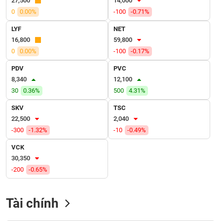
27,500
14,000
VỤ
0
0.00%
-100
-0.71%
TRUYỀN
THÔNG
LYF
NET
16,800
59,800
0
0.00%
-100
-0.17%
PDV
PVC
TIỆN
8,340
12,100
ÍCH
30
0.36%
500
4.31%
SKV
TSC
22,500
2,040
-300
-1.32%
-10
-0.49%
BẤT
ĐỘNG
VCK
SẢN
30,350
-200
-0.65%
Mã
chứng
khoán
Tài chính
(-)