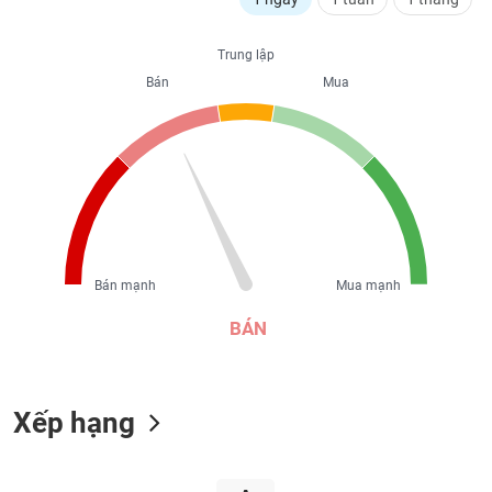
liệu
Trung lập
Tâm
Bán
Mua
lý
TIÊU
thị
DÙNG
trường
KHÔNG
THIẾT
YẾU
Bán mạnh
Mua mạnh
TIÊU
DÙNG
BÁN
THIẾT
YẾU
Xếp hạng
CHĂM