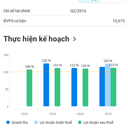
tài
chính
Chỉ số tài chính
Q2/2016
BVPS cơ bản
10,673
Thực hiện kế hoạch
150
125 %
125 %
124 %
124 %
113 %
113 %
112 %
112 %
112 %
112 %
110 %
110 %
108 %
108 %
100
50
0
2022
2023
2024
2025
Doanh thu
Lợi nhuận trước thuế
Lợi nhuận sau thuế