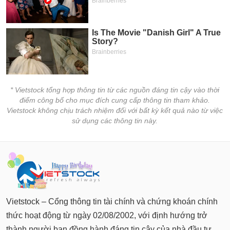
* Vietstock tổng hợp thông tin từ các nguồn đáng tin cậy vào thời
điểm công bố cho mục đích cung cấp thông tin tham khảo.
Vietstock không chịu trách nhiệm đối với bất kỳ kết quả nào từ việc
sử dụng các thông tin này.
Vietstock – Cổng thông tin tài chính và chứng khoán chính
thức hoạt động từ ngày 02/08/2002, với định hướng trở
thành người bạn đồng hành đáng tin cậy của nhà đầu tư.