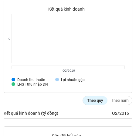
Tất cả
Cổ phiếu
Chỉ số
Chứng chỉ quỹ
Chứng q
Kết quả kinh doanh
Lãnh
đạo
(-)
0
Tất cả
Người nội bộ
Người liên quan
Cổ đông lớn
Tin
tức
(-)
Q2/2016
Doanh thu thuần
Lợi nhuận gộp
Bài
LNST thu nhập DN
viết
của
tác
Theo quý
Theo năm
giả
(-)
Kết quả kinh doanh (tỷ đồng)
Q2/2016
Báo
cáo
Cân đối kế toán