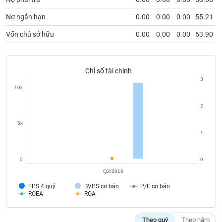
chính
Nợ ngắn hạn
0.00
0.00
0.00
55.21
Vốn chủ sở hữu
0.00
0.00
0.00
63.90
Công
cụ
đầu
Chỉ số tài chính
tư
3
10k
2
5k
Truyền
1
thông
tài
chính
0
0
Q2/2016
EPS 4 quý
BVPS cơ bản
P/E cơ bản
ROEA
ROA
Dữ
liệu
Theo quý
Theo năm