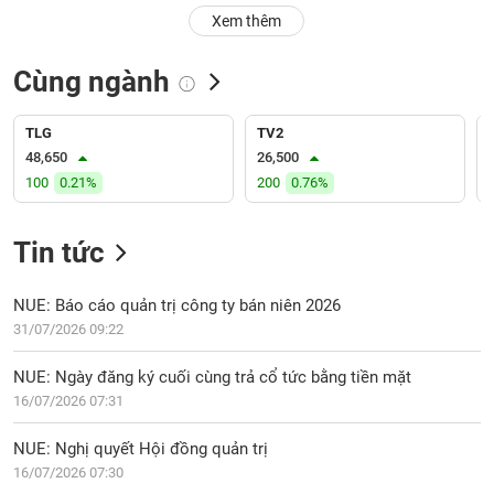
PHIẾU
Hủy
Xem thêm
niêm
yết
Cùng ngành
Theo
CÔNG
dõi
CỤ
đặc
TLG
TV2
ĐẦU
biệt
48,650
26,500
TƯ
100
0.21%
200
0.76%
Không
được
ký
Tin tức
XUẤT
quỹ
DỮ
LIỆU
Danh
NUE: Báo cáo quản trị công ty bán niên 2026
mục
31/07/2026 09:22
ETF
TIN
NUE: Ngày đăng ký cuối cùng trả cổ tức bằng tiền mặt
Cổ
MỚI
16/07/2026 07:31
phiếu
chi
Ngành
NUE: Nghị quyết Hội đồng quản trị
tiết
(-)
16/07/2026 07:30