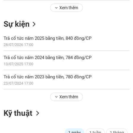
Tổng
VS-
quan
Xem thêm
SECTOR
Giao
Sự kiện
dịch
Tài
Trả cổ tức năm 2025 bằng tiền, 840 đồng/CP
chính
NĂNG
28/07/2026 17:00
Phân
LƯỢNG
tích
Trả cổ tức năm 2024 bằng tiền, 784 đồng/CP
kỹ
13/07/2025 17:00
thuật
Hồ
Trả cổ tức năm 2023 bằng tiền, 780 đồng/CP
NGUYÊN
sơ
23/07/2024 17:00
VẬT
doanh
LIỆU
nghiệp
Xem thêm
Tin
tức
Kỹ thuật
sự
CÔNG
kiện
NGHIỆP
Tài
1 ngày
1 tuần
1 tháng