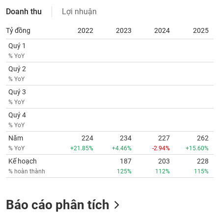
Doanh thu
Lợi nhuận
Tỷ đồng
2022
2023
2024
2025
Quý 1
% YoY
Quý 2
% YoY
Quý 3
% YoY
Quý 4
% YoY
Năm
224
234
227
262
% YoY
+21.85%
+4.46%
-2.94%
+15.60%
Kế hoạch
187
203
228
% hoàn thành
125%
112%
115%
Báo cáo phân tích