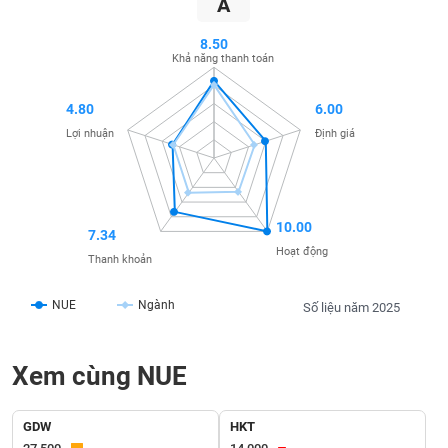
A
SÓC
SỨC
8.50
KHỎE
Khả năng thanh toán
4.80
6.00
Lợi nhuận
Định giá
TÀI
CHÍNH
10.00
7.34
Hoạt động
Thanh khoản
CÔNG
NGHỆ
NUE
Ngành
Số liệu năm 2025
THÔNG
TIN
Xem cùng NUE
GDW
HKT
DỊCH