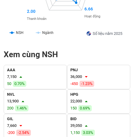
SÓC
SỨC
6.66
2.00
KHỎE
Hoạt động
Thanh khoản
NSH
Ngành
Số liệu năm 2025
TÀI
CHÍNH
Xem cùng NSH
AAA
PNJ
7,150
36,000
CÔNG
50
0.70%
-450
-1.23%
NGHỆ
NVL
HPG
THÔNG
13,900
22,000
TIN
200
1.46%
150
0.69%
GIL
BID
7,660
39,050
DỊCH
-200
-2.54%
1,150
3.03%