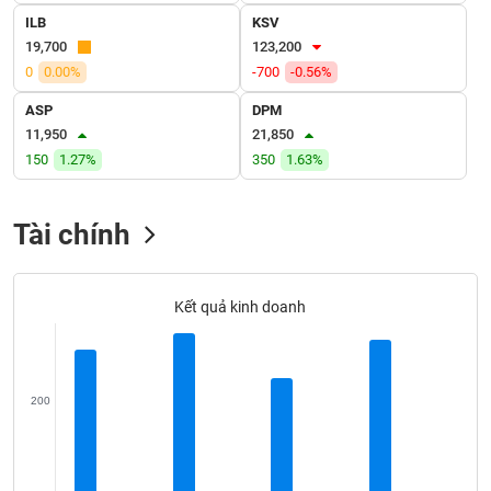
VỤ
ILB
KSV
TRUYỀN
19,700
123,200
THÔNG
0
0.00%
-700
-0.56%
ASP
DPM
11,950
21,850
150
1.27%
350
1.63%
TIỆN
ÍCH
Tài chính
BẤT
Kết quả kinh doanh
ĐỘNG
SẢN
Mã
200
chứng
khoán
(-)