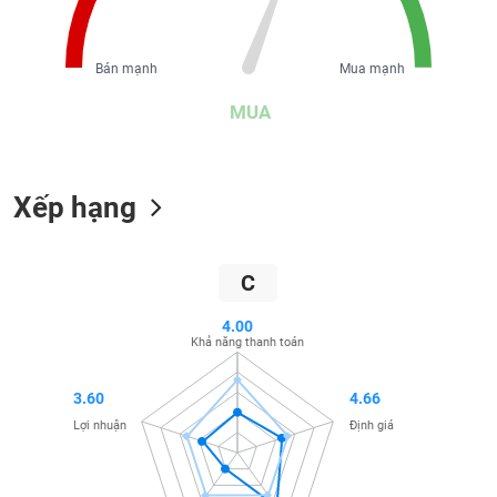
liệu
Tâm
Bán mạnh
Mua mạnh
lý
TIÊU
thị
MUA
DÙNG
trường
KHÔNG
THIẾT
YẾU
Xếp hạng
C
TIÊU
DÙNG
4.00
THIẾT
Khả năng thanh toán
YẾU
3.60
4.66
Lợi nhuận
Định giá
CHĂM