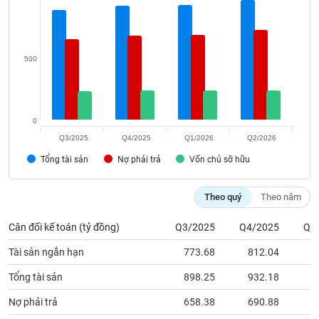
phân
tích
(-)
500
Thuật
ngữ
(-)
0
Q3/2025
Q4/2025
Q1/2026
Q2/2026
Dịch
vụ
Tổng tài sản
Nợ phải trả
Vốn chủ sỡ hữu
(-)
Theo quý
Theo năm
Đào
tạo
Cân đối kế toán (tỷ đồng)
Q3/2025
Q4/2025
Q1
Tài sản ngắn hạn
773.68
812.04
8
Tổng tài sản
898.25
932.18
9
Sách
Nợ phải trả
658.38
690.88
6
tài