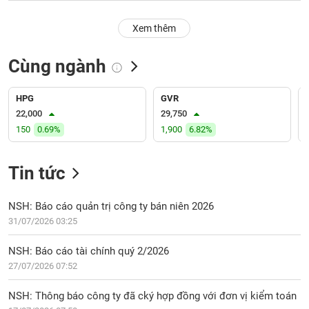
PHIẾU
Hủy
niêm
Xem thêm
yết
Theo
Cùng ngành
CÔNG
dõi
CỤ
đặc
ĐẦU
biệt
HPG
GVR
TƯ
22,000
29,750
Không
150
0.69%
1,900
6.82%
được
ký
XUẤT
quỹ
DỮ
Tin tức
LIỆU
Danh
mục
NSH: Báo cáo quản trị công ty bán niên 2026
ETF
31/07/2026 03:25
TIN
Cổ
MỚI
NSH: Báo cáo tài chính quý 2/2026
phiếu
27/07/2026 07:52
chi
Ngành
tiết
(-)
NSH: Thông báo công ty đã cký hợp đồng với đơn vị kiểm toán