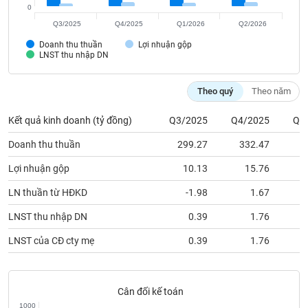
Tất cả
Cổ phiếu
Chỉ số
Chứng chỉ quỹ
Chứng q
0
Q3/2025
Q4/2025
Q1/2026
Q2/2026
Lãnh
Doanh thu thuần
Lợi nhuận gộp
đạo
LNST thu nhập DN
(-)
Tất cả
Người nội bộ
Người liên quan
Cổ đông lớn
Theo quý
Theo năm
Kết quả kinh doanh (tỷ đồng)
Q3/2025
Q4/2025
Q1
Tin
tức
Doanh thu thuần
299.27
332.47
2
(-)
Lợi nhuận gộp
10.13
15.76
Bài
LN thuần từ HĐKD
-1.98
1.67
viết
của
LNST thu nhập DN
0.39
1.76
tác
giả
LNST của CĐ cty mẹ
0.39
1.76
(-)
Báo
Cân đối kế toán
cáo
1000