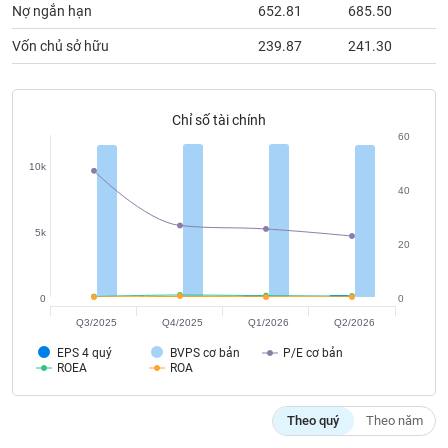
chính
Nợ ngắn hạn
652.81
685.50
6
Vốn chủ sở hữu
239.87
241.30
2
Công
cụ
Chỉ số tài chính
đầu
60
tư
10k
40
5k
20
Truyền
thông
tài
0
0
chính
Q3/2025
Q4/2025
Q1/2026
Q2/2026
EPS 4 quý
BVPS cơ bản
P/E cơ bản
ROEA
ROA
Dữ
Theo quý
Theo năm
liệu