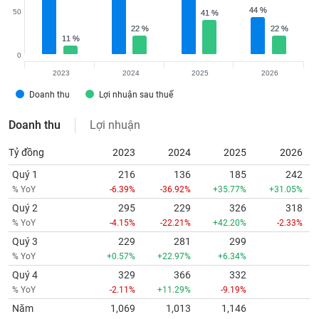
44 %
44 %
50
41 %
41 %
22 %
22 %
22 %
22 %
11 %
11 %
0
2023
2024
2025
2026
Doanh thu
Lợi nhuận sau thuế
Doanh thu
Lợi nhuận
Tỷ đồng
2023
2024
2025
2026
Quý 1
216
136
185
242
% YoY
-6.39%
-36.92%
+35.77%
+31.05%
Quý 2
295
229
326
318
% YoY
-4.15%
-22.21%
+42.20%
-2.33%
Quý 3
229
281
299
% YoY
+0.57%
+22.97%
+6.34%
Quý 4
329
366
332
% YoY
-2.11%
+11.29%
-9.19%
Năm
1,069
1,013
1,146