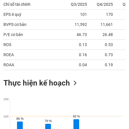
tài
Chỉ số tài chính
Q3/2025
Q4/2025
Q1
chính
EPS 4 quý
101
170
BVPS cơ bản
11,592
11,661
1
P/E cơ bản
46.73
26.48
ROS
0.13
0.53
ROEA
0.16
0.73
ROAA
0.04
0.19
Thực hiện kế hoạch
150
92 %
92 %
100
85 %
85 %
79 %
79 %