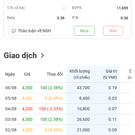
T/S cổ tức
BVPS
-
11,659
Trạng
thái
Beta
P/B
0.36
0.36
NGÀNH
cổ
phiếu
Thảo luận về
NSH
Mua
Bán
Quy
DOANH
mô
NGHIỆP
Giao dịch
thị
trường
Niêm
Khối lượng
Giá trị
Dư
Ngày
Giá
Thay đổi
CỔ
yết
(cổ phiếu)
(tỷ VNĐ)
(cổ 
PHIẾU
Niêm
06/08
4,300
100 (2.38%)
43,700
0.19
yết
mới
05/08
4,200
0 (0.00%)
8,400
0.03
PHÁI
Niêm
SINH
04/08
4,200
-100 (-2.33%)
16,800
0.07
yết
03/08
4,300
100 (2.38%)
26,600
0.11
bổ
sung
TRÁI
02/08
4,200
0 (0.00%)
21,000
0.09