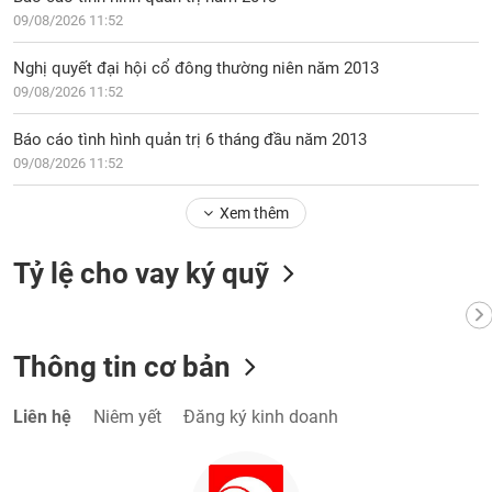
VỤ
09/08/2026 11:52
TRUYỀN
THÔNG
Nghị quyết đại hội cổ đông thường niên năm 2013
09/08/2026 11:52
Báo cáo tình hình quản trị 6 tháng đầu năm 2013
09/08/2026 11:52
TIỆN
ÍCH
Xem thêm
Tỷ lệ cho vay ký quỹ
BẤT
ĐỘNG
SẢN
Thông tin cơ bản
Mã
Liên hệ
Niêm yết
Đăng ký kinh doanh
chứng
khoán
(-)