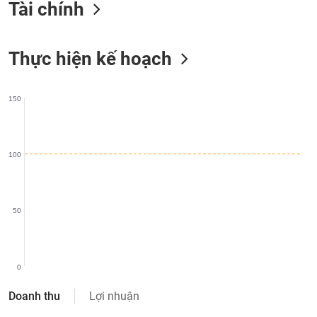
Tài chính
liệu
Tâm
Thực hiện kế hoạch
lý
TIÊU
thị
DÙNG
trường
KHÔNG
150
THIẾT
YẾU
100
TIÊU
DÙNG
50
THIẾT
YẾU
0
Doanh thu
Lợi nhuận
CHĂM