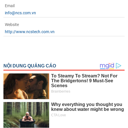
phân
Email
tích
(-)
info@ncs.com.vn
Website
Thuật
http://www.ncstech.com.vn
ngữ
(-)
Dịch
vụ
(-)
Đào
tạo
Sách
tài