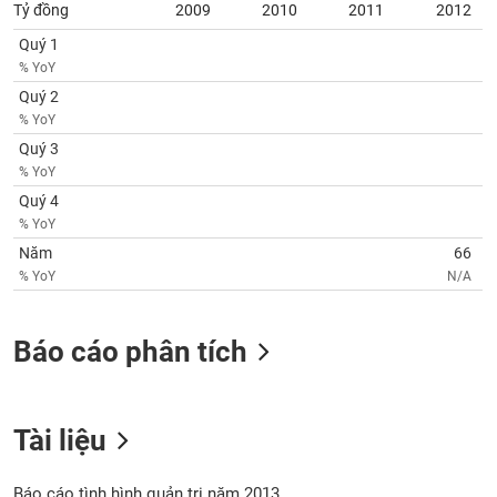
SÓC
Tỷ đồng
2009
2010
2011
2012
SỨC
Quý 1
KHỎE
% YoY
Quý 2
% YoY
Quý 3
TÀI
% YoY
CHÍNH
Quý 4
% YoY
Năm
66
% YoY
N/A
CÔNG
NGHỆ
Báo cáo phân tích
THÔNG
TIN
Tài liệu
DỊCH
Báo cáo tình hình quản trị năm 2013