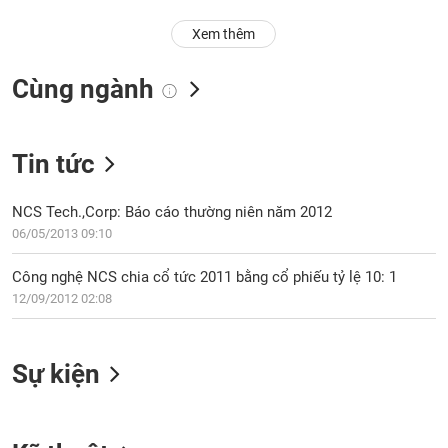
Trạng
Xem thêm
thái
NGÀNH
cổ
Cùng ngành
phiếu
Quy
DOANH
mô
Tin tức
NGHIỆP
thị
trường
NCS Tech.,Corp: Báo cáo thường niên năm 2012
Niêm
06/05/2013 09:10
CỔ
yết
PHIẾU
Công nghệ NCS chia cổ tức 2011 bằng cổ phiếu tỷ lệ 10: 1
Niêm
12/09/2012 02:08
yết
mới
PHÁI
Niêm
SINH
Sự kiện
yết
bổ
sung
TRÁI