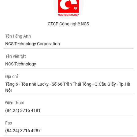
Tất cả
Cổ phiếu
Chỉ số
Chứng chỉ quỹ
Chứng q
Lãnh
đạo
CTCP Công nghệ NCS
(-)
Tên tiếng Anh
Tất cả
Người nội bộ
Người liên quan
Cổ đông lớn
NCS Technology Corporation
Tin
Tên viết tắt
tức
NCS Technology
(-)
Địa chỉ
Tầng 6 - Tòa nhà Lucky - Số 66 Trần Thái Tông - Q.Cầu Giấy - Tp.Hà
Bài
viết
Nội
của
tác
Điện thoại
giả
(-)
(84.24) 3716 4181
Fax
Báo
(84.24) 3716 4287
cáo