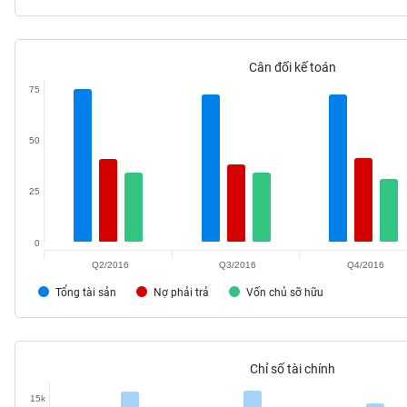
Cân đối kế toán
TIÊU
75
DÙNG
KHÔNG
THIẾT
50
YẾU
25
0
TIÊU
Q2/2016
Q3/2016
Q4/2016
DÙNG
THIẾT
Tổng tài sản
Nợ phải trả
Vốn chủ sỡ hữu
YẾU
Chỉ số tài chính
15k
CHĂM