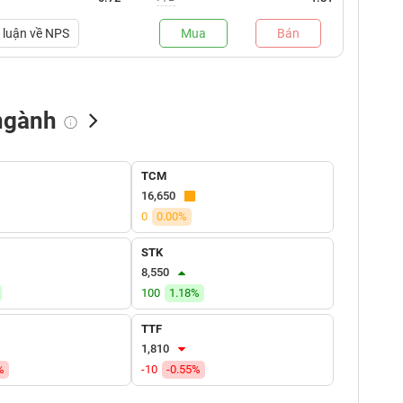
luận về
NPS
Mua
Bán
ngành
NN bán
Tự doanh mua
Tự doanh bán
TCM
(tỷ VNĐ)
(tỷ VNĐ)
(tỷ VNĐ)
16,650
0
0.00%
STK
8,550
100
1.18%
TTF
1,810
%
-10
-0.55%