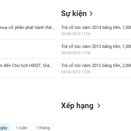
Sự kiện
GMD: Nghị quyết HĐQT về việc nhận chuyển nhượng cổ phần và mua cổ phần phát hành thêm của Công ty NPS
Trả cổ tức năm 2014 bằng tiền, 1,5
20/08/2015 17:00
Trả cổ tức năm 2013 bằng tiền, 1,5
28/05/2014 17:00
NPS: CTCP Đầu tư và xây dựng công trình 557 - người có liên quan đến Chủ tịch HĐQT; Giám đốc - đã mua 191,320 CP
Trả cổ tức năm 2012 bằng tiền, 2,0
04/06/2013 17:00
Xếp hạng
ngày
1 tuần
1 tháng