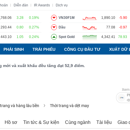
khoán
Diễn đàn
IR Awards
Dịch vụ
,768.06
3.28
0.19%
VN30F1M
1,890.10
-5.90
293.44
0.80
0.27%
Dầu
77.08
-0.97
o
Tin tức
Báo cáo phân tích
Thuật ngữ
Dịch vụ
443.10
1.05
0.24%
Spot Gold
4,342.41
78.93
PHÁI SINH
TRÁI PHIẾU
CÔNG CỤ ĐẦU TƯ
XUẤT DỮ 
và xuất khẩu đều tăng đạt 52,9 điểm.
Xem 
P
 trang và hàng lâu bền
Thời trang và dệt may
Hồ sơ
Tin tức & Sự kiện
Cùng ngành
Tài liệu
Giao 