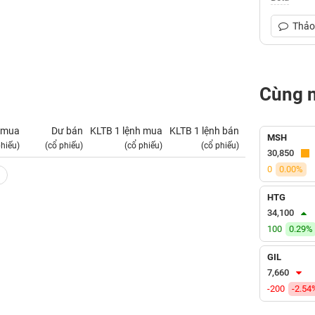
Thảo 
Cùng 
 mua
Dư bán
KLTB 1 lệnh mua
KLTB 1 lệnh bán
NN mua
MSH
phiếu)
(cổ phiếu)
(cổ phiếu)
(cổ phiếu)
(tỷ VNĐ)
30,850
0
0.00%
HTG
34,100
100
0.29%
GIL
7,660
-200
-2.54