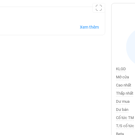
Xem thêm
KLGD
Mở cửa
Cao nhất
Thấp nhất
Dư mua
Dư bán
Cổ tức TM
T/S cổ tức
Beta