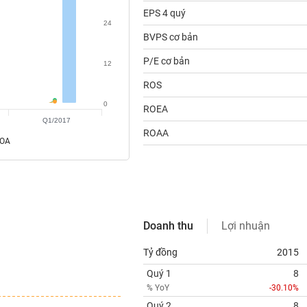
EPS 4 quý
24
BVPS cơ bản
P/E cơ bản
12
ROS
0
ROEA
Q1/2017
ROAA
ROA
Doanh thu
Lợi nhuận
Tỷ đồng
2015
Quý 1
8
% YoY
-30.10%
Quý 2
8