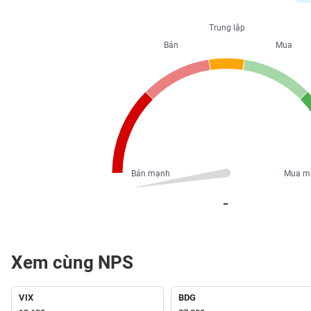
PHIẾU
Trung lập
Bán
Mua
CÔNG
CỤ
ĐẦU
TƯ
XUẤT
DỮ
Bán mạnh
Mua m
LIỆU
_
TIN
MỚI
Xem cùng NPS
Ngành
(-)
VIX
BDG