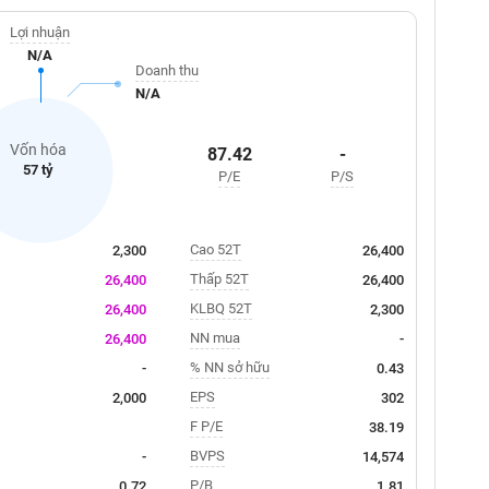
Lợi nhuận
N/A
Doanh thu
N/A
Vốn hóa
87.42
-
57 tỷ
P/E
P/S
Cao 52T
2,300
26,400
Thấp 52T
26,400
26,400
KLBQ 52T
26,400
2,300
NN mua
26,400
-
% NN sở hữu
-
0.43
EPS
2,000
302
F P/E
38.19
BVPS
-
14,574
P/B
0.72
1.81