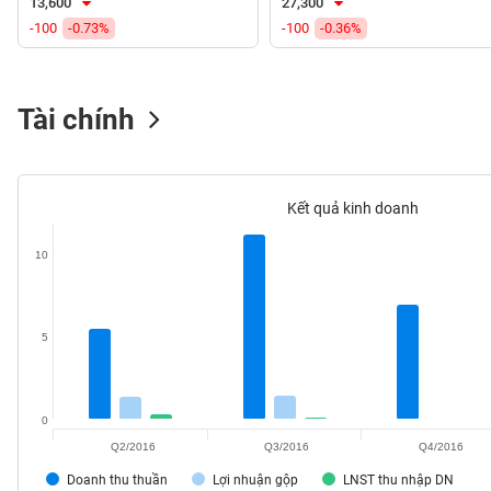
13,600
27,300
VS-
-100
-0.73%
-100
-0.36%
SECTOR
Tài chính
NĂNG
LƯỢNG
Kết quả kinh doanh
10
NGUYÊN
VẬT
5
LIỆU
0
Q2/2016
Q3/2016
Q4/2016
CÔNG
Doanh thu thuần
Lợi nhuận gộp
LNST thu nhập DN
NGHIỆP