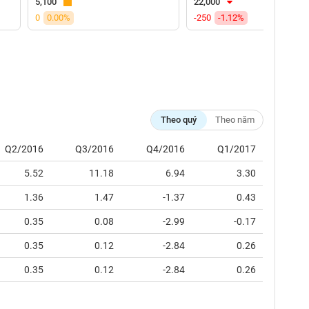
5,100
22,000
0
0.00%
-250
-1.12%
Theo quý
Theo năm
Q2/2016
Q3/2016
Q4/2016
Q1/2017
5.52
11.18
6.94
3.30
1.36
1.47
-1.37
0.43
0.35
0.08
-2.99
-0.17
0.35
0.12
-2.84
0.26
0.35
0.12
-2.84
0.26