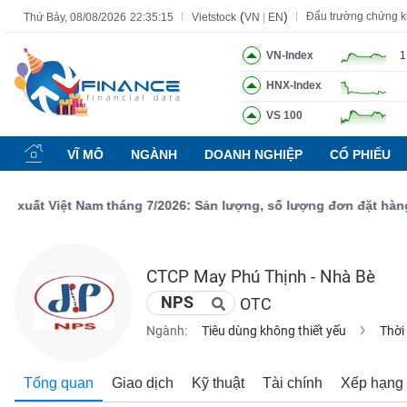
(
)
Đấu trường chứng 
Thứ Bảy, 08/08/2026
22:35:16
Vietstock
VN
|
EN
VN-Index
1
HNX-Index
Tất cả
Tính năng
Ngành
Mã chứng khoán
Lãnh đạ
VS 100
Tính
năng
VĨ MÔ
NGÀNH
DOANH NGHIỆP
CỔ PHIẾU
(-)
t Việt Nam tháng 7/2026: Sản lượng, số lượng đơn đặt hàng mới 
VIETSTOCK
CTCP May Phú Thịnh - Nhà Bè
CHỨNG
NPS
OTC
KHOÁN
Ngành:
Tiêu dùng không thiết yếu
Thời
DOANH
Tổng quan
Giao dịch
Kỹ thuật
Tài chính
Xếp hạng
NGHIỆP