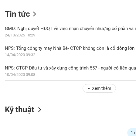
Tin tức
NGÀNH
24/10/2025 10:29
NPS: Tổng công ty may Nhà Bè- CTCP không còn là cổ đông lớn
DOANH
14/04/2020 09:32
NGHIỆP
10/04/2020 09:08
CỔ
PHIẾU
Xem thêm
PHÁI
Kỹ thuật
SINH
TRÁI
1 