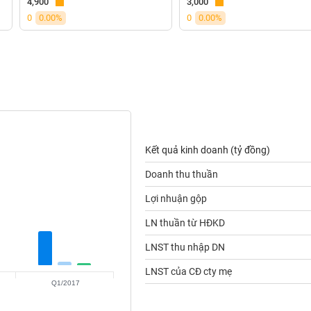
4,900
3,000
0
0.00%
0
0.00%
Kết quả kinh doanh (tỷ đồng)
Doanh thu thuần
Lợi nhuận gộp
LN thuần từ HĐKD
LNST thu nhập DN
LNST của CĐ cty mẹ
Q1/2017