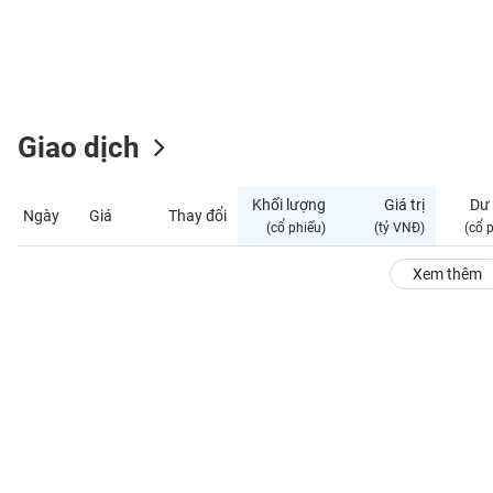
GIỚI
ĐÔNG
DƯƠNG
Giao dịch
TÀI
CHÍNH
Khối lượng
Giá trị
Dư
Ngày
Giá
Thay đổi
CÁ
(cổ phiếu)
(tỷ VNĐ)
(cổ 
NHÂN
Xem thêm
PHÂN
TÍCH
VIETSTOCKFINANCE
VĨ
MÔ