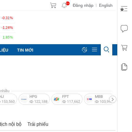
9+
Đăng nhập
English
|
-0.31%
-1.24%
1.85%
LIỆU
TIN MỚI
nhiều
NJ
HPG
FPT
MBB
V
153,560
122,188
117,662
103,997
dịch nội bộ
Trái phiếu