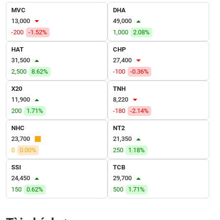
MVC
DHA
VỤ
13,000
49,000
TRUYỀN
-200
-1.52%
1,000
2.08%
THÔNG
HAT
CHP
31,500
27,400
2,500
8.62%
-100
-0.36%
TIỆN
X20
TNH
ÍCH
11,900
8,220
200
1.71%
-180
-2.14%
NHC
NT2
23,700
21,350
BẤT
0
0.00%
250
1.18%
ĐỘNG
SẢN
SSI
TCB
24,450
29,700
Mã
150
0.62%
500
1.71%
chứng
khoán
(-)
Tài chính