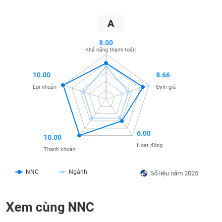
SÓC
A
SỨC
KHỎE
8.00
Khả năng thanh toán
10.00
8.66
TÀI
Lợi nhuận
Định giá
CHÍNH
6.00
10.00
CÔNG
Hoạt động
Thanh khoản
NGHỆ
THÔNG
NNC
Ngành
Số liệu năm 2025
TIN
Xem cùng NNC
DỊCH