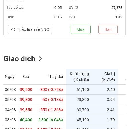
T/S cổ tức
BVPS
0.05
27,873
Trạng
thái
Beta
P/B
0.16
1.43
NGÀNH
cổ
phiếu
Thảo luận về
NNC
Mua
Bán
Quy
DOANH
mô
NGHIỆP
Giao dịch
thị
trường
Niêm
Khối lượng
Giá trị
Ngày
Giá
Thay đổi
CỔ
yết
(cổ phiếu)
(tỷ VNĐ)
(c
PHIẾU
Niêm
06/08
39,500
-300 (-0.75%)
61,100
2.40
yết
mới
05/08
39,800
-50 (-0.13%)
23,800
0.94
PHÁI
Niêm
SINH
04/08
39,850
-550 (-1.36%)
60,700
2.41
yết
03/08
40,400
2,300 (6.04%)
45,100
1.79
bổ
sung
TRÁI
02/08
38,100
-2,350 (-5.81%)
81,200
3.14