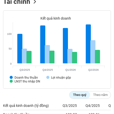
Tất cả
Cổ phiếu
Chỉ số
Chứng chỉ quỹ
Chứng q
Kết quả kinh doanh
Lãnh
đạo
(-)
100
Tất cả
Người nội bộ
Người liên quan
Cổ đông lớn
50
Tin
tức
(-)
0
Q3/2025
Q4/2025
Q1/2026
Q2/2026
Bài
Doanh thu thuần
Lợi nhuận gộp
viết
LNST thu nhập DN
của
tác
giả
Theo quý
Theo năm
(-)
Kết quả kinh doanh (tỷ đồng)
Q3/2025
Q4/2025
Q1
Báo
Doanh thu thuần
100.27
129.06
1
cáo