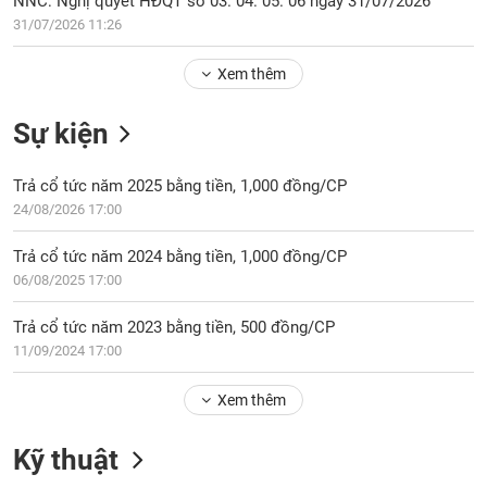
Tổng
31/07/2026 11:26
VS-
quan
SECTOR
Xem thêm
Giao
dịch
Sự kiện
Tài
chính
NĂNG
Trả cổ tức năm 2025 bằng tiền, 1,000 đồng/CP
Phân
LƯỢNG
24/08/2026 17:00
tích
kỹ
Trả cổ tức năm 2024 bằng tiền, 1,000 đồng/CP
thuật
06/08/2025 17:00
Hồ
NGUYÊN
sơ
Trả cổ tức năm 2023 bằng tiền, 500 đồng/CP
VẬT
doanh
11/09/2024 17:00
LIỆU
nghiệp
Xem thêm
Tin
tức
sự
Kỹ thuật
CÔNG
kiện
NGHIỆP
Tài