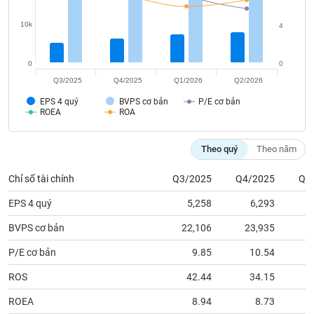
tài
10k
4
chính
0
0
Q3/2025
Q4/2025
Q1/2026
Q2/2026
EPS 4 quý
BVPS cơ bản
P/E cơ bản
ROEA
ROA
Theo quý
Theo năm
Chỉ số tài chính
Q3/2025
Q4/2025
Q1
EPS 4 quý
5,258
6,293
BVPS cơ bản
22,106
23,935
2
P/E cơ bản
9.85
10.54
ROS
42.44
34.15
ROEA
8.94
8.73
ROAA
7.20
6.93