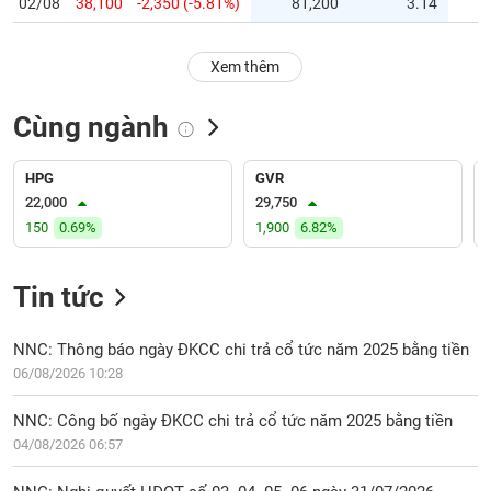
PHIẾU
Hủy
niêm
Xem thêm
yết
Theo
Cùng ngành
CÔNG
dõi
CỤ
đặc
ĐẦU
biệt
HPG
GVR
TƯ
22,000
29,750
Không
150
0.69%
1,900
6.82%
được
ký
XUẤT
quỹ
DỮ
Tin tức
LIỆU
Danh
mục
NNC: Thông báo ngày ĐKCC chi trả cổ tức năm 2025 bằng tiền
ETF
06/08/2026 10:28
TIN
Cổ
MỚI
NNC: Công bố ngày ĐKCC chi trả cổ tức năm 2025 bằng tiền
phiếu
04/08/2026 06:57
chi
Ngành
tiết
(-)
NNC: Nghị quyết HĐQT số 03. 04. 05. 06 ngày 31/07/2026