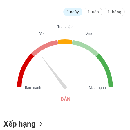
liệu
1 ngày
1 tuần
1 tháng
Tâm
Trung lập
lý
TIÊU
thị
Bán
Mua
DÙNG
trường
KHÔNG
THIẾT
YẾU
TIÊU
Bán mạnh
Mua mạnh
DÙNG
THIẾT
BÁN
YẾU
Xếp hạng
CHĂM