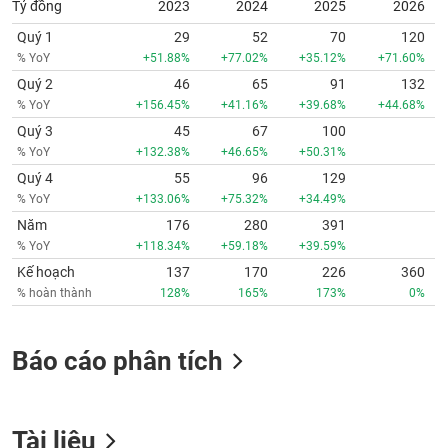
Quý 1
29
52
70
120
% YoY
+51.88%
+77.02%
+35.12%
+71.60%
Quý 2
46
65
91
132
% YoY
+156.45%
+41.16%
+39.68%
+44.68%
Quý 3
45
67
100
% YoY
+132.38%
+46.65%
+50.31%
Quý 4
55
96
129
% YoY
+133.06%
+75.32%
+34.49%
Năm
176
280
391
% YoY
+118.34%
+59.18%
+39.59%
Kế hoạch
137
170
226
360
% hoàn thành
128%
165%
173%
0%
Báo cáo phân tích
Tài liệu