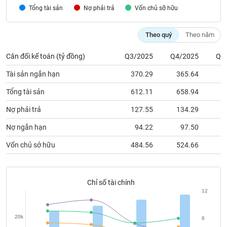
chính
Theo quý
Theo năm
Cân đối kế toán (tỷ đồng)
Q3/2025
Q4/2025
Q1
Công
cụ
Tài sản ngắn hạn
370.29
365.64
3
đầu
tư
Tổng tài sản
612.11
658.94
6
Nợ phải trả
127.55
134.29
1
Nợ ngắn hạn
94.22
97.50
Truyền
Vốn chủ sở hữu
484.56
524.66
5
thông
tài
chính
Chỉ số tài chính
12
20k
Dữ
8
liệu