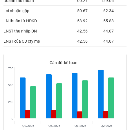
phân
Lợi nhuận gộp
50.67
62.34
tích
(-)
LN thuần từ HĐKD
53.92
55.83
LNST thu nhập DN
42.56
44.07
Thuật
ngữ
LNST của CĐ cty mẹ
42.56
44.07
(-)
Cân đối kế toán
Dịch
vụ
750
(-)
500
Đào
tạo
250
0
Sách
Q3/2025
Q4/2025
Q1/2026
Q2/2026
tài
Tổng tài sản
Nợ phải trả
Vốn chủ sỡ hữu