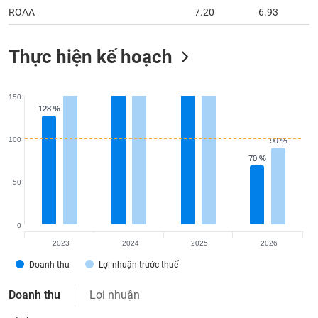
Thực hiện kế hoạch
150
128 %
128 %
100
90 %
90 %
70 %
70 %
50
0
2023
2024
2025
2026
Doanh thu
Lợi nhuận trước thuế
Doanh thu
Lợi nhuận
Tỷ đồng
2023
2024
2025
2026