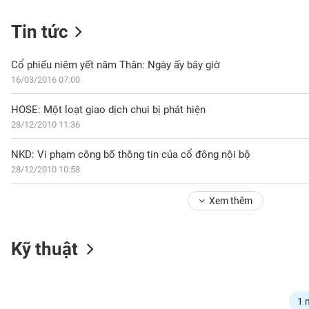
Tin tức
NGÀNH
Cổ phiếu niêm yết năm Thân: Ngày ấy bây giờ
16/03/2016 07:00
HOSE: Một loạt giao dịch chui bị phát hiện
DOANH
28/12/2010 11:36
NGHIỆP
NKD: Vi phạm công bố thông tin của cổ đông nội bộ
28/12/2010 10:58
CỔ
PHIẾU
Xem thêm
PHÁI
Kỹ thuật
SINH
TRÁI
1 