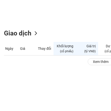
GIỚI
ĐÔNG
DƯƠNG
Giao dịch
TÀI
CHÍNH
Khối lượng
Giá trị
Dư
Ngày
Giá
Thay đổi
CÁ
(cổ phiếu)
(tỷ VNĐ)
(cổ 
NHÂN
Xem thêm
PHÂN
TÍCH
VIETSTOCKFINANCE
VĨ
MÔ