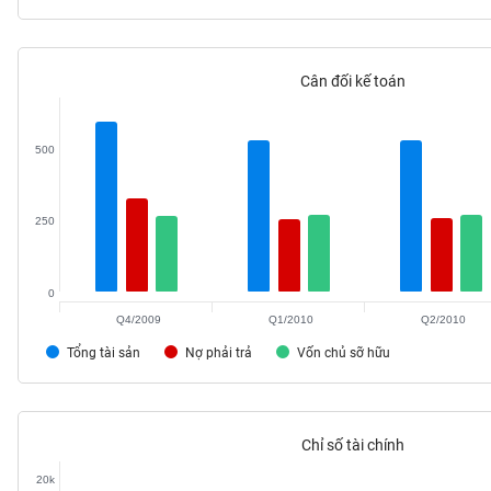
Cân đối kế toán
TIÊU
DÙNG
KHÔNG
500
THIẾT
YẾU
250
0
TIÊU
Q4/2009
Q1/2010
Q2/2010
DÙNG
THIẾT
Tổng tài sản
Nợ phải trả
Vốn chủ sỡ hữu
YẾU
Chỉ số tài chính
20k
CHĂM