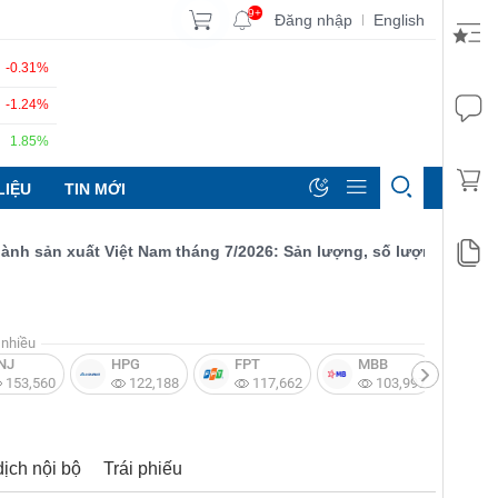
9+
Đăng nhập
English
|
-0.31%
-1.24%
1.85%
LIỆU
TIN MỚI
sản xuất Việt Nam tháng 7/2026: Sản lượng, số lượng đơn đặt hàn
nhiều
NJ
HPG
FPT
MBB
V
153,560
122,188
117,662
103,997
dịch nội bộ
Trái phiếu