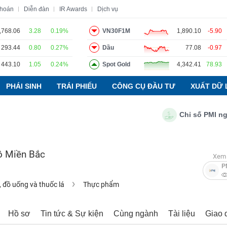
khoán
Diễn đàn
IR Awards
Dịch vụ
,768.06
3.28
0.19%
VN30F1M
1,890.10
-5.90
293.44
0.80
0.27%
Dầu
77.08
-0.97
o
Tin tức
Báo cáo phân tích
Thuật ngữ
Dịch vụ
443.10
1.05
0.24%
Spot Gold
4,342.41
78.93
PHÁI SINH
TRÁI PHIẾU
CÔNG CỤ ĐẦU TƯ
XUẤT DỮ 
Chỉ số PMI ngành 
ô Miền Bắc
Xem 
P
 đồ uống và thuốc lá
Thực phẩm
Hồ sơ
Tin tức & Sự kiện
Cùng ngành
Tài liệu
Giao 