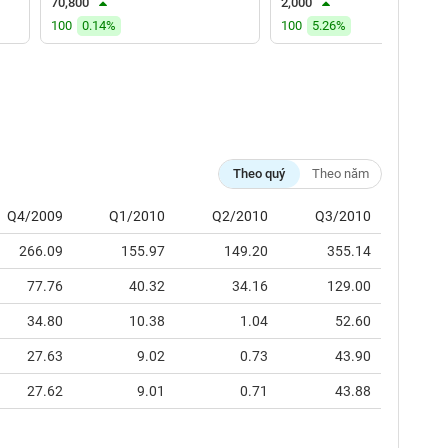
70,800
2,000
100
0.14%
100
5.26%
Theo quý
Theo năm
Q4/2009
Q1/2010
Q2/2010
Q3/2010
266.09
155.97
149.20
355.14
77.76
40.32
34.16
129.00
34.80
10.38
1.04
52.60
27.63
9.02
0.73
43.90
27.62
9.01
0.71
43.88