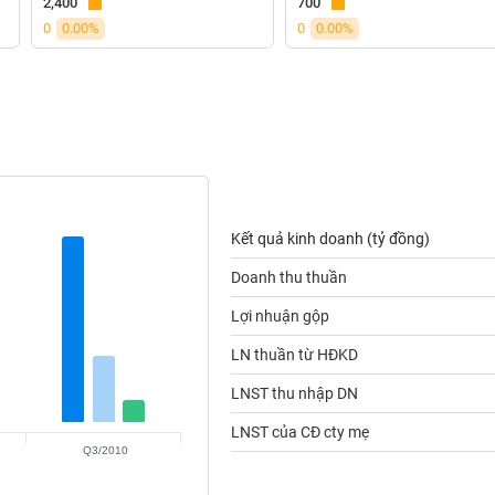
2,400
700
0
0.00%
0
0.00%
Kết quả kinh doanh (tỷ đồng)
Doanh thu thuần
Lợi nhuận gộp
LN thuần từ HĐKD
LNST thu nhập DN
LNST của CĐ cty mẹ
Q3/2010