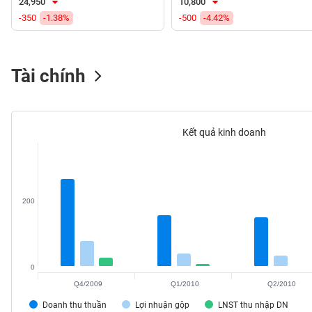
24,950
10,800
VS-
-350
-1.38%
-500
-4.42%
SECTOR
Tài chính
NĂNG
LƯỢNG
Kết quả kinh doanh
NGUYÊN
200
VẬT
LIỆU
0
Q4/2009
Q1/2010
Q2/2010
CÔNG
Doanh thu thuần
Lợi nhuận gộp
LNST thu nhập DN
NGHIỆP