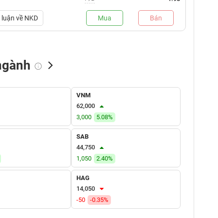
luận về
NKD
Mua
Bán
ngành
NN bán
Tự doanh mua
Tự doanh bán
VNM
(tỷ VNĐ)
(tỷ VNĐ)
(tỷ VNĐ)
62,000
3,000
5.08%
SAB
44,750
1,050
2.40%
HAG
14,050
-50
-0.35%