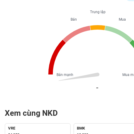
PHIẾU
Trung lập
Bán
Mua
CÔNG
CỤ
ĐẦU
TƯ
XUẤT
DỮ
Bán mạnh
Mua m
LIỆU
_
TIN
MỚI
Xem cùng NKD
Ngành
(-)
VRE
BMK