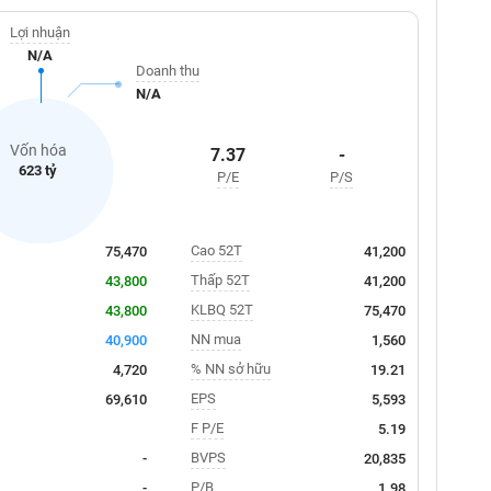
Lợi nhuận
N/A
Doanh thu
N/A
Vốn hóa
7.37
-
623 tỷ
P/E
P/S
Cao 52T
75,470
41,200
Thấp 52T
43,800
41,200
KLBQ 52T
43,800
75,470
NN mua
40,900
1,560
% NN sở hữu
4,720
19.21
EPS
69,610
5,593
F P/E
5.19
BVPS
-
20,835
P/B
-
1.98