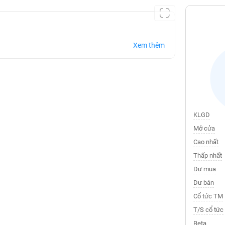
Xem thêm
KLGD
Mở cửa
Cao nhất
Thấp nhất
Dư mua
Dư bán
Cổ tức TM
T/S cổ tức
Beta