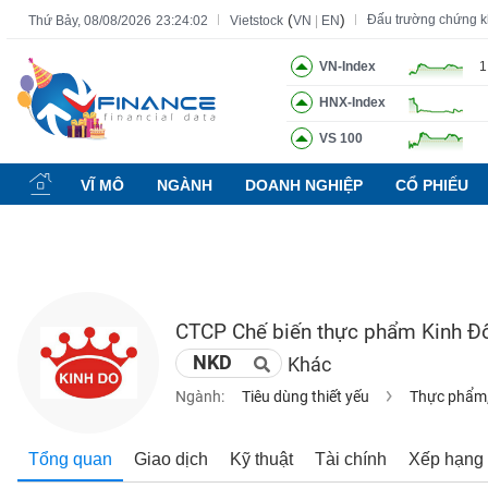
(
)
Đấu trường chứng 
Thứ Bảy, 08/08/2026
23:24:03
Vietstock
VN
|
EN
VN-Index
1
HNX-Index
Tất cả
Tính năng
Ngành
Mã chứng khoán
Lãnh đạ
VS 100
Tính
năng
VĨ MÔ
NGÀNH
DOANH NGHIỆP
CỔ PHIẾU
(-)
VIETSTOCK
CTCP Chế biến thực phẩm Kinh Đ
CHỨNG
NKD
Khác
KHOÁN
Ngành:
Tiêu dùng thiết yếu
Thực phẩm,
DOANH
Tổng quan
Giao dịch
Kỹ thuật
Tài chính
Xếp hạng
NGHIỆP