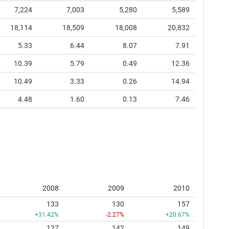
7,224
7,003
5,280
5,589
18,114
18,509
18,008
20,832
5.33
6.44
8.07
7.91
10.39
5.79
0.49
12.36
10.49
3.33
0.26
14.94
4.48
1.60
0.13
7.46
2008
2009
2010
133
130
157
+31.42%
-2.27%
+20.67%
127
142
149