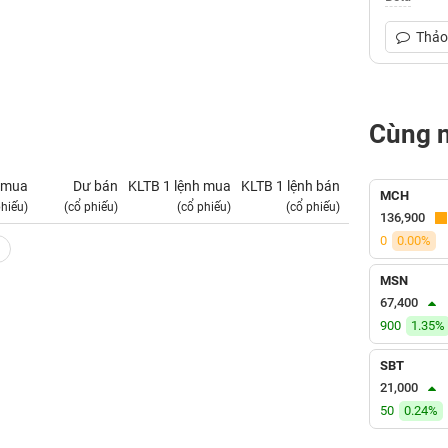
Thảo 
Cùng 
 mua
Dư bán
KLTB 1 lệnh mua
KLTB 1 lệnh bán
NN mua
MCH
phiếu)
(cổ phiếu)
(cổ phiếu)
(cổ phiếu)
(tỷ VNĐ)
136,900
0
0.00%
MSN
67,400
900
1.35%
SBT
21,000
50
0.24%