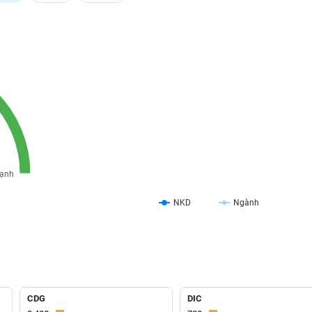
ạnh
NKD
Ngành
CDG
DIC