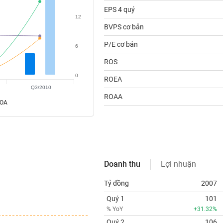
EPS 4 quý
12
BVPS cơ bản
P/E cơ bản
6
ROS
0
ROEA
Q3/2010
ROAA
ROA
Doanh thu
Lợi nhuận
Tỷ đồng
2007
Quý 1
101
% YoY
+31.32%
Quý 2
106