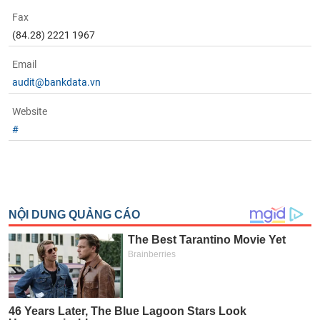
tài
chính
Fax
(84.28) 2221 1967
Email
audit@bankdata.vn
Website
#