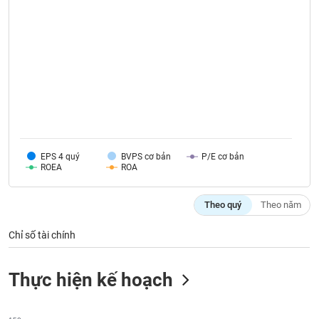
VỤ
TRUYỀN
THÔNG
TIỆN
ÍCH
EPS 4 quý
BVPS cơ bản
P/E cơ bản
ROEA
ROA
BẤT
Theo quý
Theo năm
ĐỘNG
SẢN
Chỉ số tài chính
Mã
chứng
Thực hiện kế hoạch
khoán
(-)