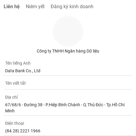
chính
Liên hệ
Niêm yết
Đăng ký kinh doanh
Công
cụ
đầu
tư
Công ty TNHH Ngân hàng Dữ liệu
Tên tiếng Anh
Data Bank Co., Ltd
Truyền
Tên viết tắt
thông
tài
chính
Địa chỉ
67/68/6 - Đường 38 - P.Hiệp Bình Chánh - Q.Thủ Đức - Tp.Hồ Chí
Minh
Điện thoại
Dữ
liệu
(84.28) 2221 1966