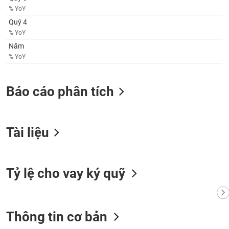
phân
% YoY
tích
(-)
Quý 4
% YoY
Năm
Thuật
% YoY
ngữ
(-)
Báo cáo phân tích
Dịch
vụ
(-)
Tài liệu
Đào
tạo
Tỷ lệ cho vay ký quỹ
Sách
Thông tin cơ bản
tài