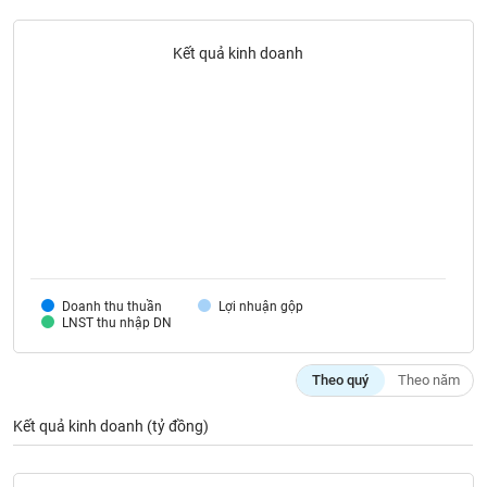
liệu
Kết quả kinh doanh
Tâm
lý
TIÊU
thị
DÙNG
trường
KHÔNG
THIẾT
YẾU
TIÊU
Doanh thu thuần
Lợi nhuận gộp
DÙNG
LNST thu nhập DN
THIẾT
YẾU
Theo quý
Theo năm
Kết quả kinh doanh (tỷ đồng)
CHĂM