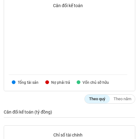
SÓC
Cân đối kế toán
SỨC
KHỎE
TÀI
CHÍNH
Tổng tài sản
Nợ phải trả
Vốn chủ sỡ hữu
CÔNG
NGHỆ
THÔNG
Theo quý
Theo năm
TIN
Cân đối kế toán (tỷ đồng)
DỊCH
Chỉ số tài chính